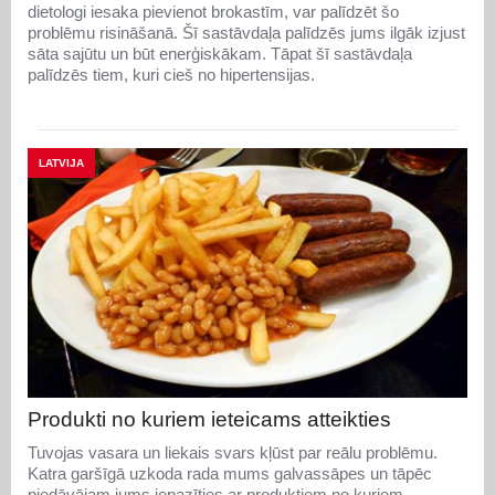
dietologi iesaka pievienot brokastīm, var palīdzēt šo
problēmu risināšanā. Šī sastāvdaļa palīdzēs jums ilgāk izjust
sāta sajūtu un būt enerģiskākam. Tāpat šī sastāvdaļa
palīdzēs tiem, kuri cieš no hipertensijas.
LATVIJA
Produkti no kuriem ieteicams atteikties
Tuvojas vasara un liekais svars kļūst par reālu problēmu.
Katra garšīgā uzkoda rada mums galvassāpes un tāpēc
piedāvājam jums iepazīties ar produktiem no kuriem