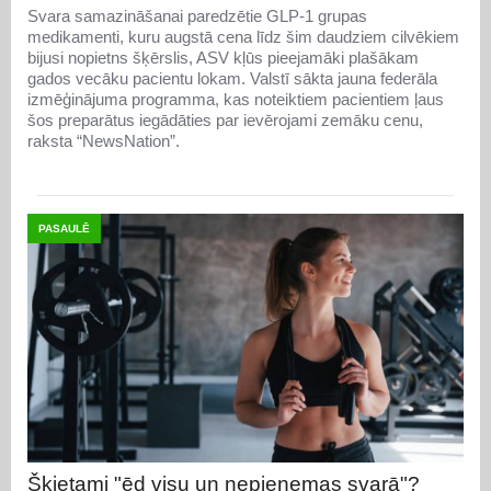
Svara samazināšanai paredzētie GLP-1 grupas
medikamenti, kuru augstā cena līdz šim daudziem cilvēkiem
bijusi nopietns šķērslis, ASV kļūs pieejamāki plašākam
gados vecāku pacientu lokam. Valstī sākta jauna federāla
izmēģinājuma programma, kas noteiktiem pacientiem ļaus
šos preparātus iegādāties par ievērojami zemāku cenu,
raksta “NewsNation”.
PASAULĒ
Šķietami "ēd visu un nepieņemas svarā"?