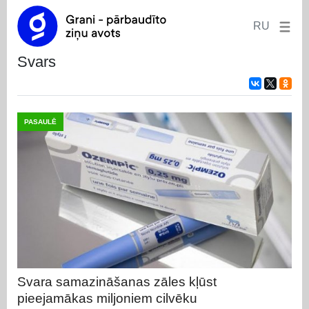
RU
svars
PASAULĒ
Svara samazināšanas zāles kļūst
pieejamākas miljoniem cilvēku