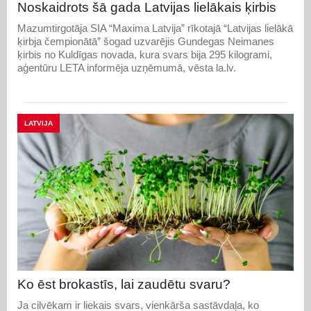
Noskaidrots šā gada Latvijas lielākais ķirbis
Mazumtirgotāja SIA “Maxima Latvija” rīkotajā “Latvijas lielākā
ķirbja čempionātā” šogad uzvarējis Gundegas Neimanes
ķirbis no Kuldīgas novada, kura svars bija 295 kilogrami,
aģentūru LETA informēja uzņēmumā, vēsta la.lv.
LATVIJA
Ko ēst brokastīs, lai zaudētu svaru?
Ja cilvēkam ir liekais svars, vienkārša sastāvdaļa, ko