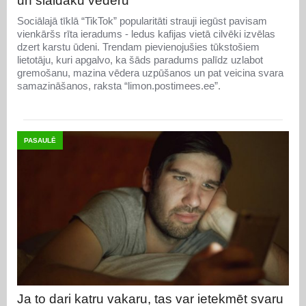
un slaidāku vēderu
Sociālajā tīklā “TikTok” popularitāti strauji iegūst pavisam
vienkāršs rīta ieradums - ledus kafijas vietā cilvēki izvēlas
dzert karstu ūdeni. Trendam pievienojušies tūkstošiem
lietotāju, kuri apgalvo, ka šāds paradums palīdz uzlabot
gremošanu, mazina vēdera uzpūšanos un pat veicina svara
samazināšanos, raksta “limon.postimees.ee”.
PASAULĒ
Ja to dari katru vakaru, tas var ietekmēt svaru