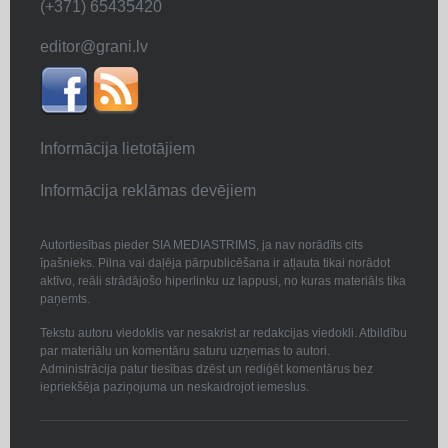
(+371) 65435420
editor@grani.lv
Informācija lietotājiem
Informācija reklāmas devējiem
Autortiesības pieder SIA MEDIASTRIMS, ja nav norādīts cits
īpašnieks. Pilna vai daļēja pārpublicēšana ir atļauta tikai norādot
aktīvo, reāli strādājošo hiperlinku uz lappusi, no kuras materiāls tika
paņemts.
Tekstu autoru viedoklis var nesakrist ar redakcijas viedokli. Atbildību
par materiālu un komentāru saturu uzņemas to autori.
Administrācija patur tiesības dzēst un rediģēt komentārus bez
iepriekšēja paziņojuma un neskaidrojot iemeslus.