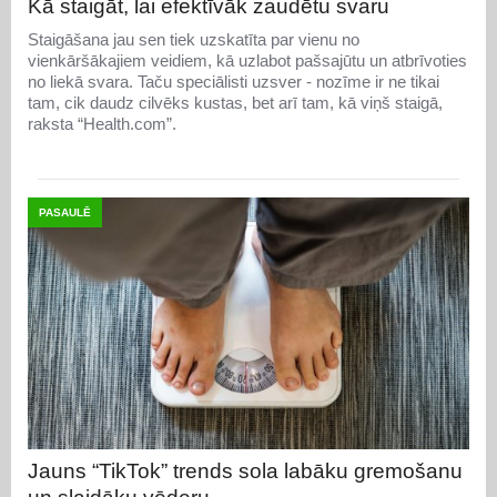
Kā staigāt, lai efektīvāk zaudētu svaru
Staigāšana jau sen tiek uzskatīta par vienu no
vienkāršākajiem veidiem, kā uzlabot pašsajūtu un atbrīvoties
no liekā svara. Taču speciālisti uzsver - nozīme ir ne tikai
tam, cik daudz cilvēks kustas, bet arī tam, kā viņš staigā,
raksta “Health.com”.
PASAULĒ
Jauns “TikTok” trends sola labāku gremošanu