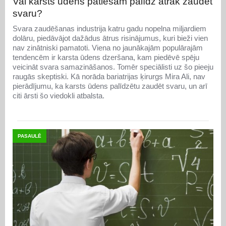
Vai karsts ūdens patiešām palīdz ātrāk zaudēt
svaru?
Svara zaudēšanas industrija katru gadu nopelna miljardiem
dolāru, piedāvājot dažādus ātrus risinājumus, kuri bieži vien
nav zinātniski pamatoti. Viena no jaunākajām populārajām
tendencēm ir karsta ūdens dzeršana, kam piedēvē spēju
veicināt svara samazināšanos. Tomēr speciālisti uz šo pieeju
raugās skeptiski. Kā norāda bariatrijas ķirurgs Mira Ali, nav
pierādījumu, ka karsts ūdens palīdzētu zaudēt svaru, un arī
citi ārsti šo viedokli atbalsta.
PASAULĒ