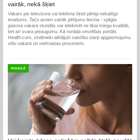
vairāk, nekā šķiet
Vakars pie televizora vai telefona šķiet pilnīgi nekaitīgs
ieradums. Taču arvien vairāk pētījumu liecina - spilgta
gaisma vakara stundās var ietekmēt ne tikai miega kvalitāti,
bet arī svara pieaugumu. Kā norāda veselības portāls
Health.com, zinātnieki atklājuši saistību starp apgaismojumu
vēlu vakarā un vielmaiņas procesiem.
PASAULĒ