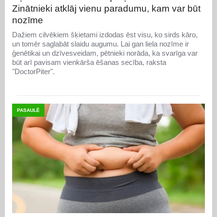
Zinātnieki atklāj vienu paradumu, kam var būt
nozīme
Dažiem cilvēkiem šķietami izdodas ēst visu, ko sirds kāro,
un tomēr saglabāt slaidu augumu. Lai gan liela nozīme ir
ģenētikai un dzīvesveidam, pētnieki norāda, ka svarīga var
būt arī pavisam vienkārša ēšanas secība, raksta
"DoctorPiter".
PASAULĒ