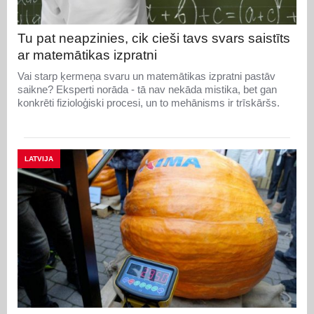
Tu pat neapzinies, cik cieši tavs svars saistīts
ar matemātikas izpratni
Vai starp ķermeņa svaru un matemātikas izpratni pastāv
saikne? Eksperti norāda - tā nav nekāda mistika, bet gan
konkrēti fizioloģiski procesi, un to mehānisms ir trīskāršs.
LATVIJA