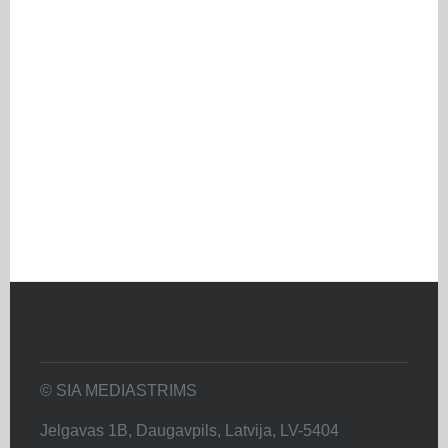
© SIA MEDIASTRIMS
Jelgavas 1B, Daugavpils, Latvija, LV-5404