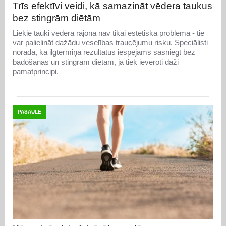
Trīs efektīvi veidi, kā samazināt vēdera taukus
bez stingrām diētām
Liekie tauki vēdera rajonā nav tikai estētiska problēma - tie
var palielināt dažādu veselības traucējumu risku. Speciālisti
norāda, ka ilgtermiņa rezultātus iespējams sasniegt bez
badošanās un stingrām diētām, ja tiek ievēroti daži
pamatprincipi.
PASAULĒ