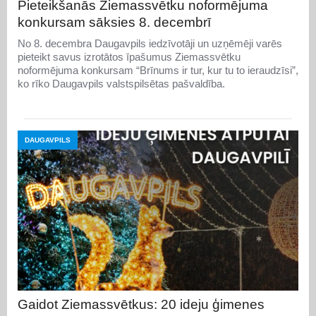
Pieteikšanās Ziemassvētku noformējuma
konkursam sāksies 8. decembrī
No 8. decembra Daugavpils iedzīvotāji un uzņēmēji varēs
pieteikt savus izrotātos īpašumus Ziemassvētku
noformējuma konkursam “Brīnums ir tur, kur tu to ieraudzīsi”,
ko rīko Daugavpils valstspilsētas pašvaldība.
DAUGAVPILS
Gaidot Ziemassvētkus: 20 ideju ģimenes