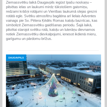
Ziemassvētku laikā Daugavpils iegūst īpašu noskaņu –
pilsētas ielas un laukumi mirdz tūkstošiem gaismiņu,
redzami krāšņi rotājumi un Vienības laukumā slejas grezni
rotātā egle. Svētku atmosfēru bagātina arī lielais Adventes
vainags pie Sv. Pētera Ķēdēs Romas katoļu baznīcas, kas
simbolizē Ziemassvētku gaidīšanas periodu. Šajā laikā,
pilsētai starojot svētku rotā, katoļu un luterāņu dievnamos
notiek Ziemassvētku dievkalpojumi, ienesot ikdienā mieru,
garīgumu un pārdomu brīžus.
DAUGAVPILS