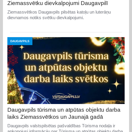
Ziemassvētku dievkalpojumi Daugavpilī
Ziemassvētkos Daugavpils pilsētas katoļu un luterāņu
dievnamos notiks svētku dievkalpojumi.
DAUGAVPILS
Daugavpils tūrisma un atpūtas objektu darba
laiks Ziemassvētkos un Jaunajā gadā
Daugavpils valstspilsētas pašvaldības Tūrisma nodaļa ir
apkopojusi informāciju par Tūrisma un atpūtas objektu darba