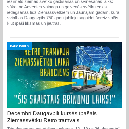
iezīmēts ziemas svētku gaidīšanas un svinēšanas laiks:
sākot no Adventes vainaga un galvenās svētku egles
iedegšanas līdz Ziemassvētkiem un Jaunajam gadam, kura
svinības Daugavpils 750 gadu jubileju sagaidot šoreiz solās
kļūt īpaši līksmas un jautras.
DAUGAVPILS
Decembrī Daugavpilī kursēs īpašais
Ziemassvētku Retro tramvajs
Trīs decembra ceturtdienu vakaros, 12., 19 un 26. decembrī,