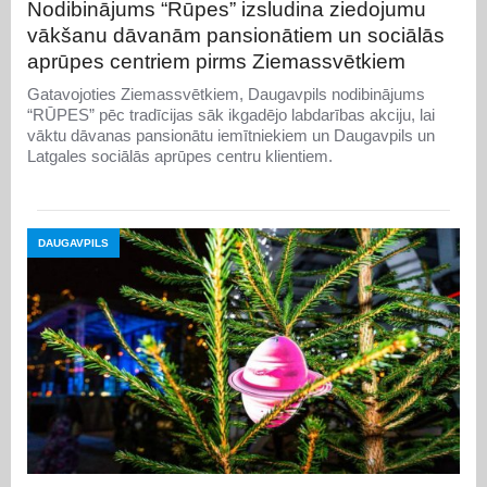
Nodibinājums “Rūpes” izsludina ziedojumu
vākšanu dāvanām pansionātiem un sociālās
aprūpes centriem pirms Ziemassvētkiem
Gatavojoties Ziemassvētkiem, Daugavpils nodibinājums
“RŪPES” pēc tradīcijas sāk ikgadējo labdarības akciju, lai
vāktu dāvanas pansionātu iemītniekiem un Daugavpils un
Latgales sociālās aprūpes centru klientiem.
DAUGAVPILS