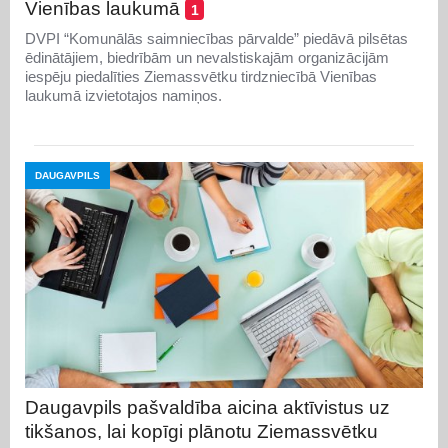
Vienības laukumā
1
DVPI “Komunālās saimniecības pārvalde” piedāvā pilsētas
ēdinātājiem, biedrībām un nevalstiskajām organizācijām
iespēju piedalīties Ziemassvētku tirdzniecībā Vienības
laukumā izvietotajos namiņos.
DAUGAVPILS
Daugavpils pašvaldība aicina aktīvistus uz
tikšanos, lai kopīgi plānotu Ziemassvētku