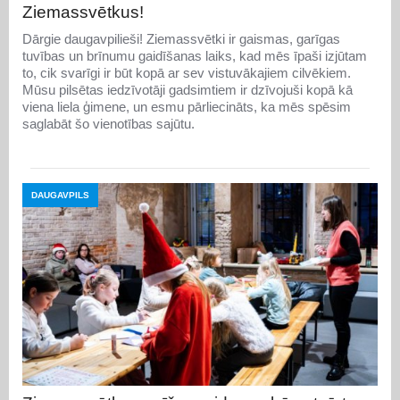
Ziemassvētkus!
Dārgie daugavpilieši! Ziemassvētki ir gaismas, garīgas
tuvības un brīnumu gaidīšanas laiks, kad mēs īpaši izjūtam
to, cik svarīgi ir būt kopā ar sev vistuvākajiem cilvēkiem.
Mūsu pilsētas iedzīvotāji gadsimtiem ir dzīvojuši kopā kā
viena liela ģimene, un esmu pārliecināts, ka mēs spēsim
saglabāt šo vienotības sajūtu.
DAUGAVPILS