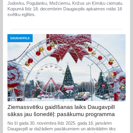
Judovku, Poguļanku, Mežciemu, Križus un Ķīmiķu ciematu.
Kopumā līdz 18. decembrim Daugavpils apkaimes rotās 16
svētku eglītes.
DAUGAVPILS
Ziemassvētku gaidīšanas laiks Daugavpilī
sākas jau šonedēļ: pasākumu programma
No šī gada 30. novembra līdz 2025. gada 16. janvārim
Daugavpilī ar dažādiem pasākumiem un aktivitātēm tiks