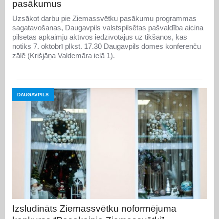
pasākumus
Uzsākot darbu pie Ziemassvētku pasākumu programmas
sagatavošanas, Daugavpils valstspilsētas pašvaldība aicina
pilsētas apkaimju aktīvos iedzīvotājus uz tikšanos, kas
notiks 7. oktobrī plkst. 17.30 Daugavpils domes konferenču
zālē (Krišjāņa Valdemāra ielā 1).
DAUGAVPILS
Izsludināts Ziemassvētku noformējuma