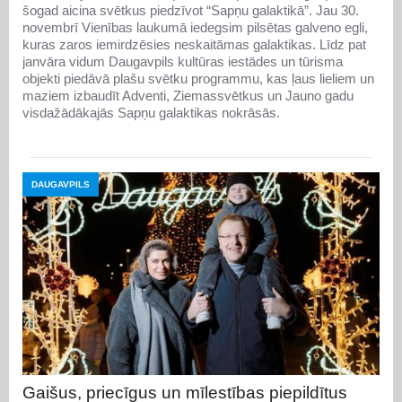
šogad aicina svētkus piedzīvot “Sapņu galaktikā”. Jau 30.
novembrī Vienības laukumā iedegsim pilsētas galveno egli,
kuras zaros iemirdzēsies neskaitāmas galaktikas. Līdz pat
janvāra vidum Daugavpils kultūras iestādes un tūrisma
objekti piedāvā plašu svētku programmu, kas ļaus lieliem un
maziem izbaudīt Adventi, Ziemassvētkus un Jauno gadu
visdažādākajās Sapņu galaktikas nokrāsās.
DAUGAVPILS
Gaišus, priecīgus un mīlestības piepildītus