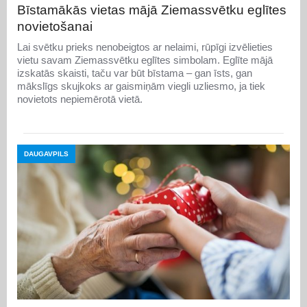
Bīstamākās vietas mājā Ziemassvētku eglītes
novietošanai
Lai svētku prieks nenobeigtos ar nelaimi, rūpīgi izvēlieties
vietu savam Ziemassvētku eglītes simbolam. Eglīte mājā
izskatās skaisti, taču var būt bīstama – gan īsts, gan
mākslīgs skujkoks ar gaismiņām viegli uzliesmo, ja tiek
novietots nepiemērotā vietā.
DAUGAVPILS