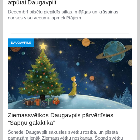
atpūtai Daugavpilī
Decembrī pilsētu piepildīs siltas, mājīgas un krāsainas
norises visu vecumu apmeklētājiem.
DAUGAVPILS
Ziemassvētkos Daugavpils pārvērtīsies
“Sapņu galaktikā”
Šonedēļ Daugavpilī sākusies svētku rosība, un pilsētā
pamazām ienāk Ziemassvētku noskaņas. Šogad svētku