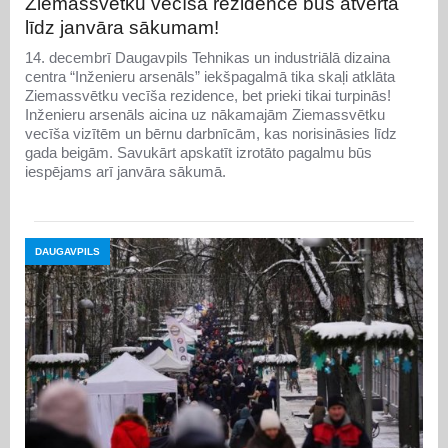
Ziemassvētku vecīša rezidence būs atvērta
līdz janvāra sākumam!
14. decembrī Daugavpils Tehnikas un industriālā dizaina
centra “Inženieru arsenāls” iekšpagalmā tika skaļi atklāta
Ziemassvētku vecīša rezidence, bet prieki tikai turpinās!
Inženieru arsenāls aicina uz nākamajām Ziemassvētku
vecīša vizītēm un bērnu darbnīcām, kas norisināsies līdz
gada beigām. Savukārt apskatīt izrotāto pagalmu būs
iespējams arī janvāra sākumā.
DAUGAVPILS