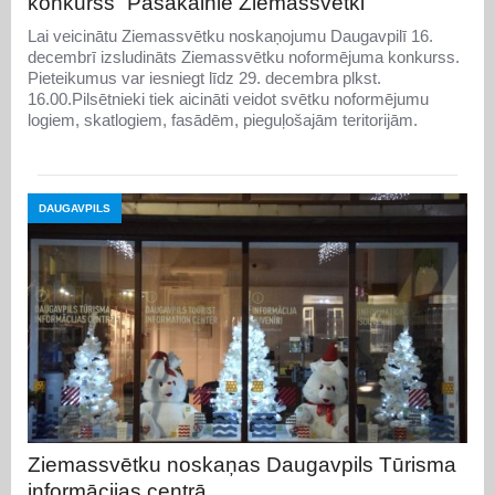
konkurss “Pasakainie Ziemassvētki”
Lai veicinātu Ziemassvētku noskaņojumu Daugavpilī 16.
decembrī izsludināts Ziemassvētku noformējuma konkurss.
Pieteikumus var iesniegt līdz 29. decembra plkst.
16.00.Pilsētnieki tiek aicināti veidot svētku noformējumu
logiem, skatlogiem, fasādēm, pieguļošajām teritorijām.
DAUGAVPILS
Ziemassvētku noskaņas Daugavpils Tūrisma
informācijas centrā