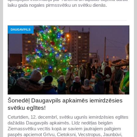
laiku gada nogales pirmssvētku un svētku dienās.
DAUGAVPILS
Šonedēļ Daugavpils apkaimēs iemirdzēsies
svētku eglītes!
Ceturtdien, 12. decembrī, svētku ugunīs iemirdzēsies eglītes
dažādās Daugavpils apkaimēs. Līdz nedēļas beigām
Ziemassvētku vecītis kopā ar saviem jautrajiem palīgiem
paspēs apciemot Grīvu, Cietoksni, Vecstropus, Jaunbūvi,