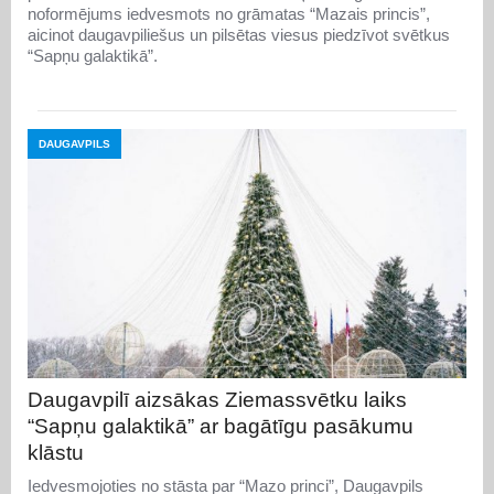
noformējums iedvesmots no grāmatas “Mazais princis”,
aicinot daugavpiliešus un pilsētas viesus piedzīvot svētkus
“Sapņu galaktikā”.
DAUGAVPILS
Daugavpilī aizsākas Ziemassvētku laiks
“Sapņu galaktikā” ar bagātīgu pasākumu
klāstu
Iedvesmojoties no stāsta par “Mazo princi”, Daugavpils