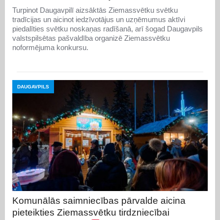
Turpinot Daugavpilī aizsāktās Ziemassvētku svētku
tradīcijas un aicinot iedzīvotājus un uzņēmumus aktīvi
piedalīties svētku noskaņas radīšanā, arī šogad Daugavpils
valstspilsētas pašvaldība organizē Ziemassvētku
noformējuma konkursu.
DAUGAVPILS
Komunālās saimniecības pārvalde aicina
pieteikties Ziemassvētku tirdzniecībai