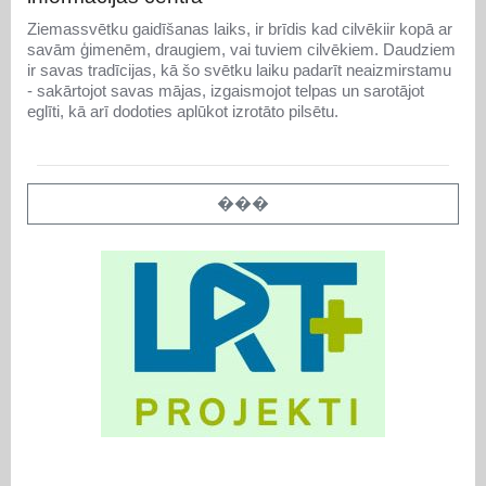
Ziemassvētku gaidīšanas laiks, ir brīdis kad cilvēkiir kopā ar
savām ģimenēm, draugiem, vai tuviem cilvēkiem. Daudziem
ir savas tradīcijas, kā šo svētku laiku padarīt neaizmirstamu
- sakārtojot savas mājas, izgaismojot telpas un sarotājot
eglīti, kā arī dodoties aplūkot izrotāto pilsētu.
���