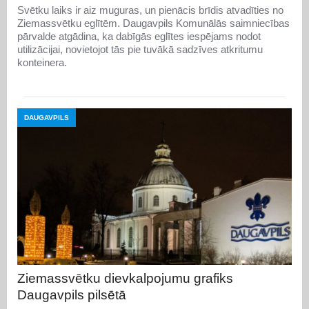
Svētku laiks ir aiz muguras, un pienācis brīdis atvadīties no
Ziemassvētku eglītēm. Daugavpils Komunālās saimniecības
pārvalde atgādina, ka dabīgās eglītes iespējams nodot
utilizācijai, novietojot tās pie tuvākā sadzīves atkritumu
konteinera.
DAUGAVPILS
Ziemassvētku dievkalpojumu grafiks
Daugavpils pilsētā