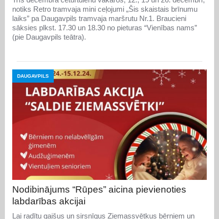
notiks Retro tramvaja mini ceļojumi „Šis skaistais brīnumu
laiks” pa Daugavpils tramvaja maršrutu Nr.1. Braucieni
sāksies plkst. 17.30 un 18.30 no pieturas “Vienības nams”
(pie Daugavpils teātra).
DAUGAVPILS
Nodibinājums “Rūpes” aicina pievienoties
labdarības akcijai
Lai radītu gaišus un sirsnīgus Ziemassvētkus bērniem un