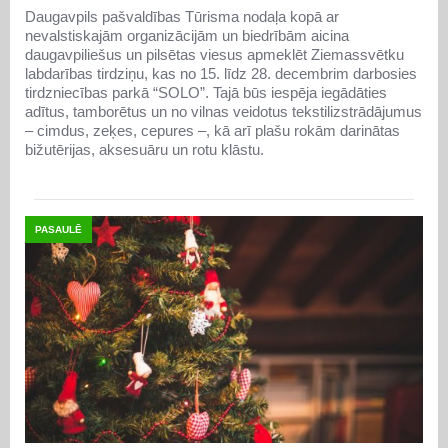
Daugavpils pašvaldības Tūrisma nodaļa kopā ar
nevalstiskajām organizācijām un biedrībām aicina
daugavpiliešus un pilsētas viesus apmeklēt Ziemassvētku
labdarības tirdziņu, kas no 15. līdz 28. decembrim darbosies
tirdzniecības parkā “SOLO”. Tajā būs iespēja iegādāties
adītus, tamborētus un no vilnas veidotus tekstilizstrādājumus
– cimdus, zeķes, cepures –, kā arī plašu rokām darinātas
bižutērijas, aksesuāru un rotu klāstu.
PASAULĒ