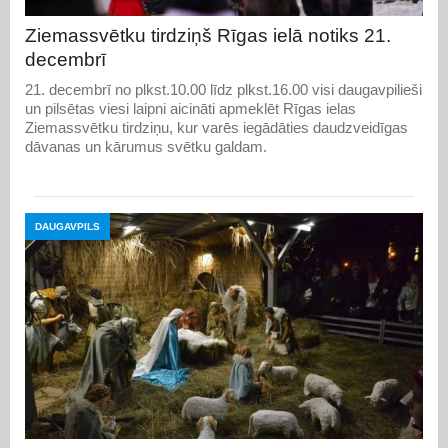
Ziemassvētku tirdziņš Rīgas ielā notiks 21.
decembrī
21. decembrī no plkst.10.00 līdz plkst.16.00 visi daugavpilieši
un pilsētas viesi laipni aicināti apmeklēt Rīgas ielas
Ziemassvētku tirdziņu, kur varēs iegādāties daudzveidīgas
dāvanas un kārumus svētku galdam.
DAUGAVPILS