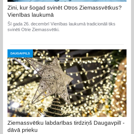
Zini, kur šogad svinēt Otros Ziemassvētkus?
Vienības laukumā
Šī gada 26. decembrī Vienības laukumā tradicionāli tiks
svinēti Otrie Ziemassvētki.
DAUGAVPILS
Ziemassvētku labdarības tirdziņš Daugavpilī -
dāvā prieku