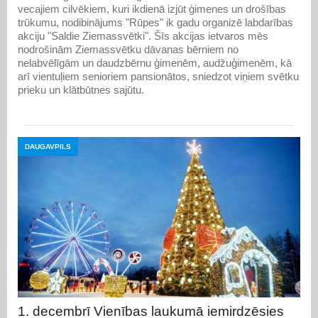
vecajiem cilvēkiem, kuri ikdienā izjūt ģimenes un drošības
trūkumu, nodibinājums "Rūpes" ik gadu organizē labdarības
akciju "Saldie Ziemassvētki". Šīs akcijas ietvaros mēs
nodrošinām Ziemassvētku dāvanas bērniem no
nelabvēlīgām un daudzbērnu ģimenēm, audžuģimenēm, kā
arī vientuļiem senioriem pansionātos, sniedzot viņiem svētku
prieku un klātbūtnes sajūtu.
DAUGAVPILS
1. decembrī Vienības laukumā iemirdzēsies