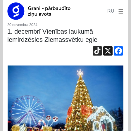
RU
20 novembra 2024
1. decembrī Vienības laukumā
iemirdzēsies Ziemassvētku egle
TikTok
X
Fac