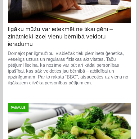
Ilgāku mūžu var ietekmēt ne tikai gēni –
zinātnieki izceļ vienu bērnībā veidotu
ieradumu
Domājot par ilgmūžību, visbiežāk tiek pieminēta ģenētika,
veselīgs uzturs un regulāras fiziskās aktivitātes. Taču
pētījumi liecina, ka nozīme var būt arī kādai personības
īpašībai, kas sāk veidoties jau bērnībā – atbildībai un
apzinīgumam. Par to raksta “BBC”, atsaucoties uz vienu no
ilgākajiem cilvēka personības pētījumiem.
PASAULĒ