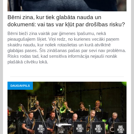
Bērni zina, kur tiek glabāta nauda un
dokumenti: vai tas var kļūt par drošības risku?
Bērni bieži zina vairāk par ģimenes īpašumu, nekā
pieaugušajiem šķiet. Viņi redz, no kurienes vecāki paņem
skaidru naudu, kur noliek rotaslietas un kurā atvilktnē
glabājas pases. Šīs zināšanas pašas par sevi nav problēma.
Risks rodas tad, kad sensitīva informācija nejauši nonāk
plašākā cilvēku lokā.
DAUGAVPILS