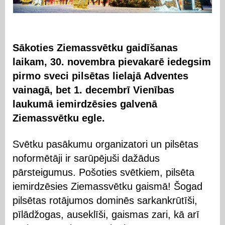
Sākoties Ziemassvētku gaidīšanas
laikam, 30. novembra pievakarē iedegsim
pirmo sveci pilsētas lielajā Adventes
vainagā, bet 1. decembrī Vienības
laukumā iemirdzēsies galvenā
Ziemassvētku egle.
Svētku pasākumu organizatori un pilsētas
noformētāji ir sarūpējuši dažādus
pārsteigumus. Pošoties svētkiem, pilsēta
iemirdzēsies Ziemassvētku gaismā! Šogad
pilsētas rotājumos dominēs sarkankrūtīši,
pīlādžogas, auseklīši, gaismas zari, kā arī