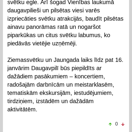
svētku egle. Arī šogad Vienības laukumā
daugavpilieši un pilsētas viesi varēs
izpriecāties svētku atrakcijās, baudīt pilsētas
ainavu panorāmas ratā un nogaršot
piparkūkas un citus svētku labumus, ko
piedāvās vietējie uzņēmēji.
Ziemassvētku un Jaungada laiks līdz pat 16.
janvārim Daugavpilī būs piepildīts ar
dažādiem pasākumiem – koncertiem,
radošajām darbnīcām un meistarklasēm,
tematiskām ekskursijām, iestudējumiem,
tirdziņiem, izstādēm un dažādām
aktivitātēm.
0