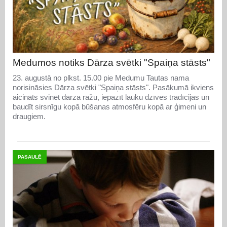
Medumos notiks Dārza svētki "Spaiņa stāsts"
23. augustā no plkst. 15.00 pie Medumu Tautas nama
norisināsies Dārza svētki "Spaiņa stāsts". Pasākumā ikviens
aicināts svinēt dārza ražu, iepazīt lauku dzīves tradīcijas un
baudīt sirsnīgu kopā būšanas atmosfēru kopā ar ģimeni un
draugiem.
PASAULĒ