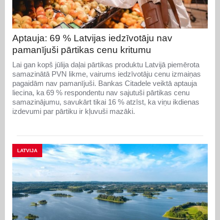
Aptauja: 69 % Latvijas iedzīvotāju nav
pamanījuši pārtikas cenu kritumu
Lai gan kopš jūlija daļai pārtikas produktu Latvijā piemērota
samazinātā PVN likme, vairums iedzīvotāju cenu izmaiņas
pagaidām nav pamanījuši. Bankas Citadele veiktā aptauja
liecina, ka 69 % respondentu nav sajutuši pārtikas cenu
samazinājumu, savukārt tikai 16 % atzīst, ka viņu ikdienas
izdevumi par pārtiku ir kļuvuši mazāki.
LATVIJA