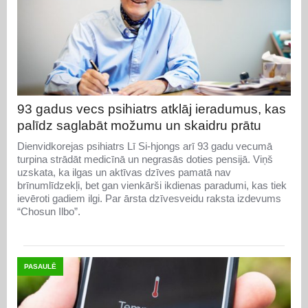
93 gadus vecs psihiatrs atklāj ieradumus, kas
palīdz saglabāt možumu un skaidru prātu
Dienvidkorejas psihiatrs Lī Si-hjongs arī 93 gadu vecumā
turpina strādāt medicīnā un negrasās doties pensijā. Viņš
uzskata, ka ilgas un aktīvas dzīves pamatā nav
brīnumlīdzekļi, bet gan vienkārši ikdienas paradumi, kas tiek
ievēroti gadiem ilgi. Par ārsta dzīvesveidu raksta izdevums
“Chosun Ilbo”.
PASAULĒ