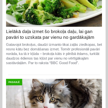
Lielākā daļa izmet šo brokoļa daļu, lai gan
pavāri to uzskata par vienu no gardākajām
Gatavojot brokoļus, daudzi izmanto tikai zaļās ziedkopas, bet
resno kātu bez domāšanas izmet. Tomēr profesionāli pavāri
norāda, ka tā ir kļūda – brokoļa kāts ir pilnībā ēdams, turklāt
daudzos ēdienos tas kļūst par vienu no vērtīgākajām
sastāvdaļām. Par to raksta “BBC Good Food”.
PASAULĒ