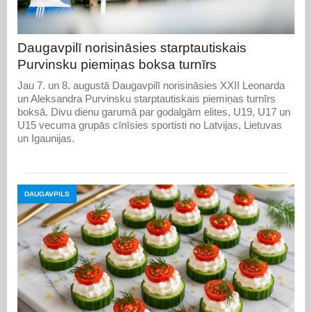
Daugavpilī norisināsies starptautiskais
Purvinsku piemiņas boksa turnīrs
Jau 7. un 8. augustā Daugavpilī norisināsies XXII Leonarda
un Aleksandra Purvinsku starptautiskais piemiņas turnīrs
boksā. Divu dienu garumā par godalgām elites, U19, U17 un
U15 vecuma grupās cīnīsies sportisti no Latvijas, Lietuvas
un Igaunijas.
DAUGAVPILS