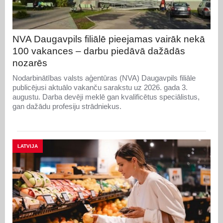
NVA Daugavpils filiālē pieejamas vairāk nekā
100 vakances – darbu piedāvā dažādās
nozarēs
Nodarbinātības valsts aģentūras (NVA) Daugavpils filiāle
publicējusi aktuālo vakanču sarakstu uz 2026. gada 3.
augustu. Darba devēji meklē gan kvalificētus speciālistus,
gan dažādu profesiju strādniekus.
LATVIJA