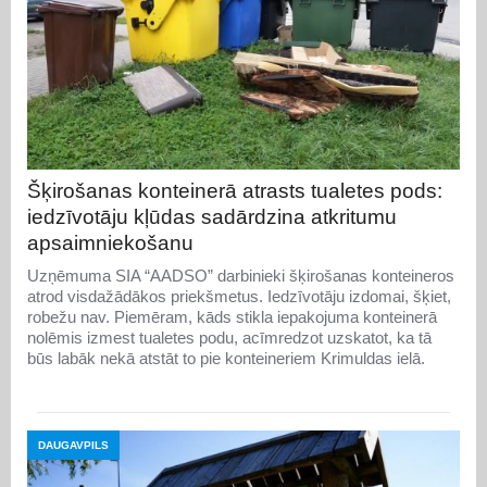
Šķirošanas konteinerā atrasts tualetes pods:
iedzīvotāju kļūdas sadārdzina atkritumu
apsaimniekošanu
Uzņēmuma SIA “AADSO” darbinieki šķirošanas konteineros
atrod visdažādākos priekšmetus. Iedzīvotāju izdomai, šķiet,
robežu nav. Piemēram, kāds stikla iepakojuma konteinerā
nolēmis izmest tualetes podu, acīmredzot uzskatot, ka tā
būs labāk nekā atstāt to pie konteineriem Krimuldas ielā.
DAUGAVPILS