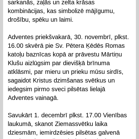
sarkanās, zaļās un zelta krāsas
kombinācijas, kas simbolizē mājīgumu,
drošību, spēku un laimi.
Adventes priekšvakarā, 30. novembrī, plkst.
16.00 skvērā pie Sv. Pētera Ķēdēs Romas
katoļu baznīcas kopā ar prāvestu Mārtiņu
Klušu aizlūgsim par dievišķā brīnuma
atklāsmi, par mieru un prieku mūsu sirdīs,
sagaidot Kristus dzimšanas svētkus un
iedegsim pirmo sveci pilsētas lielajā
Adventes vainagā.
Savukārt 1. decembrī plkst. 17.00 Vienības
laukumā, skanot Ziemassvētku laika
dziesmām, iemirdzēsies pilsētas galvenā