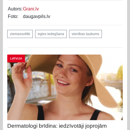
Autors:
Grani.lv
Foto:
daugavpils.lv
ziemassvētki
egles iedegšana
vienības laukums
LATVIJA
Dermatologi brīdina: iedzīvotāji joprojām