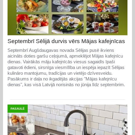
Septembrī Sēlijā durvis vērs Mājas kafejnīcas
Septembrī Augšdaugavas novada Sēlijas pusē ikviens
aicināts doties garšu ceļojumā, apmeklējot Mājas kafejnīcu
dienas. Vairākās māju kafejnīcās viesus sagaidīs īpaši
gatavoti ēdieni, sirsnīga viesmīlība un iespēja iepazīt Sēlijas
kulināro mantojumu, tradīcijas un vietējo dzīvesveidu.
Pasākums ir daļa no ikgadējās akcijas "Mājas kafejnīcu
dienas", kas visā Latvijā norisinās no jūnija līdz septembrim.
PASAULĒ