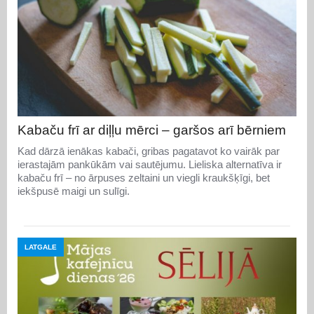
Kabaču frī ar diļļu mērci – garšos arī bērniem
Kad dārzā ienākas kabači, gribas pagatavot ko vairāk par
ierastajām pankūkām vai sautējumu. Lieliska alternatīva ir
kabaču frī – no ārpuses zeltaini un viegli kraukšķīgi, bet
iekšpusē maigi un sulīgi.
LATGALE