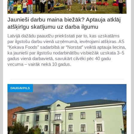
Jaunieši darbu maina biežāk? Aptauja atklāj
atšķirīgu skatījumu uz darba ilgumu
Latvijā dažādu paaudžu priekšstati par to, kas uzskatāms
par ilgstošu darbu vienā uzņēmumā, ievērojami atšķiras. AS
“Ķekava Foods” sadarbībā ar “Norstat” veiktā aptauja liecina,
ka jaunieši par ilgstošu nodarbinātību visbiežāk uzskata 3–5
gadus vienā darbavietā, savukārt cilvēki pēc 40 gadu
vecuma – vairāk nekā 10 gadus.
DAUGAVPILS