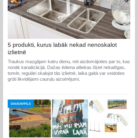
5 produkti, kurus labāk nekad nenoskalot
izlietnē
Traukus mazgājam katru dienu, reti aizdomājoties par to, kas
nonāk kanalizācijā. Dažas ēdiena atliekas šķiet nekaitīgas,
tomēr, regulāri skalojot tās izlietnē, laika gaitā var veidoties
grūti likvidējami cauruļu aizsērējumi.
DAUGAVPILS