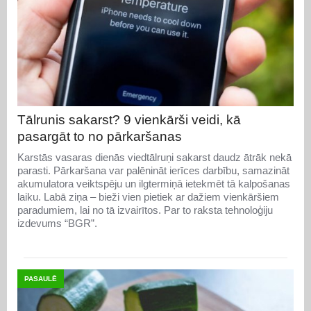
Tālrunis sakarst? 9 vienkārši veidi, kā
pasargāt to no pārkaršanas
Karstās vasaras dienās viedtālruņi sakarst daudz ātrāk nekā
parasti. Pārkaršana var palēnināt ierīces darbību, samazināt
akumulatora veiktspēju un ilgtermiņā ietekmēt tā kalpošanas
laiku. Labā ziņa – bieži vien pietiek ar dažiem vienkāršiem
paradumiem, lai no tā izvairītos. Par to raksta tehnoloģiju
izdevums “BGR”.
PASAULĒ