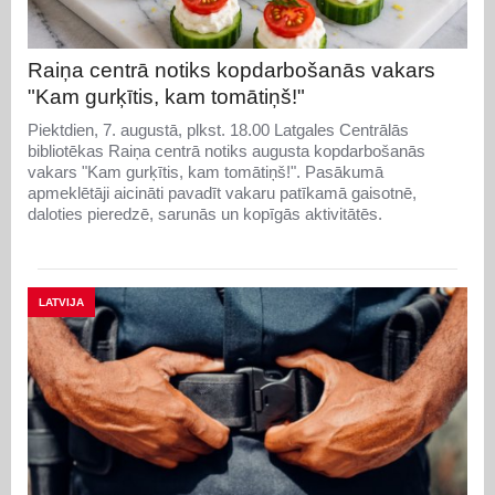
Raiņa centrā notiks kopdarbošanās vakars
"Kam gurķītis, kam tomātiņš!"
Piektdien, 7. augustā, plkst. 18.00 Latgales Centrālās
bibliotēkas Raiņa centrā notiks augusta kopdarbošanās
vakars "Kam gurķītis, kam tomātiņš!". Pasākumā
apmeklētāji aicināti pavadīt vakaru patīkamā gaisotnē,
daloties pieredzē, sarunās un kopīgās aktivitātēs.
LATVIJA