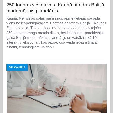
250 tonnas virs galvas: Kauņā atrodas Baltijā
modernākais planetārijs
Kauņā, Nemunas salas pašā sirdī, apmeklētājus sagaida
viens no iespaidīgākajiem zinātnes centriem Baltijā – Kauņas
Zinātnes sala. Tās simbols ir virs ēkas šķietami levitējošs
250 tonnas smags metāla disks, bet iekšpusē apmeklētājus
gaida Baltijā modernākais planetārijs un vairāk nekā 140
interaktīvi eksponāti, kas aizraujošā veidā iepazīstina ar
zinātni, tehnoloģijām un dabu.
DAUGAVPILS