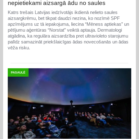
nepietiekami aizsargā ādu no saules
Katrs trešais Latvijas iedzīvotājs ikdienā nelieto saules
aizsargkrēmu, bet tikpat daudzi nezina, ko nozīmē SPF
apzīmējums uz tā iepakojuma, liecina “Mēness aptiekas” un
pētījumu aģentūras “Norstat” veiktā aptauja. Dermatologi
atgādina, ka regulāra aizsardzība pret ultravioleto starojumu
palīdz samazināt priekšlaicīgas ādas novecošanās un ādas
vēža risku.
PASAULĒ