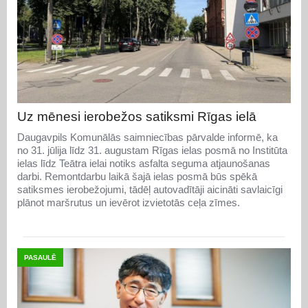
Uz mēnesi ierobežos satiksmi Rīgas ielā
Daugavpils Komunālās saimniecības pārvalde informē, ka
no 31. jūlija līdz 31. augustam Rīgas ielas posmā no Institūta
ielas līdz Teātra ielai notiks asfalta seguma atjaunošanas
darbi. Remontdarbu laikā šajā ielas posmā būs spēkā
satiksmes ierobežojumi, tādēļ autovadītāji aicināti savlaicīgi
plānot maršrutus un ievērot izvietotās ceļa zīmes.
PASAULĒ