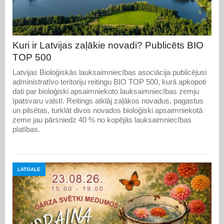
Kuri ir Latvijas zaļākie novadi? Publicēts BIO
TOP 500
Latvijas Bioloģiskās lauksaimniecības asociācija publicējusi
administratīvo teritoriju reitingu BIO TOP 500, kurā apkopoti
dati par bioloģiski apsaimniekoto lauksaimniecības zemju
īpatsvaru valstī. Reitings atklāj zaļākos novadus, pagastus
un pilsētas, turklāt divos novados bioloģiski apsaimniekotā
zeme jau pārsniedz 40 % no kopējās lauksaimniecības
platības.
LATGALE