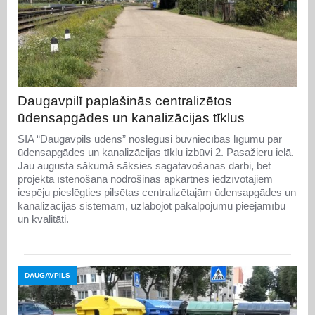
Daugavpilī paplašinās centralizētos
ūdensapgādes un kanalizācijas tīklus
SIA “Daugavpils ūdens” noslēgusi būvniecības līgumu par
ūdensapgādes un kanalizācijas tīklu izbūvi 2. Pasažieru ielā.
Jau augusta sākumā sāksies sagatavošanas darbi, bet
projekta īstenošana nodrošinās apkārtnes iedzīvotājiem
iespēju pieslēgties pilsētas centralizētajām ūdensapgādes un
kanalizācijas sistēmām, uzlabojot pakalpojumu pieejamību
un kvalitāti.
DAUGAVPILS