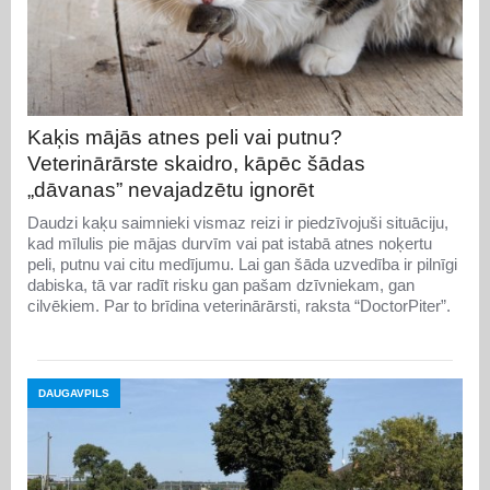
Kaķis mājās atnes peli vai putnu?
Veterinārārste skaidro, kāpēc šādas
„dāvanas” nevajadzētu ignorēt
Daudzi kaķu saimnieki vismaz reizi ir piedzīvojuši situāciju,
kad mīlulis pie mājas durvīm vai pat istabā atnes noķertu
peli, putnu vai citu medījumu. Lai gan šāda uzvedība ir pilnīgi
dabiska, tā var radīt risku gan pašam dzīvniekam, gan
cilvēkiem. Par to brīdina veterinārārsti, raksta “DoctorPiter”.
DAUGAVPILS