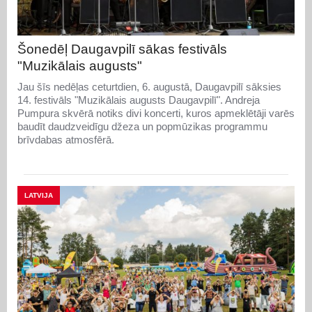
Šonedēļ Daugavpilī sākas festivāls
"Muzikālais augusts"
Jau šīs nedēļas ceturtdien, 6. augustā, Daugavpilī sāksies
14. festivāls "Muzikālais augusts Daugavpilī". Andreja
Pumpura skvērā notiks divi koncerti, kuros apmeklētāji varēs
baudīt daudzveidīgu džeza un popmūzikas programmu
brīvdabas atmosfērā.
LATVIJA