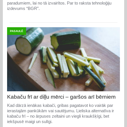
paradumiem, lai no tā izvairītos. Par to raksta tehnoloģiju
izdevums “BGR”.
PASAULĒ
Kabaču frī ar diļļu mērci – garšos arī bērniem
Kad dārzā ienākas kabači, gribas pagatavot ko vairāk par
ierastajām pankūkām vai sautējumu. Lieliska alternatīva ir
kabaču frī – no ārpuses zeltaini un viegli kraukšķīgi, bet
iekšpusē maigi un sulīgi.