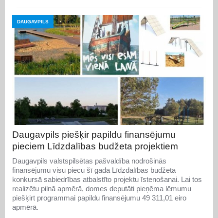
DAUGAVPILS
Daugavpils piešķir papildu finansējumu
pieciem Līdzdalības budžeta projektiem
Daugavpils valstspilsētas pašvaldība nodrošinās
finansējumu visu piecu šī gada Līdzdalības budžeta
konkursā sabiedrības atbalstīto projektu īstenošanai. Lai tos
realizētu pilnā apmērā, domes deputāti pieņēma lēmumu
piešķirt programmai papildu finansējumu 49 311,01 eiro
apmērā.