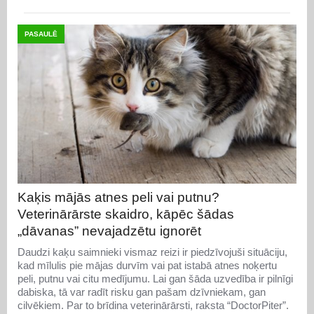
PASAULĒ
Kaķis mājās atnes peli vai putnu?
Veterinārārste skaidro, kāpēc šādas
„dāvanas” nevajadzētu ignorēt
Daudzi kaķu saimnieki vismaz reizi ir piedzīvojuši situāciju,
kad mīlulis pie mājas durvīm vai pat istabā atnes noķertu
peli, putnu vai citu medījumu. Lai gan šāda uzvedība ir pilnīgi
dabiska, tā var radīt risku gan pašam dzīvniekam, gan
cilvēkiem. Par to brīdina veterinārārsti, raksta “DoctorPiter”.