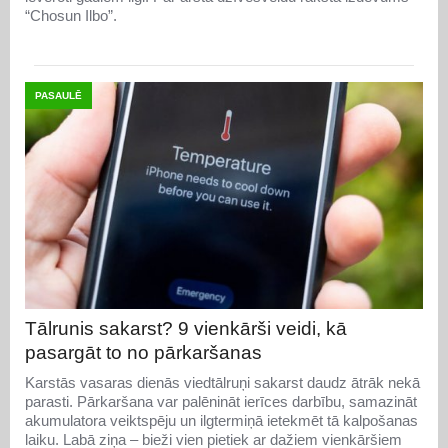
“Chosun Ilbo”.
PASAULĒ
Tālrunis sakarst? 9 vienkārši veidi, kā
pasargāt to no pārkaršanas
Karstās vasaras dienās viedtālruņi sakarst daudz ātrāk nekā
parasti. Pārkaršana var palēnināt ierīces darbību, samazināt
akumulatora veiktspēju un ilgtermiņā ietekmēt tā kalpošanas
laiku. Labā ziņa – bieži vien pietiek ar dažiem vienkāršiem