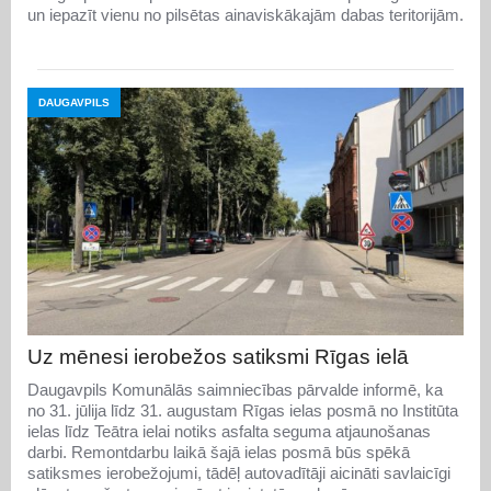
un iepazīt vienu no pilsētas ainaviskākajām dabas teritorijām.
DAUGAVPILS
Uz mēnesi ierobežos satiksmi Rīgas ielā
Daugavpils Komunālās saimniecības pārvalde informē, ka
no 31. jūlija līdz 31. augustam Rīgas ielas posmā no Institūta
ielas līdz Teātra ielai notiks asfalta seguma atjaunošanas
darbi. Remontdarbu laikā šajā ielas posmā būs spēkā
satiksmes ierobežojumi, tādēļ autovadītāji aicināti savlaicīgi