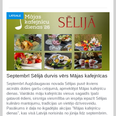
LATGALE
Septembrī Sēlijā durvis vērs Mājas kafejnīcas
Septembrī Augšdaugavas novada Sēlijas pusē ikviens
aicināts doties garšu ceļojumā, apmeklējot Mājas kafejnīcu
dienas. Vairākās māju kafejnīcās viesus sagaidīs īpaši
gatavoti ēdieni, sirsnīga viesmīlība un iespēja iepazīt Sēlijas
kulināro mantojumu, tradīcijas un vietējo dzīvesveidu.
Pasākums ir daļa no ikgadējās akcijas "Mājas kafejnīcu
dienas", kas visā Latvijā norisinās no jūnija līdz septembrim.