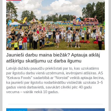
Jaunieši darbu maina biežāk? Aptauja atklāj
atšķirīgu skatījumu uz darba ilgumu
Latvijā dažādu paaudžu priekšstati par to, kas uzskatāms
par ilgstošu darbu vienā uzņēmumā, ievērojami atšķiras. AS
“Ķekava Foods” sadarbībā ar “Norstat” veiktā aptauja liecina,
ka jaunieši par ilgstošu nodarbinātību visbiežāk uzskata 3–5
gadus vienā darbavietā, savukārt cilvēki pēc 40 gadu
vecuma – vairāk nekā 10 gadus.