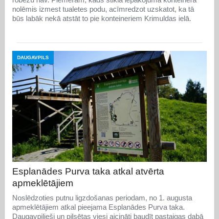
nolēmis izmest tualetes podu, acīmredzot uzskatot, ka tā
būs labāk nekā atstāt to pie konteineriem Krimuldas ielā.
DAUGAVPILS
Esplanādes Purva taka atkal atvērta
apmeklētājiem
Noslēdzoties putnu ligzdošanas periodam, no 1. augusta
apmeklētājiem atkal pieejama Esplanādes Purva taka.
Daugavpilieši un pilsētas viesi aicināti baudīt pastaigas dabā