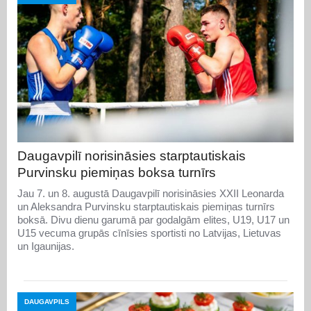
Daugavpilī norisināsies starptautiskais
Purvinsku piemiņas boksa turnīrs
Jau 7. un 8. augustā Daugavpilī norisināsies XXII Leonarda
un Aleksandra Purvinsku starptautiskais piemiņas turnīrs
boksā. Divu dienu garumā par godalgām elites, U19, U17 un
U15 vecuma grupās cīnīsies sportisti no Latvijas, Lietuvas
un Igaunijas.
DAUGAVPILS