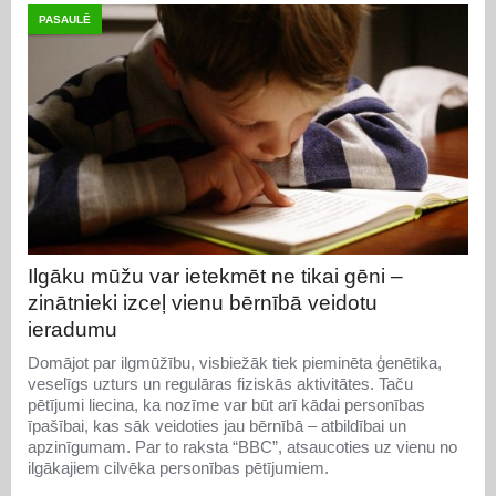
PASAULĒ
Ilgāku mūžu var ietekmēt ne tikai gēni –
zinātnieki izceļ vienu bērnībā veidotu
ieradumu
Domājot par ilgmūžību, visbiežāk tiek pieminēta ģenētika,
veselīgs uzturs un regulāras fiziskās aktivitātes. Taču
pētījumi liecina, ka nozīme var būt arī kādai personības
īpašībai, kas sāk veidoties jau bērnībā – atbildībai un
apzinīgumam. Par to raksta “BBC”, atsaucoties uz vienu no
ilgākajiem cilvēka personības pētījumiem.