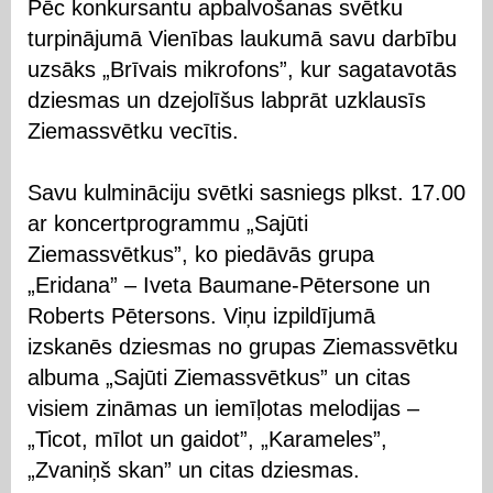
Pēc konkursantu apbalvošanas svētku
turpinājumā Vienības laukumā savu darbību
uzsāks „Brīvais mikrofons”, kur sagatavotās
dziesmas un dzejolīšus labprāt uzklausīs
Ziemassvētku vecītis.
Savu kulmināciju svētki sasniegs plkst. 17.00
ar koncertprogrammu „Sajūti
Ziemassvētkus”, ko piedāvās grupa
„Eridana” – Iveta Baumane-Pētersone un
Roberts Pētersons. Viņu izpildījumā
izskanēs dziesmas no grupas Ziemassvētku
albuma „Sajūti Ziemassvētkus” un citas
visiem zināmas un iemīļotas melodijas –
„Ticot, mīlot un gaidot”, „Karameles”,
„Zvaniņš skan” un citas dziesmas.