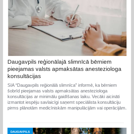
Daugavpils reģionālajā slimnīcā bērniem
pieejamas valsts apmaksātas anesteziologa
konsultācijas
SIA “Daugavpils reģionālā slimnīca” informē, ka bērniem
šobrīd pieejamas valsts apmaksātas anesteziologa
konsultācijas ar minimālu gaidīšanas laiku. Vecāki aicināti
izmantot iespēju savlaicīgi saņemt speciālista konsultāciju
pirms plānotām medicīniskām manipulācijām vai operācijām.
DAUGAVPILS