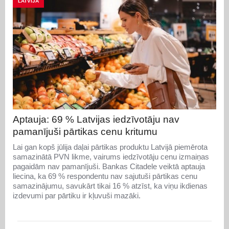
LATVIJA
Aptauja: 69 % Latvijas iedzīvotāju nav
pamanījuši pārtikas cenu kritumu
Lai gan kopš jūlija daļai pārtikas produktu Latvijā piemērota
samazinātā PVN likme, vairums iedzīvotāju cenu izmaiņas
pagaidām nav pamanījuši. Bankas Citadele veiktā aptauja
liecina, ka 69 % respondentu nav sajutuši pārtikas cenu
samazinājumu, savukārt tikai 16 % atzīst, ka viņu ikdienas
izdevumi par pārtiku ir kļuvuši mazāki.