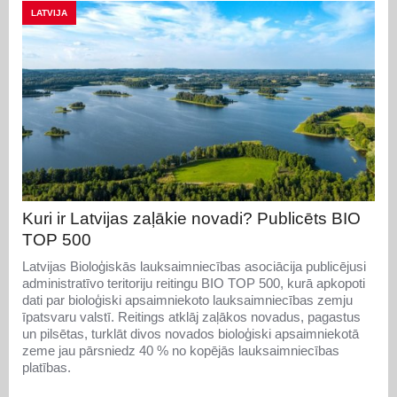
LATVIJA
Kuri ir Latvijas zaļākie novadi? Publicēts BIO
TOP 500
Latvijas Bioloģiskās lauksaimniecības asociācija publicējusi
administratīvo teritoriju reitingu BIO TOP 500, kurā apkopoti
dati par bioloģiski apsaimniekoto lauksaimniecības zemju
īpatsvaru valstī. Reitings atklāj zaļākos novadus, pagastus
un pilsētas, turklāt divos novados bioloģiski apsaimniekotā
zeme jau pārsniedz 40 % no kopējās lauksaimniecības
platības.