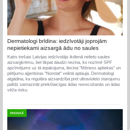
Dermatologi brīdina: iedzīvotāji joprojām
nepietiekami aizsargā ādu no saules
Katrs trešais Latvijas iedzīvotājs ikdienā nelieto saules
aizsargkrēmu, bet tikpat daudzi nezina, ko nozīmē SPF
apzīmējums uz tā iepakojuma, liecina “Mēness aptiekas” un
pētījumu aģentūras “Norstat” veiktā aptauja. Dermatologi
atgādina, ka regulāra aizsardzība pret ultravioleto starojumu
palīdz samazināt priekšlaicīgas ādas novecošanās un ādas
vēža risku.
PASAULĒ