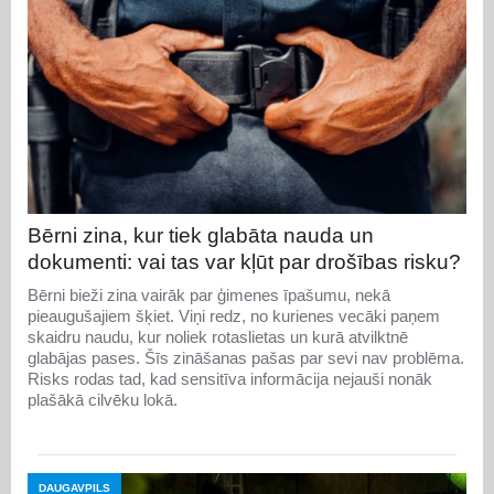
Bērni zina, kur tiek glabāta nauda un
dokumenti: vai tas var kļūt par drošības risku?
Bērni bieži zina vairāk par ģimenes īpašumu, nekā
pieaugušajiem šķiet. Viņi redz, no kurienes vecāki paņem
skaidru naudu, kur noliek rotaslietas un kurā atvilktnē
glabājas pases. Šīs zināšanas pašas par sevi nav problēma.
Risks rodas tad, kad sensitīva informācija nejauši nonāk
plašākā cilvēku lokā.
DAUGAVPILS