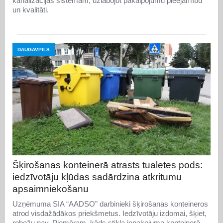
kanalizācijas sistēmām, uzlabojot pakalpojumu pieejamību
un kvalitāti.
DAUGAVPILS
Šķirošanas konteinerā atrasts tualetes pods:
iedzīvotāju kļūdas sadārdzina atkritumu
apsaimniekošanu
Uzņēmuma SIA “AADSO” darbinieki šķirošanas konteineros
atrod visdažādākos priekšmetus. Iedzīvotāju izdomai, šķiet,
robežu nav. Piemēram, kāds stikla iepakojuma konteinerā