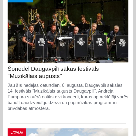
Šonedēļ Daugavpilī sākas festivāls
"Muzikālais augusts"
Jau šīs nedēļas ceturtdien, 6. augustā, Daugavpilī sāksies
14. festivāls "Muzikālais augusts Daugavpilī". Andreja
Pumpura skvērā notiks divi koncerti, kuros apmeklētāji varēs
baudīt daudzveidīgu džeza un popmūzikas programmu
brīvdabas atmosfērā.
LATVIJA