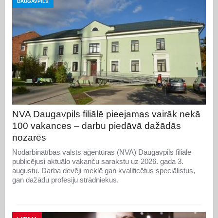
DAUGAVPILS
NVA Daugavpils filiālē pieejamas vairāk nekā
100 vakances – darbu piedāvā dažādās
nozarēs
Nodarbinātības valsts aģentūras (NVA) Daugavpils filiāle
publicējusi aktuālo vakanču sarakstu uz 2026. gada 3.
augustu. Darba devēji meklē gan kvalificētus speciālistus,
gan dažādu profesiju strādniekus.