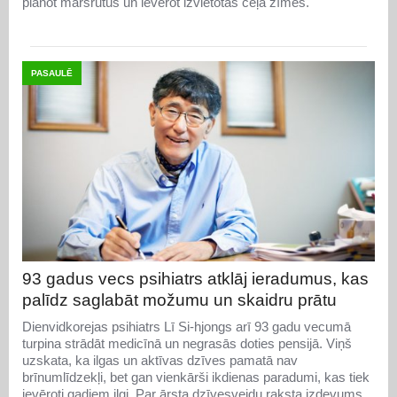
plānot maršrutus un ievērot izvietotās ceļa zīmes.
PASAULĒ
93 gadus vecs psihiatrs atklāj ieradumus, kas
palīdz saglabāt možumu un skaidru prātu
Dienvidkorejas psihiatrs Lī Si-hjongs arī 93 gadu vecumā
turpina strādāt medicīnā un negrasās doties pensijā. Viņš
uzskata, ka ilgas un aktīvas dzīves pamatā nav
brīnumlīdzekļi, bet gan vienkārši ikdienas paradumi, kas tiek
ievēroti gadiem ilgi. Par ārsta dzīvesveidu raksta izdevums