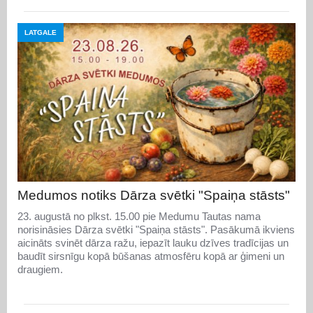
LATGALE
Medumos notiks Dārza svētki "Spaiņa stāsts"
23. augustā no plkst. 15.00 pie Medumu Tautas nama
norisināsies Dārza svētki "Spaiņa stāsts". Pasākumā ikviens
aicināts svinēt dārza ražu, iepazīt lauku dzīves tradīcijas un
baudīt sirsnīgu kopā būšanas atmosfēru kopā ar ģimeni un
draugiem.