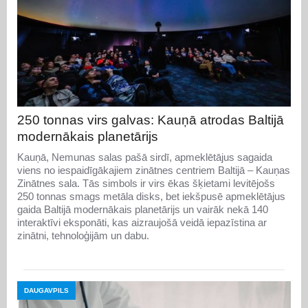
250 tonnas virs galvas: Kauņā atrodas Baltijā
modernākais planetārijs
Kauņā, Nemunas salas pašā sirdī, apmeklētājus sagaida
viens no iespaidīgākajiem zinātnes centriem Baltijā – Kauņas
Zinātnes sala. Tās simbols ir virs ēkas šķietami levitējošs
250 tonnas smags metāla disks, bet iekšpusē apmeklētājus
gaida Baltijā modernākais planetārijs un vairāk nekā 140
interaktīvi eksponāti, kas aizraujošā veidā iepazīstina ar
zinātni, tehnoloģijām un dabu.
DAUGAVPILS