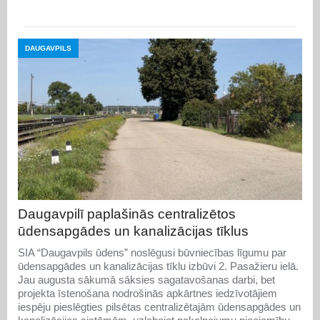
DAUGAVPILS
Daugavpilī paplašinās centralizētos
ūdensapgādes un kanalizācijas tīklus
SIA “Daugavpils ūdens” noslēgusi būvniecības līgumu par
ūdensapgādes un kanalizācijas tīklu izbūvi 2. Pasažieru ielā.
Jau augusta sākumā sāksies sagatavošanas darbi, bet
projekta īstenošana nodrošinās apkārtnes iedzīvotājiem
iespēju pieslēgties pilsētas centralizētajām ūdensapgādes un