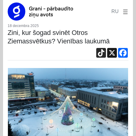
RU
18 decembra 2025
Zini, kur šogad svinēt Otros
Ziemassvētkus? Vienības laukumā
TikTok
X
Fac