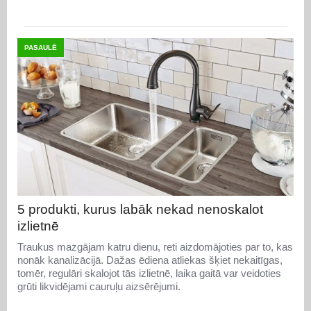
PASAULĒ
5 produkti, kurus labāk nekad nenoskalot
izlietnē
Traukus mazgājam katru dienu, reti aizdomājoties par to, kas
nonāk kanalizācijā. Dažas ēdiena atliekas šķiet nekaitīgas,
tomēr, regulāri skalojot tās izlietnē, laika gaitā var veidoties
grūti likvidējami cauruļu aizsērējumi.