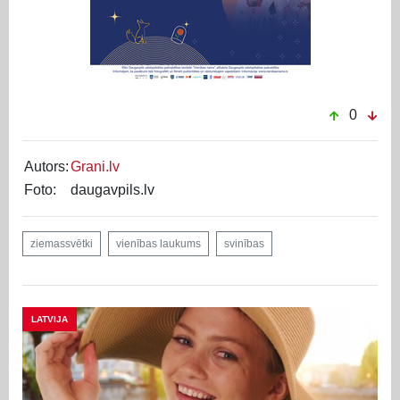
0
Autors:
Grani.lv
Foto:
daugavpils.lv
ziemassvētki
vienības laukums
svinības
LATVIJA