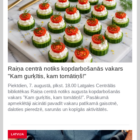
Raiņa centrā notiks kopdarbošanās vakars
"Kam gurķītis, kam tomātiņš!"
Piektdien, 7. augustā, plkst. 18.00 Latgales Centrālās
bibliotēkas Raiņa centrā notiks augusta kopdarbošanās
vakars "Kam gurķītis, kam tomātiņš!". Pasākumā
apmeklētāji aicināti pavadīt vakaru patīkamā gaisotnē,
daloties pieredzē, sarunās un kopīgās aktivitātēs.
LATVIJA