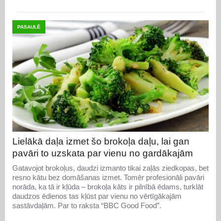
PASAULĒ
Lielākā daļa izmet šo brokoļa daļu, lai gan
pavāri to uzskata par vienu no gardākajām
Gatavojot brokoļus, daudzi izmanto tikai zaļās ziedkopas, bet
resno kātu bez domāšanas izmet. Tomēr profesionāli pavāri
norāda, ka tā ir kļūda – brokoļa kāts ir pilnībā ēdams, turklāt
daudzos ēdienos tas kļūst par vienu no vērtīgākajām
sastāvdaļām. Par to raksta “BBC Good Food”.