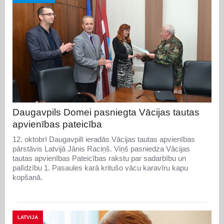
Daugavpils Domei pasniegta Vācijas tautas
apvienības pateicība
12. oktobrī Daugavpilī ieradās Vācijas tautas apvienības
pārstāvis Latvijā Jānis Raciņš. Viņš pasniedza Vācijas
tautas apvienības Pateicības rakstu par sadarbību un
palīdzību 1. Pasaules karā kritušo vācu karavīru kapu
kopšanā.
LATVIJA