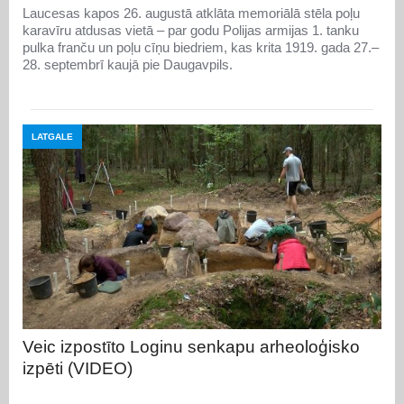
Laucesas kapos 26. augustā atklāta memoriālā stēla poļu
karavīru atdusas vietā – par godu Polijas armijas 1. tanku
pulka franču un poļu cīņu biedriem, kas krita 1919. gada 27.–
28. septembrī kaujā pie Daugavpils.
LATGALE
Veic izpostīto Loginu senkapu arheoloģisko
izpēti (VIDEO)