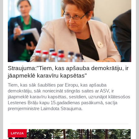
Straujuma:"Tiem, kas apšauba demokrātiju, ir
jāapmeklē karavīru kapsētas"
Tiem, kas sāk šaubīties par Eiropu, kas apšauba
demokrātiju, sāk noniecināt stingrās saites ar ASV, ir
jāapmeklē karavīru kapsētas, sestdien, uzrunājot klātesošos
Lestenes Brāļu kapu 15.gadadienas pasākumā, sacīja
premjerministre Laimdota Straujuma.
LATVIJA