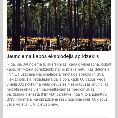
Jaunciema kapos eksplodējis spridzeklis
Rīgā, pie Jaunciema 8. šķērslīnijas, kāda civilpersona, kopjot
kapu, aktivizēja sprādzienbīstamu priekšmetu, kas detonēja,
TVNET uzzināja Nacionālajos Bruņotajos spēkos (NBS).
Tiek ziņots, ka negadījumā gājis bojā kāds 60 gadus vecs
vīrietis.Uz notikuma vietu devusies Nesprāgušas munīcijas
neitralizēšanas vienība.Neatliekamās medicīniskās
palīdzības dienesta (NMPD) pārstāve Inga Vītola aģentūru
BNS informēja, ka sprādziena rezultātā bojā gājis 60 gadus
vecs vīrietis. Citu cietušo nav.