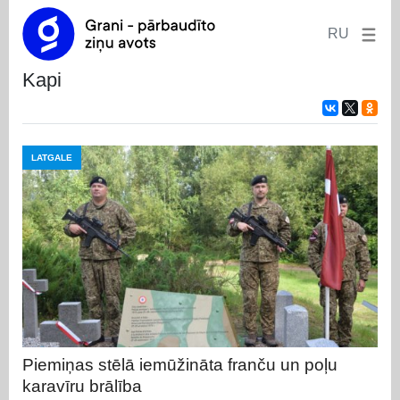
RU
kapi
LATGALE
Piemiņas stēlā iemūžināta franču un poļu
karavīru brālība