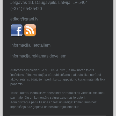
Jelgavas 1B, Daugavpils, Latvija, LV-5404
(+371) 65435420
editor@grani.lv
Informācija lietotājiem
Informācija reklāmas devējiem
Autortiesības pieder SIA MEDIASTRIMS, ja nav norādīts cits
īpašnieks. Pilna vai daļēja pārpublicēšana ir atļauta tikai norādot
aktīvo, reāli strādājošo hiperlinku uz lappusi, no kuras materiāls tika
paņemts.
Tekstu autoru viedoklis var nesakrist ar redakcijas viedokli. Atbildību
par materiālu un komentāru saturu uzņemas to autori.
Administrācija patur tiesības dzēst un rediģēt komentārus bez
iepriekšēja paziņojuma un neskaidrojot iemeslus.