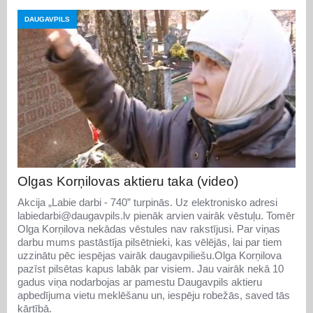
DAUGAVPILS
Olgas Korņilovas aktieru taka (video)
Akcija „Labie darbi - 740” turpinās. Uz elektronisko adresi
labiedarbi@daugavpils.lv pienāk arvien vairāk vēstuļu. Tomēr
Olga Korņilova nekādas vēstules nav rakstījusi. Par viņas
darbu mums pastāstīja pilsētnieki, kas vēlējās, lai par tiem
uzzinātu pēc iespējas vairāk daugavpiliešu.Olga Korņilova
pazīst pilsētas kapus labāk par visiem. Jau vairāk nekā 10
gadus viņa nodarbojas ar pamestu Daugavpils aktieru
apbedījuma vietu meklēšanu un, iespēju robežās, saved tās
kārtībā.