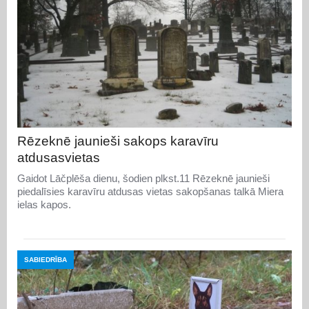
Rēzeknē jaunieši sakops karavīru
atdusasvietas
Gaidot Lāčplēša dienu, šodien plkst.11 Rēzeknē jaunieši
piedalīsies karavīru atdusas vietas sakopšanas talkā Miera
ielas kapos.
SABIEDRĪBA