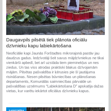
Daugavpils pilsētā tiek plānota oficiālu
dzīvnieku kapu labiekārtošana
Neoficiālie kapi Jaunās Forštadtes mikrorajonā pastāv jau
daudzus gadus. Iedzīvotāji šeit savus mājdzīvniekus ne tikai
vienkārši apbedī, bet arī uzstāda tiem pieminekļus un nes
ziedus. Un tas viss atrodas praktiski blakus dzīvojamām
mājām. Pilsētas pašvaldība ir ķērusies pie šī jautājuma
risināšanas. Nesen pilsētas būvniecības un plānošanas
departaments, Komunālās saimniecības pārvalde un
pašvaldības uzņēmums “Labiekārtošana D” apskatīja dažas
vietas, kur varētu iekārtot oficiālus dzīvnieku kapus.
SABIEDRĪBA