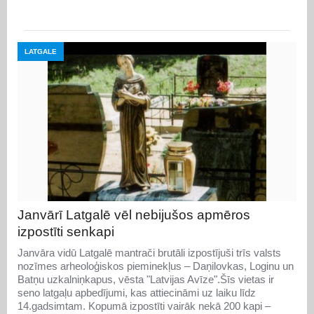
LATGALE
Janvārī Latgalē vēl nebijušos apmēros
izpostīti senkapi
Janvāra vidū Latgalē mantrači brutāli izpostījuši trīs valsts
nozīmes arheoloģiskos pieminekļus – Daņilovkas, Loginu un
Batņu uzkalniņkapus, vēsta "Latvijas Avīze".Šīs vietas ir
seno latgaļu apbedījumi, kas attiecināmi uz laiku līdz
14.gadsimtam. Kopumā izpostīti vairāk nekā 200 kapi –