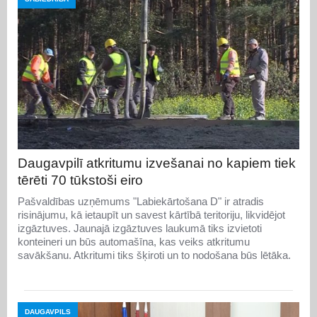
Daugavpilī atkritumu izvešanai no kapiem tiek
tērēti 70 tūkstoši eiro
Pašvaldības uzņēmums "Labiekārtošana D" ir atradis
risinājumu, kā ietaupīt un savest kārtībā teritoriju, likvidējot
izgāztuves. Jaunajā izgāztuves laukumā tiks izvietoti
konteineri un būs automašīna, kas veiks atkritumu
savākšanu. Atkritumi tiks šķiroti un to nodošana būs lētāka.
DAUGAVPILS