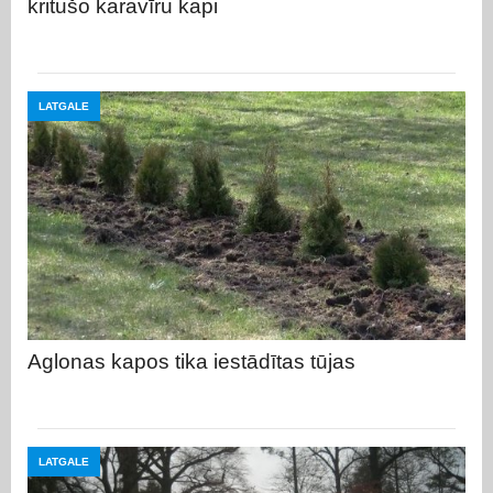
kritušo karavīru kapi
LATGALE
Aglonas kapos tika iestādītas tūjas
LATGALE