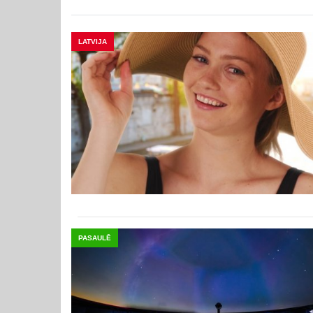
LATVIJA
PASAULĒ