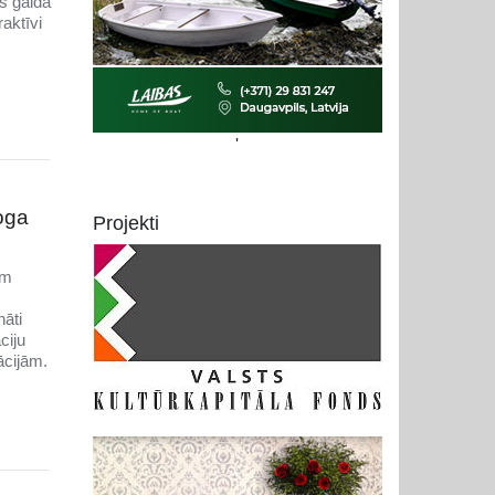
s gaida
aktīvi
'
oga
Projekti
em
nāti
ciju
ācijām.