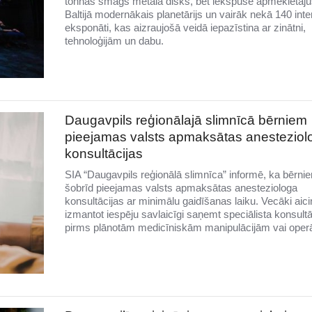
tonnas smags metāla disks, bet iekšpusē apmeklētāju
Baltijā modernākais planetārijs un vairāk nekā 140 inter
eksponāti, kas aizraujošā veidā iepazīstina ar zinātni,
tehnoloģijām un dabu.
Daugavpils reģionālajā slimnīcā bērniem
pieejamas valsts apmaksātas anesteziol
konsultācijas
SIA “Daugavpils reģionālā slimnīca” informē, ka bērni
šobrīd pieejamas valsts apmaksātas anesteziologa
konsultācijas ar minimālu gaidīšanas laiku. Vecāki aici
izmantot iespēju savlaicīgi saņemt speciālista konsultā
pirms plānotām medicīniskām manipulācijām vai oper