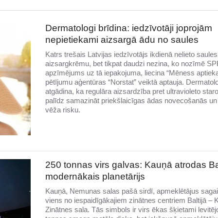
Dermatologi brīdina: iedzīvotāji joprojām
nepietiekami aizsargā ādu no saules
Katrs trešais Latvijas iedzīvotājs ikdienā nelieto saules
aizsargkrēmu, bet tikpat daudzi nezina, ko nozīmē SP
apzīmējums uz tā iepakojuma, liecina “Mēness aptiek
pētījumu aģentūras “Norstat” veiktā aptauja. Dermatolo
atgādina, ka regulāra aizsardzība pret ultravioleto sta
palīdz samazināt priekšlaicīgas ādas novecošanās un
vēža risku.
250 tonnas virs galvas: Kauņā atrodas Bal
modernākais planetārijs
Kauņā, Nemunas salas pašā sirdī, apmeklētājus saga
viens no iespaidīgākajiem zinātnes centriem Baltijā –
Zinātnes sala. Tās simbols ir virs ēkas šķietami levitē