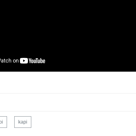
pi
kapi