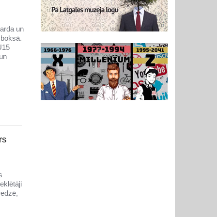
narda un
 boksā.
U15
 un
rs
s
klētāji
redzē,