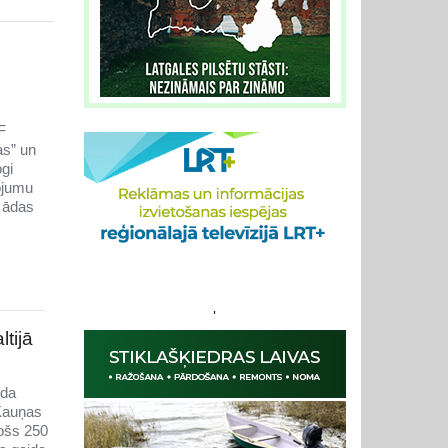
F
as” un
gi
rojumu
 ādas
'
tijā
ida
 Kauņas
jošs 250