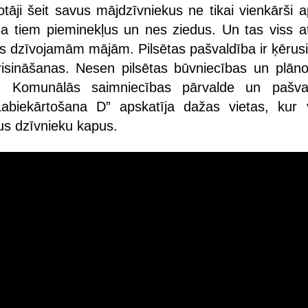
tāji šeit savus mājdzīvniekus ne tikai vienkārši a
da tiem pieminekļus un nes ziedus. Un tas viss a
us dzīvojamām mājām. Pilsētas pašvaldība ir ķērusi
risināšanas. Nesen pilsētas būvniecības un plān
, Komunālās saimniecības pārvalde un pašva
biekārtošana D” apskatīja dažas vietas, kur 
ālus dzīvnieku kapus.