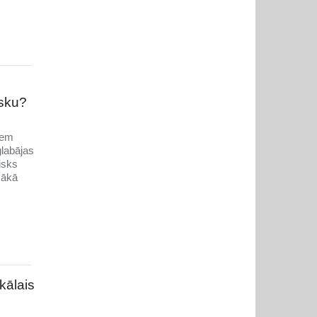
isku?
ņem
glabājas
isks
šākā
kālais