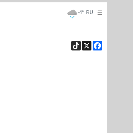
-4°
RU
TikTok
X
Facebook