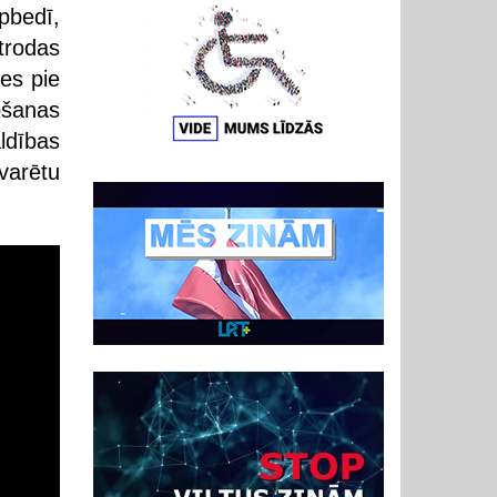
pbedī,
trodas
es pie
ošanas
ldības
varētu