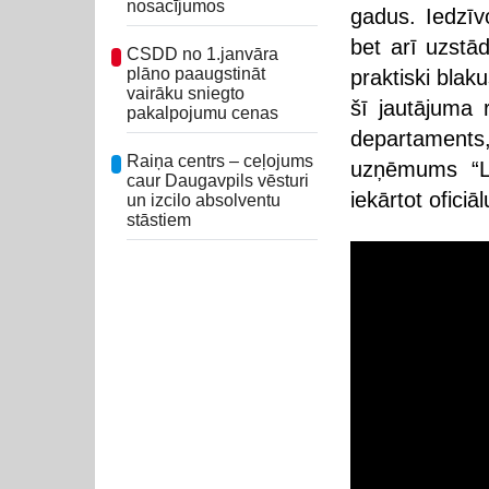
nosacījumos
gadus. Iedzīvo
bet arī uzstā
CSDD no 1.janvāra
plāno paaugstināt
praktiski blak
vairāku sniegto
šī jautājuma 
pakalpojumu cenas
departaments
Raiņa centrs – ceļojums
uzņēmums “La
caur Daugavpils vēsturi
iekārtot ofici
un izcilo absolventu
stāstiem