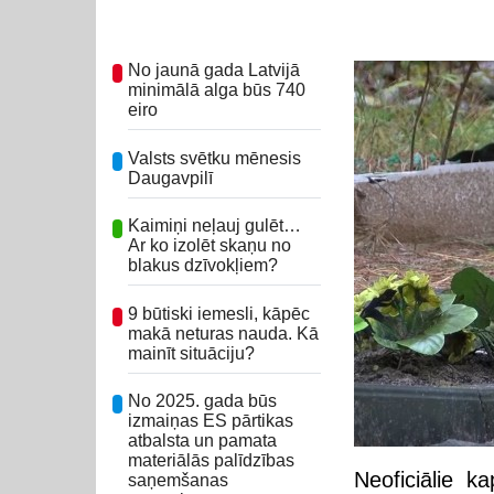
No jaunā gada Latvijā
minimālā alga būs 740
eiro
Valsts svētku mēnesis
Daugavpilī
Kaimiņi neļauj gulēt…
Ar ko izolēt skaņu no
blakus dzīvokļiem?
9 būtiski iemesli, kāpēc
makā neturas nauda. Kā
mainīt situāciju?
No 2025. gada būs
izmaiņas ES pārtikas
atbalsta un pamata
materiālās palīdzības
Neoficiālie k
saņemšanas