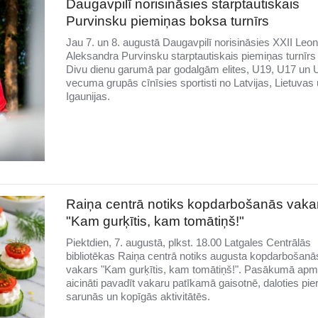
Daugavpilī norisināsies starptautiskais
Purvinsku piemiņas boksa turnīrs
Jau 7. un 8. augustā Daugavpilī norisināsies XXII Leo
Aleksandra Purvinsku starptautiskais piemiņas turnīrs
Divu dienu garumā par godalgām elites, U19, U17 un 
vecuma grupās cīnīsies sportisti no Latvijas, Lietuvas
Igaunijas.
Raiņa centrā notiks kopdarbošanās vaka
"Kam gurķītis, kam tomātiņš!"
Piektdien, 7. augustā, plkst. 18.00 Latgales Centrālās
bibliotēkas Raiņa centrā notiks augusta kopdarbošanā
vakars "Kam gurķītis, kam tomātiņš!". Pasākumā apme
aicināti pavadīt vakaru patīkamā gaisotnē, daloties pie
sarunās un kopīgās aktivitātēs.