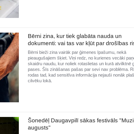
Bērni zina, kur tiek glabāta nauda un
dokumenti: vai tas var kļūt par drošības r
Bērni bieži zina vairāk par ģimenes īpašumu, nekā
pieaugušajiem šķiet. Viņi redz, no kurienes vecāki pa
skaidru naudu, kur noliek rotaslietas un kurā atvilktnē 
pases. Šīs zināšanas pašas par sevi nav problēma. R
rodas tad, kad sensitīva informācija nejauši nonāk pla
cilvēku lokā.
Šonedēļ Daugavpilī sākas festivāls "Muzi
augusts"