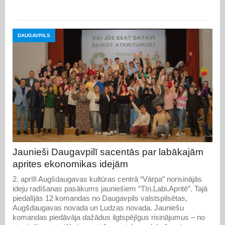
DAUGAVPILS
Jaunieši Daugavpilī sacentās par labākajām
aprites ekonomikas idejām
2. aprīlī Augšdaugavas kultūras centrā “Vārpa” norisinājās
ideju radīšanas pasākums jauniešiem “Tīri.Labi.Apritē”. Tajā
piedalījās 12 komandas no Daugavpils valstspilsētas,
Augšdaugavas novada un Ludzas novada. Jauniešu
komandas piedāvāja dažādus ilgtspējīgus risinājumus – no