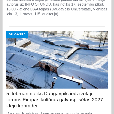
autorus uz INFO STUNDU, kas notiks 17. septembrī plkst.
16.00 klātienē LIAA telpās (Daugavpils Universitāte, Vienības
iela 13, 1. stāvs, 115. auditorija).
DAUGAVPILS
5. februārī notiks Daugavpils iedzīvotāju
forums Eiropas kultūras galvaspilsētas 2027
ideju kopradei
Daugavpils pilsētas dome aicina ikvienu interesentu