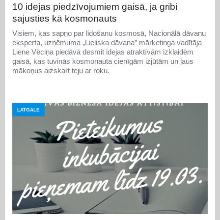
10 idejas piedzīvojumiem gaisā, ja gribi
sajusties kā kosmonauts
Visiem, kas sapņo par lidošanu kosmosā, Nacionālā dāvanu
eksperta, uzņēmuma „Lieliska dāvana” mārketinga vadītāja
Liene Vēciņa piedāvā desmit idejas atraktīvām izklaidēm
gaisā, kas tuvinās kosmonauta cienīgām izjūtām un ļaus
mākoņus aizskart teju ar roku.
LATGALE