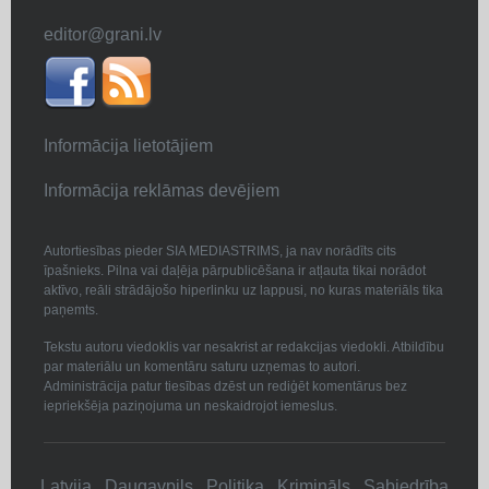
editor@grani.lv
Informācija lietotājiem
Informācija reklāmas devējiem
Autortiesības pieder SIA MEDIASTRIMS, ja nav norādīts cits
īpašnieks. Pilna vai daļēja pārpublicēšana ir atļauta tikai norādot
aktīvo, reāli strādājošo hiperlinku uz lappusi, no kuras materiāls tika
paņemts.
Tekstu autoru viedoklis var nesakrist ar redakcijas viedokli. Atbildību
par materiālu un komentāru saturu uzņemas to autori.
Administrācija patur tiesības dzēst un rediģēt komentārus bez
iepriekšēja paziņojuma un neskaidrojot iemeslus.
Latvija
Daugavpils
Politika
Krimināls
Sabiedrība