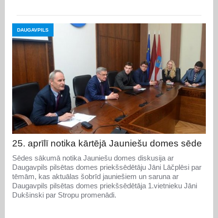
DAUGAVPILS
25. aprīlī notika kārtējā Jauniešu domes sēde
Sēdes sākumā notika Jauniešu domes diskusija ar
Daugavpils pilsētas domes priekšsēdētāju Jāni Lāčplēsi par
tēmām, kas aktuālas šobrīd jauniešiem un saruna ar
Daugavpils pilsētas domes priekšsēdētāja 1.vietnieku Jāni
Dukšinski par Stropu promenādi.