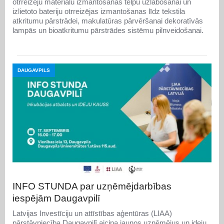
otrreizēju materiālu izmantošanas telpu uzlabošanai un
izlietoto bateriju otrreizējas izmantošanas līdz tekstila
atkritumu pārstrādei, makulatūras pārvēršanai dekoratīvās
lampās un bioatkritumu pārstrādes sistēmu pilnveidošanai.
DAUGAVPILS
INFO STUNDA par uzņēmējdarbības
iespējām Daugavpilī
Latvijas Investīciju un attīstības aģentūras (LIAA)
pārstāvniecība Daugavpilī aicina jaunos uzņēmējus un ideju