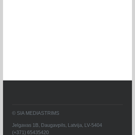
© SIA MEDIASTRIMS
Jelgavas 1B, Daugavpils, Latvija, LV-5404
(+371) 65435420