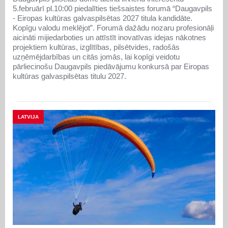
5.februārī pl.10:00 piedalīties tiešsaistes forumā “Daugavpils
- Eiropas kultūras galvaspilsētas 2027 titula kandidāte.
Kopīgu valodu meklējot”. Forumā dažādu nozaru profesionāļi
aicināti mijiedarboties un attīstīt inovatīvas idejas nākotnes
projektiem kultūras, izglītības, pilsētvides, radošās
uzņēmējdarbības un citās jomās, lai kopīgi veidotu
pārliecinošu Daugavpils piedāvājumu konkursā par Eiropas
kultūras galvaspilsētas titulu 2027.
LATVIJA