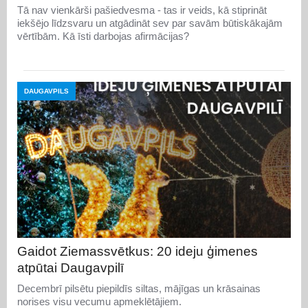
Tā nav vienkārši pašiedvesma - tas ir veids, kā stiprināt
iekšējo līdzsvaru un atgādināt sev par savām būtiskākajām
vērtībām. Kā īsti darbojas afirmācijas?
DAUGAVPILS
Gaidot Ziemassvētkus: 20 ideju ģimenes
atpūtai Daugavpilī
Decembrī pilsētu piepildīs siltas, mājīgas un krāsainas
norises visu vecumu apmeklētājiem.