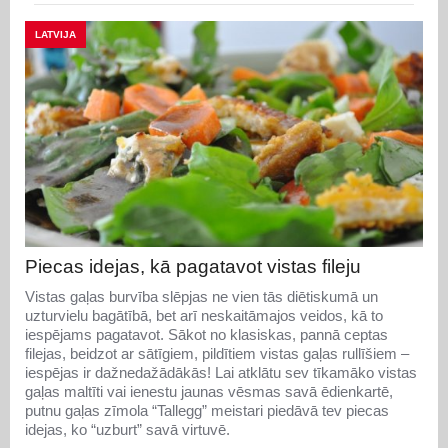
LATVIJA
Piecas idejas, kā pagatavot vistas fileju
Vistas gaļas burvība slēpjas ne vien tās diētiskumā un
uzturvielu bagātībā, bet arī neskaitāmajos veidos, kā to
iespējams pagatavot. Sākot no klasiskas, pannā ceptas
filejas, beidzot ar sātīgiem, pildītiem vistas gaļas rullīšiem –
iespējas ir dažnedažādākās! Lai atklātu sev tīkamāko vistas
gaļas maltīti vai ienestu jaunas vēsmas savā ēdienkartē,
putnu gaļas zīmola “Tallegg” meistari piedāvā tev piecas
idejas, ko “uzburt” savā virtuvē.