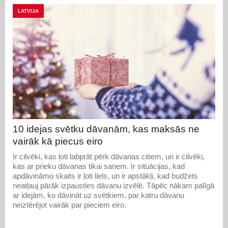
LATVIJA
10 idejas svētku dāvanām, kas maksās ne
vairāk kā piecus eiro
Ir cilvēki, kas ļoti labprāt pērk dāvanas citiem, un ir cilvēki,
kas ar prieku dāvanas tikai saņem. Ir situācijas, kad
apdāvināmo skaits ir ļoti liels, un ir apstākļi, kad budžets
neatļauj pārāk izpausties dāvanu izvēlē. Tāpēc nākam palīgā
ar idejām, ko dāvināt uz svētkiem, par katru dāvanu
neiztērējot vairāk par pieciem eiro.