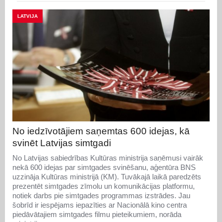
LATVIJA
No iedzīvotājiem saņemtas 600 idejas, kā
svinēt Latvijas simtgadi
No Latvijas sabiedrības Kultūras ministrija saņēmusi vairāk
nekā 600 idejas par simtgades svinēšanu, aģentūra BNS
uzzināja Kultūras ministrijā (KM). Tuvākajā laikā paredzēts
prezentēt simtgades zīmolu un komunikācijas platformu,
notiek darbs pie simtgades programmas izstrādes. Jau
šobrīd ir iespējams iepazīties ar Nacionālā kino centra
piedāvātajiem simtgades filmu pieteikumiem, norāda