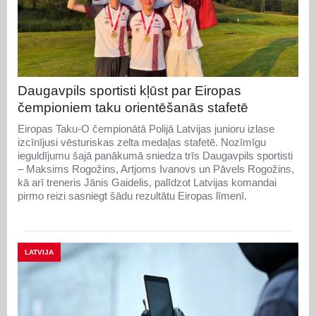
Daugavpils sportisti kļūst par Eiropas
čempioniem taku orientēšanās stafetē
Eiropas Taku-O čempionātā Polijā Latvijas junioru izlase
izcīnījusi vēsturiskas zelta medaļas stafetē. Nozīmīgu
ieguldījumu šajā panākumā sniedza trīs Daugavpils sportisti
– Maksims Rogožins, Artjoms Ivanovs un Pāvels Rogožins,
kā arī treneris Jānis Gaidelis, palīdzot Latvijas komandai
pirmo reizi sasniegt šādu rezultātu Eiropas līmenī.
LATVIJA