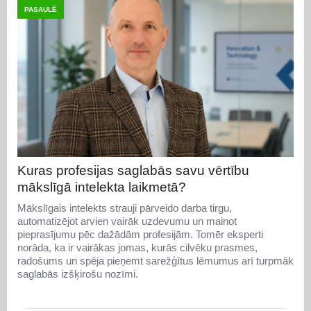
PASAULĒ
Kuras profesijas saglabās savu vērtību
mākslīgā intelekta laikmetā?
Mākslīgais intelekts strauji pārveido darba tirgu,
automatizējot arvien vairāk uzdevumu un mainot
pieprasījumu pēc dažādām profesijām. Tomēr eksperti
norāda, ka ir vairākas jomas, kurās cilvēku prasmes,
radošums un spēja pieņemt sarežģītus lēmumus arī turpmāk
saglabās izšķirošu nozīmi.