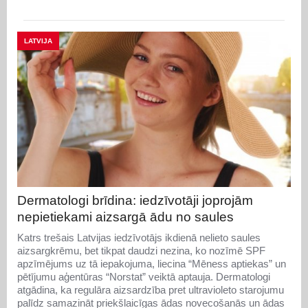
LATVIJA
Dermatologi brīdina: iedzīvotāji joprojām
nepietiekami aizsargā ādu no saules
Katrs trešais Latvijas iedzīvotājs ikdienā nelieto saules
aizsargkrēmu, bet tikpat daudzi nezina, ko nozīmē SPF
apzīmējums uz tā iepakojuma, liecina “Mēness aptiekas” un
pētījumu aģentūras “Norstat” veiktā aptauja. Dermatologi
atgādina, ka regulāra aizsardzība pret ultravioleto starojumu
palīdz samazināt priekšlaicīgas ādas novecošanās un ādas