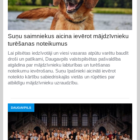
Suņu saimniekus aicina ievērot mājdzīvnieku
turēšanas noteikumus
Lai pilsētas iedzīvotāji un viesi vasaras atpūtu varētu baudīt
droši un patīkami, Daugavpils valstspilsētas pašvaldība
atgādina par mājdzīvnieku labturības un turēšanas
noteikumu ievērošanu. Suņu īpašnieki aicināti ievērot
noteikto kārtību sabiedriskajās vietās un rūpēties par
atbildīgu mājdzīvnieku uzraudzību.
DAUGAVPILS