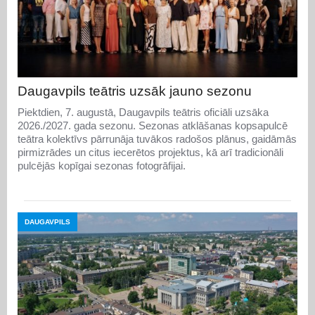
Daugavpils teātris uzsāk jauno sezonu
Piektdien, 7. augustā, Daugavpils teātris oficiāli uzsāka
2026./2027. gada sezonu. Sezonas atklāšanas kopsapulcē
teātra kolektīvs pārrunāja tuvākos radošos plānus, gaidāmās
pirmizrādes un citus iecerētos projektus, kā arī tradicionāli
pulcējās kopīgai sezonas fotogrāfijai.
DAUGAVPILS