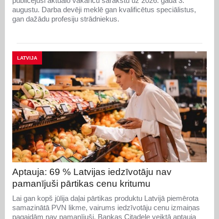
publicējusi aktuālo vakanču sarakstu uz 2026. gada 3.
augustu. Darba devēji meklē gan kvalificētus speciālistus,
gan dažādu profesiju strādniekus.
LATVIJA
Aptauja: 69 % Latvijas iedzīvotāju nav
pamanījuši pārtikas cenu kritumu
Lai gan kopš jūlija daļai pārtikas produktu Latvijā piemērota
samazinātā PVN likme, vairums iedzīvotāju cenu izmaiņas
pagaidām nav pamanījuši. Bankas Citadele veiktā aptauja