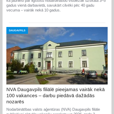
ka jaunieši par ilgstošu nodarbinātību visbiežāk uzskata 3–5
gadus vienā darbavietā, savukārt cilvēki pēc 40 gadu
vecuma – vairāk nekā 10 gadus.
DAUGAVPILS
NVA Daugavpils filiālē pieejamas vairāk nekā
100 vakances – darbu piedāvā dažādās
nozarēs
Nodarbinātības valsts aģentūras (NVA) Daugavpils filiāle