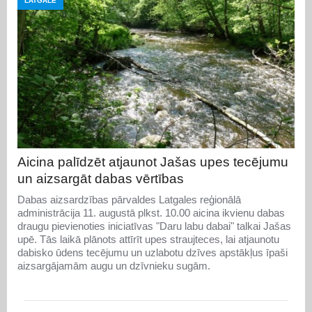
LATGALE
Aicina palīdzēt atjaunot Jašas upes tecējumu
un aizsargāt dabas vērtības
Dabas aizsardzības pārvaldes Latgales reģionālā
administrācija 11. augustā plkst. 10.00 aicina ikvienu dabas
draugu pievienoties iniciatīvas "Daru labu dabai" talkai Jašas
upē. Tās laikā plānots attīrīt upes straujteces, lai atjaunotu
dabisko ūdens tecējumu un uzlabotu dzīves apstākļus īpaši
aizsargājamām augu un dzīvnieku sugām.