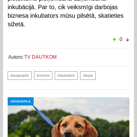
inkubācijā. Par to, cik veiksmīgi darbojas
biznesa inkubators mūsu pilsētā, skatieties
sižetā.
0
Autors:
TV DAUTKOM
daugavpils
bizness
inkubators
idejas
DAUGAVPILS