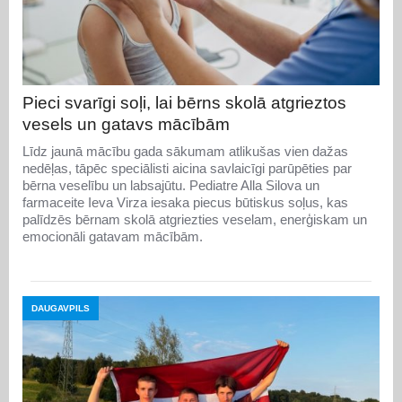
Pieci svarīgi soļi, lai bērns skolā atgrieztos
vesels un gatavs mācībām
Līdz jaunā mācību gada sākumam atlikušas vien dažas
nedēļas, tāpēc speciālisti aicina savlaicīgi parūpēties par
bērna veselību un labsajūtu. Pediatre Alla Silova un
farmaceite Ieva Virza iesaka piecus būtiskus soļus, kas
palīdzēs bērnam skolā atgriezties veselam, enerģiskam un
emocionāli gatavam mācībām.
DAUGAVPILS