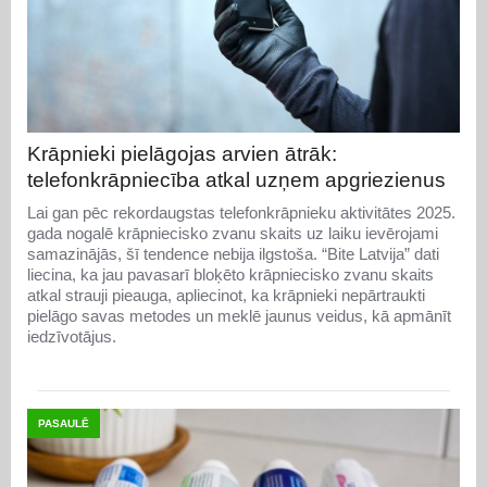
Krāpnieki pielāgojas arvien ātrāk:
telefonkrāpniecība atkal uzņem apgriezienus
Lai gan pēc rekordaugstas telefonkrāpnieku aktivitātes 2025.
gada nogalē krāpniecisko zvanu skaits uz laiku ievērojami
samazinājās, šī tendence nebija ilgstoša. “Bite Latvija” dati
liecina, ka jau pavasarī bloķēto krāpniecisko zvanu skaits
atkal strauji pieauga, apliecinot, ka krāpnieki nepārtraukti
pielāgo savas metodes un meklē jaunus veidus, kā apmānīt
iedzīvotājus.
PASAULĒ