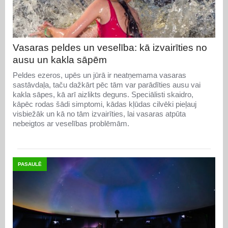
Vasaras peldes un veselība: kā izvairīties no
ausu un kakla sāpēm
Peldes ezeros, upēs un jūrā ir neatņemama vasaras
sastāvdaļa, taču dažkārt pēc tām var parādīties ausu vai
kakla sāpes, kā arī aizlikts deguns. Speciālisti skaidro,
kāpēc rodas šādi simptomi, kādas kļūdas cilvēki pieļauj
visbiežāk un kā no tām izvairīties, lai vasaras atpūta
nebeigtos ar veselības problēmām.
PASAULĒ