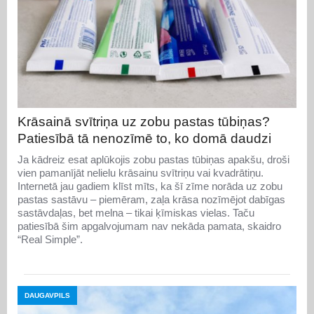
Krāsainā svītriņa uz zobu pastas tūbiņas?
Patiesībā tā nenozīmē to, ko domā daudzi
Ja kādreiz esat aplūkojis zobu pastas tūbiņas apakšu, droši
vien pamanījāt nelielu krāsainu svītriņu vai kvadrātiņu.
Internetā jau gadiem klīst mīts, ka šī zīme norāda uz zobu
pastas sastāvu – piemēram, zaļa krāsa nozīmējot dabīgas
sastāvdaļas, bet melna – tikai ķīmiskas vielas. Taču
patiesībā šim apgalvojumam nav nekāda pamata, skaidro
“Real Simple”.
DAUGAVPILS