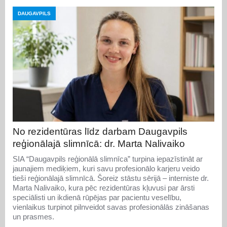
DAUGAVPILS
No rezidentūras līdz darbam Daugavpils
reģionālajā slimnīcā: dr. Marta Nalivaiko
SIA “Daugavpils reģionālā slimnīca” turpina iepazīstināt ar
jaunajiem mediķiem, kuri savu profesionālo karjeru veido
tieši reģionālajā slimnīcā. Šoreiz stāstu sērijā – interniste dr.
Marta Nalivaiko, kura pēc rezidentūras kļuvusi par ārsti
speciālisti un ikdienā rūpējas par pacientu veselību,
vienlaikus turpinot pilnveidot savas profesionālās zināšanas
un prasmes.