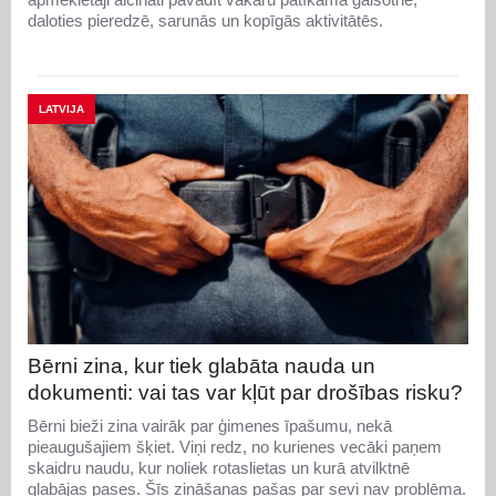
daloties pieredzē, sarunās un kopīgās aktivitātēs.
LATVIJA
Bērni zina, kur tiek glabāta nauda un
dokumenti: vai tas var kļūt par drošības risku?
Bērni bieži zina vairāk par ģimenes īpašumu, nekā
pieaugušajiem šķiet. Viņi redz, no kurienes vecāki paņem
skaidru naudu, kur noliek rotaslietas un kurā atvilktnē
glabājas pases. Šīs zināšanas pašas par sevi nav problēma.