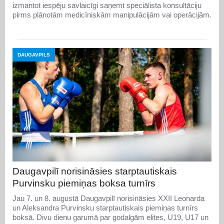
izmantot iespēju savlaicīgi saņemt speciālista konsultāciju
pirms plānotām medicīniskām manipulācijām vai operācijām.
DAUGAVPILS
Daugavpilī norisināsies starptautiskais
Purvinsku piemiņas boksa turnīrs
Jau 7. un 8. augustā Daugavpilī norisināsies XXII Leonarda
un Aleksandra Purvinsku starptautiskais piemiņas turnīrs
boksā. Divu dienu garumā par godalgām elites, U19, U17 un