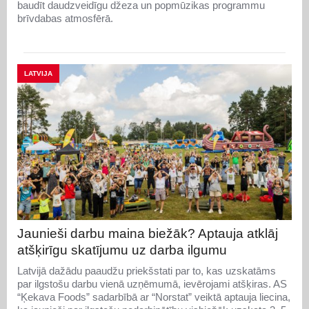
baudīt daudzveidīgu džeza un popmūzikas programmu
brīvdabas atmosfērā.
LATVIJA
Jaunieši darbu maina biežāk? Aptauja atklāj
atšķirīgu skatījumu uz darba ilgumu
Latvijā dažādu paaudžu priekšstati par to, kas uzskatāms
par ilgstošu darbu vienā uzņēmumā, ievērojami atšķiras. AS
“Ķekava Foods” sadarbībā ar “Norstat” veiktā aptauja liecina,