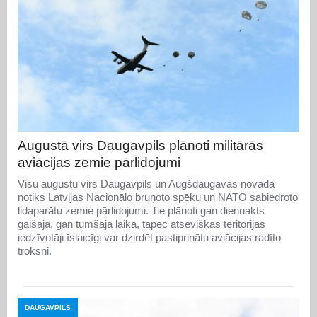
Augustā virs Daugavpils plānoti militārās
aviācijas zemie pārlidojumi
Visu augustu virs Daugavpils un Augšdaugavas novada
notiks Latvijas Nacionālo bruņoto spēku un NATO sabiedroto
lidaparātu zemie pārlidojumi. Tie plānoti gan diennakts
gaišajā, gan tumšajā laikā, tāpēc atsevišķās teritorijās
iedzīvotāji īslaicīgi var dzirdēt pastiprinātu aviācijas radīto
troksni.
DAUGAVPILS