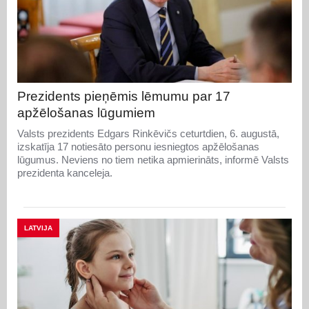
Prezidents pieņēmis lēmumu par 17
apžēlošanas lūgumiem
Valsts prezidents Edgars Rinkēvičs ceturtdien, 6. augustā,
izskatīja 17 notiesāto personu iesniegtos apžēlošanas
lūgumus. Neviens no tiem netika apmierināts, informē Valsts
prezidenta kanceleja.
LATVIJA