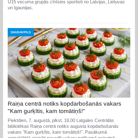
U15 vecuma grupās cīnīsies sportisti no Latvijas, Lietuvas
un Igaunijas.
DAUGAVPILS
Raiņa centrā notiks kopdarbošanās vakars
"Kam gurķītis, kam tomātiņš!"
Piektdien, 7. augustā, plkst. 18.00 Latgales Centrālās
bibliotēkas Raiņa centrā notiks augusta kopdarbošanās
vakars "Kam gurķītis, kam tomātiņš!". Pasākumā
apmeklētāji aicināti pavadīt vakaru patīkamā gaisotnē,