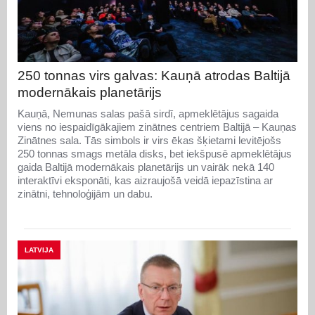
250 tonnas virs galvas: Kauņā atrodas Baltijā
modernākais planetārijs
Kauņā, Nemunas salas pašā sirdī, apmeklētājus sagaida
viens no iespaidīgākajiem zinātnes centriem Baltijā – Kauņas
Zinātnes sala. Tās simbols ir virs ēkas šķietami levitējošs
250 tonnas smags metāla disks, bet iekšpusē apmeklētājus
gaida Baltijā modernākais planetārijs un vairāk nekā 140
interaktīvi eksponāti, kas aizraujošā veidā iepazīstina ar
zinātni, tehnoloģijām un dabu.
LATVIJA