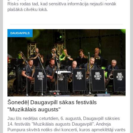
Risks rodas tad, kad sensitīva informācija nejauši nonāk
plašākā cilvēku lokā.
DAUGAVPILS
Šonedēļ Daugavpilī sākas festivāls
"Muzikālais augusts"
Jau šīs nedēļas ceturtdien, 6. augustā, Daugavpilī sāksies
14. festivāls "Muzikālais augusts Daugavpilī". Andreja
Pumpura skvērā notiks divi koncerti, kuros apmeklētāji varēs