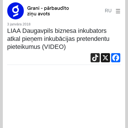
RU
3 janvāra 2018
LIAA Daugavpils biznesa inkubators
atkal pieņem inkubācijas pretendentu
pieteikumus (VIDEO)
TikTok
X
Fac