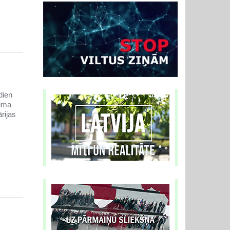
dien
gima
rijas