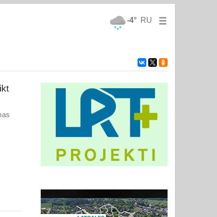
-4°
RU
ikt
mas