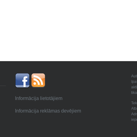
Aut
īpa
akt
tik
Informācija lietotājiem
Tek
Atb
Informācija reklāmas devējiem
Adm
iep