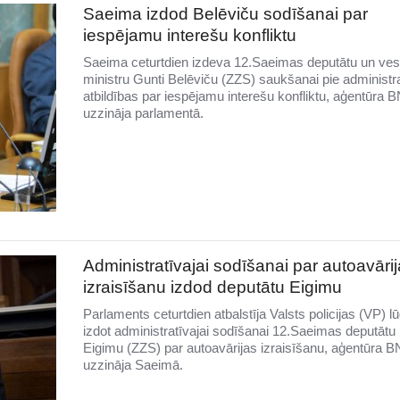
Saeima izdod Belēviču sodīšanai par
iespējamu interešu konfliktu
Saeima ceturtdien izdeva 12.Saeimas deputātu un ves
ministru Gunti Belēviču (ZZS) saukšanai pie administr
atbildības par iespējamu interešu konfliktu, aģentūra 
uzzināja parlamentā.
Administratīvajai sodīšanai par autoavāri
izraisīšanu izdod deputātu Eigimu
Parlaments ceturtdien atbalstīja Valsts policijas (VP) 
izdot administratīvajai sodīšanai 12.Saeimas deputātu
Eigimu (ZZS) par autoavārijas izraisīšanu, aģentūra 
uzzināja Saeimā.