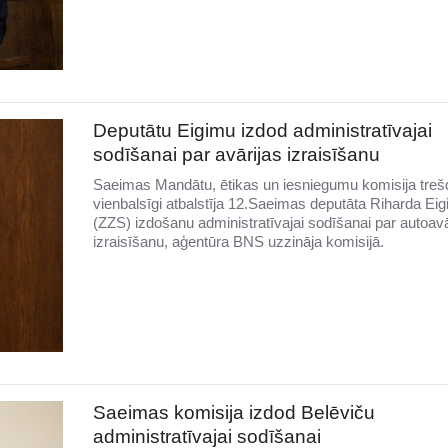
Deputātu Eigimu izdod administratīvajai
sodīšanai par avārijas izraisīšanu
Saeimas Mandātu, ētikas un iesniegumu komisija treš
vienbalsīgi atbalstīja 12.Saeimas deputāta Riharda Ei
(ZZS) izdošanu administratīvajai sodīšanai par autoavā
izraisīšanu, aģentūra BNS uzzināja komisijā.
Saeimas komisija izdod Belēviču
administratīvajai sodīšanai