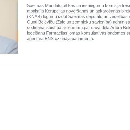
Saeimas Mandātu, ētikas un iesniegumu komisija treš
atbalstīja Korupcijas novēršanas un apkarošanas biroj
(KNAB) lūgumu izdot Saeimas deputātu un veselības m
Gunti Belēviču (Zaļo un zemnieku savienība) administr
sodīšanai saistībā ar lēmumu par sava dēla Artūra Bel
iecelšanu Farmācijas jomas konsultatīvās padomes s
aģentūra BNS uzzināja parlamentā.