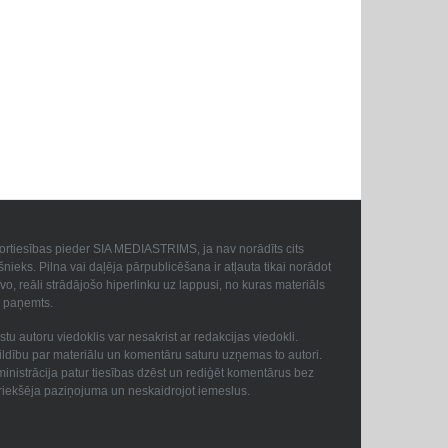
ortiesības pieder SIA MEDIASTRIMS, ja nav norādīts cits
šnieks. Pilna vai daļēja pārpublicēšana ir atļauta tikai norādot
īvo, reāli strādājošo hiperlinku uz lappusi, no kuras materiāls
a paņemts.
stu autoru viedoklis var nesakrist ar redakcijas viedokli.
ildību par materiālu un komentāru saturu uzņemas to autori.
inistrācija patur tiesības dzēst un rediģēt komentārus bez
riekšēja paziņojuma un neskaidrojot iemeslus.