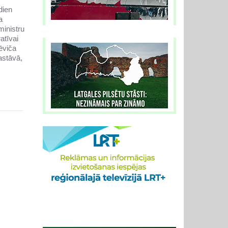
dien
a
inistru
atīvai
ēviča
astāvā,