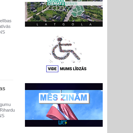
elības
atīvās
BNS
jas
lūgumu
 Rihardu
BNS