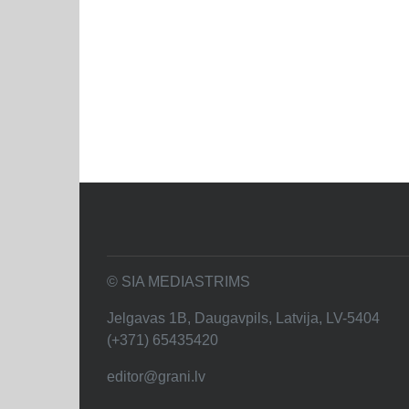
© SIA MEDIASTRIMS
Jelgavas 1B, Daugavpils, Latvija, LV-5404
(+371) 65435420
editor@grani.lv