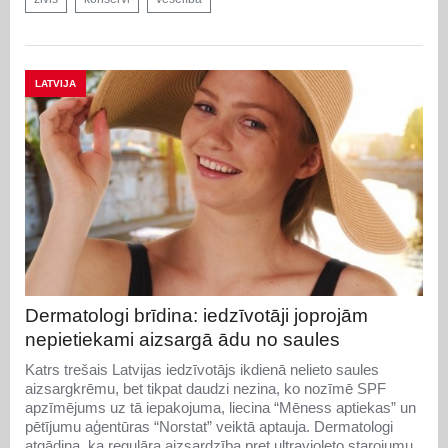
LATVIJA
Dermatologi brīdina: iedzīvotāji joprojām
nepietiekami aizsargā ādu no saules
Katrs trešais Latvijas iedzīvotājs ikdienā nelieto saules
aizsargkrēmu, bet tikpat daudzi nezina, ko nozīmē SPF
apzīmējums uz tā iepakojuma, liecina “Mēness aptiekas” un
pētījumu aģentūras “Norstat” veiktā aptauja. Dermatologi
atgādina, ka regulāra aizsardzība pret ultravioleto starojumu