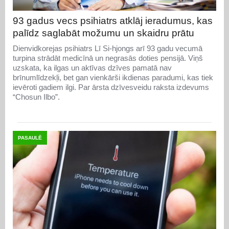
93 gadus vecs psihiatrs atklāj ieradumus, kas
palīdz saglabāt možumu un skaidru prātu
Dienvidkorejas psihiatrs Lī Si-hjongs arī 93 gadu vecumā
turpina strādāt medicīnā un negrasās doties pensijā. Viņš
uzskata, ka ilgas un aktīvas dzīves pamatā nav
brīnumlīdzekļi, bet gan vienkārši ikdienas paradumi, kas tiek
ievēroti gadiem ilgi. Par ārsta dzīvesveidu raksta izdevums
“Chosun Ilbo”.
PASAULĒ