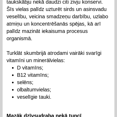
taukskābju nekā daudzi citi zivju konservi.
Šīs vielas palīdz uzturēt sirds un asinsvadu
veselību, veicina smadzeņu darbību, uzlabo
atmiņu un koncentrēšanās spējas, kā arī
palīdz mazināt iekaisuma procesus
organismā.
Turklāt skumbrijā atrodami vairāki svarīgi
vitamīni un minerālvielas:
D vitamīns;
B12 vitamīns;
selēns;
olbaltumvielas;
veselīgie tauki.
Mazāk dzīvsudraba nekā tuncī