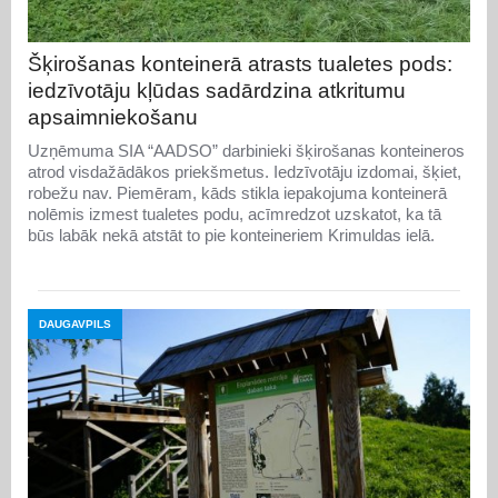
Šķirošanas konteinerā atrasts tualetes pods:
iedzīvotāju kļūdas sadārdzina atkritumu
apsaimniekošanu
Uzņēmuma SIA “AADSO” darbinieki šķirošanas konteineros
atrod visdažādākos priekšmetus. Iedzīvotāju izdomai, šķiet,
robežu nav. Piemēram, kāds stikla iepakojuma konteinerā
nolēmis izmest tualetes podu, acīmredzot uzskatot, ka tā
būs labāk nekā atstāt to pie konteineriem Krimuldas ielā.
DAUGAVPILS