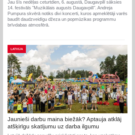
Jau šīs nedēļas ceturtdien, 6. augustā, Daugavpilī sāksies
14. festivāls "Muzikālais augusts Daugavpilī". Andreja
Pumpura skvērā notiks divi koncerti, kuros apmeklētāji varēs
baudīt daudzveidīgu džeza un popmūzikas programmu
brīvdabas atmosfērā.
LATVIJA
Jaunieši darbu maina biežāk? Aptauja atklāj
atšķirīgu skatījumu uz darba ilgumu