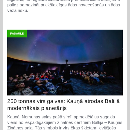
palīdz samazināt priekšlaicīgas ādas novecošanās un ādas
vēža risku.
PASAULĒ
250 tonnas virs galvas: Kauņā atrodas Baltijā
modernākais planetārijs
Kauņā, Nemunas salas pašā sirdī, apmeklētājus sagaida
viens no iespaidīgākajiem zinātnes centriem Baltijā – Kauņas
Zinātnes sala. Tās simbols ir virs ēkas šķietami levitējošs