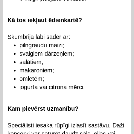
Kā tos iekļaut ēdienkartē?
Skumbrija labi sader ar:
pilngraudu maizi;
svaigiem dārzeņiem;
salātiem;
makaroniem;
omletēm;
jogurta vai citrona mērci.
Kam pievērst uzmanību?
Speciālisti iesaka rūpīgi izlasīt sastāvu. Daži
konservi var saturēt daudz sāls, eļļas vai