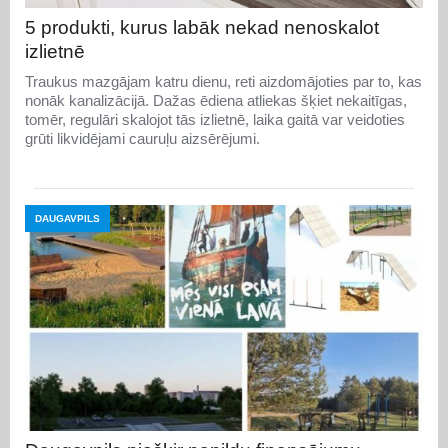
5 produkti, kurus labāk nekad nenoskalot
izlietnē
Traukus mazgājam katru dienu, reti aizdomājoties par to, kas
nonāk kanalizācijā. Dažas ēdiena atliekas šķiet nekaitīgas,
tomēr, regulāri skalojot tās izlietnē, laika gaitā var veidoties
grūti likvidējami cauruļu aizsērējumi.
DAUGAVPILS