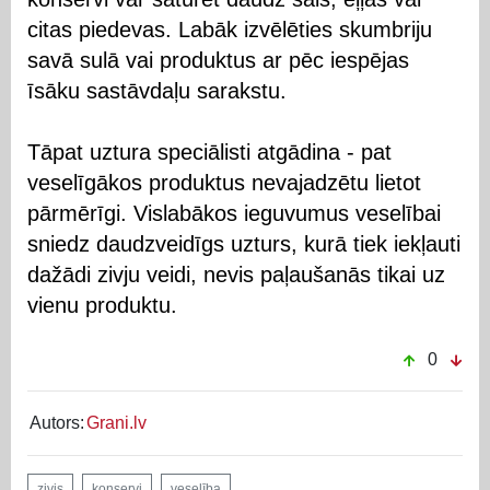
citas piedevas. Labāk izvēlēties skumbriju
savā sulā vai produktus ar pēc iespējas
īsāku sastāvdaļu sarakstu.
Tāpat uztura speciālisti atgādina - pat
veselīgākos produktus nevajadzētu lietot
pārmērīgi. Vislabākos ieguvumus veselībai
sniedz daudzveidīgs uzturs, kurā tiek iekļauti
dažādi zivju veidi, nevis paļaušanās tikai uz
vienu produktu.
0
Autors:
Grani.lv
zivis
konservi
veselība