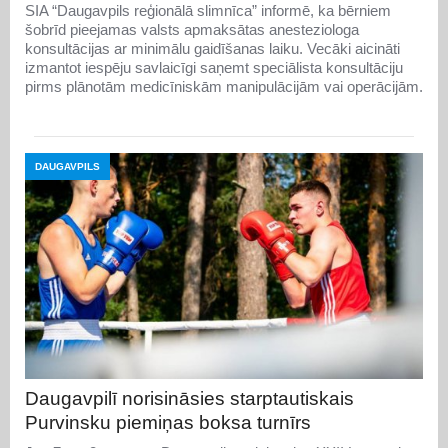
SIA “Daugavpils reģionālā slimnīca” informē, ka bērniem
šobrīd pieejamas valsts apmaksātas anesteziologa
konsultācijas ar minimālu gaidīšanas laiku. Vecāki aicināti
izmantot iespēju savlaicīgi saņemt speciālista konsultāciju
pirms plānotām medicīniskām manipulācijām vai operācijām.
DAUGAVPILS
Daugavpilī norisināsies starptautiskais
Purvinsku piemiņas boksa turnīrs