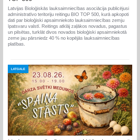
Latvijas Bioloģiskās lauksaimniecības asociācija publicējusi
administratīvo teritoriju reitingu BIO TOP 500, kurā apkopoti
dati par bioloģiski apsaimniekoto lauksaimniecības zemju
īpatsvaru valstī. Reitings atklāj zaļākos novadus, pagastus
un pilsētas, turklāt divos novados bioloģiski apsaimniekotā
zeme jau pārsniedz 40 % no kopējās lauksaimniecības
platības.
LATGALE