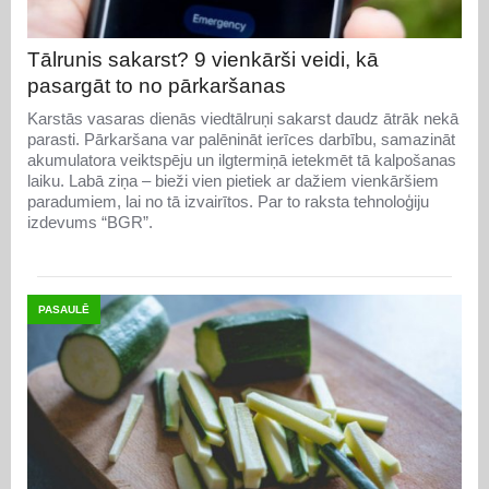
Tālrunis sakarst? 9 vienkārši veidi, kā
pasargāt to no pārkaršanas
Karstās vasaras dienās viedtālruņi sakarst daudz ātrāk nekā
parasti. Pārkaršana var palēnināt ierīces darbību, samazināt
akumulatora veiktspēju un ilgtermiņā ietekmēt tā kalpošanas
laiku. Labā ziņa – bieži vien pietiek ar dažiem vienkāršiem
paradumiem, lai no tā izvairītos. Par to raksta tehnoloģiju
izdevums “BGR”.
PASAULĒ