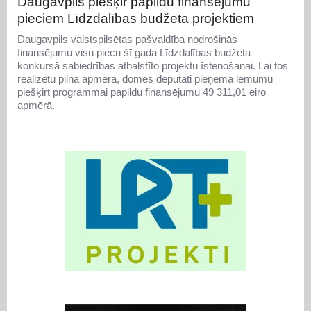
Daugavpils piešķir papildu finansējumu
pieciem Līdzdalības budžeta projektiem
Daugavpils valstspilsētas pašvaldība nodrošinās
finansējumu visu piecu šī gada Līdzdalības budžeta
konkursā sabiedrības atbalstīto projektu īstenošanai. Lai tos
realizētu pilnā apmērā, domes deputāti pieņēma lēmumu
piešķirt programmai papildu finansējumu 49 311,01 eiro
apmērā.