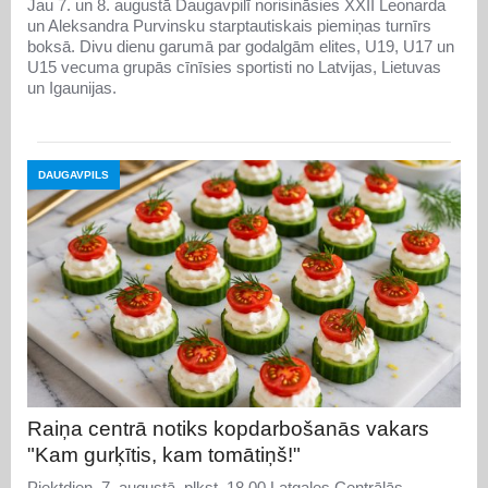
Jau 7. un 8. augustā Daugavpilī norisināsies XXII Leonarda
un Aleksandra Purvinsku starptautiskais piemiņas turnīrs
boksā. Divu dienu garumā par godalgām elites, U19, U17 un
U15 vecuma grupās cīnīsies sportisti no Latvijas, Lietuvas
un Igaunijas.
DAUGAVPILS
Raiņa centrā notiks kopdarbošanās vakars
"Kam gurķītis, kam tomātiņš!"
Piektdien, 7. augustā, plkst. 18.00 Latgales Centrālās