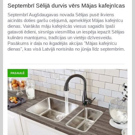
Septembrī Sēlijā durvis vērs Mājas kafejnīcas
Septembrī Augšdaugavas novada Sēlijas pusē ikviens
aicināts doties garšu ceļojumā, apmeklējot Mājas kafejnīcu
dienas. Vairākās māju kafejnīcās viesus sagaidīs īpaši
gatavoti ēdieni, sirsnīga viesmīlība un iespēja iepazīt Sēlijas
kulināro mantojumu, tradīcijas un vietējo dzīvesveidu.
Pasākums ir daļa no ikgadējās akcijas "Mājas kafejnīcu
dienas", kas visā Latvijā norisinās no jūnija līdz septembrim.
PASAULĒ