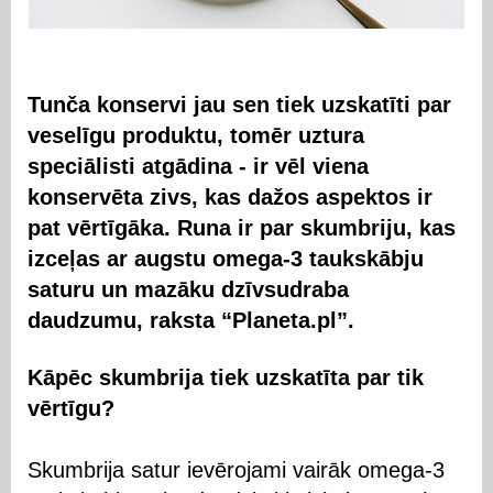
Tunča konservi jau sen tiek uzskatīti par
veselīgu produktu, tomēr uztura
speciālisti atgādina - ir vēl viena
konservēta zivs, kas dažos aspektos ir
pat vērtīgāka. Runa ir par skumbriju, kas
izceļas ar augstu omega-3 taukskābju
saturu un mazāku dzīvsudraba
daudzumu, raksta “Planeta.pl”.
Kāpēc skumbrija tiek uzskatīta par tik
vērtīgu?
Skumbrija satur ievērojami vairāk omega-3