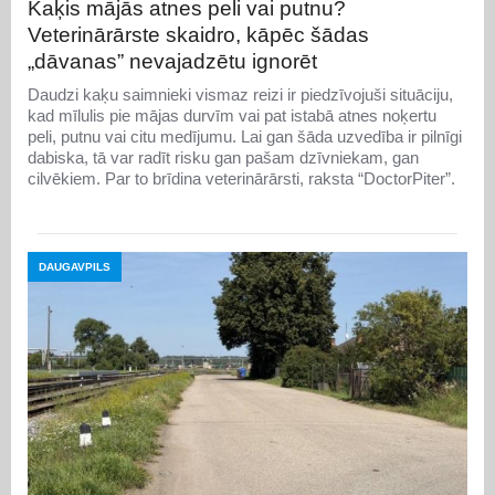
Kaķis mājās atnes peli vai putnu?
Veterinārārste skaidro, kāpēc šādas
„dāvanas” nevajadzētu ignorēt
Daudzi kaķu saimnieki vismaz reizi ir piedzīvojuši situāciju,
kad mīlulis pie mājas durvīm vai pat istabā atnes noķertu
peli, putnu vai citu medījumu. Lai gan šāda uzvedība ir pilnīgi
dabiska, tā var radīt risku gan pašam dzīvniekam, gan
cilvēkiem. Par to brīdina veterinārārsti, raksta “DoctorPiter”.
DAUGAVPILS