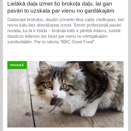
Lielākā daļa izmet šo brokoļa daļu, lai gan
pavāri to uzskata par vienu no gardākajām
Gatavojot brokoļus, daudzi izmanto tikai zaļās ziedkopas, bet
resno kātu bez domāšanas izmet. Tomēr profesionāli pavāri
norāda, ka tā ir kļūda – brokoļa kāts ir pilnībā ēdams, turklāt
daudzos ēdienos tas kļūst par vienu no vērtīgākajām
sastāvdaļām. Par to raksta “BBC Good Food”.
PASAULĒ