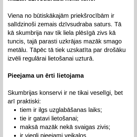
Viena no būtiskākajām priekšrocībām ir
salīdzinoši zemais dzīvsudraba saturs. Tā
kā skumbrija nav tik liela plēsīgā zivs kā
tuncis, tajā parasti uzkrājas mazāk smago
metālu. Tāpēc tā tiek uzskatīta par drošāku
izvēli regulārai lietošanai uzturā.
Pieejama un ērti lietojama
Skumbrijas konservi ir ne tikai veselīgi, bet
arī praktiski:
tiem ir ilgs uzglabāšanas laiks;
tie ir gatavi lietošanai;
maksā mazāk nekā svaigas zivis;
ir viegli pieejami veikalos.