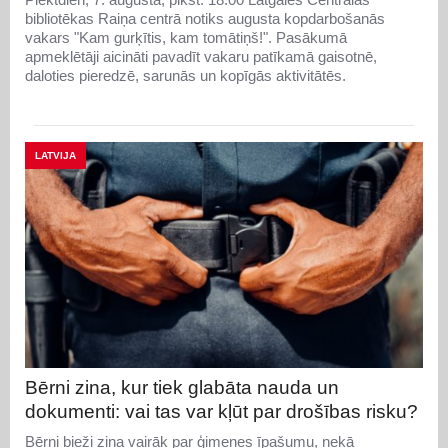
bibliotēkas Raiņa centrā notiks augusta kopdarbošanās
vakars "Kam gurķītis, kam tomātiņš!". Pasākumā
apmeklētāji aicināti pavadīt vakaru patīkamā gaisotnē,
daloties pieredzē, sarunās un kopīgās aktivitātēs.
LATVIJA
Bērni zina, kur tiek glabāta nauda un
dokumenti: vai tas var kļūt par drošības risku?
Bērni bieži zina vairāk par ģimenes īpašumu, nekā