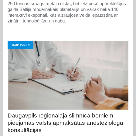
250 tonnas smags metāla disks, bet iekšpusē apmeklētājus
gaida Baltijā modernākais planetārijs un vairāk nekā 140
interaktīvi eksponāti, kas aizraujošā veidā iepazīstina ar
zinātni, tehnoloģijām un dabu.
DAUGAVPILS
Daugavpils reģionālajā slimnīcā bērniem
pieejamas valsts apmaksātas anesteziologa
konsultācijas