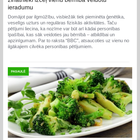
ieradumu
Domājot par ilgmūžību, visbiežāk tiek pieminēta ģenētika,
veselīgs uzturs un regulāras fiziskās aktivitātes. Taču
pētījumi liecina, ka nozīme var būt arī kādai personības
īpašībai, kas sāk veidoties jau bērnībā – atbildībai un
apzinīgumam. Par to raksta “BBC”, atsaucoties uz vienu no
ilgākajiem cilvēka personības pētījumiem.
PASAULĒ