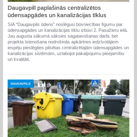
Daugavpilī paplašinās centralizētos
ūdensapgādes un kanalizācijas tīklus
SIA “Daugavpils ūdens” noslēgusi būvniecības līgumu par
ūdensapgādes un kanalizācijas tīklu izbūvi 2. Pasažieru ielā.
Jau augusta sākumā sāksies sagatavošanas darbi, bet
projekta īstenošana nodrošinās apkārtnes iedzīvotājiem
iespēju pieslēgties pilsētas centralizētajām ūdensapgādes un
kanalizācijas sistēmām, uzlabojot pakalpojumu pieejamību
un kvalitāti.
DAUGAVPILS