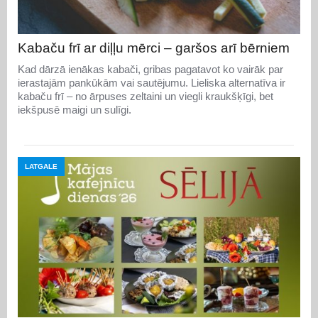
Kabaču frī ar diļļu mērci – garšos arī bērniem
Kad dārzā ienākas kabači, gribas pagatavot ko vairāk par
ierastajām pankūkām vai sautējumu. Lieliska alternatīva ir
kabaču frī – no ārpuses zeltaini un viegli kraukšķīgi, bet
iekšpusē maigi un sulīgi.
LATGALE