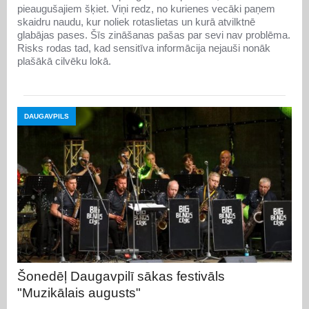
pieaugušajiem šķiet. Viņi redz, no kurienes vecāki paņem
skaidru naudu, kur noliek rotaslietas un kurā atvilktnē
glabājas pases. Šīs zināšanas pašas par sevi nav problēma.
Risks rodas tad, kad sensitīva informācija nejauši nonāk
plašākā cilvēku lokā.
DAUGAVPILS
Šonedēļ Daugavpilī sākas festivāls
"Muzikālais augusts"