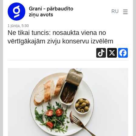
RU
1 jūnija, 5:30
Ne tikai tuncis: nosaukta viena no
vērtīgākajām zivju konservu izvēlēm
TikTok
X
Fac