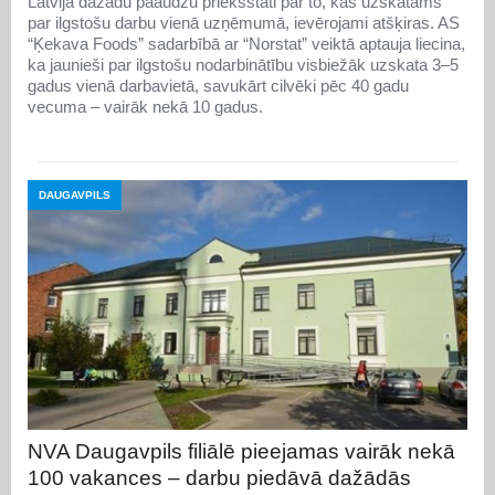
Latvijā dažādu paaudžu priekšstati par to, kas uzskatāms
par ilgstošu darbu vienā uzņēmumā, ievērojami atšķiras. AS
“Ķekava Foods” sadarbībā ar “Norstat” veiktā aptauja liecina,
ka jaunieši par ilgstošu nodarbinātību visbiežāk uzskata 3–5
gadus vienā darbavietā, savukārt cilvēki pēc 40 gadu
vecuma – vairāk nekā 10 gadus.
DAUGAVPILS
NVA Daugavpils filiālē pieejamas vairāk nekā
100 vakances – darbu piedāvā dažādās