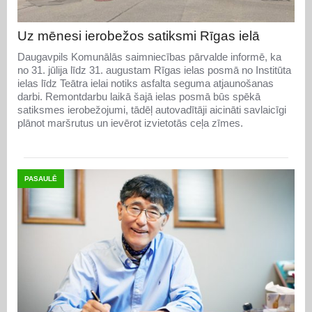
Uz mēnesi ierobežos satiksmi Rīgas ielā
Daugavpils Komunālās saimniecības pārvalde informē, ka
no 31. jūlija līdz 31. augustam Rīgas ielas posmā no Institūta
ielas līdz Teātra ielai notiks asfalta seguma atjaunošanas
darbi. Remontdarbu laikā šajā ielas posmā būs spēkā
satiksmes ierobežojumi, tādēļ autovadītāji aicināti savlaicīgi
plānot maršrutus un ievērot izvietotās ceļa zīmes.
PASAULĒ