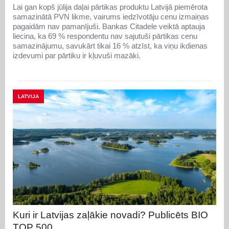
Lai gan kopš jūlija daļai pārtikas produktu Latvijā piemērota
samazinātā PVN likme, vairums iedzīvotāju cenu izmaiņas
pagaidām nav pamanījuši. Bankas Citadele veiktā aptauja
liecina, ka 69 % respondentu nav sajutuši pārtikas cenu
samazinājumu, savukārt tikai 16 % atzīst, ka viņu ikdienas
izdevumi par pārtiku ir kļuvuši mazāki.
LATVIJA
Kuri ir Latvijas zaļākie novadi? Publicēts BIO
TOP 500