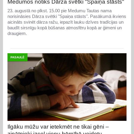
Medumos notiks Dārza svētki "Spaiņa stāsts"
23. augustā no plkst. 15.00 pie Medumu Tautas nama
norisināsies Dārza svētki "Spaiņa stāsts". Pasākumā ikviens
aicināts svinēt dārza ražu, iepazīt lauku dzīves tradīcijas un
baudīt sirsnīgu kopā būšanas atmosfēru kopā ar ģimeni un
draugiem.
PASAULĒ
Ilgāku mūžu var ietekmēt ne tikai gēni –
zinātnieki izceļ vienu bērnībā veidotu