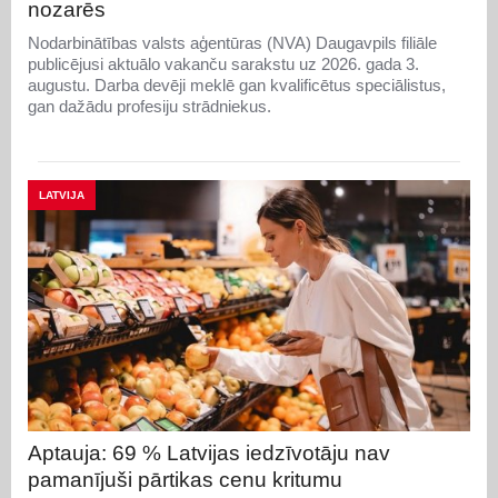
nozarēs
Nodarbinātības valsts aģentūras (NVA) Daugavpils filiāle
publicējusi aktuālo vakanču sarakstu uz 2026. gada 3.
augustu. Darba devēji meklē gan kvalificētus speciālistus,
gan dažādu profesiju strādniekus.
LATVIJA
Aptauja: 69 % Latvijas iedzīvotāju nav
pamanījuši pārtikas cenu kritumu