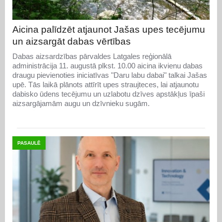
Aicina palīdzēt atjaunot Jašas upes tecējumu
un aizsargāt dabas vērtības
Dabas aizsardzības pārvaldes Latgales reģionālā
administrācija 11. augustā plkst. 10.00 aicina ikvienu dabas
draugu pievienoties iniciatīvas "Daru labu dabai" talkai Jašas
upē. Tās laikā plānots attīrīt upes straujteces, lai atjaunotu
dabisko ūdens tecējumu un uzlabotu dzīves apstākļus īpaši
aizsargājamām augu un dzīvnieku sugām.
PASAULĒ