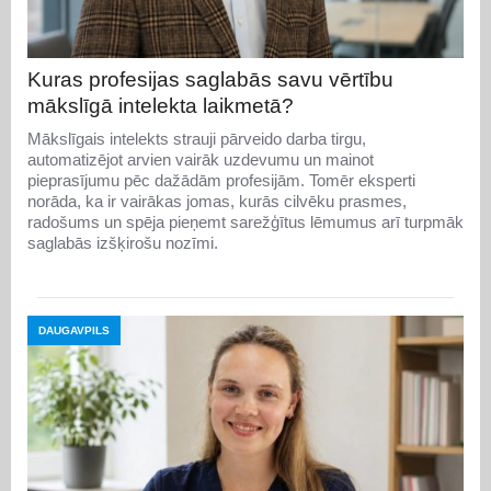
Kuras profesijas saglabās savu vērtību
mākslīgā intelekta laikmetā?
Mākslīgais intelekts strauji pārveido darba tirgu,
automatizējot arvien vairāk uzdevumu un mainot
pieprasījumu pēc dažādām profesijām. Tomēr eksperti
norāda, ka ir vairākas jomas, kurās cilvēku prasmes,
radošums un spēja pieņemt sarežģītus lēmumus arī turpmāk
saglabās izšķirošu nozīmi.
DAUGAVPILS