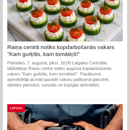
Raiņa centrā notiks kopdarbošanās vakars
"Kam gurķītis, kam tomātiņš!"
Piektdien, 7. augustā, plkst. 18.00 Latgales Centrālās
bibliotēkas Raiņa centrā notiks augusta kopdarbošanās
vakars "Kam gurķītis, kam tomātiņš!". Pasākumā
apmeklētāji aicināti pavadīt vakaru patīkamā gaisotnē,
daloties pieredzē, sarunās un kopīgās aktivitātēs.
LATVIJA