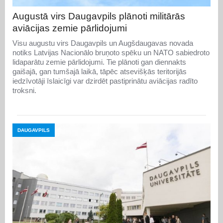
Augustā virs Daugavpils plānoti militārās
aviācijas zemie pārlidojumi
Visu augustu virs Daugavpils un Augšdaugavas novada
notiks Latvijas Nacionālo bruņoto spēku un NATO sabiedroto
lidaparātu zemie pārlidojumi. Tie plānoti gan diennakts
gaišajā, gan tumšajā laikā, tāpēc atsevišķās teritorijās
iedzīvotāji īslaicīgi var dzirdēt pastiprinātu aviācijas radīto
troksni.
DAUGAVPILS