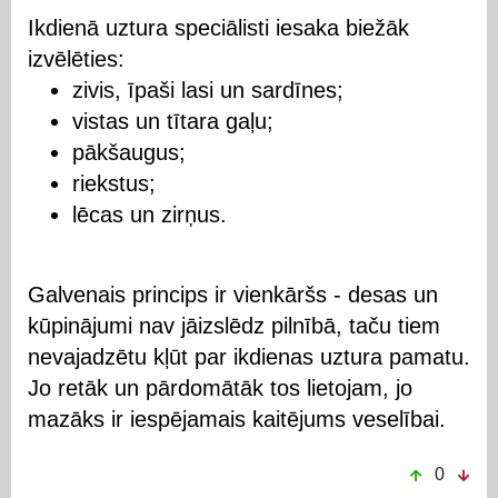
Ikdienā uztura speciālisti iesaka biežāk
izvēlēties:
zivis, īpaši lasi un sardīnes;
vistas un tītara gaļu;
pākšaugus;
riekstus;
lēcas un zirņus.
Galvenais princips ir vienkāršs - desas un
kūpinājumi nav jāizslēdz pilnībā, taču tiem
nevajadzētu kļūt par ikdienas uztura pamatu.
Jo retāk un pārdomātāk tos lietojam, jo
mazāks ir iespējamais kaitējums veselībai.
0