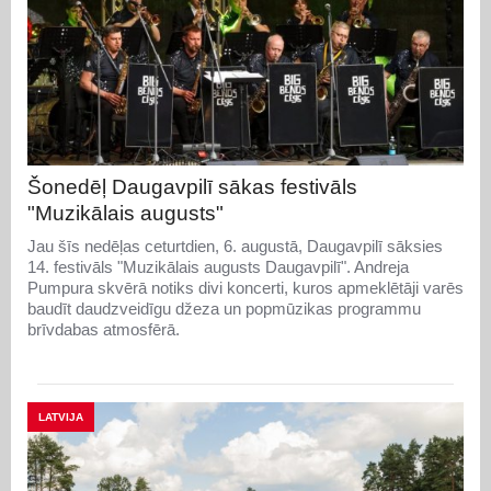
Šonedēļ Daugavpilī sākas festivāls
"Muzikālais augusts"
Jau šīs nedēļas ceturtdien, 6. augustā, Daugavpilī sāksies
14. festivāls "Muzikālais augusts Daugavpilī". Andreja
Pumpura skvērā notiks divi koncerti, kuros apmeklētāji varēs
baudīt daudzveidīgu džeza un popmūzikas programmu
brīvdabas atmosfērā.
LATVIJA