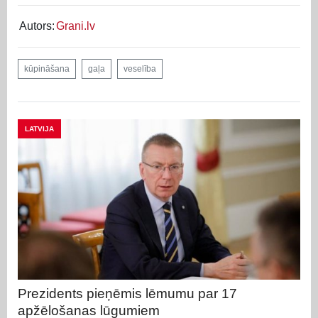
Autors:
Grani.lv
kūpināšana
gaļa
veselība
LATVIJA
Prezidents pieņēmis lēmumu par 17
apžēlošanas lūgumiem