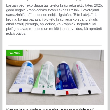
Lai gan pēc rekordaugstas telefonkrāpnieku aktivitātes 2025.
gada nogalē krāpniecisko zvanu skaits uz laiku ievērojami
samazinājās, šī tendence nebija ilgstoša. “Bite Latvija” dati
liecina, ka jau pavasarī bloķēto krāpniecisko zvanu skaits
atkal strauji pieauga, apliecinot, ka krāpnieki nepārtraukti
pielāgo savas metodes un meklē jaunus veidus, kā apmānīt
iedzīvotājus.
PASAULĒ