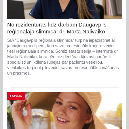
No rezidentūras līdz darbam Daugavpils
reģionālajā slimnīcā: dr. Marta Nalivaiko
SIA “Daugavpils reģionālā slimnīca” turpina iepazīstināt ar
jaunajiem mediķiem, kuri savu profesionālo karjeru veido
tieši reģionālajā slimnīcā. Šoreiz stāstu sērijā – interniste dr.
Marta Nalivaiko, kura pēc rezidentūras kļuvusi par ārsti
speciālisti un ikdienā rūpējas par pacientu veselību,
vienlaikus turpinot pilnveidot savas profesionālās zināšanas
un prasmes.
LATVIJA