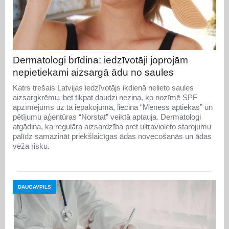
Dermatologi brīdina: iedzīvotāji joprojām
nepietiekami aizsargā ādu no saules
Katrs trešais Latvijas iedzīvotājs ikdienā nelieto saules
aizsargkrēmu, bet tikpat daudzi nezina, ko nozīmē SPF
apzīmējums uz tā iepakojuma, liecina “Mēness aptiekas” un
pētījumu aģentūras “Norstat” veiktā aptauja. Dermatologi
atgādina, ka regulāra aizsardzība pret ultravioleto starojumu
palīdz samazināt priekšlaicīgas ādas novecošanās un ādas
vēža risku.
DAUGAVPILS