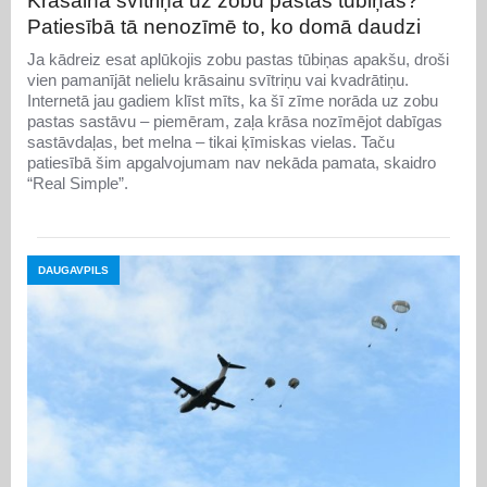
Krāsainā svītriņa uz zobu pastas tūbiņas?
Patiesībā tā nenozīmē to, ko domā daudzi
Ja kādreiz esat aplūkojis zobu pastas tūbiņas apakšu, droši
vien pamanījāt nelielu krāsainu svītriņu vai kvadrātiņu.
Internetā jau gadiem klīst mīts, ka šī zīme norāda uz zobu
pastas sastāvu – piemēram, zaļa krāsa nozīmējot dabīgas
sastāvdaļas, bet melna – tikai ķīmiskas vielas. Taču
patiesībā šim apgalvojumam nav nekāda pamata, skaidro
“Real Simple”.
DAUGAVPILS