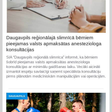
Daugavpils reģionālajā slimnīcā bērniem
pieejamas valsts apmaksātas anesteziologa
konsultācijas
SIA “Daugavpils reģionālā slimnīca” informē, ka bērniem
šobrīd pieejamas valsts apmaksātas anesteziologa
konsultācijas ar minimālu gaidīšanas laiku. Vecāki aicināti
izmantot iespēju savlaicīgi saņemt speciālista konsultāciju
pirms plānotām medicīniskām manipulācijām vai operācijām.
DAUGAVPILS