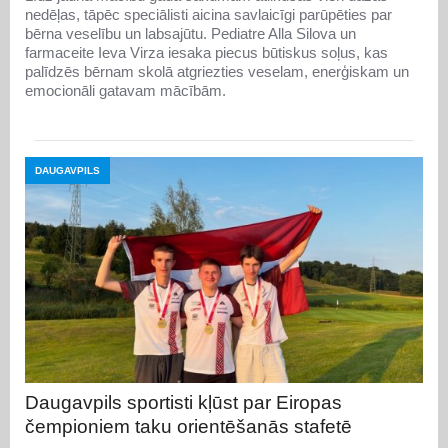
nedēļas, tāpēc speciālisti aicina savlaicīgi parūpēties par
bērna veselību un labsajūtu. Pediatre Alla Silova un
farmaceite Ieva Virza iesaka piecus būtiskus soļus, kas
palīdzēs bērnam skolā atgriezties veselam, enerģiskam un
emocionāli gatavam mācībām.
DAUGAVPILS
Daugavpils sportisti kļūst par Eiropas
čempioniem taku orientēšanās stafetē