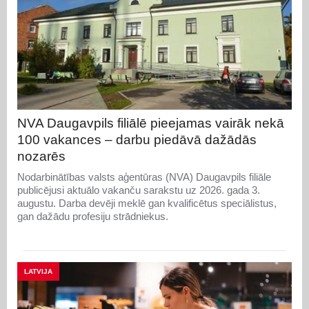
NVA Daugavpils filiālē pieejamas vairāk nekā
100 vakances – darbu piedāvā dažādās
nozarēs
Nodarbinātības valsts aģentūras (NVA) Daugavpils filiāle
publicējusi aktuālo vakanču sarakstu uz 2026. gada 3.
augustu. Darba devēji meklē gan kvalificētus speciālistus,
gan dažādu profesiju strādniekus.
LATVIJA