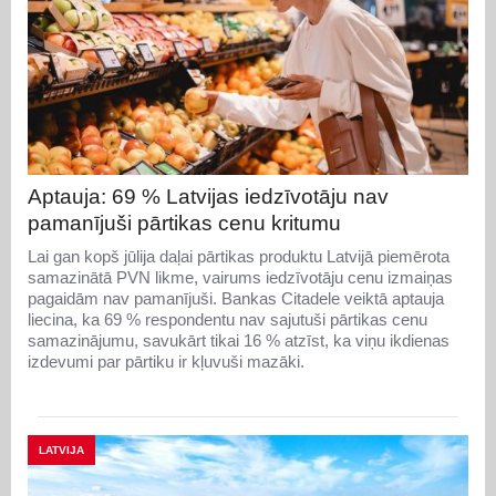
Aptauja: 69 % Latvijas iedzīvotāju nav
pamanījuši pārtikas cenu kritumu
Lai gan kopš jūlija daļai pārtikas produktu Latvijā piemērota
samazinātā PVN likme, vairums iedzīvotāju cenu izmaiņas
pagaidām nav pamanījuši. Bankas Citadele veiktā aptauja
liecina, ka 69 % respondentu nav sajutuši pārtikas cenu
samazinājumu, savukārt tikai 16 % atzīst, ka viņu ikdienas
izdevumi par pārtiku ir kļuvuši mazāki.
LATVIJA