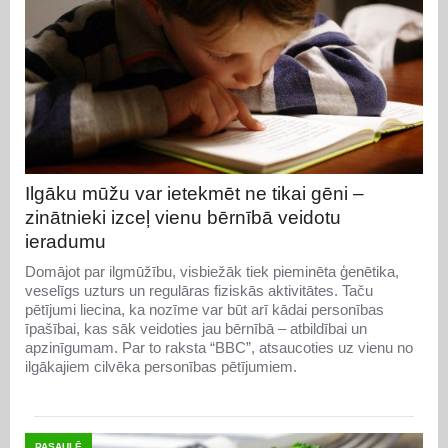
Ilgāku mūžu var ietekmēt ne tikai gēni –
zinātnieki izceļ vienu bērnībā veidotu
ieradumu
Domājot par ilgmūžību, visbiežāk tiek pieminēta ģenētika,
veselīgs uzturs un regulāras fiziskās aktivitātes. Taču
pētījumi liecina, ka nozīme var būt arī kādai personības
īpašībai, kas sāk veidoties jau bērnībā – atbildībai un
apzinīgumam. Par to raksta “BBC”, atsaucoties uz vienu no
ilgākajiem cilvēka personības pētījumiem.
PASAULĒ