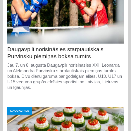
Daugavpilī norisināsies starptautiskais
Purvinsku piemiņas boksa turnīrs
Jau 7. un 8. augustā Daugavpilī norisināsies XXII Leonarda
un Aleksandra Purvinsku starptautiskais piemiņas turnīrs
boksā. Divu dienu garumā par godalgām elites, U19, U17 un
U15 vecuma grupās cīnīsies sportisti no Latvijas, Lietuvas
un Igaunijas.
DAUGAVPILS