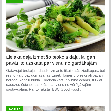
Lielākā daļa izmet šo brokoļa daļu, lai gan
pavāri to uzskata par vienu no gardākajām
Gatavojot brokoļus, daudzi izmanto tikai zaļās ziedkopas, bet
resno kātu bez domāšanas izmet. Tomēr profesionāli pavāri
norāda, ka tā ir kļūda – brokoļa kāts ir pilnībā ēdams, turklāt
daudzos ēdienos tas kļūst par vienu no vērtīgākajām
sastāvdaļām. Par to raksta “BBC Good Food”.
PASAULĒ