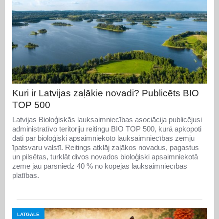
Kuri ir Latvijas zaļākie novadi? Publicēts BIO
TOP 500
Latvijas Bioloģiskās lauksaimniecības asociācija publicējusi
administratīvo teritoriju reitingu BIO TOP 500, kurā apkopoti
dati par bioloģiski apsaimniekoto lauksaimniecības zemju
īpatsvaru valstī. Reitings atklāj zaļākos novadus, pagastus
un pilsētas, turklāt divos novados bioloģiski apsaimniekotā
zeme jau pārsniedz 40 % no kopējās lauksaimniecības
platības.
LATGALE