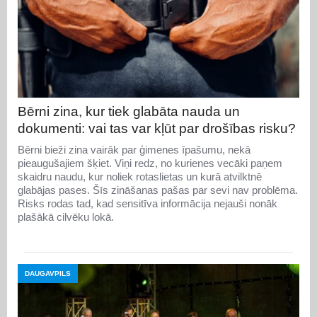
Bērni zina, kur tiek glabāta nauda un
dokumenti: vai tas var kļūt par drošības risku?
Bērni bieži zina vairāk par ģimenes īpašumu, nekā
pieaugušajiem šķiet. Viņi redz, no kurienes vecāki paņem
skaidru naudu, kur noliek rotaslietas un kurā atvilktnē
glabājas pases. Šīs zināšanas pašas par sevi nav problēma.
Risks rodas tad, kad sensitīva informācija nejauši nonāk
plašākā cilvēku lokā.
DAUGAVPILS