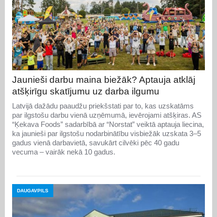
Jaunieši darbu maina biežāk? Aptauja atklāj
atšķirīgu skatījumu uz darba ilgumu
Latvijā dažādu paaudžu priekšstati par to, kas uzskatāms
par ilgstošu darbu vienā uzņēmumā, ievērojami atšķiras. AS
“Ķekava Foods” sadarbībā ar “Norstat” veiktā aptauja liecina,
ka jaunieši par ilgstošu nodarbinātību visbiežāk uzskata 3–5
gadus vienā darbavietā, savukārt cilvēki pēc 40 gadu
vecuma – vairāk nekā 10 gadus.
DAUGAVPILS