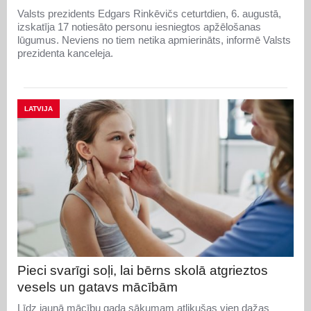
Valsts prezidents Edgars Rinkēvičs ceturtdien, 6. augustā,
izskatīja 17 notiesāto personu iesniegtos apžēlošanas
lūgumus. Neviens no tiem netika apmierināts, informē Valsts
prezidenta kanceleja.
LATVIJA
Pieci svarīgi soļi, lai bērns skolā atgrieztos
vesels un gatavs mācībām
Līdz jaunā mācību gada sākumam atlikušas vien dažas