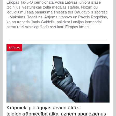
Eiropas Taku-O čempionātā Polijā Latvijas junioru izlase
izcīnījusi vēsturiskas zelta medaļas stafetē. Nozīmīgu
ieguldījumu šajā panākumā sniedza trīs Daugavpils sportisti
– Maksims Rogožins, Artjoms Ivanovs un Pāvels Rogožins,
kā arī treneris Jānis Gaidelis, palīdzot Latvijas komandai
pirmo reizi sasniegt šādu rezultātu Eiropas līmenī.
LATVIJA
Krāpnieki pielāgojas arvien ātrāk:
telefonkrāpniecība atkal uzņem apgriezienus