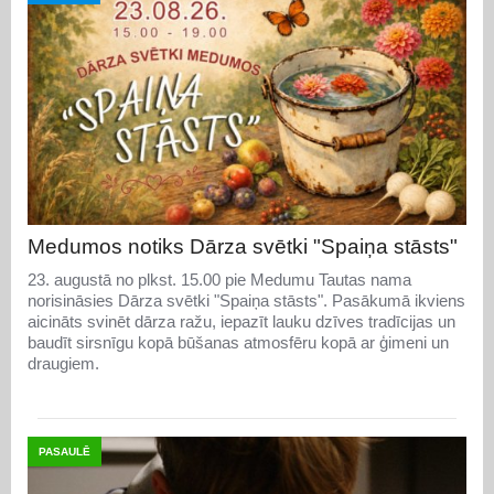
Medumos notiks Dārza svētki "Spaiņa stāsts"
23. augustā no plkst. 15.00 pie Medumu Tautas nama
norisināsies Dārza svētki "Spaiņa stāsts". Pasākumā ikviens
aicināts svinēt dārza ražu, iepazīt lauku dzīves tradīcijas un
baudīt sirsnīgu kopā būšanas atmosfēru kopā ar ģimeni un
draugiem.
PASAULĒ