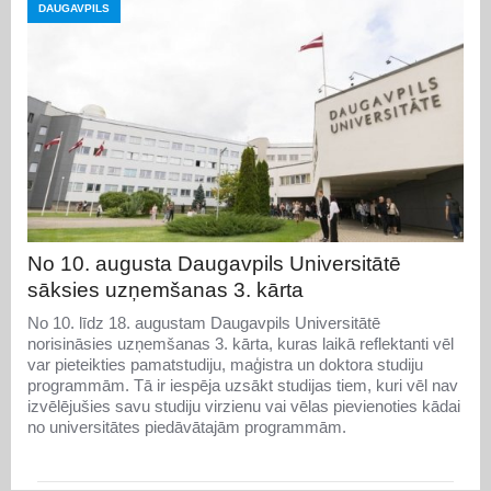
DAUGAVPILS
No 10. augusta Daugavpils Universitātē
sāksies uzņemšanas 3. kārta
No 10. līdz 18. augustam Daugavpils Universitātē
norisināsies uzņemšanas 3. kārta, kuras laikā reflektanti vēl
var pieteikties pamatstudiju, maģistra un doktora studiju
programmām. Tā ir iespēja uzsākt studijas tiem, kuri vēl nav
izvēlējušies savu studiju virzienu vai vēlas pievienoties kādai
no universitātes piedāvātajām programmām.