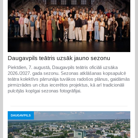
Daugavpils teātris uzsāk jauno sezonu
Piektdien, 7. augustā, Daugavpils teātris oficiāli uzsāka
2026./2027. gada sezonu. Sezonas atklāšanas kopsapulcē
teātra kolektīvs pārrunāja tuvākos radošos plānus, gaidāmās
pirmizrādes un citus iecerētos projektus, kā arī tradicionāli
pulcējās kopīgai sezonas fotogrāfijai.
DAUGAVPILS