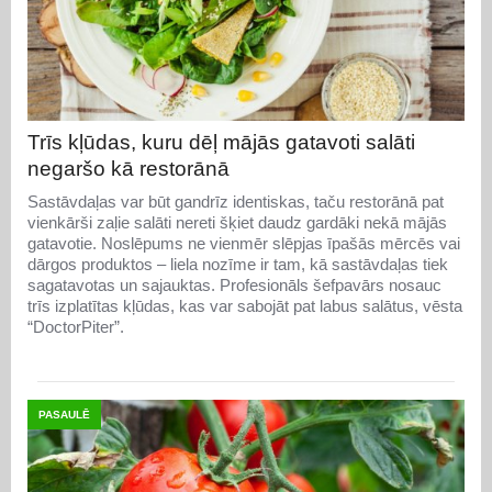
Trīs kļūdas, kuru dēļ mājās gatavoti salāti
negaršo kā restorānā
Sastāvdaļas var būt gandrīz identiskas, taču restorānā pat
vienkārši zaļie salāti nereti šķiet daudz gardāki nekā mājās
gatavotie. Noslēpums ne vienmēr slēpjas īpašās mērcēs vai
dārgos produktos – liela nozīme ir tam, kā sastāvdaļas tiek
sagatavotas un sajauktas. Profesionāls šefpavārs nosauc
trīs izplatītas kļūdas, kas var sabojāt pat labus salātus, vēsta
“DoctorPiter”.
PASAULĒ