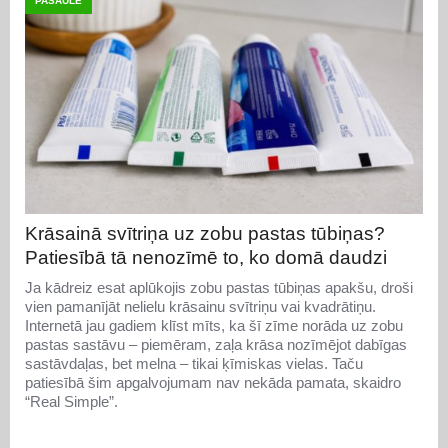
PASAULĒ
Krāsainā svītriņa uz zobu pastas tūbiņas?
Patiesībā tā nenozīmē to, ko domā daudzi
Ja kādreiz esat aplūkojis zobu pastas tūbiņas apakšu, droši
vien pamanījāt nelielu krāsainu svītriņu vai kvadrātiņu.
Internetā jau gadiem klīst mīts, ka šī zīme norāda uz zobu
pastas sastāvu – piemēram, zaļa krāsa nozīmējot dabīgas
sastāvdaļas, bet melna – tikai ķīmiskas vielas. Taču
patiesībā šim apgalvojumam nav nekāda pamata, skaidro
“Real Simple”.