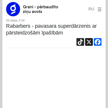
RU
20 maija, 5:34
Rabarbers - pavasara superdārzenis ar
pārsteidzošām īpašībām
TikTok
X
Fac