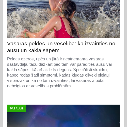
Vasaras peldes un veselība: kā izvairīties no
ausu un kakla sāpēm
Peldes ezeros, upēs un jūrā ir neatņemama vasaras
sastāvdaļa, taču dažkārt pēc tām var parādīties ausu vai
kakla sāpes, kā arī aizlikts deguns. Speciālisti skaidro,
kāpēc rodas šādi simptomi, kādas kļūdas cilvēki pieļauj
visbiežāk un kā no tām izvairīties, lai vasaras atpūta
nebeigtos ar veselības problēmām.
PASAULĒ