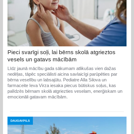
Pieci svarīgi soļi, lai bērns skolā atgrieztos
vesels un gatavs mācībām
Līdz jaunā mācību gada sākumam atlikušas vien dažas
nedēļas, tāpēc speciālisti aicina savlaicīgi parūpēties par
bērna veselību un labsajūtu. Pediatre Alla Silova un
farmaceite Ieva Virza iesaka piecus būtiskus soļus, kas
palīdzēs bērnam skolā atgriezties veselam, enerģiskam un
emocionāli gatavam mācībām.
DAUGAVPILS