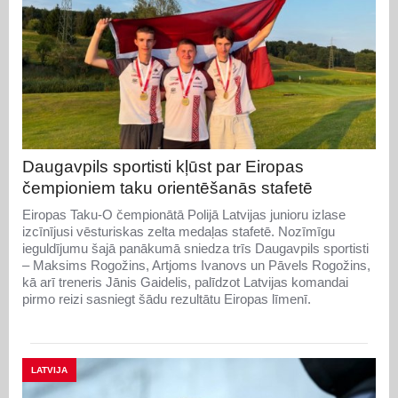
Daugavpils sportisti kļūst par Eiropas
čempioniem taku orientēšanās stafetē
Eiropas Taku-O čempionātā Polijā Latvijas junioru izlase
izcīnījusi vēsturiskas zelta medaļas stafetē. Nozīmīgu
ieguldījumu šajā panākumā sniedza trīs Daugavpils sportisti
– Maksims Rogožins, Artjoms Ivanovs un Pāvels Rogožins,
kā arī treneris Jānis Gaidelis, palīdzot Latvijas komandai
pirmo reizi sasniegt šādu rezultātu Eiropas līmenī.
LATVIJA