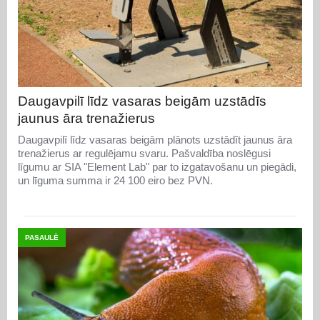
Daugavpilī līdz vasaras beigām uzstādīs
jaunus āra trenažierus
Daugavpilī līdz vasaras beigām plānots uzstādīt jaunus āra
trenažierus ar regulējamu svaru. Pašvaldība noslēgusi
līgumu ar SIA "Element Lab" par to izgatavošanu un piegādi,
un līguma summa ir 24 100 eiro bez PVN.
PASAULĒ