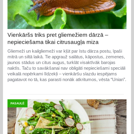
Vienkāršs triks pret gliemežiem dārzā –
nepieciešama tikai citrusaugļa miza
Gliemeži un kailgliemeži var kļūt par īstu dārza postu, īpaši
mitrā un siltā laikā. Tie apgrauž salātus, kāpostus, zemenes,
jaunos stādus un citus augus, turklāt visaktīvāk barojas
naktīs. Taču to savākšanai nav obligāti nepieciešami speciāli
veikalā nopērkami līdzekļi – vienkāršu slazdu iespējams
pagatavot no tā, kas parasti nonāk atkritumos, vēsta “Unian”.
PASAULĒ