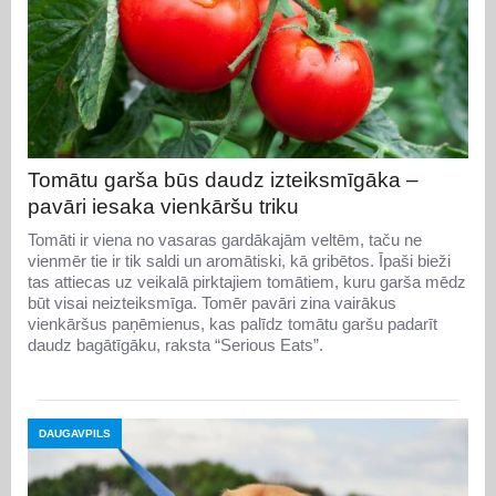
Tomātu garša būs daudz izteiksmīgāka –
pavāri iesaka vienkāršu triku
Tomāti ir viena no vasaras gardākajām veltēm, taču ne
vienmēr tie ir tik saldi un aromātiski, kā gribētos. Īpaši bieži
tas attiecas uz veikalā pirktajiem tomātiem, kuru garša mēdz
būt visai neizteiksmīga. Tomēr pavāri zina vairākus
vienkāršus paņēmienus, kas palīdz tomātu garšu padarīt
daudz bagātīgāku, raksta “Serious Eats”.
DAUGAVPILS