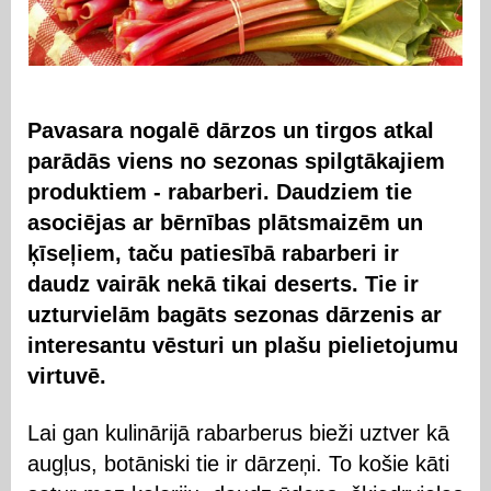
Pavasara nogalē dārzos un tirgos atkal
parādās viens no sezonas spilgtākajiem
produktiem - rabarberi. Daudziem tie
asociējas ar bērnības plātsmaizēm un
ķīseļiem, taču patiesībā rabarberi ir
daudz vairāk nekā tikai deserts. Tie ir
uzturvielām bagāts sezonas dārzenis ar
interesantu vēsturi un plašu pielietojumu
virtuvē.
Lai gan kulinārijā rabarberus bieži uztver kā
augļus, botāniski tie ir dārzeņi. To košie kāti