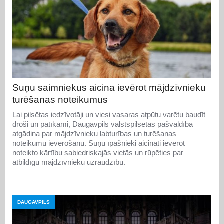
Suņu saimniekus aicina ievērot mājdzīvnieku
turēšanas noteikumus
Lai pilsētas iedzīvotāji un viesi vasaras atpūtu varētu baudīt
droši un patīkami, Daugavpils valstspilsētas pašvaldība
atgādina par mājdzīvnieku labturības un turēšanas
noteikumu ievērošanu. Suņu īpašnieki aicināti ievērot
noteikto kārtību sabiedriskajās vietās un rūpēties par
atbildīgu mājdzīvnieku uzraudzību.
DAUGAVPILS