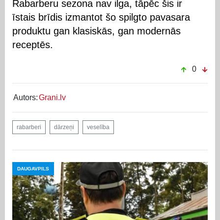
Rabarberu sezona nav ilga, tāpēc šis ir
īstais brīdis izmantot šo spilgto pavasara
produktu gan klasiskās, gan modernās
receptēs.
0
Autors:
Grani.lv
rabarberi
dārzeņi
veselība
DAUGAVPILS