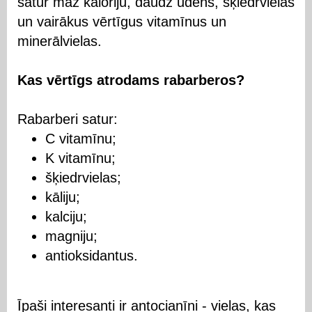
satur maz kaloriju, daudz ūdens, šķiedrvielas
un vairākus vērtīgus vitamīnus un
minerālvielas.
Kas vērtīgs atrodams rabarberos?
Rabarberi satur:
C vitamīnu;
K vitamīnu;
šķiedrvielas;
kāliju;
kalciju;
magniju;
antioksidantus.
Īpaši interesanti ir antocianīni - vielas, kas