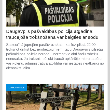
Daugavpils pašvaldības policija atgādina:
traucējošā trokšņošana var beigties ar sodu
Sabiedrībā joprojām pastāv uzskats, ka līdz plkst. 22.00
trokšņot drīkst bez ierobežojumiem, taču Daugavpils pilsētas
pašvaldības policija norāda – normatīvie akti šādu robežu
nenosaka. Ja troksnis būtiski traucē apkārtējo mieru, atpūtu
vai ikdienu, administratīvā atbildība var iestāties neatkarīgi no
diennakts laika.
DAUGAVPILS