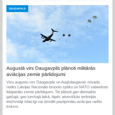
DAUGAVPILS
Augustā virs Daugavpils plānoti militārās
aviācijas zemie pārlidojumi
Visu augustu virs Daugavpils un Augšdaugavas novada
notiks Latvijas Nacionālo bruņoto spēku un NATO sabiedroto
lidaparātu zemie pārlidojumi. Tie plānoti gan diennakts
gaišajā, gan tumšajā laikā, tāpēc atsevišķās teritorijās
iedzīvotāji īslaicīgi var dzirdēt pastiprinātu aviācijas radīto
troksni.