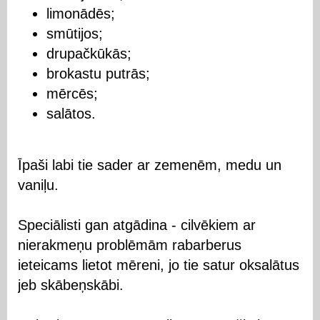
limonādēs;
smūtijos;
drupačkūkās;
brokastu putrās;
mērcēs;
salātos.
Īpaši labi tie sader ar zemenēm, medu un
vaniļu.
Speciālisti gan atgādina - cilvēkiem ar
nierakmeņu problēmām rabarberus
ieteicams lietot mēreni, jo tie satur oksalātus
jeb skābeņskābi.