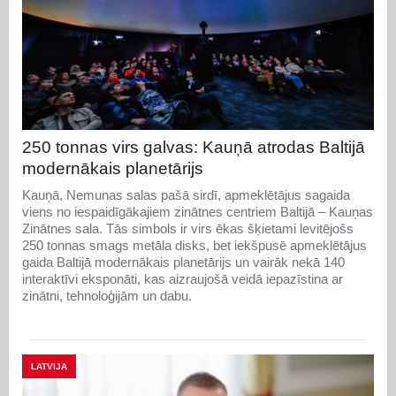
250 tonnas virs galvas: Kauņā atrodas Baltijā
modernākais planetārijs
Kauņā, Nemunas salas pašā sirdī, apmeklētājus sagaida
viens no iespaidīgākajiem zinātnes centriem Baltijā – Kauņas
Zinātnes sala. Tās simbols ir virs ēkas šķietami levitējošs
250 tonnas smags metāla disks, bet iekšpusē apmeklētājus
gaida Baltijā modernākais planetārijs un vairāk nekā 140
interaktīvi eksponāti, kas aizraujošā veidā iepazīstina ar
zinātni, tehnoloģijām un dabu.
LATVIJA