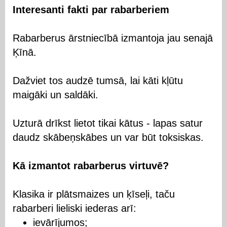
Interesanti fakti par rabarberiem
Rabarberus ārstniecībā izmantoja jau senajā
Ķīnā.
Dažviet tos audzē tumsā, lai kāti kļūtu
maigāki un saldāki.
Uzturā drīkst lietot tikai kātus - lapas satur
daudz skābeņskābes un var būt toksiskas.
Kā izmantot rabarberus virtuvē?
Klasika ir plātsmaizes un ķīseļi, taču
rabarberi lieliski iederas arī:
ievārījumos;