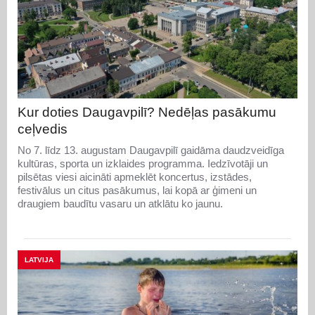
Kur doties Daugavpilī? Nedēļas pasākumu
ceļvedis
No 7. līdz 13. augustam Daugavpilī gaidāma daudzveidīga
kultūras, sporta un izklaides programma. Iedzīvotāji un
pilsētas viesi aicināti apmeklēt koncertus, izstādes,
festivālus un citus pasākumus, lai kopā ar ģimeni un
draugiem baudītu vasaru un atklātu ko jaunu.
LATVIJA