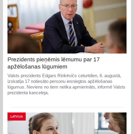
Prezidents pieņēmis lēmumu par 17
apžēlošanas lūgumiem
Valsts prezidents Edgars Rinkēvičs ceturtdien, 6. augustā,
izskatīja 17 notiesāto personu iesniegtos apžēlošanas
lūgumus. Neviens no tiem netika apmierināts, informē Valsts
prezidenta kanceleja.
LATVIJA