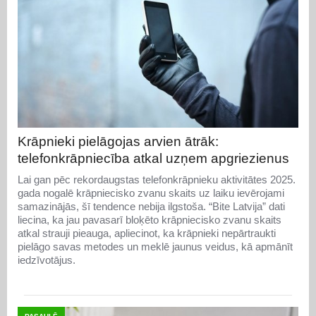
Krāpnieki pielāgojas arvien ātrāk:
telefonkrāpniecība atkal uzņem apgriezienus
Lai gan pēc rekordaugstas telefonkrāpnieku aktivitātes 2025.
gada nogalē krāpniecisko zvanu skaits uz laiku ievērojami
samazinājās, šī tendence nebija ilgstoša. “Bite Latvija” dati
liecina, ka jau pavasarī bloķēto krāpniecisko zvanu skaits
atkal strauji pieauga, apliecinot, ka krāpnieki nepārtraukti
pielāgo savas metodes un meklē jaunus veidus, kā apmānīt
iedzīvotājus.