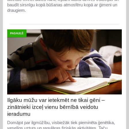
baudīt sirsnīgu kopā būšanas atmosfēru kopā ar ģimeni un
draugiem.
PASAULĒ
Ilgāku mūžu var ietekmēt ne tikai gēni –
zinātnieki izceļ vienu bērnībā veidotu
ieradumu
Domājot par ilgmūžību, visbiežāk tiek pieminēta ģenētika,
veselīgs uzturs un regulāras fiziskās aktivitātes. Taču