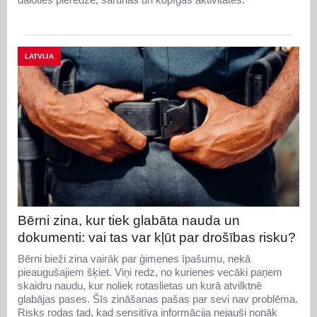
LATVIJA
Bērni zina, kur tiek glabāta nauda un
dokumenti: vai tas var kļūt par drošības risku?
Bērni bieži zina vairāk par ģimenes īpašumu, nekā
pieaugušajiem šķiet. Viņi redz, no kurienes vecāki paņem
skaidru naudu, kur noliek rotaslietas un kurā atvilktnē
glabājas pases. Šīs zināšanas pašas par sevi nav problēma.
Risks rodas tad, kad sensitīva informācija nejauši nonāk