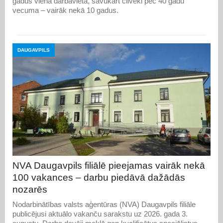
gadus vienā darbavietā, savukārt cilvēki pēc 40 gadu
vecuma – vairāk nekā 10 gadus.
DAUGAVPILS
NVA Daugavpils filiālē pieejamas vairāk nekā
100 vakances – darbu piedāvā dažādās
nozarēs
Nodarbinātības valsts aģentūras (NVA) Daugavpils filiāle
publicējusi aktuālo vakanču sarakstu uz 2026. gada 3.