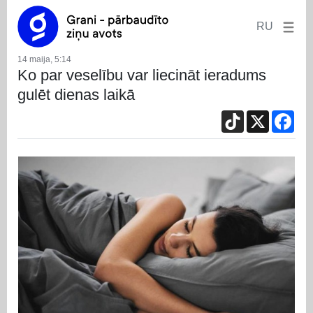
RU
14 maija, 5:14
Ko par veselību var liecināt ieradums
gulēt dienas laikā
TikTok
X
Fac