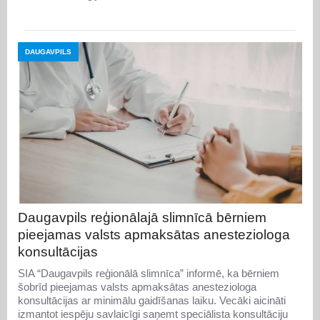
DAUGAVPILS
Daugavpils reģionālajā slimnīcā bērniem
pieejamas valsts apmaksātas anesteziologa
konsultācijas
SIA “Daugavpils reģionālā slimnīca” informē, ka bērniem
šobrīd pieejamas valsts apmaksātas anesteziologa
konsultācijas ar minimālu gaidīšanas laiku. Vecāki aicināti
izmantot iespēju savlaicīgi saņemt speciālista konsultāciju