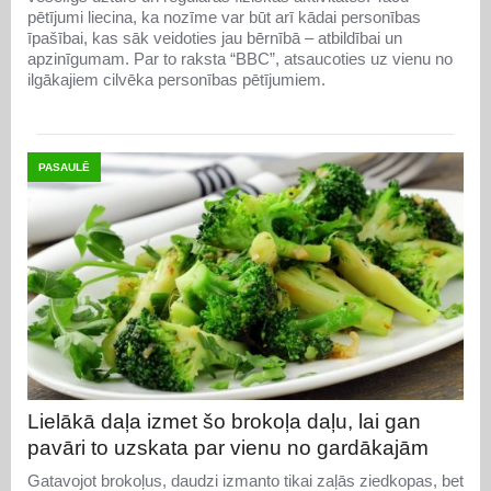
pētījumi liecina, ka nozīme var būt arī kādai personības
īpašībai, kas sāk veidoties jau bērnībā – atbildībai un
apzinīgumam. Par to raksta “BBC”, atsaucoties uz vienu no
ilgākajiem cilvēka personības pētījumiem.
PASAULĒ
Lielākā daļa izmet šo brokoļa daļu, lai gan
pavāri to uzskata par vienu no gardākajām
Gatavojot brokoļus, daudzi izmanto tikai zaļās ziedkopas, bet