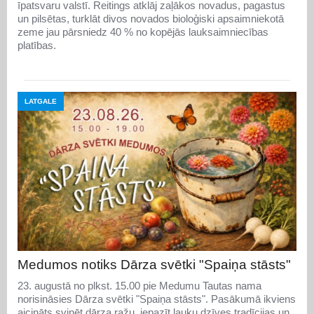
īpatsvaru valstī. Reitings atklāj zaļākos novadus, pagastus
un pilsētas, turklāt divos novados bioloģiski apsaimniekotā
zeme jau pārsniedz 40 % no kopējās lauksaimniecības
platības.
LATGALE
Medumos notiks Dārza svētki "Spaiņa stāsts"
23. augustā no plkst. 15.00 pie Medumu Tautas nama
norisināsies Dārza svētki "Spaiņa stāsts". Pasākumā ikviens
aicināts svinēt dārza ražu, iepazīt lauku dzīves tradīcijas un