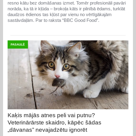
resno kātu bez domāšanas izmet. Tomēr profesionāli pavāri
norāda, ka tā ir kļūda – brokoļa kāts ir pilnībā ēdams, turklāt
daudzos ēdienos tas kļūst par vienu no vērtīgākajām
sastāvdaļām. Par to raksta “BBC Good Food”.
PASAULĒ
Kaķis mājās atnes peli vai putnu?
Veterinārārste skaidro, kāpēc šādas
„dāvanas” nevajadzētu ignorēt