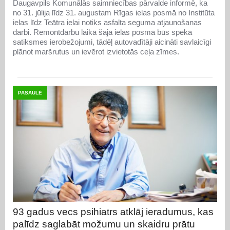
Daugavpils Komunālās saimniecības pārvalde informē, ka
no 31. jūlija līdz 31. augustam Rīgas ielas posmā no Institūta
ielas līdz Teātra ielai notiks asfalta seguma atjaunošanas
darbi. Remontdarbu laikā šajā ielas posmā būs spēkā
satiksmes ierobežojumi, tādēļ autovadītāji aicināti savlaicīgi
plānot maršrutus un ievērot izvietotās ceļa zīmes.
PASAULĒ
93 gadus vecs psihiatrs atklāj ieradumus, kas
palīdz saglabāt možumu un skaidru prātu