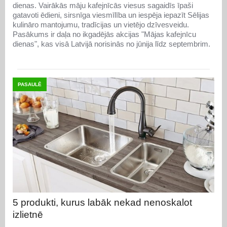
dienas. Vairākās māju kafejnīcās viesus sagaidīs īpaši
gatavoti ēdieni, sirsnīga viesmīlība un iespēja iepazīt Sēlijas
kulināro mantojumu, tradīcijas un vietējo dzīvesveidu.
Pasākums ir daļa no ikgadējās akcijas "Mājas kafejnīcu
dienas", kas visā Latvijā norisinās no jūnija līdz septembrim.
PASAULĒ
5 produkti, kurus labāk nekad nenoskalot
izlietnē