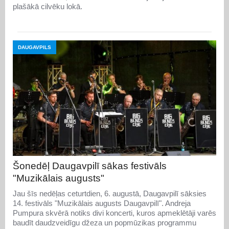
plašākā cilvēku lokā.
DAUGAVPILS
Šonedēļ Daugavpilī sākas festivāls
"Muzikālais augusts"
Jau šīs nedēļas ceturtdien, 6. augustā, Daugavpilī sāksies
14. festivāls "Muzikālais augusts Daugavpilī". Andreja
Pumpura skvērā notiks divi koncerti, kuros apmeklētāji varēs
baudīt daudzveidīgu džeza un popmūzikas programmu