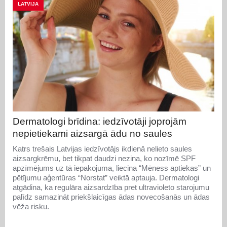
LATVIJA
Dermatologi brīdina: iedzīvotāji joprojām
nepietiekami aizsargā ādu no saules
Katrs trešais Latvijas iedzīvotājs ikdienā nelieto saules
aizsargkrēmu, bet tikpat daudzi nezina, ko nozīmē SPF
apzīmējums uz tā iepakojuma, liecina “Mēness aptiekas” un
pētījumu aģentūras “Norstat” veiktā aptauja. Dermatologi
atgādina, ka regulāra aizsardzība pret ultravioleto starojumu
palīdz samazināt priekšlaicīgas ādas novecošanās un ādas
vēža risku.