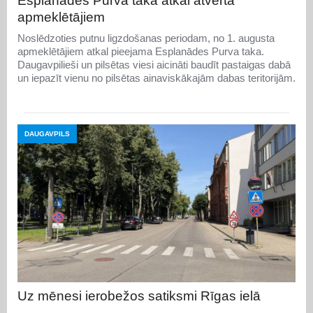
Esplanādes Purva taka atkal atvērta
apmeklētājiem
Noslēdzoties putnu ligzdošanas periodam, no 1. augusta
apmeklētājiem atkal pieejama Esplanādes Purva taka.
Daugavpilieši un pilsētas viesi aicināti baudīt pastaigas dabā
un iepazīt vienu no pilsētas ainaviskākajām dabas teritorijām.
DAUGAVPILS
Uz mēnesi ierobežos satiksmi Rīgas ielā