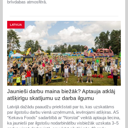
brīvdabas atmosfērā.
LATVIJA
Jaunieši darbu maina biežāk? Aptauja atklāj
atšķirīgu skatījumu uz darba ilgumu
Latvijā dažādu paaudžu priekšstati par to, kas uzskatāms
par ilgstošu darbu vienā uzņēmumā, ievērojami atšķiras. AS
“Ķekava Foods” sadarbībā ar “Norstat” veiktā aptauja liecina,
ka jaunieši par ilgstošu nodarbinātību visbiežāk uzskata 3–5