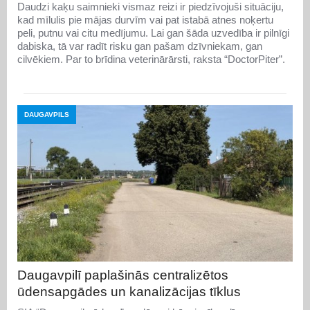
Daudzi kaķu saimnieki vismaz reizi ir piedzīvojuši situāciju,
kad mīlulis pie mājas durvīm vai pat istabā atnes noķertu
peli, putnu vai citu medījumu. Lai gan šāda uzvedība ir pilnīgi
dabiska, tā var radīt risku gan pašam dzīvniekam, gan
cilvēkiem. Par to brīdina veterinārārsti, raksta “DoctorPiter”.
DAUGAVPILS
Daugavpilī paplašinās centralizētos
ūdensapgādes un kanalizācijas tīklus