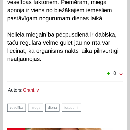
veselības faktoriem. Piemēram, miega
apnoja ir viens no biežākajiem iemesliem
pastāvīgam nogurumam dienas laikā.
Neliela miegainība pēcpusdienā ir dabiska,
taču regulāra vēlme gulēt jau no rīta var
liecināt, ka organisms nakts laikā pilnvērtīgi
neatjaunojas.
0
Autors:
Grani.lv
veselība
miegs
diena
ieradumi