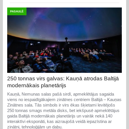
PASAULĒ
250 tonnas virs galvas: Kauņā atrodas Baltijā
modernākais planetārijs
Kauņā, Nemunas salas pašā sirdī, apmeklētājus sagaida
viens no iespaidīgākajiem zinātnes centriem Baltijā – Kauņas
Zinātnes sala. Tās simbols ir virs ēkas šķietami levitējošs
250 tonnas smags metāla disks, bet iekšpusē apmeklētājus
gaida Baltijā modernākais planetārijs un vairāk nekā 140
interaktīvi eksponāti, kas aizraujošā veidā iepazīstina ar
zinātni, tehnoloģijām un dabu.