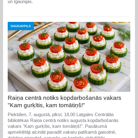
un Igaunijas.
DAUGAVPILS
Raiņa centrā notiks kopdarbošanās vakars
"Kam gurķītis, kam tomātiņš!"
Piektdien, 7. augustā, plkst. 18.00 Latgales Centrālās
bibliotēkas Raiņa centrā notiks augusta kopdarbošanās
vakars "Kam gurķītis, kam tomātiņš!". Pasākumā
apmeklētāji aicināti pavadīt vakaru patīkamā gaisotnē,
daloties pieredzē, sarunās un kopīgās aktivitātēs.