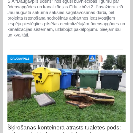
SIA “Daugavpils ūdens” noslēgusi būvniecības līgumu par
ūdensapgādes un kanalizācijas tīklu izbūvi 2. Pasažieru ielā.
Jau augusta sākumā sāksies sagatavošanas darbi, bet
projekta īstenošana nodrošinās apkārtnes iedzīvotājiem
iespēju pieslēgties pilsētas centralizētajām ūdensapgādes un
kanalizācijas sistēmām, uzlabojot pakalpojumu pieejamību
un kvalitāti.
DAUGAVPILS
Šķirošanas konteinerā atrasts tualetes pods: