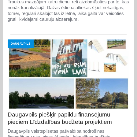
Traukus mazgājam katru dienu, reti aizdomājoties par to, kas
nonāk kanalizācijā. Dažas ēdiena atliekas šķiet nekaitīgas,
tomēr, regulāri skalojot tās izlietnē, laika gaitā var veidoties
grūti likvidējami cauruļu aizsērējumi.
DAUGAVPILS
Daugavpils piešķir papildu finansējumu
pieciem Līdzdalības budžeta projektiem
Daugavpils valstspilsētas pašvaldība nodrošinās
finansējumu visu piecu šī gada Līdzdalības budžeta