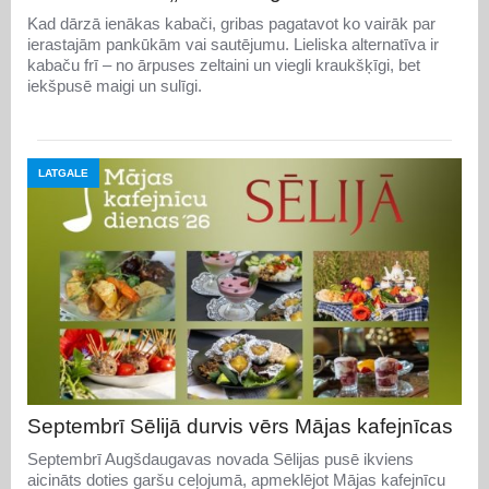
Kad dārzā ienākas kabači, gribas pagatavot ko vairāk par
ierastajām pankūkām vai sautējumu. Lieliska alternatīva ir
kabaču frī – no ārpuses zeltaini un viegli kraukšķīgi, bet
iekšpusē maigi un sulīgi.
LATGALE
Septembrī Sēlijā durvis vērs Mājas kafejnīcas
Septembrī Augšdaugavas novada Sēlijas pusē ikviens
aicināts doties garšu ceļojumā, apmeklējot Mājas kafejnīcu