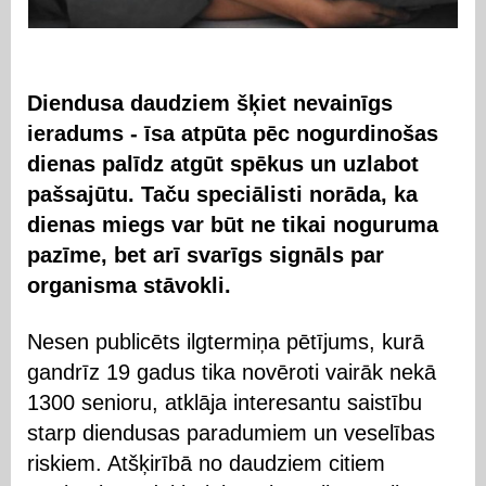
Diendusa daudziem šķiet nevainīgs
ieradums - īsa atpūta pēc nogurdinošas
dienas palīdz atgūt spēkus un uzlabot
pašsajūtu. Taču speciālisti norāda, ka
dienas miegs var būt ne tikai noguruma
pazīme, bet arī svarīgs signāls par
organisma stāvokli.
Nesen publicēts ilgtermiņa pētījums, kurā
gandrīz 19 gadus tika novēroti vairāk nekā
1300 senioru, atklāja interesantu saistību
starp diendusas paradumiem un veselības
riskiem. Atšķirībā no daudziem citiem