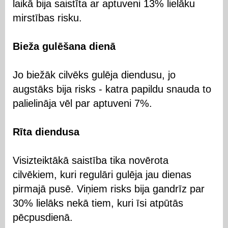
laikā bija saistīta ar aptuveni 13% lielāku
mirstības risku.
Bieža gulēšana dienā
Jo biežāk cilvēks gulēja diendusu, jo
augstāks bija risks - katra papildu snauda to
palielināja vēl par aptuveni 7%.
Rīta diendusa
Visizteiktākā saistība tika novērota
cilvēkiem, kuri regulāri gulēja jau dienas
pirmajā pusē. Viņiem risks bija gandrīz par
30% lielāks nekā tiem, kuri īsi atpūtās
pēcpusdienā.