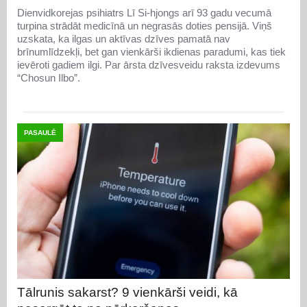
Dienvidkorejas psihiatrs Lī Si-hjongs arī 93 gadu vecumā
turpina strādāt medicīnā un negrasās doties pensijā. Viņš
uzskata, ka ilgas un aktīvas dzīves pamatā nav
brīnumlīdzekļi, bet gan vienkārši ikdienas paradumi, kas tiek
ievēroti gadiem ilgi. Par ārsta dzīvesveidu raksta izdevums
“Chosun Ilbo”.
PASAULĒ
Tālrunis sakarst? 9 vienkārši veidi, kā