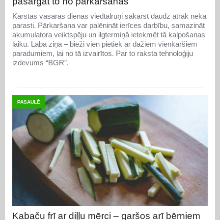
pasargāt to no pārkaršanas
Karstās vasaras dienās viedtālruņi sakarst daudz ātrāk nekā
parasti. Pārkaršana var palēnināt ierīces darbību, samazināt
akumulatora veiktspēju un ilgtermiņā ietekmēt tā kalpošanas
laiku. Labā ziņa – bieži vien pietiek ar dažiem vienkāršiem
paradumiem, lai no tā izvairītos. Par to raksta tehnoloģiju
izdevums “BGR”.
PASAULĒ
Kabaču frī ar diļļu mērci – garšos arī bērniem