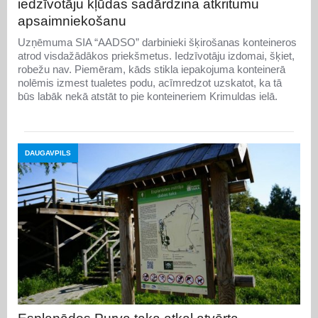
iedzīvotāju kļūdas sadārdzina atkritumu
apsaimniekošanu
Uzņēmuma SIA “AADSO” darbinieki šķirošanas konteineros
atrod visdažādākos priekšmetus. Iedzīvotāju izdomai, šķiet,
robežu nav. Piemēram, kāds stikla iepakojuma konteinerā
nolēmis izmest tualetes podu, acīmredzot uzskatot, ka tā
būs labāk nekā atstāt to pie konteineriem Krimuldas ielā.
DAUGAVPILS