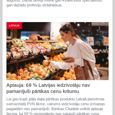
augustu. Darba devēji meklē gan kvalificētus speciālistus,
gan dažādu profesiju strādniekus.
LATVIJA
Aptauja: 69 % Latvijas iedzīvotāju nav
pamanījuši pārtikas cenu kritumu
Lai gan kopš jūlija daļai pārtikas produktu Latvijā piemērota
samazinātā PVN likme, vairums iedzīvotāju cenu izmaiņas
pagaidām nav pamanījuši. Bankas Citadele veiktā aptauja
liecina, ka 69 % respondentu nav sajutuši pārtikas cenu