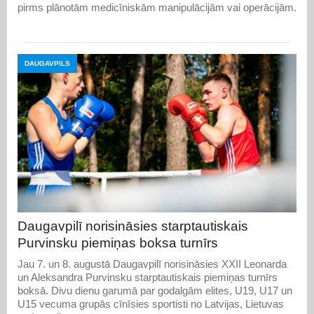
pirms plānotām medicīniskām manipulācijām vai operācijām.
DAUGAVPILS
Daugavpilī norisināsies starptautiskais
Purvinsku piemiņas boksa turnīrs
Jau 7. un 8. augustā Daugavpilī norisināsies XXII Leonarda
un Aleksandra Purvinsku starptautiskais piemiņas turnīrs
boksā. Divu dienu garumā par godalgām elites, U19, U17 un
U15 vecuma grupās cīnīsies sportisti no Latvijas, Lietuvas