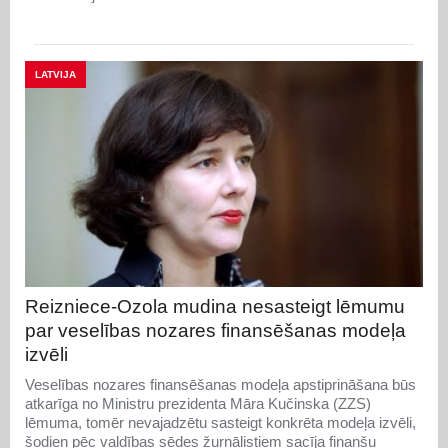
LATVIJA
Reizniece-Ozola mudina nesasteigt lēmumu
par veselības nozares finansēšanas modeļa
izvēli
Veselības nozares finansēšanas modeļa apstiprināšana būs
atkarīga no Ministru prezidenta Māra Kučinska (ZZS)
lēmuma, tomēr nevajadzētu sasteigt konkrēta modeļa izvēli,
šodien pēc valdības sēdes žurnālistiem sacīja finanšu