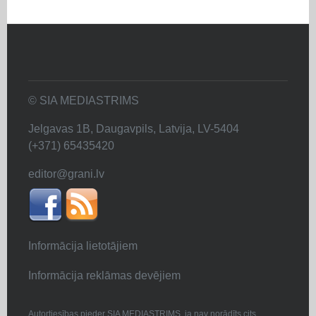
© SIA MEDIASTRIMS
Jelgavas 1B, Daugavpils, Latvija, LV-5404
(+371) 65435420
editor@grani.lv
Informācija lietotājiem
Informācija reklāmas devējiem
Autortiesības pieder SIA MEDIASTRIMS, ja nav norādīts cits