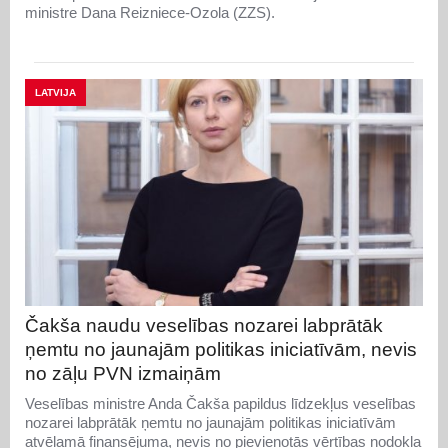
ministre Dana Reizniece-Ozola (ZZS).
LATVIJA
Čakša naudu veselības nozarei labprātāk
ņemtu no jaunajām politikas iniciatīvām, nevis
no zāļu PVN izmaiņām
Veselības ministre Anda Čakša papildus līdzekļus veselības
nozarei labprātāk ņemtu no jaunajām politikas iniciatīvām
atvēlamā finansējuma, nevis no pievienotās vērtības nodokļa