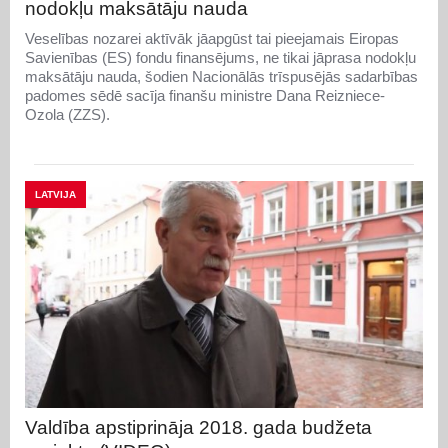
nodokļu maksātāju nauda
Veselības nozarei aktīvāk jāapgūst tai pieejamais Eiropas
Savienības (ES) fondu finansējums, ne tikai jāprasa nodokļu
maksātāju nauda, šodien Nacionālās trīspusējās sadarbības
padomes sēdē sacīja finanšu ministre Dana Reizniece-
Ozola (ZZS).
LATVIJA
Valdība apstiprināja 2018. gada budžeta