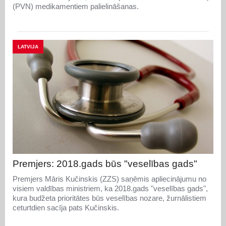
(PVN) medikamentiem palielināšanas.
LATVIJA
Premjers: 2018.gads būs "veselības gads"
Premjers Māris Kučinskis (ZZS) saņēmis apliecinājumu no
visiem valdības ministriem, ka 2018.gads "veselības gads",
kura budžeta prioritātes būs veselības nozare, žurnālistiem
ceturtdien sacīja pats Kučinskis.