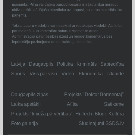
īpašnieks. Pilna vai daļēja pārpublicēšana ir atļauta tikai norādot
aktīvo, reāli strādājošo hiperlinku uz lappusi, no kuras materiāls tika
paņemts.
Tekstu autoru viedoklis var nesakrist ar redakcijas viedokli. Atbildību
par materiālu un komentāru saturu uzņemas to autori.
Administrācija patur tiesības dzēst un rediģēt komentārus bez
iepriekšēja paziņojuma un neskaidrojot iemeslus.
Latvija
Daugavpils
Politika
Krimināls
Sabiedrība
Sports
Viss par visu
Video
Ekonomika
Izklaide
Daugavpils ziņas
Projekts "Doktor Bormentaļ"
Laika apstākļi
Afiša
Satiksme
Projekts "Imidža pārvērtības"
Hi-Tech
Blogi
Kultūra
Foto galerija
Sludinājumi SSDS.lv