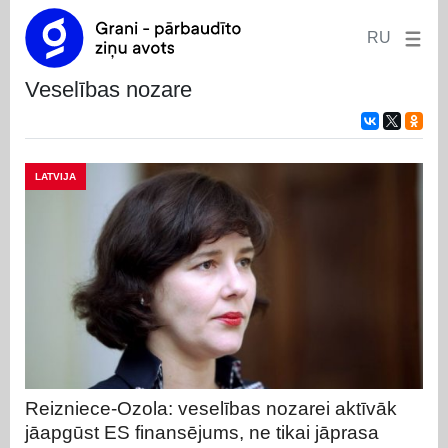
RU
veselības nozare
LATVIJA
Reizniece-Ozola: veselības nozarei aktīvāk
jāapgūst ES finansējums, ne tikai jāprasa