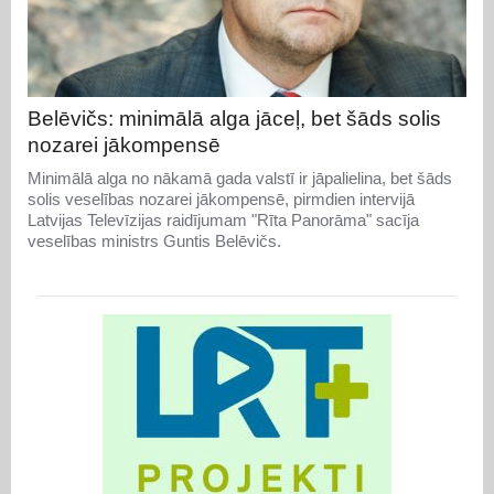
Belēvičs: minimālā alga jāceļ, bet šāds solis
nozarei jākompensē
Minimālā alga no nākamā gada valstī ir jāpalielina, bet šāds
solis veselības nozarei jākompensē, pirmdien intervijā
Latvijas Televīzijas raidījumam "Rīta Panorāma" sacīja
veselības ministrs Guntis Belēvičs.