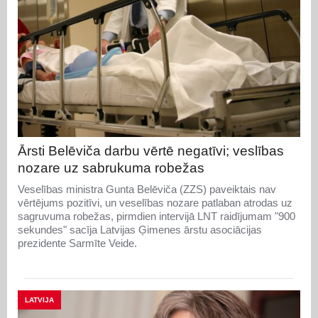
Ārsti Belēviča darbu vērtē negatīvi; veslības
nozare uz sabrukuma robežas
Veselības ministra Gunta Belēviča (ZZS) paveiktais nav
vērtējums pozitīvi, un veselības nozare patlaban atrodas uz
sagruvuma robežas, pirmdien intervijā LNT raidījumam "900
sekundes" sacīja Latvijas Ģimenes ārstu asociācijas
prezidente Sarmīte Veide.
LATVIJA