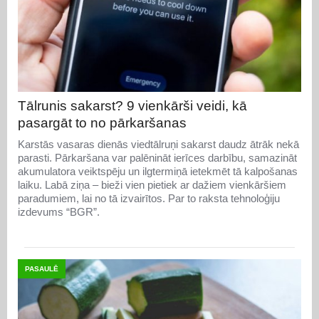
Tālrunis sakarst? 9 vienkārši veidi, kā
pasargāt to no pārkaršanas
Karstās vasaras dienās viedtālruņi sakarst daudz ātrāk nekā
parasti. Pārkaršana var palēnināt ierīces darbību, samazināt
akumulatora veiktspēju un ilgtermiņā ietekmēt tā kalpošanas
laiku. Labā ziņa – bieži vien pietiek ar dažiem vienkāršiem
paradumiem, lai no tā izvairītos. Par to raksta tehnoloģiju
izdevums “BGR”.
PASAULĒ