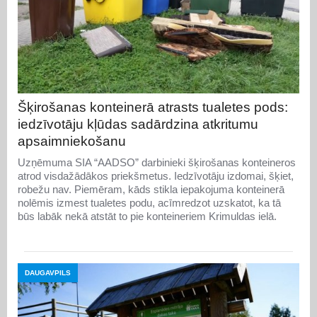
Šķirošanas konteinerā atrasts tualetes pods:
iedzīvotāju kļūdas sadārdzina atkritumu
apsaimniekošanu
Uzņēmuma SIA “AADSO” darbinieki šķirošanas konteineros
atrod visdažādākos priekšmetus. Iedzīvotāju izdomai, šķiet,
robežu nav. Piemēram, kāds stikla iepakojuma konteinerā
nolēmis izmest tualetes podu, acīmredzot uzskatot, ka tā
būs labāk nekā atstāt to pie konteineriem Krimuldas ielā.
DAUGAVPILS