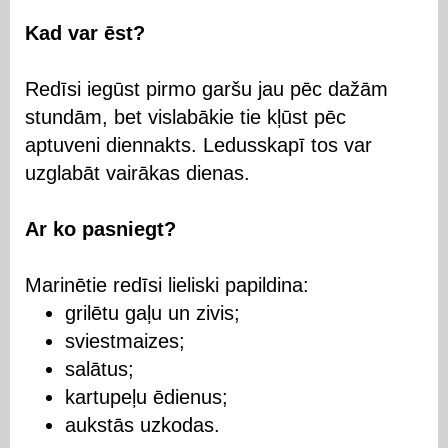
Kad var ēst?
Redīsi iegūst pirmo garšu jau pēc dažām
stundām, bet vislabākie tie kļūst pēc
aptuveni diennakts. Ledusskapī tos var
uzglabāt vairākas dienas.
Ar ko pasniegt?
Marinētie redīsi lieliski papildina:
grilētu gaļu un zivis;
sviestmaizes;
salātus;
kartupeļu ēdienus;
aukstās uzkodas.