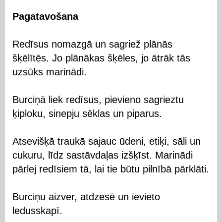
Pagatavošana
Redīsus nomazgā un sagriež plānās
šķēlītēs. Jo plānākas šķēles, jo ātrāk tās
uzsūks marinādi.
Burciņā liek redīsus, pievieno sagrieztu
ķiploku, sinepju sēklas un piparus.
Atsevišķā traukā sajauc ūdeni, etiķi, sāli un
cukuru, līdz sastāvdaļas izšķīst. Marinādi
pārlej redīsiem tā, lai tie būtu pilnībā pārklāti.
Burciņu aizver, atdzesē un ievieto
ledusskapī.