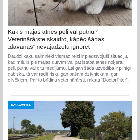
Kaķis mājās atnes peli vai putnu?
Veterinārārste skaidro, kāpēc šādas
„dāvanas” nevajadzētu ignorēt
Daudzi kaķu saimnieki vismaz reizi ir piedzīvojuši situāciju,
kad mīlulis pie mājas durvīm vai pat istabā atnes noķertu
peli, putnu vai citu medījumu. Lai gan šāda uzvedība ir pilnīgi
dabiska, tā var radīt risku gan pašam dzīvniekam, gan
cilvēkiem. Par to brīdina veterinārārsti, raksta “DoctorPiter”.
DAUGAVPILS