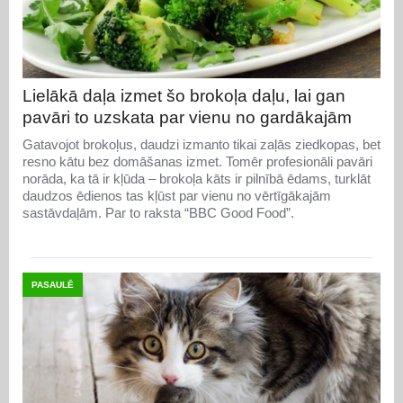
Lielākā daļa izmet šo brokoļa daļu, lai gan
pavāri to uzskata par vienu no gardākajām
Gatavojot brokoļus, daudzi izmanto tikai zaļās ziedkopas, bet
resno kātu bez domāšanas izmet. Tomēr profesionāli pavāri
norāda, ka tā ir kļūda – brokoļa kāts ir pilnībā ēdams, turklāt
daudzos ēdienos tas kļūst par vienu no vērtīgākajām
sastāvdaļām. Par to raksta “BBC Good Food”.
PASAULĒ