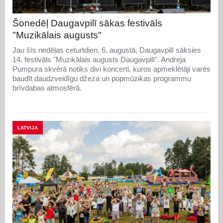
Šonedēļ Daugavpilī sākas festivāls
"Muzikālais augusts"
Jau šīs nedēļas ceturtdien, 6. augustā, Daugavpilī sāksies
14. festivāls "Muzikālais augusts Daugavpilī". Andreja
Pumpura skvērā notiks divi koncerti, kuros apmeklētāji varēs
baudīt daudzveidīgu džeza un popmūzikas programmu
brīvdabas atmosfērā.
LATVIJA