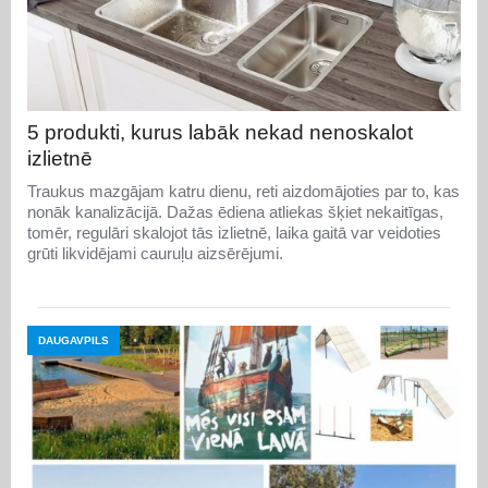
5 produkti, kurus labāk nekad nenoskalot
izlietnē
Traukus mazgājam katru dienu, reti aizdomājoties par to, kas
nonāk kanalizācijā. Dažas ēdiena atliekas šķiet nekaitīgas,
tomēr, regulāri skalojot tās izlietnē, laika gaitā var veidoties
grūti likvidējami cauruļu aizsērējumi.
DAUGAVPILS