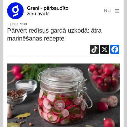
RU
1 jūnija, 5:38
Pārvērt redīsus gardā uzkodā: ātra
marinēšanas recepte
TikTok
X
Fac