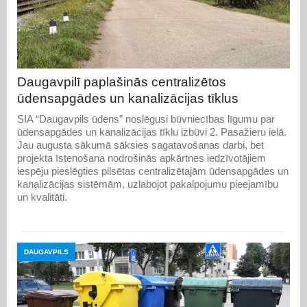
Daugavpilī paplašinās centralizētos
ūdensapgādes un kanalizācijas tīklus
SIA “Daugavpils ūdens” noslēgusi būvniecības līgumu par
ūdensapgādes un kanalizācijas tīklu izbūvi 2. Pasažieru ielā.
Jau augusta sākumā sāksies sagatavošanas darbi, bet
projekta īstenošana nodrošinās apkārtnes iedzīvotājiem
iespēju pieslēgties pilsētas centralizētajām ūdensapgādes un
kanalizācijas sistēmām, uzlabojot pakalpojumu pieejamību
un kvalitāti.
DAUGAVPILS