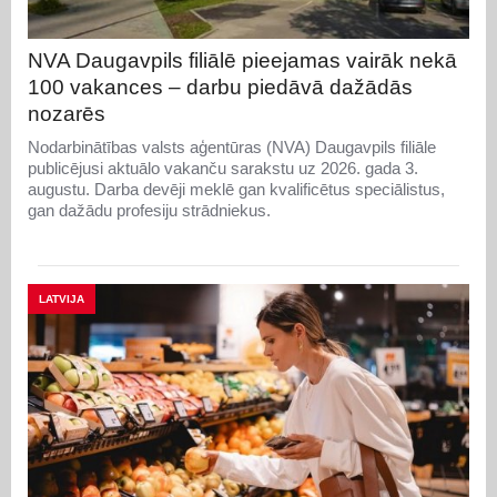
NVA Daugavpils filiālē pieejamas vairāk nekā
100 vakances – darbu piedāvā dažādās
nozarēs
Nodarbinātības valsts aģentūras (NVA) Daugavpils filiāle
publicējusi aktuālo vakanču sarakstu uz 2026. gada 3.
augustu. Darba devēji meklē gan kvalificētus speciālistus,
gan dažādu profesiju strādniekus.
LATVIJA