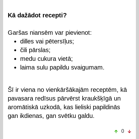
Kā dažādot recepti?
Garšas niansēm var pievienot:
dilles vai pētersīļus;
čili pārslas;
medu cukura vietā;
laima sulu papildu svaigumam.
Šī ir viena no vienkāršākajām receptēm, kā
pavasara redīsus pārvērst kraukšķīgā un
aromātiskā uzkodā, kas lieliski papildinās
gan ikdienas, gan svētku galdu.
0