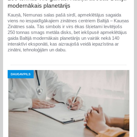
modernākais planetārijs
Kauņā, Nemunas salas pašā sirdī, apmeklētājus sagaida
viens no iespaidīgākajiem zinātnes centriem Baltijā – Kauņas
Zinātnes sala. Tās simbols ir virs ēkas šķietami levitējošs
250 tonnas smags metāla disks, bet iekšpusē apmeklētājus
gaida Baltijā modernākais planetārijs un vairāk nekā 140
interaktīvi eksponāti, kas aizraujošā veidā iepazīstina ar
zinātni, tehnoloģijām un dabu.
DAUGAVPILS