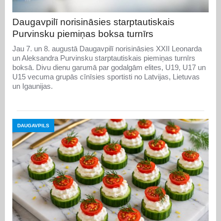
Daugavpilī norisināsies starptautiskais
Purvinsku piemiņas boksa turnīrs
Jau 7. un 8. augustā Daugavpilī norisināsies XXII Leonarda
un Aleksandra Purvinsku starptautiskais piemiņas turnīrs
boksā. Divu dienu garumā par godalgām elites, U19, U17 un
U15 vecuma grupās cīnīsies sportisti no Latvijas, Lietuvas
un Igaunijas.
DAUGAVPILS