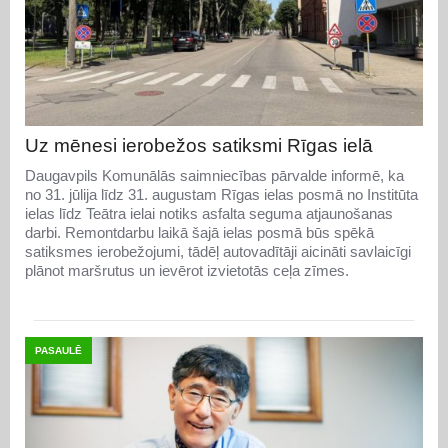
Uz mēnesi ierobežos satiksmi Rīgas ielā
Daugavpils Komunālās saimniecības pārvalde informē, ka
no 31. jūlija līdz 31. augustam Rīgas ielas posmā no Institūta
ielas līdz Teātra ielai notiks asfalta seguma atjaunošanas
darbi. Remontdarbu laikā šajā ielas posmā būs spēkā
satiksmes ierobežojumi, tādēļ autovadītāji aicināti savlaicīgi
plānot maršrutus un ievērot izvietotās ceļa zīmes.
PASAULĒ