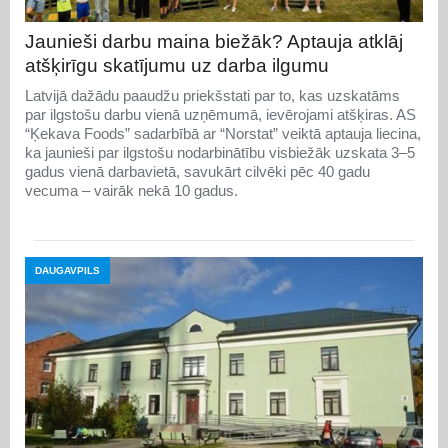
Jaunieši darbu maina biežāk? Aptauja atklāj
atšķirīgu skatījumu uz darba ilgumu
Latvijā dažādu paaudžu priekšstati par to, kas uzskatāms
par ilgstošu darbu vienā uzņēmumā, ievērojami atšķiras. AS
“Ķekava Foods” sadarbībā ar “Norstat” veiktā aptauja liecina,
ka jaunieši par ilgstošu nodarbinātību visbiežāk uzskata 3–5
gadus vienā darbavietā, savukārt cilvēki pēc 40 gadu
vecuma – vairāk nekā 10 gadus.
DAUGAVPILS