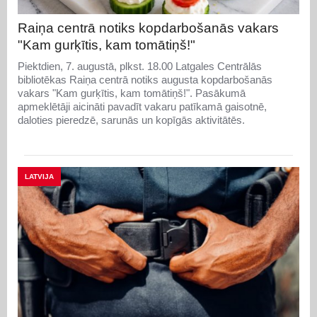
Raiņa centrā notiks kopdarbošanās vakars
"Kam gurķītis, kam tomātiņš!"
Piektdien, 7. augustā, plkst. 18.00 Latgales Centrālās
bibliotēkas Raiņa centrā notiks augusta kopdarbošanās
vakars "Kam gurķītis, kam tomātiņš!". Pasākumā
apmeklētāji aicināti pavadīt vakaru patīkamā gaisotnē,
daloties pieredzē, sarunās un kopīgās aktivitātēs.
LATVIJA