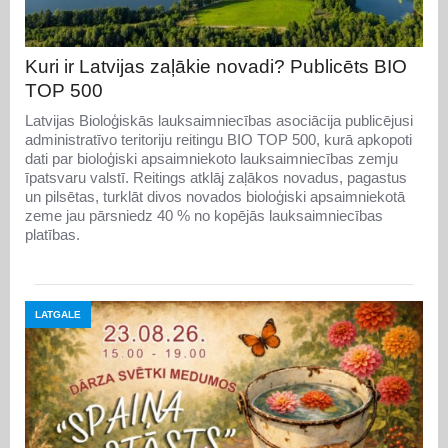
Kuri ir Latvijas zaļākie novadi? Publicēts BIO
TOP 500
Latvijas Bioloģiskās lauksaimniecības asociācija publicējusi
administratīvo teritoriju reitingu BIO TOP 500, kurā apkopoti
dati par bioloģiski apsaimniekoto lauksaimniecības zemju
īpatsvaru valstī. Reitings atklāj zaļākos novadus, pagastus
un pilsētas, turklāt divos novados bioloģiski apsaimniekotā
zeme jau pārsniedz 40 % no kopējās lauksaimniecības
platības.
LATGALE