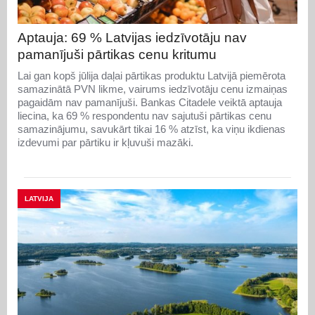
Aptauja: 69 % Latvijas iedzīvotāju nav
pamanījuši pārtikas cenu kritumu
Lai gan kopš jūlija daļai pārtikas produktu Latvijā piemērota
samazinātā PVN likme, vairums iedzīvotāju cenu izmaiņas
pagaidām nav pamanījuši. Bankas Citadele veiktā aptauja
liecina, ka 69 % respondentu nav sajutuši pārtikas cenu
samazinājumu, savukārt tikai 16 % atzīst, ka viņu ikdienas
izdevumi par pārtiku ir kļuvuši mazāki.
LATVIJA