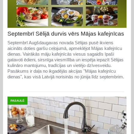
Septembrī Sēlijā durvis vērs Mājas kafejnīcas
Septembrī Augšdaugavas novada Sēlijas pusē ikviens
aicināts doties garšu ceļojumā, apmeklējot Mājas kafejnīcu
dienas. Vairākās māju kafejnīcās viesus sagaidīs īpaši
gatavoti ēdieni, sirsnīga viesmīlība un iespēja iepazīt Sēlijas
kulināro mantojumu, tradīcijas un vietējo dzīvesveidu.
Pasākums ir daļa no ikgadējās akcijas "Mājas kafejnīcu
dienas", kas visā Latvijā norisinās no jūnija līdz septembrim.
PASAULĒ