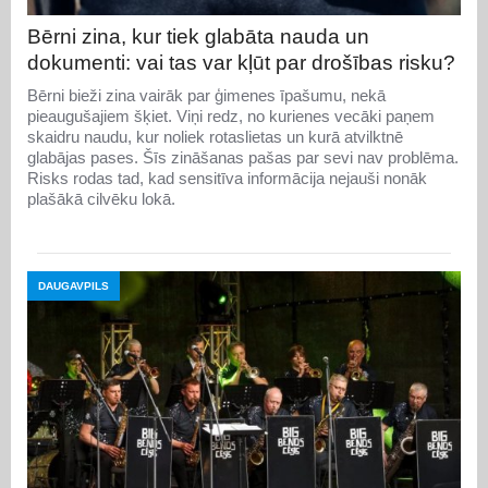
Bērni zina, kur tiek glabāta nauda un
dokumenti: vai tas var kļūt par drošības risku?
Bērni bieži zina vairāk par ģimenes īpašumu, nekā
pieaugušajiem šķiet. Viņi redz, no kurienes vecāki paņem
skaidru naudu, kur noliek rotaslietas un kurā atvilktnē
glabājas pases. Šīs zināšanas pašas par sevi nav problēma.
Risks rodas tad, kad sensitīva informācija nejauši nonāk
plašākā cilvēku lokā.
DAUGAVPILS