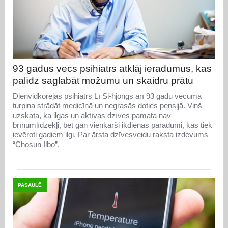
93 gadus vecs psihiatrs atklāj ieradumus, kas
palīdz saglabāt možumu un skaidru prātu
Dienvidkorejas psihiatrs Lī Si-hjongs arī 93 gadu vecumā
turpina strādāt medicīnā un negrasās doties pensijā. Viņš
uzskata, ka ilgas un aktīvas dzīves pamatā nav
brīnumlīdzekļi, bet gan vienkārši ikdienas paradumi, kas tiek
ievēroti gadiem ilgi. Par ārsta dzīvesveidu raksta izdevums
“Chosun Ilbo”.
PASAULĒ