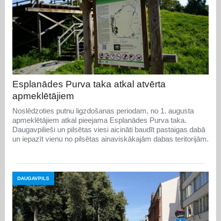
Esplanādes Purva taka atkal atvērta
apmeklētājiem
Noslēdzoties putnu ligzdošanas periodam, no 1. augusta
apmeklētājiem atkal pieejama Esplanādes Purva taka.
Daugavpilieši un pilsētas viesi aicināti baudīt pastaigas dabā
un iepazīt vienu no pilsētas ainaviskākajām dabas teritorijām.
DAUGAVPILS