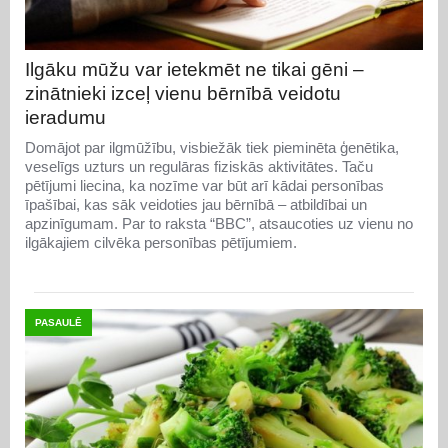
Ilgāku mūžu var ietekmēt ne tikai gēni –
zinātnieki izceļ vienu bērnībā veidotu
ieradumu
Domājot par ilgmūžību, visbiežāk tiek pieminēta ģenētika,
veselīgs uzturs un regulāras fiziskās aktivitātes. Taču
pētījumi liecina, ka nozīme var būt arī kādai personības
īpašībai, kas sāk veidoties jau bērnībā – atbildībai un
apzinīgumam. Par to raksta “BBC”, atsaucoties uz vienu no
ilgākajiem cilvēka personības pētījumiem.
PASAULĒ