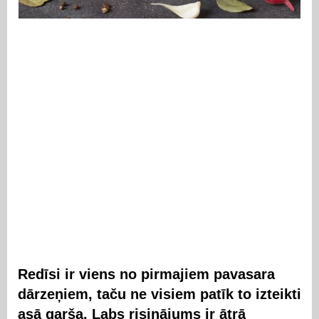
Redīsi ir viens no pirmajiem pavasara
dārzeņiem, taču ne visiem patīk to izteikti
asā garša. Labs risinājums ir ātrā