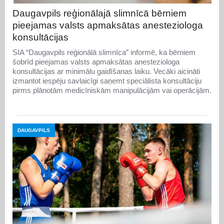
Daugavpils reģionālajā slimnīcā bērniem
pieejamas valsts apmaksātas anesteziologa
konsultācijas
SIA “Daugavpils reģionālā slimnīca” informē, ka bērniem
šobrīd pieejamas valsts apmaksātas anesteziologa
konsultācijas ar minimālu gaidīšanas laiku. Vecāki aicināti
izmantot iespēju savlaicīgi saņemt speciālista konsultāciju
pirms plānotām medicīniskām manipulācijām vai operācijām.
DAUGAVPILS