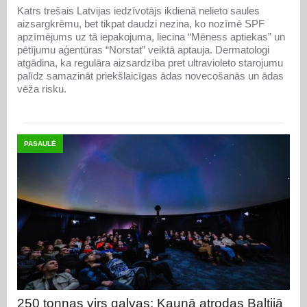
Katrs trešais Latvijas iedzīvotājs ikdienā nelieto saules
aizsargkrēmu, bet tikpat daudzi nezina, ko nozīmē SPF
apzīmējums uz tā iepakojuma, liecina “Mēness aptiekas” un
pētījumu aģentūras “Norstat” veiktā aptauja. Dermatologi
atgādina, ka regulāra aizsardzība pret ultravioleto starojumu
palīdz samazināt priekšlaicīgas ādas novecošanās un ādas
vēža risku.
PASAULĒ
250 tonnas virs galvas: Kauņā atrodas Baltijā