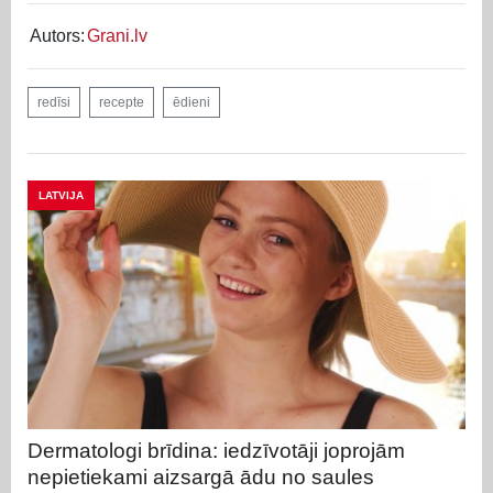
Autors:
Grani.lv
redīsi
recepte
ēdieni
LATVIJA
Dermatologi brīdina: iedzīvotāji joprojām
nepietiekami aizsargā ādu no saules