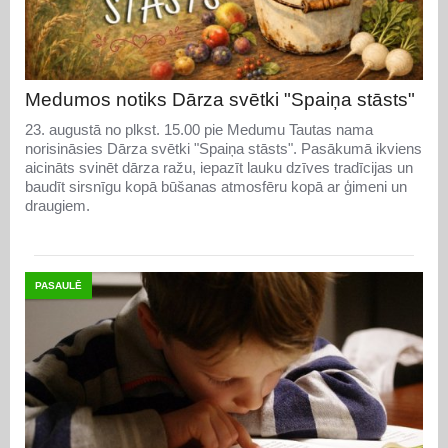
Medumos notiks Dārza svētki "Spaiņa stāsts"
23. augustā no plkst. 15.00 pie Medumu Tautas nama
norisināsies Dārza svētki "Spaiņa stāsts". Pasākumā ikviens
aicināts svinēt dārza ražu, iepazīt lauku dzīves tradīcijas un
baudīt sirsnīgu kopā būšanas atmosfēru kopā ar ģimeni un
draugiem.
PASAULĒ