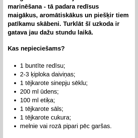
marinēšana - tā padara redīsus
maigākus, aromātiskākus un piešķir tiem
patīkamu skābeni. Turklāt šī uzkoda ir
gatava jau dažu stundu laikā.
Kas nepieciešams?
1 buntīte redīsu;
2-3 ķiploka daiviņas;
1 tējkarote sinepju sēklu;
200 ml ūdens;
100 ml etiķa;
1 tējkarote sāls;
1 tējkarote cukura;
melnie vai rozā pipari pēc garšas.