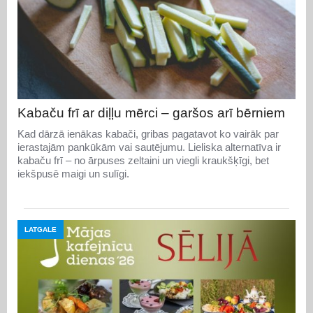
Kabaču frī ar diļļu mērci – garšos arī bērniem
Kad dārzā ienākas kabači, gribas pagatavot ko vairāk par
ierastajām pankūkām vai sautējumu. Lieliska alternatīva ir
kabaču frī – no ārpuses zeltaini un viegli kraukšķīgi, bet
iekšpusē maigi un sulīgi.
LATGALE