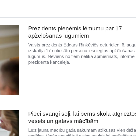
Prezidents pieņēmis lēmumu par 17
apžēlošanas lūgumiem
Valsts prezidents Edgars Rinkēvičs ceturtdien, 6. augu
izskatīja 17 notiesāto personu iesniegtos apžēlošanas
lūgumus. Neviens no tiem netika apmierināts, informē 
prezidenta kanceleja.
Pieci svarīgi soļi, lai bērns skolā atgriezto
vesels un gatavs mācībām
Līdz jaunā mācību gada sākumam atlikušas vien daž
nedēļas, tāpēc speciālisti aicina savlaicīgi parūpēties 