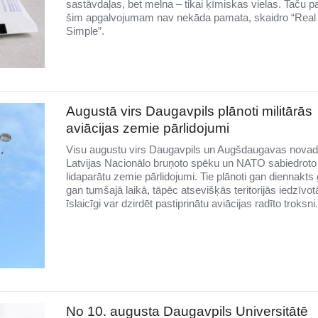
sastāvdaļas, bet melna – tikai ķīmiskas vielas. Taču p
šim apgalvojumam nav nekāda pamata, skaidro “Real
Simple”.
Augustā virs Daugavpils plānoti militārās
aviācijas zemie pārlidojumi
Visu augustu virs Daugavpils un Augšdaugavas novad
Latvijas Nacionālo bruņoto spēku un NATO sabiedroto
lidaparātu zemie pārlidojumi. Tie plānoti gan diennakts 
gan tumšajā laikā, tāpēc atsevišķās teritorijās iedzīvotā
īslaicīgi var dzirdēt pastiprinātu aviācijas radīto troksni.
No 10. augusta Daugavpils Universitātē