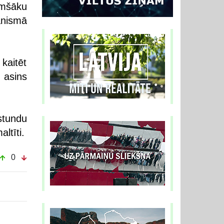
umšāku
anismā
 kaitēt
 asins
stundu
ltīti.
0