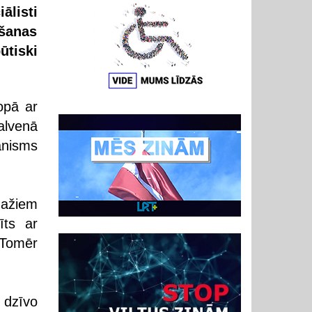
ālisti
ošanas
ūtiski
opā ar
alvenā
anisms
dažiem
īts ar
 Tomēr
 dzīvo