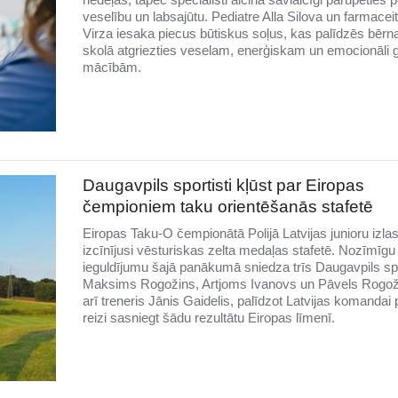
veselību un labsajūtu. Pediatre Alla Silova un farmacei
Virza iesaka piecus būtiskus soļus, kas palīdzēs bēr
skolā atgriezties veselam, enerģiskam un emocionāli
mācībām.
Daugavpils sportisti kļūst par Eiropas
čempioniem taku orientēšanās stafetē
Eiropas Taku-O čempionātā Polijā Latvijas junioru izla
izcīnījusi vēsturiskas zelta medaļas stafetē. Nozīmīgu
ieguldījumu šajā panākumā sniedza trīs Daugavpils spo
Maksims Rogožins, Artjoms Ivanovs un Pāvels Rogož
arī treneris Jānis Gaidelis, palīdzot Latvijas komandai
reizi sasniegt šādu rezultātu Eiropas līmenī.