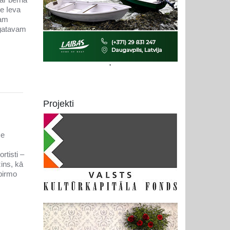
te Ieva
nam
 gatavam
'
Projekti
se
rtisti –
ins, kā
 pirmo