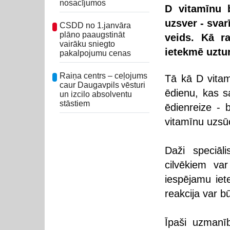
nosacījumos
D vitamīnu b
uzsver - svar
CSDD no 1.janvāra
plāno paaugstināt
veids. Kā ra
vairāku sniegto
ietekmē uztur
pakalpojumu cenas
Raiņa centrs – ceļojums
Tā kā D vitamī
caur Daugavpils vēsturi
ēdienu, kas sa
un izcilo absolventu
stāstiem
ēdienreize - 
vitamīnu uzsū
Daži speciāl
cilvēkiem var
iespējamu ie
reakcija var bū
Īpaši uzmanīb