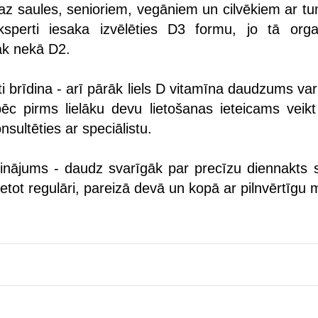
az saules, senioriem, vegāniem un cilvēkiem ar t
ksperti iesaka izvēlēties D3 formu, jo tā org
āk nekā D2.
ti brīdina - arī pārāk liels D vitamīna daudzums var
pēc pirms lielāku devu lietošanas ieteicams veikt
nsultēties ar speciālistu.
inājums - daudz svarīgāk par precīzu diennakts 
ietot regulāri, pareizā devā un kopā ar pilnvērtīgu ma