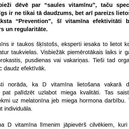
ieži dēvē par “saules vitamīnu”, taču speci
īgs ir ne tikai tā daudzums, bet arī pareizs liet
ksta “Prevention”, šī vitamīna efektivitāti b
s un regularitāte.
ns ir taukos šķīstošs, eksperti iesaka to lietot k
tur taukvielas. Visbiežāk piemērotākais laiks ir g
brokastis, pusdienas vai vakariņas. Tieši tad org
c daudz efektīvāk.
isti norāda, ka D vitamīna lietošana vakarā 
 pat palīdzēt uzlabot miega kvalitāti. Tas saist
tekmi uz melatonīna jeb miega hormona darbību.
t individuāla.
a D vitamīna līmenim jāpievērš cilvēkiem, kuri