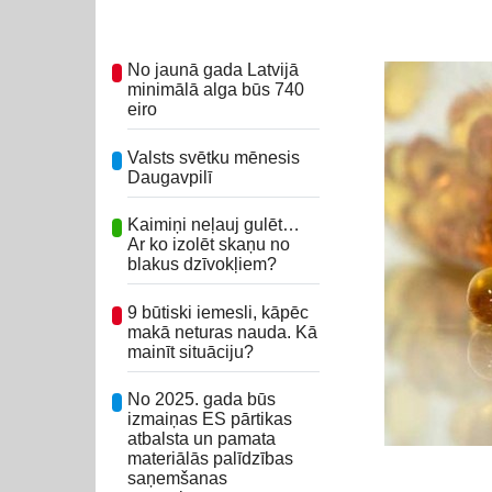
No jaunā gada Latvijā
minimālā alga būs 740
eiro
Valsts svētku mēnesis
Daugavpilī
Kaimiņi neļauj gulēt…
Ar ko izolēt skaņu no
blakus dzīvokļiem?
9 būtiski iemesli, kāpēc
makā neturas nauda. Kā
mainīt situāciju?
No 2025. gada būs
izmaiņas ES pārtikas
atbalsta un pamata
materiālās palīdzības
saņemšanas