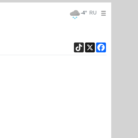
-4°
RU
TikTok
X
Facebook