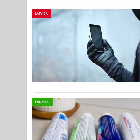
LATVIJA
PASAULĒ