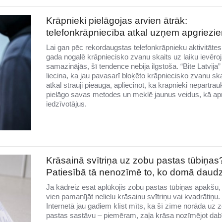
Krāpnieki pielāgojas arvien ātrāk:
telefonkrāpniecība atkal uzņem apgriezi
Lai gan pēc rekordaugstas telefonkrāpnieku aktivitātes
gada nogalē krāpniecisko zvanu skaits uz laiku ievēro
samazinājās, šī tendence nebija ilgstoša. “Bite Latvija” 
liecina, ka jau pavasarī bloķēto krāpniecisko zvanu ska
atkal strauji pieauga, apliecinot, ka krāpnieki nepārtrauk
pielāgo savas metodes un meklē jaunus veidus, kā ap
iedzīvotājus.
Krāsainā svītriņa uz zobu pastas tūbiņas
Patiesībā tā nenozīmē to, ko domā daudz
Ja kādreiz esat aplūkojis zobu pastas tūbiņas apakšu, 
vien pamanījāt nelielu krāsainu svītriņu vai kvadrātiņu.
Internetā jau gadiem klīst mīts, ka šī zīme norāda uz 
pastas sastāvu – piemēram, zaļa krāsa nozīmējot dab