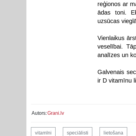
reģionos ar m
ādas toni. E
uzsūcas viegl
Vienlaikus ārs
veselībai. Tā
analīzes un ko
Galvenais sec
ir D vitamīnu l
Autors:
Grani.lv
vitamīni
speciālisti
lietošana