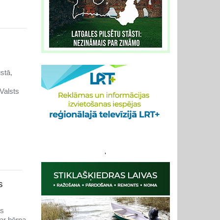
stā,
Valsts
'
s
as
par bērna