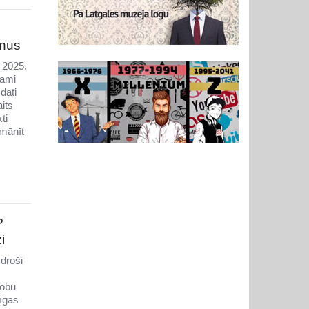
enus
 2025.
jami
dati
its
ti
mānīt
?
i
droši
zobu
īgas