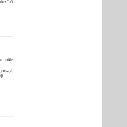
atiesībā
a notiks
gaišajā,
ji