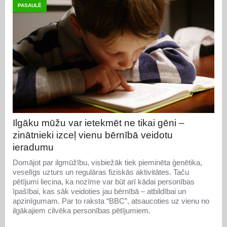
PASAULĒ
Ilgāku mūžu var ietekmēt ne tikai gēni –
zinātnieki izceļ vienu bērnībā veidotu
ieradumu
Domājot par ilgmūžību, visbiežāk tiek pieminēta ģenētika,
veselīgs uzturs un regulāras fiziskās aktivitātes. Taču
pētījumi liecina, ka nozīme var būt arī kādai personības
īpašībai, kas sāk veidoties jau bērnībā – atbildībai un
apzinīgumam. Par to raksta “BBC”, atsaucoties uz vienu no
ilgākajiem cilvēka personības pētījumiem.