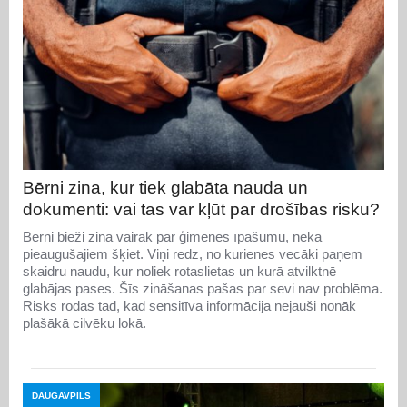
Bērni zina, kur tiek glabāta nauda un
dokumenti: vai tas var kļūt par drošības risku?
Bērni bieži zina vairāk par ģimenes īpašumu, nekā
pieaugušajiem šķiet. Viņi redz, no kurienes vecāki paņem
skaidru naudu, kur noliek rotaslietas un kurā atvilktnē
glabājas pases. Šīs zināšanas pašas par sevi nav problēma.
Risks rodas tad, kad sensitīva informācija nejauši nonāk
plašākā cilvēku lokā.
DAUGAVPILS