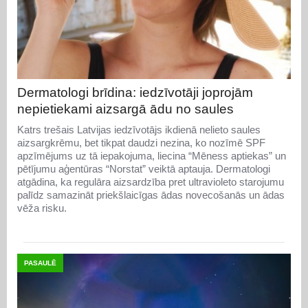
Dermatologi brīdina: iedzīvotāji joprojām
nepietiekami aizsargā ādu no saules
Katrs trešais Latvijas iedzīvotājs ikdienā nelieto saules
aizsargkrēmu, bet tikpat daudzi nezina, ko nozīmē SPF
apzīmējums uz tā iepakojuma, liecina “Mēness aptiekas” un
pētījumu aģentūras “Norstat” veiktā aptauja. Dermatologi
atgādina, ka regulāra aizsardzība pret ultravioleto starojumu
palīdz samazināt priekšlaicīgas ādas novecošanās un ādas
vēža risku.
PASAULĒ