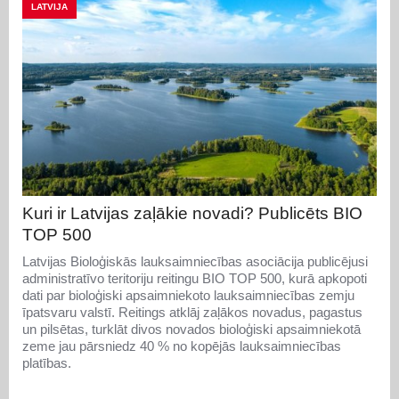
LATVIJA
Kuri ir Latvijas zaļākie novadi? Publicēts BIO
TOP 500
Latvijas Bioloģiskās lauksaimniecības asociācija publicējusi
administratīvo teritoriju reitingu BIO TOP 500, kurā apkopoti
dati par bioloģiski apsaimniekoto lauksaimniecības zemju
īpatsvaru valstī. Reitings atklāj zaļākos novadus, pagastus
un pilsētas, turklāt divos novados bioloģiski apsaimniekotā
zeme jau pārsniedz 40 % no kopējās lauksaimniecības
platības.