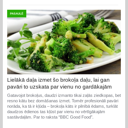
PASAULĒ
Lielākā daļa izmet šo brokoļa daļu, lai gan
pavāri to uzskata par vienu no gardākajām
Gatavojot brokoļus, daudzi izmanto tikai zaļās ziedkopas, bet
resno kātu bez domāšanas izmet. Tomēr profesionāli pavāri
norāda, ka tā ir kļūda – brokoļa kāts ir pilnībā ēdams, turklāt
daudzos ēdienos tas kļūst par vienu no vērtīgākajām
sastāvdaļām. Par to raksta “BBC Good Food”.