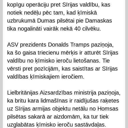
kopīgu operāciju pret Sīrijas valdību, kas
notiek nedēļu pēc tam, kad ķīmiskā
uzbrukumā Dumas pilsētai pie Damaskas
tika nogalināti vairāk nekā 40 cilvēku.
ASV prezidents Donalds Tramps paziņoja,
ka šo gaisa triecienu mērķis ir atturēt Sīrijas
valdību no ķīmisko ieroču lietošanas. Tie
vērsti pret pozīcijām, kas saistītas ar Sīrijas
valdības ķīmiskajiem ieročiem.
Lielbritānijas Aizsardzības ministrija paziņoja,
ka britu kara lidmašīnas ir raidījušas raķetes
uz Sīrijas armijas objektu netālu no Homsas
pilsētas sakarā ar aizdomām, ka tur tiek
uzglabātas ķīmisko ieroču sastāvdaļas.