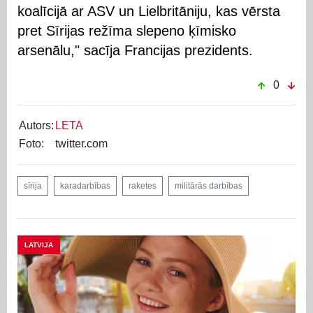
koalīcijā ar ASV un Lielbritāniju, kas vērsta
pret Sīrijas režīma slepeno ķīmisko
arsenālu," sacīja Francijas prezidents.
0
Autors:
LETA
Foto:
twitter.com
sīrija
karadarbības
raketes
militārās darbības
LATVIJA