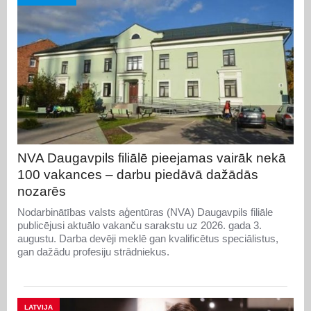
NVA Daugavpils filiālē pieejamas vairāk nekā
100 vakances – darbu piedāvā dažādās
nozarēs
Nodarbinātības valsts aģentūras (NVA) Daugavpils filiāle
publicējusi aktuālo vakanču sarakstu uz 2026. gada 3.
augustu. Darba devēji meklē gan kvalificētus speciālistus,
gan dažādu profesiju strādniekus.
LATVIJA