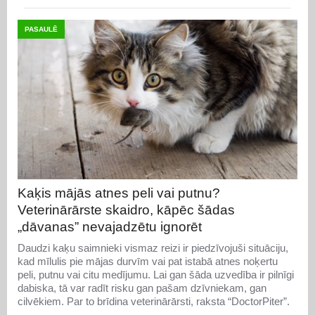
PASAULĒ
Kaķis mājās atnes peli vai putnu?
Veterinārārste skaidro, kāpēc šādas
„dāvanas” nevajadzētu ignorēt
Daudzi kaķu saimnieki vismaz reizi ir piedzīvojuši situāciju,
kad mīlulis pie mājas durvīm vai pat istabā atnes noķertu
peli, putnu vai citu medījumu. Lai gan šāda uzvedība ir pilnīgi
dabiska, tā var radīt risku gan pašam dzīvniekam, gan
cilvēkiem. Par to brīdina veterinārārsti, raksta “DoctorPiter”.