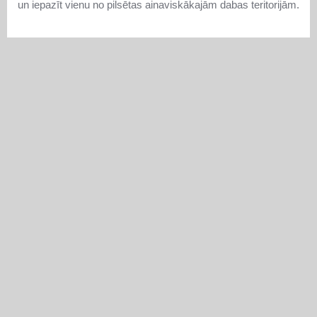
un iepazīt vienu no pilsētas ainaviskākajām dabas teritorijām.
DAUGAVPILS
Uz mēnesi ierobežos satiksmi Rīgas ielā
Daugavpils Komunālās saimniecības pārvalde informē, ka
no 31. jūlija līdz 31. augustam Rīgas ielas posmā no Institūta
ielas līdz Teātra ielai notiks asfalta seguma atjaunošanas
darbi. Remontdarbu laikā šajā ielas posmā būs spēkā
satiksmes ierobežojumi, tādēļ autovadītāji aicināti savlaicīgi
plānot maršrutus un ievērot izvietotās ceļa zīmes.