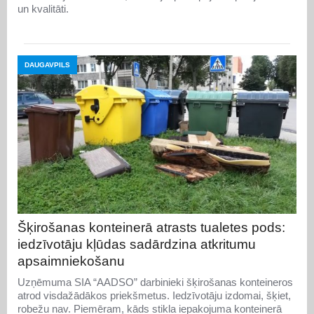
un kvalitāti.
DAUGAVPILS
Šķirošanas konteinerā atrasts tualetes pods:
iedzīvotāju kļūdas sadārdzina atkritumu
apsaimniekošanu
Uzņēmuma SIA “AADSO” darbinieki šķirošanas konteineros
atrod visdažādākos priekšmetus. Iedzīvotāju izdomai, šķiet,
robežu nav. Piemēram, kāds stikla iepakojuma konteinerā