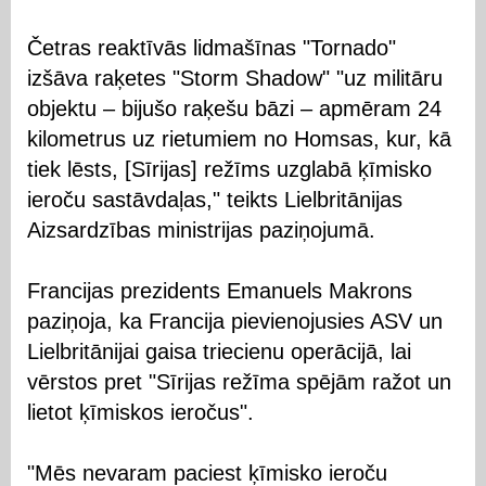
Četras reaktīvās lidmašīnas "Tornado"
izšāva raķetes "Storm Shadow" "uz militāru
objektu – bijušo raķešu bāzi – apmēram 24
kilometrus uz rietumiem no Homsas, kur, kā
tiek lēsts, [Sīrijas] režīms uzglabā ķīmisko
ieroču sastāvdaļas," teikts Lielbritānijas
Aizsardzības ministrijas paziņojumā.
Francijas prezidents Emanuels Makrons
paziņoja, ka Francija pievienojusies ASV un
Lielbritānijai gaisa triecienu operācijā, lai
vērstos pret "Sīrijas režīma spējām ražot un
lietot ķīmiskos ieročus".
"Mēs nevaram paciest ķīmisko ieroču