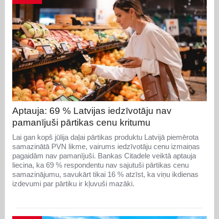
Aptauja: 69 % Latvijas iedzīvotāju nav
pamanījuši pārtikas cenu kritumu
Lai gan kopš jūlija daļai pārtikas produktu Latvijā piemērota
samazinātā PVN likme, vairums iedzīvotāju cenu izmaiņas
pagaidām nav pamanījuši. Bankas Citadele veiktā aptauja
liecina, ka 69 % respondentu nav sajutuši pārtikas cenu
samazinājumu, savukārt tikai 16 % atzīst, ka viņu ikdienas
izdevumi par pārtiku ir kļuvuši mazāki.