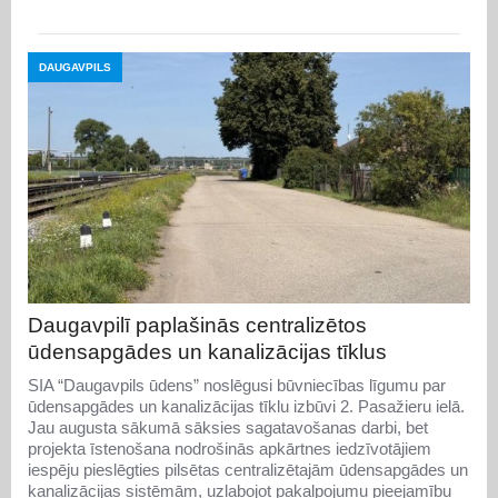
DAUGAVPILS
Daugavpilī paplašinās centralizētos
ūdensapgādes un kanalizācijas tīklus
SIA “Daugavpils ūdens” noslēgusi būvniecības līgumu par
ūdensapgādes un kanalizācijas tīklu izbūvi 2. Pasažieru ielā.
Jau augusta sākumā sāksies sagatavošanas darbi, bet
projekta īstenošana nodrošinās apkārtnes iedzīvotājiem
iespēju pieslēgties pilsētas centralizētajām ūdensapgādes un
kanalizācijas sistēmām, uzlabojot pakalpojumu pieejamību