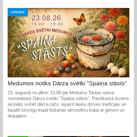
LATGALE
Medumos notiks Dārza svētki "Spaiņa stāsts"
23. augustā no plkst. 15.00 pie Medumu Tautas nama
norisināsies Dārza svētki "Spaiņa stāsts". Pasākumā ikviens
aicināts svinēt dārza ražu, iepazīt lauku dzīves tradīcijas un
baudīt sirsnīgu kopā būšanas atmosfēru kopā ar ģimeni un
draugiem.