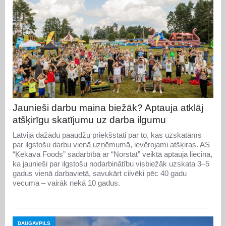
Jaunieši darbu maina biežāk? Aptauja atklāj
atšķirīgu skatījumu uz darba ilgumu
Latvijā dažādu paaudžu priekšstati par to, kas uzskatāms
par ilgstošu darbu vienā uzņēmumā, ievērojami atšķiras. AS
“Ķekava Foods” sadarbībā ar “Norstat” veiktā aptauja liecina,
ka jaunieši par ilgstošu nodarbinātību visbiežāk uzskata 3–5
gadus vienā darbavietā, savukārt cilvēki pēc 40 gadu
vecuma – vairāk nekā 10 gadus.
DAUGAVPILS