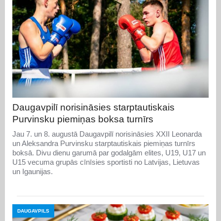
Daugavpilī norisināsies starptautiskais
Purvinsku piemiņas boksa turnīrs
Jau 7. un 8. augustā Daugavpilī norisināsies XXII Leonarda
un Aleksandra Purvinsku starptautiskais piemiņas turnīrs
boksā. Divu dienu garumā par godalgām elites, U19, U17 un
U15 vecuma grupās cīnīsies sportisti no Latvijas, Lietuvas
un Igaunijas.
DAUGAVPILS