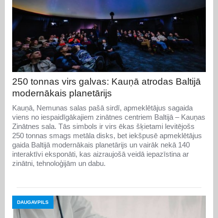
250 tonnas virs galvas: Kauņā atrodas Baltijā
modernākais planetārijs
Kauņā, Nemunas salas pašā sirdī, apmeklētājus sagaida
viens no iespaidīgākajiem zinātnes centriem Baltijā – Kauņas
Zinātnes sala. Tās simbols ir virs ēkas šķietami levitējošs
250 tonnas smags metāla disks, bet iekšpusē apmeklētājus
gaida Baltijā modernākais planetārijs un vairāk nekā 140
interaktīvi eksponāti, kas aizraujošā veidā iepazīstina ar
zinātni, tehnoloģijām un dabu.
DAUGAVPILS