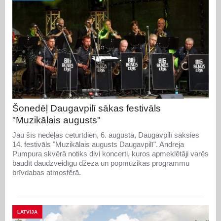
Šonedēļ Daugavpilī sākas festivāls
"Muzikālais augusts"
Jau šīs nedēļas ceturtdien, 6. augustā, Daugavpilī sāksies
14. festivāls "Muzikālais augusts Daugavpilī". Andreja
Pumpura skvērā notiks divi koncerti, kuros apmeklētāji varēs
baudīt daudzveidīgu džeza un popmūzikas programmu
brīvdabas atmosfērā.
LATVIJA