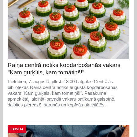
Raiņa centrā notiks kopdarbošanās vakars
"Kam gurķītis, kam tomātiņš!"
Piektdien, 7. augustā, plkst. 18.00 Latgales Centrālās
bibliotēkas Raiņa centrā notiks augusta kopdarbošanās
vakars "Kam gurķītis, kam tomātiņš!". Pasākumā
apmeklētāji aicināti pavadīt vakaru patīkamā gaisotnē,
daloties pieredzē, sarunās un kopīgās aktivitātēs.
LATVIJA