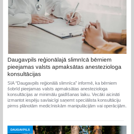
Daugavpils reģionālajā slimnīcā bērniem
pieejamas valsts apmaksātas anesteziologa
konsultācijas
SIA “Daugavpils reģionālā slimnīca” informē, ka bērniem
šobrīd pieejamas valsts apmaksātas anesteziologa
konsultācijas ar minimālu gaidīšanas laiku. Vecāki aicināti
izmantot iespēju savlaicīgi saņemt speciālista konsultāciju
pirms plānotām medicīniskām manipulācijām vai operācijām.
DAUGAVPILS