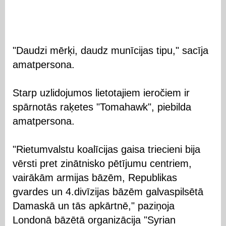
"Daudzi mērķi, daudz munīcijas tipu," sacīja
amatpersona.
Starp uzlidojumos lietotajiem ieročiem ir
spārnotās raķetes "Tomahawk", piebilda
amatpersona.
"Rietumvalstu koalīcijas gaisa triecieni bija
vērsti pret zinātnisko pētījumu centriem,
vairākām armijas bāzēm, Republikas
gvardes un 4.divīzijas bāzēm galvaspilsētā
Damaskā un tās apkārtnē," paziņoja
Londonā bāzētā organizācija "Syrian