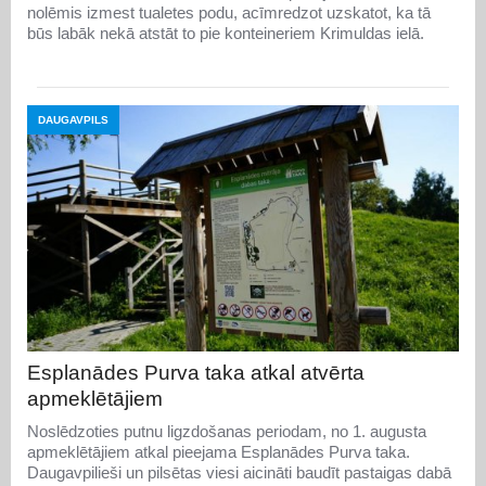
nolēmis izmest tualetes podu, acīmredzot uzskatot, ka tā
būs labāk nekā atstāt to pie konteineriem Krimuldas ielā.
DAUGAVPILS
Esplanādes Purva taka atkal atvērta
apmeklētājiem
Noslēdzoties putnu ligzdošanas periodam, no 1. augusta
apmeklētājiem atkal pieejama Esplanādes Purva taka.
Daugavpilieši un pilsētas viesi aicināti baudīt pastaigas dabā