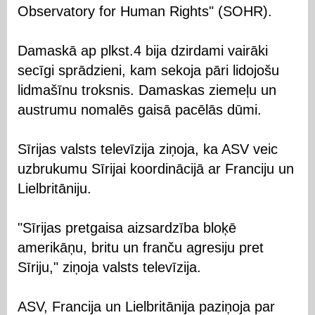
Observatory for Human Rights" (SOHR).
Damaskā ap plkst.4 bija dzirdami vairāki
secīgi sprādzieni, kam sekoja pāri lidojošu
lidmašīnu troksnis. Damaskas ziemeļu un
austrumu nomalēs gaisā pacēlās dūmi.
Sīrijas valsts televīzija ziņoja, ka ASV veic
uzbrukumu Sīrijai koordinācijā ar Franciju un
Lielbritāniju.
"Sīrijas pretgaisa aizsardzība bloķē
amerikāņu, britu un franču agresiju pret
Sīriju," ziņoja valsts televīzija.
ASV, Francija un Lielbritānija paziņoja par