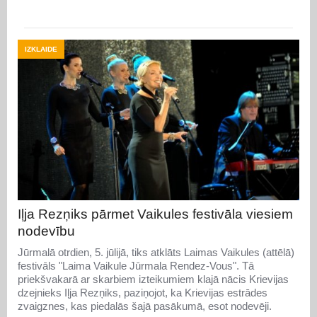
IZKLAIDE
Iļja Rezņiks pārmet Vaikules festivāla viesiem
nodevību
Jūrmalā otrdien, 5. jūlijā, tiks atklāts Laimas Vaikules (attēlā)
festivāls "Laima Vaikule Jūrmala Rendez-Vous". Tā
priekšvakarā ar skarbiem izteikumiem klajā nācis Krievijas
dzejnieks Iļja Rezņiks, paziņojot, ka Krievijas estrādes
zvaigznes, kas piedalās šajā pasākumā, esot nodevēji.