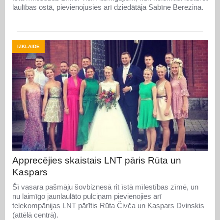
laulības ostā, pievienojusies arī dziedātāja Sabīne Berezina.
IZKLAIDE
Apprecējies skaistais LNT pāris Rūta un
Kaspars
Šī vasara pašmāju šovbiznesā rit īstā mīlestības zīmē, un
nu laimīgo jaunlaulāto pulciņam pievienojies arī
telekompānijas LNT pārītis Rūta Čivča un Kaspars Dvinskis
(attēlā centrā).