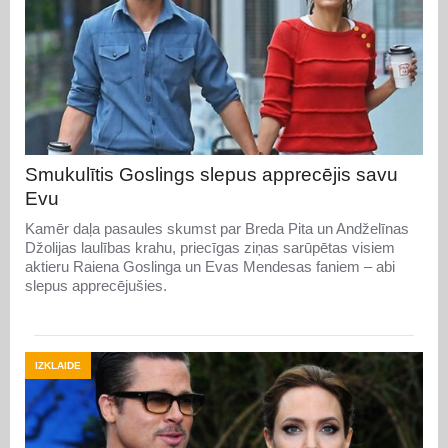
Smukulītis Goslings slepus apprecējis savu
Evu
Kamēr daļa pasaules skumst par Breda Pita un Andželīnas
Džolijas laulības krahu, priecīgas ziņas sarūpētas visiem
aktieru Raiena Goslinga un Evas Mendesas faniem – abi
slepus apprecējušies.
IZKLAIDE