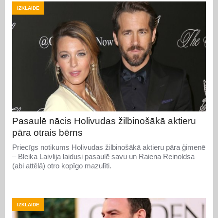
IZKLAIDE
Pasaulē nācis Holivudas žilbinošākā aktieru
pāra otrais bērns
Priecīgs notikums Holivudas žilbinošākā aktieru pāra ģimenē
– Bleika Laivlija laidusi pasaulē savu un Raiena Reinoldsa
(abi attēlā) otro kopīgo mazulīti.
IZKLAIDE