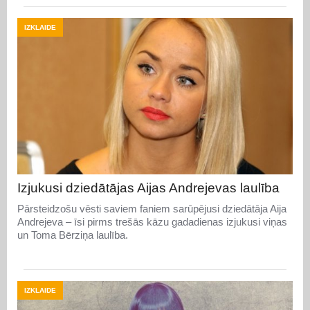
IZKLAIDE
Izjukusi dziedātājas Aijas Andrejevas laulība
Pārsteidzošu vēsti saviem faniem sarūpējusi dziedātāja Aija
Andrejeva – īsi pirms trešās kāzu gadadienas izjukusi viņas
un Toma Bērziņa laulība.
IZKLAIDE