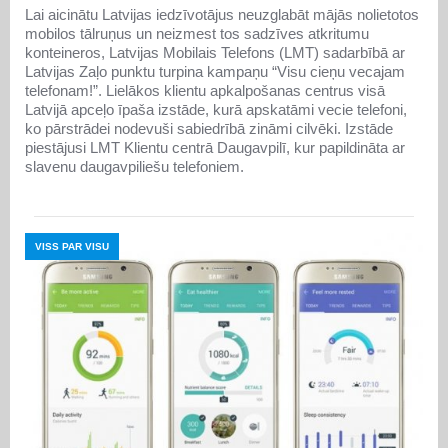
Lai aicinātu Latvijas iedzīvotājus neuzglabāt mājās nolietotos
mobilos tālruņus un neizmest tos sadzīves atkritumu
konteineros, Latvijas Mobilais Telefons (LMT) sadarbībā ar
Latvijas Zaļo punktu turpina kampaņu “Visu cieņu vecajam
telefonam!”. Lielākos klientu apkalpošanas centrus visā
Latvijā apceļo īpaša izstāde, kurā apskatāmi vecie telefoni,
ko pārstrādei nodevuši sabiedrībā zināmi cilvēki. Izstāde
piestājusi LMT Klientu centrā Daugavpilī, kur papildināta ar
slavenu daugavpiliešu telefoniem.
VISS PAR VISU