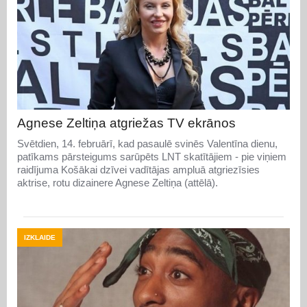
Agnese Zeltiņa atgriežas TV ekrānos
Svētdien, 14. februārī, kad pasaulē svinēs Valentīna dienu,
patīkams pārsteigums sarūpēts LNT skatītājiem - pie viņiem
raidījuma Košākai dzīvei vadītājas ampluā atgriezīsies
aktrise, rotu dizainere Agnese Zeltiņa (attēlā).
IZKLAIDE