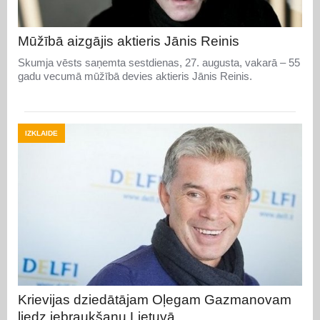
Mūžībā aizgājis aktieris Jānis Reinis
Skumja vēsts saņemta sestdienas, 27. augusta, vakarā – 55
gadu vecumā mūžībā devies aktieris Jānis Reinis.
IZKLAIDE
Krievijas dziedātājam Oļegam Gazmanovam
liedz iebraukšanu Lietuvā