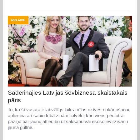
IZKLAIDE
Saderinājies Latvijas šovbiznesa skaistākais
pāris
To, ka šī vasara ir labvēlīgs laiks mīlas dzīves nokārtošanai,
apliecina arī sabiedrībā zināmi cilvēki, kuri viens pēc otra
paziņo par jaunu attiecību uzsākšanu vai esošo ievirzīšanu
jaunā gultnē.