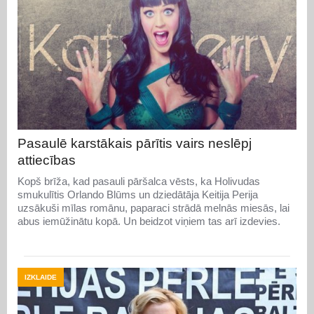
Pasaulē karstākais pārītis vairs neslēpj
attiecības
Kopš brīža, kad pasauli pāršalca vēsts, ka Holivudas
smukulītis Orlando Blūms un dziedātāja Keitija Perija
uzsākuši mīlas romānu, paparaci strādā melnās miesās, lai
abus iemūžinātu kopā. Un beidzot viņiem tas arī izdevies.
IZKLAIDE