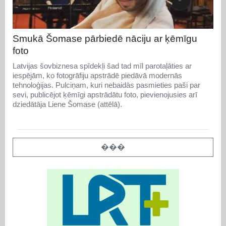
Smukā Šomase pārbiedē nāciju ar ķēmīgu
foto
Latvijas šovbiznesa spīdekļi šad tad mīl parotaļāties ar
iespējām, ko fotogrāfiju apstrādē piedāvā modernās
tehnoloģijas. Pulciņam, kuri nebaidās pasmieties paši par
sevi, publicējot ķēmīgi apstrādātu foto, pievienojusies arī
dziedātāja Liene Šomase (attēlā).
���