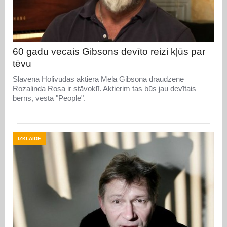
60 gadu vecais Gibsons devīto reizi kļūs par
tēvu
Slavenā Holivudas aktiera Mela Gibsona draudzene
Rozalinda Rosa ir stāvoklī. Aktierim tas būs jau devītais
bērns, vēsta "People".
IZKLAIDE