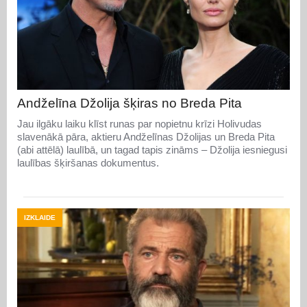
Andželīna Džolija šķiras no Breda Pita
Jau ilgāku laiku klīst runas par nopietnu krīzi Holivudas
slavenākā pāra, aktieru Andželīnas Džolijas un Breda Pita
(abi attēlā) laulībā, un tagad tapis zināms – Džolija iesniegusi
laulības šķiršanas dokumentus.
IZKLAIDE