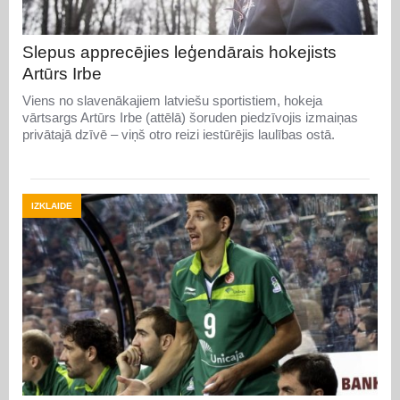
Slepus apprecējies leģendārais hokejists
Artūrs Irbe
Viens no slavenākajiem latviešu sportistiem, hokeja
vārtsargs Artūrs Irbe (attēlā) šoruden piedzīvojis izmaiņas
privātajā dzīvē – viņš otro reizi iestūrējis laulības ostā.
IZKLAIDE