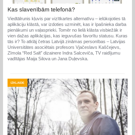
Kas slavenībām telefonā?
Viedtālrunis kļuvis par vizītkartes alternatīvu – ielūkojoties tā
aplikāciju klāstā, var izdoties uzminēt, kas ir īpašnieka darba
pienākumi un vaļasprieki. Tomēr no lielā klāsta visbiežāk ir
vien dažas aplikācijas, kas ieguvušas favorītu statusu. Kuras
tās ir? To atklāj četras Latvijā zināmas personības – Latvijas
Universitātes asociētais profesors Vjačeslavs Kaščejevs,
Zīmola “Red Salt” dizainere Indra Salceviča, TV raidījumu
vadītājas Maija Silova un Jana Duļevska.
IZKLAIDE