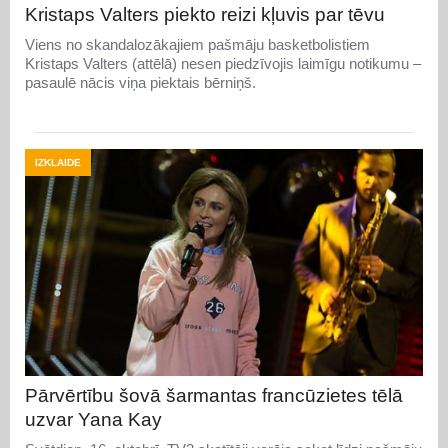
Kristaps Valters piekto reizi kļuvis par tēvu
Viens no skandalozākajiem pašmāju basketbolistiem
Kristaps Valters (attēlā) nesen piedzīvojis laimīgu notikumu –
pasaulē nācis viņa piektais bērniņš.
IZKLAIDE
Pārvērtību šovā šarmantas francūzietes tēlā
uzvar Yana Kay