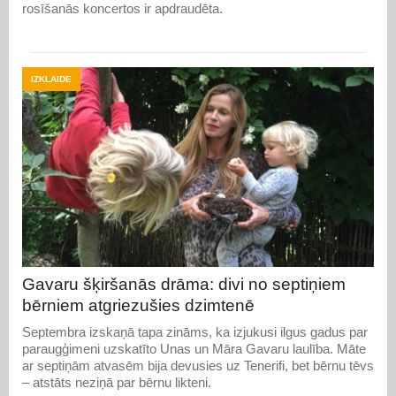
rosīšanās koncertos ir apdraudēta.
IZKLAIDE
Gavaru šķiršanās drāma: divi no septiņiem
bērniem atgriezušies dzimtenē
Septembra izskaņā tapa zināms, ka izjukusi ilgus gadus par
paraugģimeni uzskatīto Unas un Māra Gavaru laulība. Māte
ar septiņām atvasēm bija devusies uz Tenerifi, bet bērnu tēvs
– atstāts neziņā par bērnu likteni.