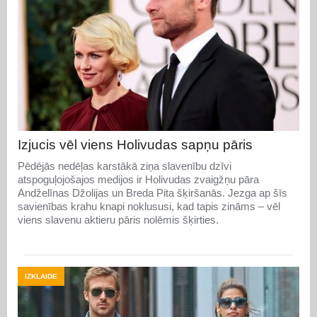
Izjucis vēl viens Holivudas sapņu pāris
Pēdējās nedēļas karstākā ziņa slavenību dzīvi
atspoguļojošajos medijos ir Holivudas zvaigžņu pāra
Andželīnas Džolijas un Breda Pita šķiršanās. Jezga ap šīs
savienības krahu knapi noklususi, kad tapis zināms – vēl
viens slavenu aktieru pāris nolēmis šķirties.
IZKLAIDE