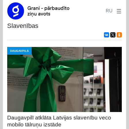
RU
slavenības
DAUGAVPILS
Daugavpilī atklāta Latvijas slavenību veco
mobilo tālruņu izstāde