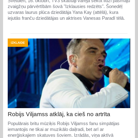
Svētdien, 16. oktobrī, TV3 skatītāji varēja sekot līdzi pašmāju
zvaigžņu pārvērtībām šovā "Izklausies redzēts". Šonedēļ
uzvaras laurus plūca dziedātāja Yana Kay (attēlā), kura
iejutās franču dziedātājas un aktrises Vanesas Paradī tēlā.
IZKLAIDE
Robijs Viljamss atklāj, ka cieš no artrīta
Populārais britu mūziķis Robijs Viljamss fanu simpātijas
iemantojis ne tikai ar muzikālo daiļradi, bet arī ar
enerģiskajiem skatuves šoviem. Izrādās, viņa aktīvā