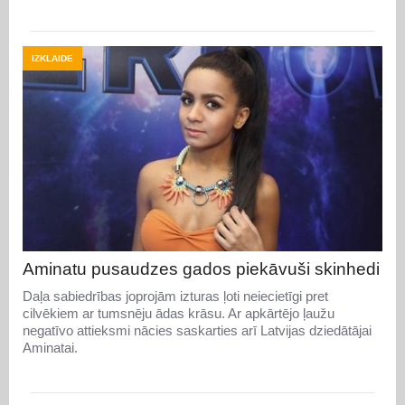
IZKLAIDE
Aminatu pusaudzes gados piekāvuši skinhedi
Daļa sabiedrības joprojām izturas ļoti neiecietīgi pret
cilvēkiem ar tumsnēju ādas krāsu. Ar apkārtējo ļaužu
negatīvo attieksmi nācies saskarties arī Latvijas dziedātājai
Aminatai.