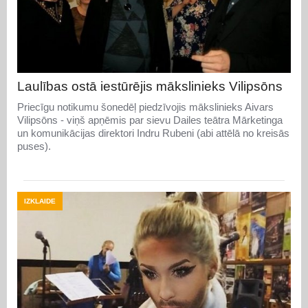
Laulības ostā iestūrējis mākslinieks Vilipsōns
Priecīgu notikumu šonedēļ piedzīvojis mākslinieks Aivars
Vilipsōns - viņš apņēmis par sievu Dailes teātra Mārketinga
un komunikācijas direktori Indru Rubeni (abi attēlā no kreisās
puses).
IZKLAIDE