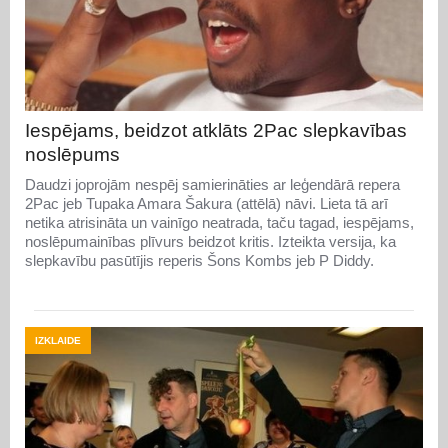
Iespējams, beidzot atklāts 2Pac slepkavības
noslēpums
Daudzi joprojām nespēj samierināties ar leģendārā repera
2Pac jeb Tupaka Amara Šakura (attēlā) nāvi. Lieta tā arī
netika atrisināta un vainīgo neatrada, taču tagad, iespējams,
noslēpumainības plīvurs beidzot kritis. Izteikta versija, ka
slepkavību pasūtījis reperis Šons Kombs jeb P Diddy.
IZKLAIDE