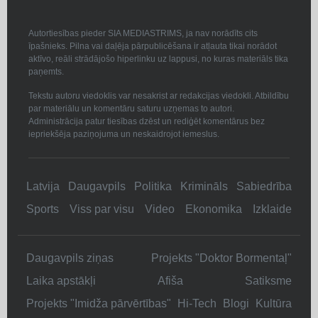
Autortiesības pieder SIA MEDIASTRIMS, ja nav norādīts cits
īpašnieks. Pilna vai daļēja pārpublicēšana ir atļauta tikai norādot
aktīvo, reāli strādājošo hiperlinku uz lappusi, no kuras materiāls tika
paņemts.
Tekstu autoru viedoklis var nesakrist ar redakcijas viedokli. Atbildību
par materiālu un komentāru saturu uzņemas to autori.
Administrācija patur tiesības dzēst un rediģēt komentārus bez
iepriekšēja paziņojuma un neskaidrojot iemeslus.
Latvija
Daugavpils
Politika
Krimināls
Sabiedrība
Sports
Viss par visu
Video
Ekonomika
Izklaide
Daugavpils ziņas
Projekts "Doktor Bormentaļ"
Laika apstākļi
Afiša
Satiksme
Projekts "Imidža pārvērtības"
Hi-Tech
Blogi
Kultūra