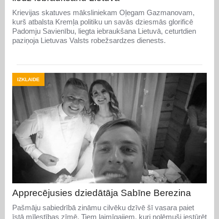
Krievijas skatuves māksliniekam Oļegam Gazmanovam,
kurš atbalsta Kremļa politiku un savās dziesmās glorificē
Padomju Savienību, liegta iebraukšana Lietuvā, ceturtdien
paziņoja Lietuvas Valsts robežsardzes dienests.
IZKLAIDE
Apprecējusies dziedātāja Sabīne Berezina
Pašmāju sabiedrībā zināmu cilvēku dzīvē šī vasara paiet
īstā mīlestības zīmē. Tiem laimīgajiem, kuri nolēmuši iestūrēt