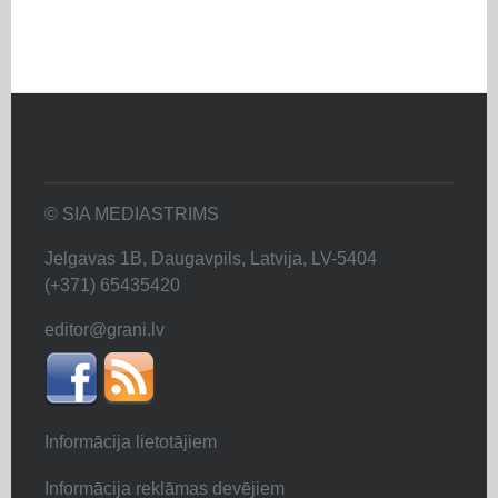
© SIA MEDIASTRIMS
Jelgavas 1B, Daugavpils, Latvija, LV-5404
(+371) 65435420
editor@grani.lv
Informācija lietotājiem
Informācija reklāmas devējiem