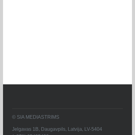
© SIA MEDIASTRIMS
Jelgavas 1B, Daugavpils, Latvija, LV-5404