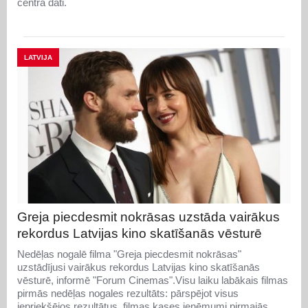
centra dati.
LATVIJA
Greja piecdesmit nokrāsas uzstāda vairākus
rekordus Latvijas kino skatīšanās vēsturē
Nedēļas nogalē filma "Greja piecdesmit nokrāsas"
uzstādījusi vairākus rekordus Latvijas kino skatīšanās
vēsturē, informē "Forum Cinemas".Visu laiku labākais filmas
pirmās nedēļas nogales rezultāts: pārspējot visus
iepriekšējos rezultātus, filmas kases ieņēmumi pirmajās