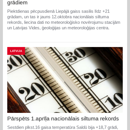
grādiem
Piektdienas pēcpusdienā Liepājā gaiss sasilis līdz +21
grādam, un tas ir jauns 12.oktobra nacionālais siltuma
rekords, liecina dati no meteoroloģisko novērojumu stacijām
un Latvijas Vides, ģeoloģijas un meteoroloģijas centra.
LATVIJA
Pārspēts 1.aprīļa nacionālais siltuma rekords
Sestdien plkst.16 gaisa temperatūra Saldū bija +18,7 grādi,