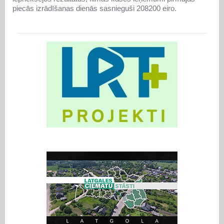
piecās izrādīšanas dienās sasnieguši 208200 eiro.