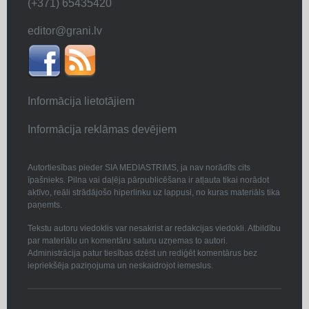
(+371) 65435420
editor@grani.lv
Informācija lietotājiem
Informācija reklāmas devējiem
Autortiesības pieder SIA MEDIASTRIMS, ja nav norādīts cits
īpašnieks. Pilna vai daļēja pārpublicēšana ir atļauta tikai norādot
aktīvo, reāli strādājošo hiperlinku uz lappusi, no kuras materiāls tika
paņemts.
Tekstu autoru viedoklis var nesakrist ar redakcijas viedokli. Atbildību
par materiālu un komentāru saturu uzņemas to autori.
Administrācija patur tiesības dzēst un rediģēt komentārus bez
iepriekšēja paziņojuma un neskaidrojot iemeslus.