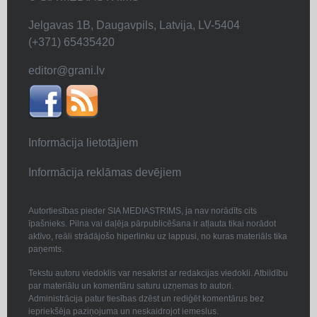
Jelgavas 1B, Daugavpils, Latvija, LV-5404
(+371) 65435420
editor@grani.lv
Informācija lietotājiem
Informācija reklāmas devējiem
Autortiesības pieder SIA MEDIASTRIMS, ja nav norādīts cits
īpašnieks. Pilna vai daļēja pārpublicēšana ir atļauta tikai norādot
aktīvo, reāli strādājošo hiperlinku uz lappusi, no kuras materiāls tika
paņemts.
Tekstu autoru viedoklis var nesakrist ar redakcijas viedokli. Atbildību
par materiālu un komentāru saturu uzņemas to autori.
Administrācija patur tiesības dzēst un rediģēt komentārus bez
iepriekšēja paziņojuma un neskaidrojot iemeslus.