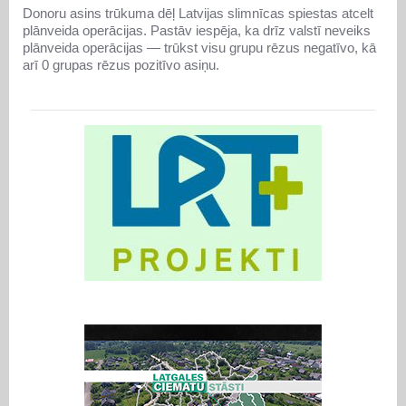
Donoru asins trūkuma dēļ Latvijas slimnīcas spiestas atcelt
plānveida operācijas. Pastāv iespēja, ka drīz valstī neveiks
plānveida operācijas — trūkst visu grupu rēzus negatīvo, kā
arī 0 grupas rēzus pozitīvo asiņu.