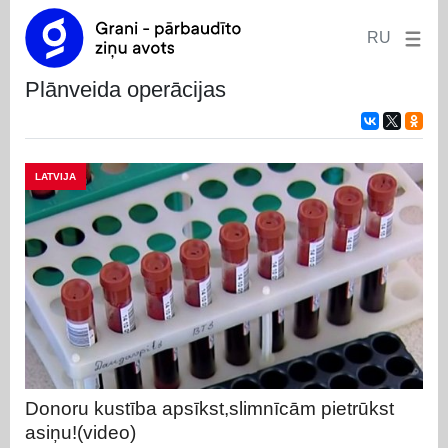
RU
plānveida operācijas
LATVIJA
Donoru kustība apsīkst,slimnīcām pietrūkst
asiņu!(video)