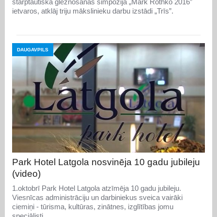
starptautiskā gleznošanas simpozija „Mark Rothko 2016”
ietvaros, atklāj triju mākslinieku darbu izstādi „Trīs”.
DAUGAVPILS
Park Hotel Latgola nosvinēja 10 gadu jubileju
(video)
1.oktobrī Park Hotel Latgola atzīmēja 10 gadu jubileju.
Viesnīcas administrāciju un darbiniekus sveica vairāki
ciemiņi - tūrisma, kultūras, zinātnes, izglītības jomu
speciālisti.