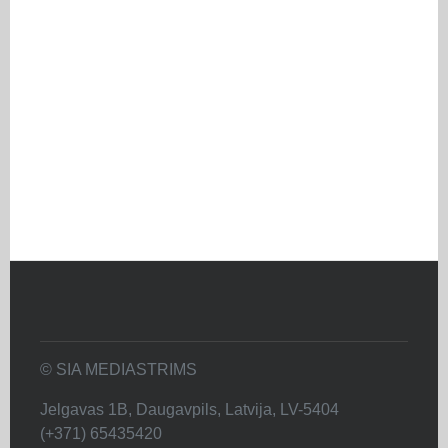
© SIA MEDIASTRIMS
Jelgavas 1B, Daugavpils, Latvija, LV-5404
(+371) 65435420