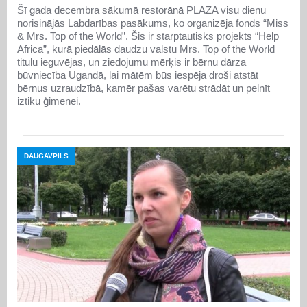
Šī gada decembra sākumā restorānā PLAZA visu dienu
norisinājās Labdarības pasākums, ko organizēja fonds “Miss
& Mrs. Top of the World”. Šis ir starptautisks projekts “Help
Africa”, kurā piedālās daudzu valstu Mrs. Top of the World
titulu ieguvējas, un ziedojumu mērķis ir bērnu dārza
būvniecība Ugandā, lai mātēm būs iespēja droši atstāt
bērnus uzraudzībā, kamēr pašas varētu strādāt un pelnīt
iztiku ģimenei.
DAUGAVPILS