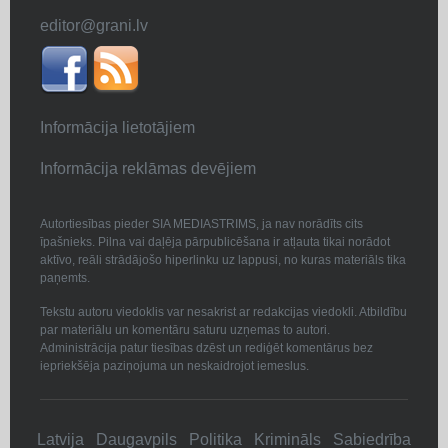
editor@grani.lv
Informācija lietotājiem
Informācija reklāmas devējiem
Autortiesības pieder SIA MEDIASTRIMS, ja nav norādīts cits
īpašnieks. Pilna vai daļēja pārpublicēšana ir atļauta tikai norādot
aktīvo, reāli strādājošo hiperlinku uz lappusi, no kuras materiāls tika
paņemts.
Tekstu autoru viedoklis var nesakrist ar redakcijas viedokli. Atbildību
par materiālu un komentāru saturu uzņemas to autori.
Administrācija patur tiesības dzēst un rediģēt komentārus bez
iepriekšēja paziņojuma un neskaidrojot iemeslus.
Latvija
Daugavpils
Politika
Krimināls
Sabiedrība