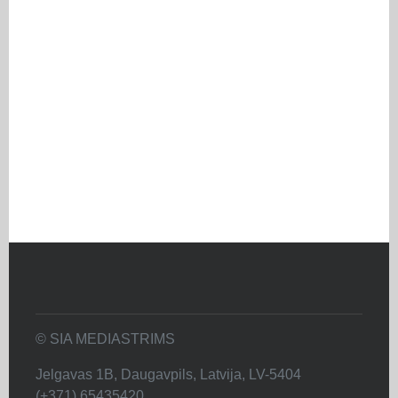
© SIA MEDIASTRIMS
Jelgavas 1B, Daugavpils, Latvija, LV-5404
(+371) 65435420