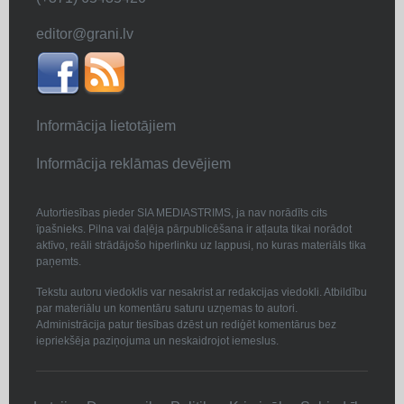
editor@grani.lv
Informācija lietotājiem
Informācija reklāmas devējiem
Autortiesības pieder SIA MEDIASTRIMS, ja nav norādīts cits
īpašnieks. Pilna vai daļēja pārpublicēšana ir atļauta tikai norādot
aktīvo, reāli strādājošo hiperlinku uz lappusi, no kuras materiāls tika
paņemts.
Tekstu autoru viedoklis var nesakrist ar redakcijas viedokli. Atbildību
par materiālu un komentāru saturu uzņemas to autori.
Administrācija patur tiesības dzēst un rediģēt komentārus bez
iepriekšēja paziņojuma un neskaidrojot iemeslus.