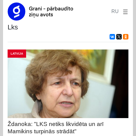
RU
lks
LATVIJA
Ždanoka: "LKS netiks likvidēta un arī
Mamikins turpinās strādāt"