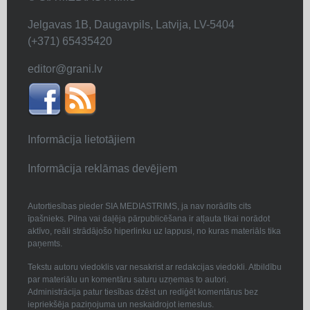
Jelgavas 1B, Daugavpils, Latvija, LV-5404
(+371) 65435420
editor@grani.lv
Informācija lietotājiem
Informācija reklāmas devējiem
Autortiesības pieder SIA MEDIASTRIMS, ja nav norādīts cits
īpašnieks. Pilna vai daļēja pārpublicēšana ir atļauta tikai norādot
aktīvo, reāli strādājošo hiperlinku uz lappusi, no kuras materiāls tika
paņemts.
Tekstu autoru viedoklis var nesakrist ar redakcijas viedokli. Atbildību
par materiālu un komentāru saturu uzņemas to autori.
Administrācija patur tiesības dzēst un rediģēt komentārus bez
iepriekšēja paziņojuma un neskaidrojot iemeslus.