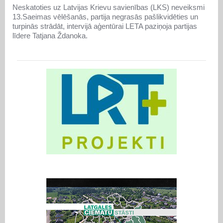
Neskatoties uz Latvijas Krievu savienības (LKS) neveiksmi
13.Saeimas vēlēšanās, partija negrasās pašlikvidēties un
turpinās strādāt, intervijā aģentūrai LETA paziņoja partijas
līdere Tatjana Ždanoka.