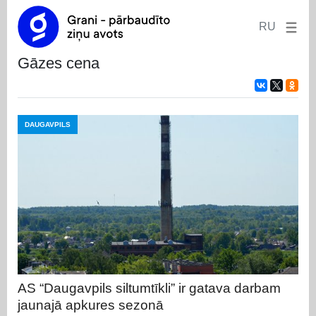
RU
gāzes cena
DAUGAVPILS
AS “Daugavpils siltumtīkli” ir gatava darbam
jaunajā apkures sezonā