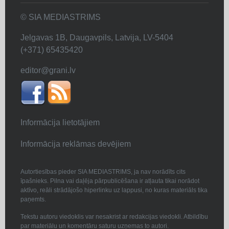
© SIA MEDIASTRIMS
Jelgavas 1B, Daugavpils, Latvija, LV-5404
(+371) 65435420
editor@grani.lv
Informācija lietotājiem
Informācija reklāmas devējiem
Autortiesības pieder SIA MEDIASTRIMS, ja nav norādīts cits
īpašnieks. Pilna vai daļēja pārpublicēšana ir atļauta tikai norādot
aktīvo, reāli strādājošo hiperlinku uz lappusi, no kuras materiāls tika
paņemts.
Tekstu autoru viedoklis var nesakrist ar redakcijas viedokli. Atbildību
par materiālu un komentāru saturu uzņemas to autori.