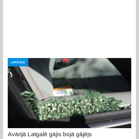
LATGALE
Avārijā Latgalē gājis bojā gājējs