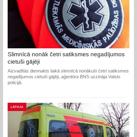
Slimnīcā nonāk četri satiksmes negadījumos
cietuši gājēji
Aizvadītās diennakts laikā slimnīcā nonākuši četri satiksmes
negadījumos cietuši gājēji, aģentūra BNS uzzināja Valsts
policijā.
LATVIJA