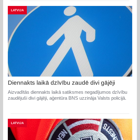
LATVIJA
Diennakts laikā dzīvību zaudē divi gājēji
Aizvadītās diennakts laikā satiksmes negadījumos dzīvību
zaudējuši divi gājēji, aģentūra BNS uzzināja Valsts policijā.
LATVIJA