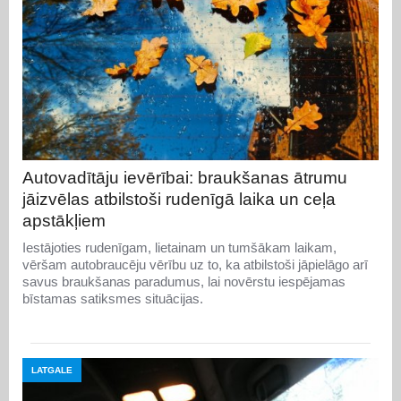
Autovadītāju ievērībai: braukšanas ātrumu
jāizvēlas atbilstoši rudenīgā laika un ceļa
apstākļiem
Iestājoties rudenīgam, lietainam un tumšākam laikam,
vēršam autobraucēju vērību uz to, ka atbilstoši jāpielāgo arī
savus braukšanas paradumus, lai novērstu iespējamas
bīstamas satiksmes situācijas.
LATGALE