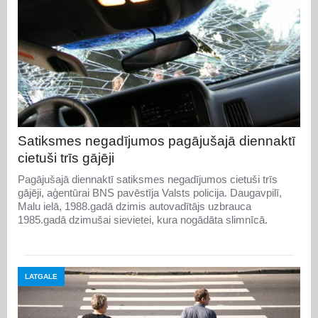
Satiksmes negadījumos pagājušajā diennaktī
cietuši trīs gājēji
Pagājušajā diennaktī satiksmes negadījumos cietuši trīs
gājēji, aģentūrai BNS pavēstīja Valsts policija. Daugavpilī,
Malu ielā, 1988.gadā dzimis autovadītājs uzbrauca
1985.gadā dzimušai sievietei, kura nogādāta slimnīcā.
LATGALE