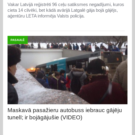
Vakar Latvijā reģistrēti 96 ceļu satiksmes negadījumi, kuros
cieta 14 cilvēki, bet kādā avārijā Latgalē gāja bojā gājējs,
aģentūru LETA informēja Valsts policija.
PASAULĒ
Maskavā pasažieru autobuss iebrauc gājēju
tunelī; ir bojāgājušie (VIDEO)