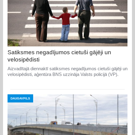
Satiksmes negadījumos cietuši gājēji un
velosipēdisti
Aizvadītajā diennaktī satiksmes negadījumos cietuši gājēji un
velosipēdisti, aģentūra BNS uzzināja Valsts policijā (VP).
DAUGAVPILS