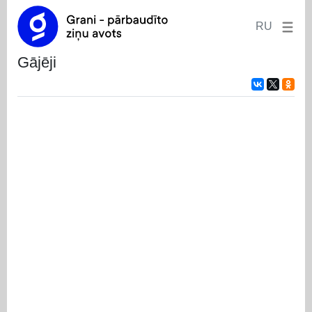
RU
gājēji