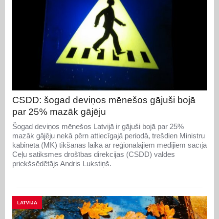
CSDD: šogad deviņos mēnešos gājuši bojā
par 25% mazāk gājēju
Šogad deviņos mēnešos Latvijā ir gājuši bojā par 25%
mazāk gājēju nekā pērn attiecīgajā periodā, trešdien Ministru
kabinetā (MK) tikšanās laikā ar reģionālajiem medijiem sacīja
Ceļu satiksmes drošības direkcijas (CSDD) valdes
priekšsēdētājs Andris Lukstiņš.
LATVIJA