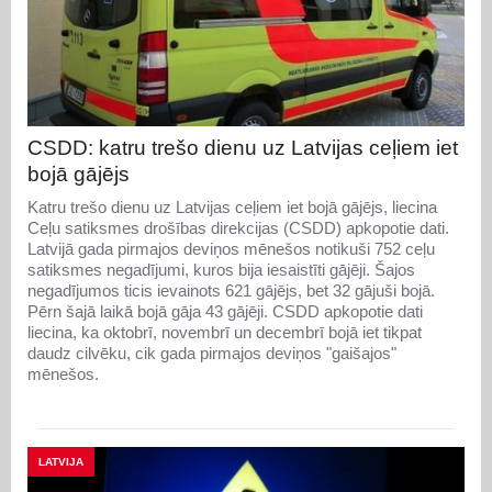
CSDD: katru trešo dienu uz Latvijas ceļiem iet
bojā gājējs
Katru trešo dienu uz Latvijas ceļiem iet bojā gājējs, liecina
Ceļu satiksmes drošības direkcijas (CSDD) apkopotie dati.
Latvijā gada pirmajos deviņos mēnešos notikuši 752 ceļu
satiksmes negadījumi, kuros bija iesaistīti gājēji. Šajos
negadījumos ticis ievainots 621 gājējs, bet 32 gājuši bojā.
Pērn šajā laikā bojā gāja 43 gājēji. CSDD apkopotie dati
liecina, ka oktobrī, novembrī un decembrī bojā iet tikpat
daudz cilvēku, cik gada pirmajos deviņos "gaišajos"
mēnešos.
LATVIJA