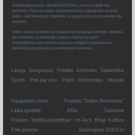
Autortiesības pieder SIA MEDIASTRIMS, ja nav norādīts cits
īpašnieks. Pilna vai daļēja pārpublicēšana ir atļauta tikai norādot
aktīvo, reāli strādājošo hiperlinku uz lappusi, no kuras materiāls tika
paņemts.
Tekstu autoru viedoklis var nesakrist ar redakcijas viedokli. Atbildību
par materiālu un komentāru saturu uzņemas to autori.
Administrācija patur tiesības dzēst un rediģēt komentārus bez
iepriekšēja paziņojuma un neskaidrojot iemeslus.
Latvija
Daugavpils
Politika
Krimināls
Sabiedrība
Sports
Viss par visu
Video
Ekonomika
Izklaide
Daugavpils ziņas
Projekts "Doktor Bormentaļ"
Laika apstākļi
Afiša
Satiksme
Projekts "Imidža pārvērtības"
Hi-Tech
Blogi
Kultūra
Foto galerija
Sludinājumi SSDS.lv