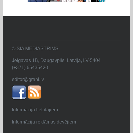
© SIA MEDIASTRIMS
Jelgavas 1B, Daugavpils, Latvija, LV-5404
(+371) 65435420
editor@grani.lv
Informācija lietotājiem
Informācija reklāmas devējiem