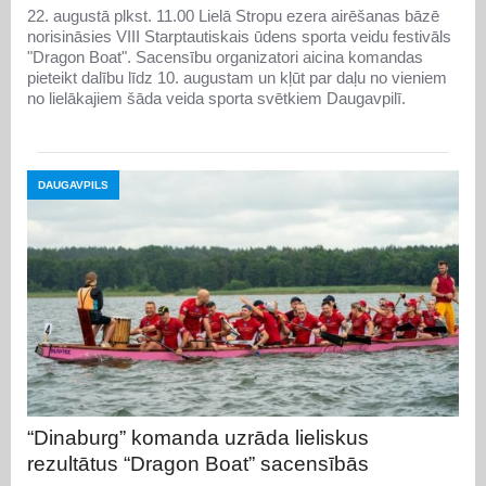
22. augustā plkst. 11.00 Lielā Stropu ezera airēšanas bāzē
norisināsies VIII Starptautiskais ūdens sporta veidu festivāls
"Dragon Boat". Sacensību organizatori aicina komandas
pieteikt dalību līdz 10. augustam un kļūt par daļu no vieniem
no lielākajiem šāda veida sporta svētkiem Daugavpilī.
DAUGAVPILS
“Dinaburg” komanda uzrāda lieliskus
rezultātus “Dragon Boat” sacensībās