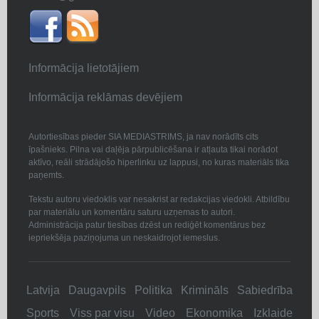
Informācija lietotājiem
Informācija reklāmas devējiem
Autortiesības pieder SIA MEDIASTRIMS, ja nav norādīts cits
īpašnieks. Pilna vai daļēja pārpublicēšana ir atļauta tikai norādot
aktīvo, reāli strādājošo hiperlinku uz lappusi, no kuras materiāls tika
paņemts.
Tekstu autoru viedoklis var nesakrist ar redakcijas viedokli. Atbildību
par materiālu un komentāru saturu uzņemas to autori.
Administrācija patur tiesības dzēst un rediģēt komentārus bez
iepriekšēja paziņojuma un neskaidrojot iemeslus.
Latvija
Daugavpils
Politika
Krimināls
Sabiedrība
Sports
Viss par visu
Video
Ekonomika
Izklaide