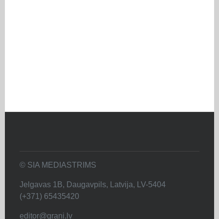
© SIA MEDIASTRIMS
Jelgavas 1B, Daugavpils, Latvija, LV-5404
(+371) 65435420
editor@grani.lv