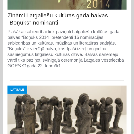
Zināmi Latgaliešu kultūras gada balvas
"Boņuks" nominanti
Plašākai sabiedrībai tiek paziņoti Latgaliešu kultūras gada
balvas “Boņuks 2014” pretendenti 16 nominācijās
sabiedrības un kultūras, mūzikas un literatūras sadaļās.
“Boņuks” ir vienīgā balva, kas īpaši izceļ un godina
sasniegumus latgaliešu kultūras dzīvē. Balvas saņēmēju
vārdi tiks paziņoti svinīgajā ceremonijā Latgales vēstniecībā
GORS šī gada 22. februārī.
LATGALE