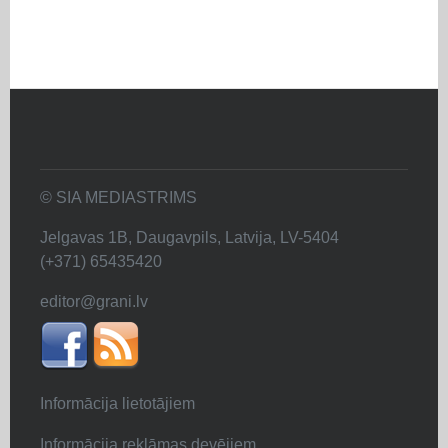
© SIA MEDIASTRIMS
Jelgavas 1B, Daugavpils, Latvija, LV-5404
(+371) 65435420
editor@grani.lv
Informācija lietotājiem
Informācija reklāmas devējiem