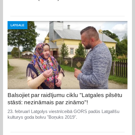
LATGALE
Balsojiet par raidījumu ciklu "Latgales pilsētu
stāsti: nezināmais par zināmo"!
23. februarī Latgolys viestnīceibā GORS padūs Latgalīšu
kulturys goda bolvu "Boņuks 2019".