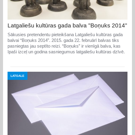
Latgaliešu kultūras gada balva "Boņuks 2014"
Sākusies pretendentu pieteikšana Latgaliešu kultūras gada
balvai “Boņuks 2014”. 2015. gada 22. februārī balvas tiks
pasniegtas jau septīto reizi. “Boņuks” ir vienīgā balva, kas
īpaši izceļ un godina sasniegumus latgaliešu kultūras dzīvē.
LATGALE