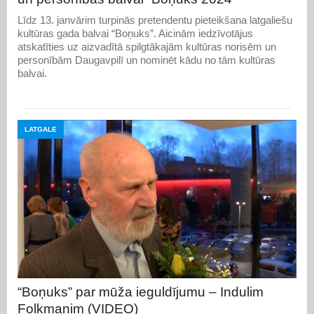
Līdz 13. janvārim turpinās pretendentu pieteikšana latgaliešu
kultūras gada balvai “Boņuks”. Aicinām iedzīvotājus
atskatīties uz aizvadītā spilgtākajām kultūras norisēm un
personībām Daugavpilī un nominēt kādu no tām kultūras
balvai.
LATGALE
“Boņuks” par mūža ieguldījumu – Indulim
Folkmanim (VIDEO)