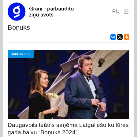
RU
boņuks
DAUGAVPILS
Daugavpils teātris saņēma Latgaliešu kultūras
gada balvu “Boņuks 2024”