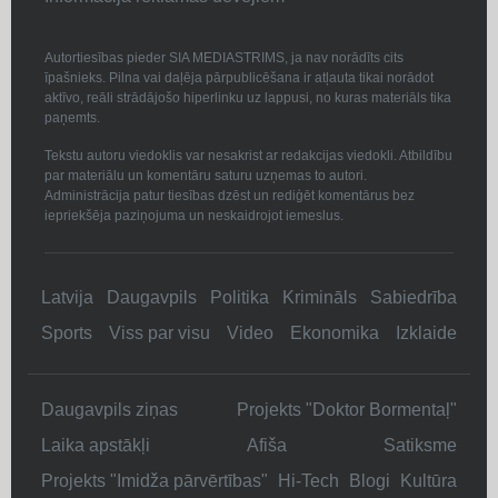
Autortiesības pieder SIA MEDIASTRIMS, ja nav norādīts cits
īpašnieks. Pilna vai daļēja pārpublicēšana ir atļauta tikai norādot
aktīvo, reāli strādājošo hiperlinku uz lappusi, no kuras materiāls tika
paņemts.
Tekstu autoru viedoklis var nesakrist ar redakcijas viedokli. Atbildību
par materiālu un komentāru saturu uzņemas to autori.
Administrācija patur tiesības dzēst un rediģēt komentārus bez
iepriekšēja paziņojuma un neskaidrojot iemeslus.
Latvija
Daugavpils
Politika
Krimināls
Sabiedrība
Sports
Viss par visu
Video
Ekonomika
Izklaide
Daugavpils ziņas
Projekts "Doktor Bormentaļ"
Laika apstākļi
Afiša
Satiksme
Projekts "Imidža pārvērtības"
Hi-Tech
Blogi
Kultūra