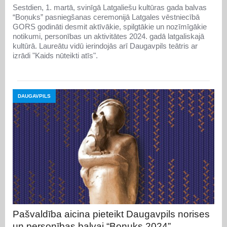
Sestdien, 1. martā, svinīgā Latgaliešu kultūras gada balvas
“Boņuks” pasniegšanas ceremonijā Latgales vēstniecībā
GORS godināti desmit aktīvākie, spilgtākie un nozīmīgākie
notikumi, personības un aktivitātes 2024. gadā latgaliskajā
kultūrā. Laureātu vidū ierindojās arī Daugavpils teātris ar
izrādi "Kaids nūteikti atīs".
DAUGAVPILS
Pašvaldība aicina pieteikt Daugavpils norises
un personības balvai “Boņuks 2024”