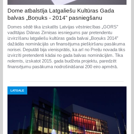
Dome atbalstīja Latgaliešu Kultūras Gada
balvas „Boņuks - 2014” pasniegšanu
Domes sēdē tika izskatīts Latvijas vēstniecības „GORS”
vadītājas Diānas Zirniņas iesniegums par pretendentu
izvirzīšanu latgaliešu kultūras gada balvai „Boņuks 2014”
dažādās nominācijās un finansējuma piešķiršanu pasākuma
norisei. Deputāti bija vienisprātis, ka arī no Preiļu novada tiks
izvirzīti pretendenti kādai no gada balvas nominācijām. Tika
nolemts, izskatot 2015. gada budžeta projektu, paredzēt
finansējumu pasākuma nodrošināšanai 200 eiro apmērā.
LATGALE