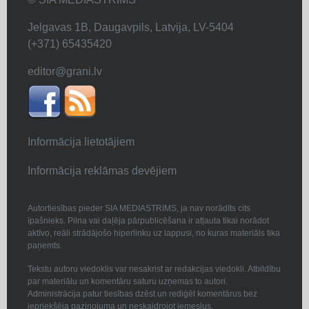
Jelgavas 1B, Daugavpils, Latvija, LV-5404
(+371) 65435420
editor@grani.lv
Informācija lietotājiem
Informācija reklāmas devējiem
Autortiesības pieder SIA MEDIASTRIMS, ja nav norādīts cits
īpašnieks. Pilna vai daļēja pārpublicēšana ir atļauta tikai norādot
aktīvo, reāli strādājošo hiperlinku uz lappusi, no kuras materiāls tika
paņemts.
Tekstu autoru viedoklis var nesakrist ar redakcijas viedokli. Atbildību
par materiālu un komentāru saturu uzņemas to autori.
Administrācija patur tiesības dzēst un rediģēt komentārus bez
iepriekšēja paziņojuma un neskaidrojot iemeslus.