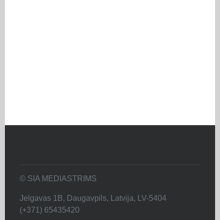
© SIA MEDIASTRIMS
Jelgavas 1B, Daugavpils, Latvija, LV-5404
(+371) 65435420