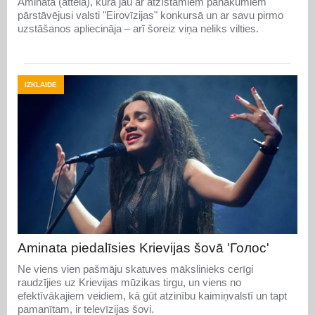
Aminata (attēlā), kura jau ar atzīstamiem panākumiem
pārstāvējusi valsti "Eirovīzijas" konkursā un ar savu pirmo
uzstāšanos apliecināja – arī šoreiz viņa neliks vilties.
IZKLAIDE
Aminata piedalīsies Krievijas šovā 'Голос'
Ne viens vien pašmāju skatuves mākslinieks cerīgi
raudzījies uz Krievijas mūzikas tirgu, un viens no
efektīvākajiem veidiem, kā gūt atzinību kaimiņvalstī un tapt
pamanītam, ir televīzijas šovi.