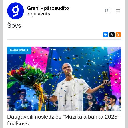
RU
šovs
DAUGAVPILS
Daugavpilī noslēdzies “Muzikālā banka 2025”
finālšovs