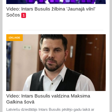
Video: Intars Busulis žilbina 'Jaunajā vilnī'
Sočos
1
IZKLAIDE
Video: Intars Busulis valdzina Maksima
Galkina šovā
Latviešu dziedātājs Intars Busulis pēdējo gadu laikā ar