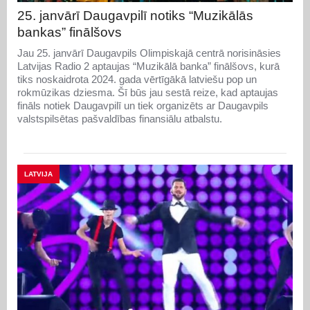
25. janvārī Daugavpilī notiks “Muzikālās
bankas” finālšovs
Jau 25. janvārī Daugavpils Olimpiskajā centrā norisināsies
Latvijas Radio 2 aptaujas “Muzikālā banka” finālšovs, kurā
tiks noskaidrota 2024. gada vērtīgākā latviešu pop un
rokmūzikas dziesma. Šī būs jau sestā reize, kad aptaujas
fināls notiek Daugavpilī un tiek organizēts ar Daugavpils
valstspilsētas pašvaldības finansiālu atbalstu.
LATVIJA