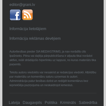
editor@grani.lv
Informācija lietotājiem
Informācija reklāmas devējiem
Autortiesības pieder SIA MEDIASTRIMS, ja nav norādīts cits
īpašnieks. Pilna vai daļēja pārpublicēšana ir atļauta tikai norādot
aktīvo, reāli strādājošo hiperlinku uz lappusi, no kuras materiāls tika
paņemts.
Tekstu autoru viedoklis var nesakrist ar redakcijas viedokli. Atbildību
par materiālu un komentāru saturu uzņemas to autori.
Administrācija patur tiesības dzēst un rediģēt komentārus bez
iepriekšēja paziņojuma un neskaidrojot iemeslus.
Latvija
Daugavpils
Politika
Krimināls
Sabiedrība