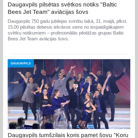
Daugavpils pilsētas svētkos notiks "Baltic
Bees Jet Team" aviācijas šovs
Daugavpils 750 gadu jubilejas svinību laikā, 31. maijā, plkst.
15.00 pilsētas debesis iekrāsos viens no iespaidīgākajiem
svētku notikumiem – profesionālās pilotāžas grupas Baltic
Bees Jet Team aviācijas šovs.
DAUGAVPILS
Daugavpils tumšzilais koris pamet šovu "Koru