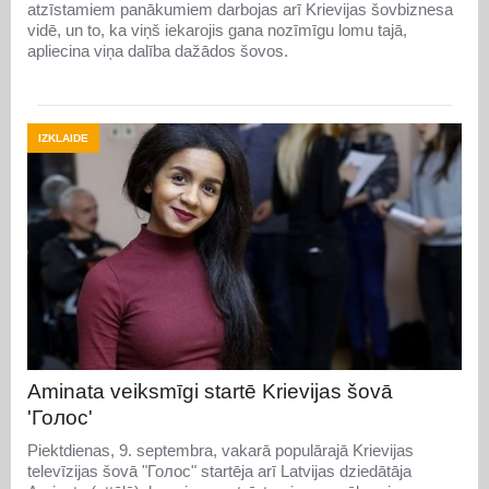
atzīstamiem panākumiem darbojas arī Krievijas šovbiznesa
vidē, un to, ka viņš iekarojis gana nozīmīgu lomu tajā,
apliecina viņa dalība dažādos šovos.
IZKLAIDE
Aminata veiksmīgi startē Krievijas šovā
'Голос'
Piektdienas, 9. septembra, vakarā populārajā Krievijas
televīzijas šovā "Голос" startēja arī Latvijas dziedātāja