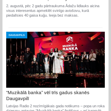
2. augustā, pēc 2 gadu pārtraukuma Ādažu lidlauks aicina
visus interesentus apmeklēt svinīgo aviošovu, kurā
piedalīsies 40 gaisa kuģu. Ieeja bez maksas.
DAUGAVPILS
“Muzikālā banka” vēl trīs gadus skanēs
Daugavpilī
Latvijas Radio 2 nozīmīgākais gada notikums – popa un roka
dziesmu aptaujas “Muzikālā banka” finālšovs – arī turpmāk