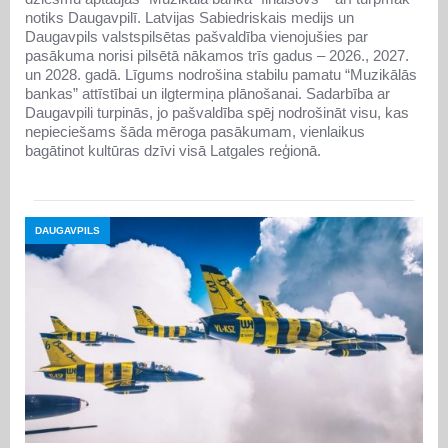
notiks Daugavpilī. Latvijas Sabiedriskais medijs un
Daugavpils valstspilsētas pašvaldība vienojušies par
pasākuma norisi pilsētā nākamos trīs gadus – 2026., 2027.
un 2028. gadā. Līgums nodrošina stabilu pamatu “Muzikālās
bankas” attīstībai un ilgtermiņa plānošanai. Sadarbība ar
Daugavpili turpinās, jo pašvaldība spēj nodrošināt visu, kas
nepieciešams šāda mēroga pasākumam, vienlaikus
bagātinot kultūras dzīvi visā Latgales reģionā.
DAUGAVPILS