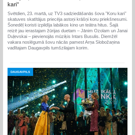
kari"
Svētdien, 23. martā, uz TV3 sadziedāšanās šova "Koru kari"
skatuves skatītājus priecēja astoņi krāšņi koru priekšnesumi.
Šonedēļ koristi izpildīja labākos kino un teātra hitus. Šajā
reizē jau ierastajam žūrijas duetam – Jānim Ozolam un Janai
Duļevskai – pievienojās mūziķis Intars Busulis. Diemžēl
vakara noslēgumā šovu nācās pamest Arņa Slobožaņina
vadītajam Daugavpils tumšzilajam korim.
DAUGAVPILS