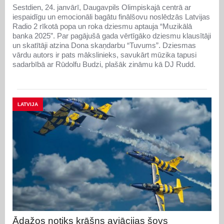
Sestdien, 24. janvārī, Daugavpils Olimpiskajā centrā ar
iespaidīgu un emocionāli bagātu finālšovu noslēdzās Latvijas
Radio 2 rīkotā popa un roka dziesmu aptauja “Muzikālā
banka 2025”. Par pagājušā gada vērtīgāko dziesmu klausītāji
un skatītāji atzina Dona skaņdarbu “Tuvums”. Dziesmas
vārdu autors ir pats mākslinieks, savukārt mūzika tapusi
sadarbībā ar Rūdolfu Budzi, plašāk zināmu kā DJ Rudd.
LATVIJA
Ādažos notiks krāšņs aviācijas šovs