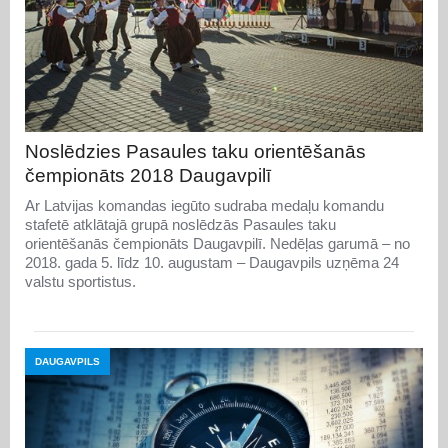
Noslēdzies Pasaules taku orientēšanās
čempionāts 2018 Daugavpilī
Ar Latvijas komandas iegūto sudraba medaļu komandu
stafetē atklātajā grupā noslēdzās Pasaules taku
orientēšanās čempionāts Daugavpilī. Nedēļas garumā – no
2018. gada 5. līdz 10. augustam – Daugavpils uzņēma 24
valstu sportistus.
DAUGAVPILS