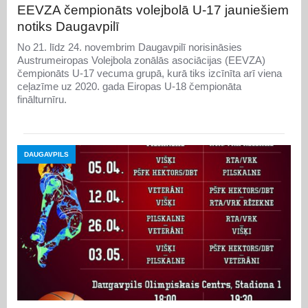
EEVZA čempionāts volejbolā U-17 jauniešiem
notiks Daugavpilī
No 21. līdz 24. novembrim Daugavpilī norisināsies
Austrumeiropas Volejbola zonālās asociācijas (EEVZA)
čempionāts U-17 vecuma grupā, kurā tiks izcīnīta arī viena
ceļazīme uz 2020. gada Eiropas U-18 čempionāta
finālturnīru.
DAUGAVPILS