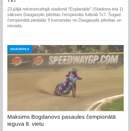
7x7
23.jūlijā rekonstruētajā stadionā “Esplanāde” (Stadiona iela 1)
sāksies Daugavpils pilsētas čempionāts futbolā 7x7. Šogad
čempionātā piedalās 9 komandas no Daugavpils pilsētas un
novada.
DAUGAVPILS
Maksims Bogdanovs pasaules čempionātā
ieguva 8. vietu