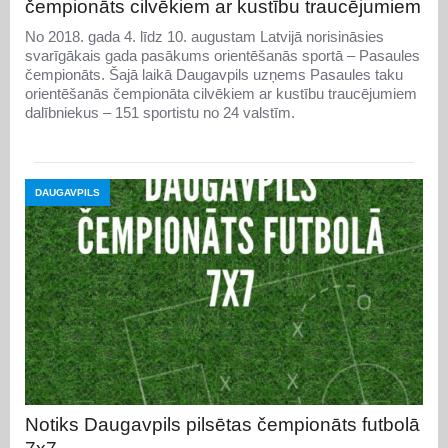
čempionāts cilvēkiem ar kustību traucējumiem
No 2018. gada 4. līdz 10. augustam Latvijā norisināsies
svarīgākais gada pasākums orientēšanās sportā – Pasaules
čempionāts. Šajā laikā Daugavpils uzņems Pasaules taku
orientēšanās čempionāta cilvēkiem ar kustību traucējumiem
dalībniekus – 151 sportistu no 24 valstīm.
DAUGAVPILS
Notiks Daugavpils pilsētas čempionāts futbolā