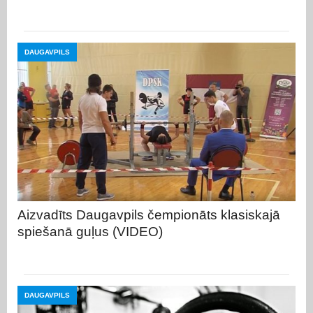
DAUGAVPILS
Aizvadīts Daugavpils čempionāts klasiskajā
spiešanā guļus (VIDEO)
DAUGAVPILS