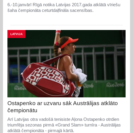
6.-10.janvārī Rīgā notika Latvijas 2017.gada atklātā vīriešu
šaha čempionāta ceturtdaļfināla sacensības.
LATVIJA
Ostapenko ar uzvaru sāk Austrālijas atklāto
čempionātu
Arī Latvijas otra vadošā tenisiste Aļona Ostapenko otrdien
triumfēja sezonas pirmā «Grand Slam» turnīra - Austrālijas
atklātā čempionāta - pirmajā kārtā.