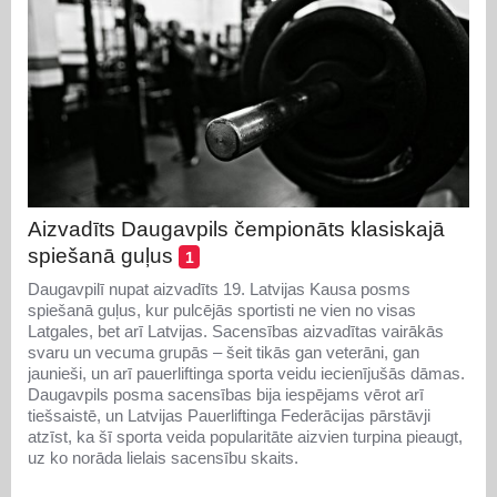
Aizvadīts Daugavpils čempionāts klasiskajā
spiešanā guļus
1
Daugavpilī nupat aizvadīts 19. Latvijas Kausa posms
spiešanā guļus, kur pulcējās sportisti ne vien no visas
Latgales, bet arī Latvijas. Sacensības aizvadītas vairākās
svaru un vecuma grupās – šeit tikās gan veterāni, gan
jaunieši, un arī pauerliftinga sporta veidu iecienījušās dāmas.
Daugavpils posma sacensības bija iespējams vērot arī
tiešsaistē, un Latvijas Pauerliftinga Federācijas pārstāvji
atzīst, ka šī sporta veida popularitāte aizvien turpina pieaugt,
uz ko norāda lielais sacensību skaits.