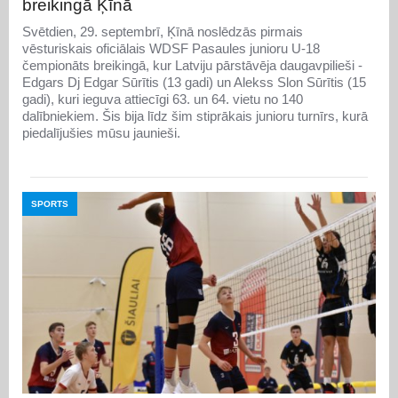
breikingā Ķīnā
Svētdien, 29. septembrī, Ķīnā noslēdzās pirmais
vēsturiskais oficiālais WDSF Pasaules junioru U-18
čempionāts breikingā, kur Latviju pārstāvēja daugavpilieši -
Edgars Dj Edgar Sūrītis (13 gadi) un Alekss Slon Sūrītis (15
gadi), kuri ieguva attiecīgi 63. un 64. vietu no 140
dalībniekiem. Šis bija līdz šim stiprākais junioru turnīrs, kurā
piedalījušies mūsu jaunieši.
SPORTS