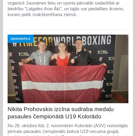
organizē Jaunatnes lietu un sporta pārvalde sadarbībā ar
biedrību "Latgales Asie Āķi", un tajās var piedalīties ikviens,
kuram patīk makšķerēšana ziemā.
DAUGAVPILS
Nikita Prohovskis izcīna sudraba medaļu
pasaules čempionātā U19 Kolorādo
No 26. oktobra līdz 2. novembrim Kolorādo (ASV) norisinājās
pirmais pasaules čempionāts boksā U19 vecuma grupā,