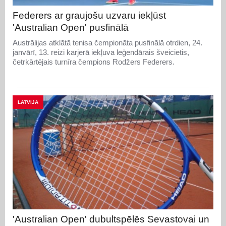
Federers ar graujošu uzvaru iekļūst
'Australian Open' pusfinālā
Austrālijas atklātā tenisa čempionāta pusfinālā otrdien, 24.
janvārī, 13. reizi karjerā iekļuva leģendārais šveicietis,
četrkārtējais turnīra čempions Rodžers Federers.
LATVIJA
'Australian Open' dubultspēlēs Sevastovai un