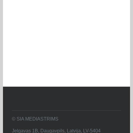
© SIA MEDIASTRIMS
Jelgavas 1B, Daugavpils, Latvija, LV-5404