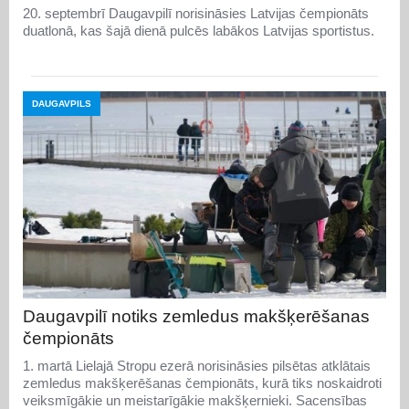
20. septembrī Daugavpilī norisināsies Latvijas čempionāts
duatlonā, kas šajā dienā pulcēs labākos Latvijas sportistus.
DAUGAVPILS
Daugavpilī notiks zemledus makšķerēšanas
čempionāts
1. martā Lielajā Stropu ezerā norisināsies pilsētas atklātais
zemledus makšķerēšanas čempionāts, kurā tiks noskaidroti
veiksmīgākie un meistarīgākie makšķernieki. Sacensības