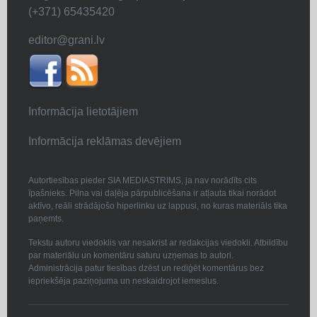
(+371) 65435420
editor@grani.lv
Informācija lietotājiem
Informācija reklāmas devējiem
Autortiesības pieder SIA MEDIASTRIMS, ja nav norādīts cits
īpašnieks. Pilna vai daļēja pārpublicēšana ir atļauta tikai norādot
aktīvo, reāli strādājošo hiperlinku uz lappusi, no kuras materiāls tika
paņemts.
Tekstu autoru viedoklis var nesakrist ar redakcijas viedokli. Atbildību
par materiālu un komentāru saturu uzņemas to autori.
Administrācija patur tiesības dzēst un rediģēt komentārus bez
iepriekšēja paziņojuma un neskaidrojot iemeslus.