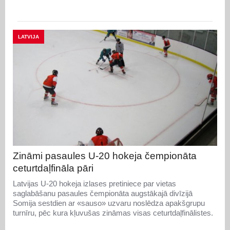
LATVIJA
Zināmi pasaules U-20 hokeja čempionāta
ceturtdaļfināla pāri
Latvijas U-20 hokeja izlases pretiniece par vietas
saglabāšanu pasaules čempionāta augstākajā divīzijā
Somija sestdien ar «sauso» uzvaru noslēdza apakšgrupu
turnīru, pēc kura kļuvušas zināmas visas ceturtdaļfinālistes.