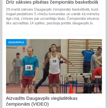
Drīz sāksies pilsētas čempionāts basketbolā
29.martā sāksies Daugavpils čempionāts basketbolā, kurā
šogad piedalīsies 5 vīriešu komandas un vairāk kā mēneša
ilgā cīņā, cīnīsies par uzvarētāju titulu. Čempionāta ietvaros
tiks aizvadītas 14 spēles, paziņoja portāls daugavpils.lv.
DAUGAVPILS
Aizvadīts Daugavpils vieglatlētikas
čempionāts (VIDEO)