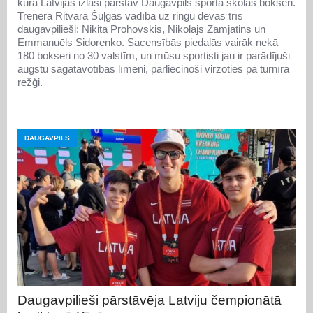
kurā Latvijas izlasi pārstāv Daugavpils sporta skolas bokseri.
Trenera Ritvara Šuļgas vadībā uz ringu devās trīs
daugavpilieši: Nikita Prohovskis, Nikolajs Zamjatins un
Emmanuēls Sidorenko. Sacensībās piedalās vairāk nekā
180 bokseri no 30 valstīm, un mūsu sportisti jau ir parādījuši
augstu sagatavotības līmeni, pārliecinoši virzoties pa turnīra
režģi.
DAUGAVPILS
Daugavpilieši pārstāvēja Latviju čempionātā