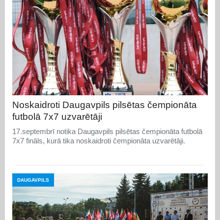
Noskaidroti Daugavpils pilsētas čempionāta
futbolā 7x7 uzvarētāji
17.septembrī notika Daugavpils pilsētas čempionāta futbolā
7x7 fināls, kurā tika noskaidroti čempionāta uzvarētāji.
DAUGAVPILS