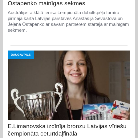
Ostapenko mainīgas sekmes
Austrālijas atklātā tenisa čempionāta dubultspēļu turnīra
pirmajā kārtā Latvijas pārstāves Anastasija Sevastova un
Jeļena Ostapenko ar savām partnerēm startēja ar mainīgām
sekmēm.
DAUGAVPILS
E.Limanovska izcīnīja bronzu Latvijas vīriešu
čempionāta ceturtdaļfinālā