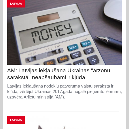
LATVIJA
ĀM: Latvijas iekļaušana Ukrainas "ārzonu
sarakstā" neapšaubāmi ir kļūda
Latvijas iekļaušana nodokļu patvēruma valstu sarakstā ir
kļūda, vērtējot Ukrainas 2017.gada nogalē pieņemto lēmumu,
uzsvēra Ārlietu ministrijā (ĀM).
LATVIJA