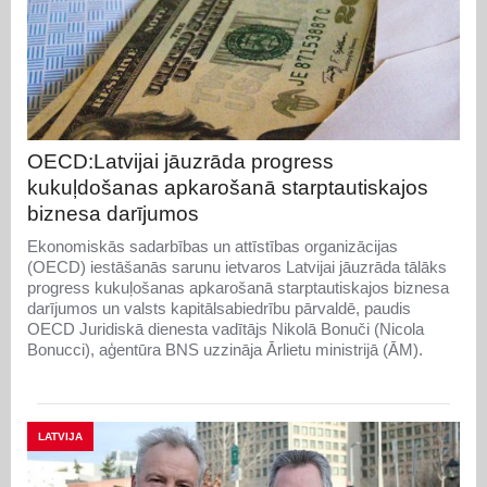
OECD:Latvijai jāuzrāda progress
kukuļdošanas apkarošanā starptautiskajos
biznesa darījumos
Ekonomiskās sadarbības un attīstības organizācijas
(OECD) iestāšanās sarunu ietvaros Latvijai jāuzrāda tālāks
progress kukuļošanas apkarošanā starptautiskajos biznesa
darījumos un valsts kapitālsabiedrību pārvaldē, paudis
OECD Juridiskā dienesta vadītājs Nikolā Bonuči (Nicola
Bonucci), aģentūra BNS uzzināja Ārlietu ministrijā (ĀM).
LATVIJA