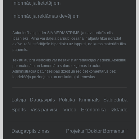
Informācija lietotājiem
Informācija reklāmas devējiem
Autortiesības pieder SIA MEDIASTRIMS, ja nav norādīts cits
īpašnieks. Pilna vai daļēja pārpublicēšana ir atļauta tikai norādot
aktīvo, reāli strādājošo hiperlinku uz lappusi, no kuras materiāls tika
paņemts.
Tekstu autoru viedoklis var nesakrist ar redakcijas viedokli. Atbildību
par materiālu un komentāru saturu uzņemas to autori.
Administrācija patur tiesības dzēst un rediģēt komentārus bez
iepriekšēja paziņojuma un neskaidrojot iemeslus.
Latvija
Daugavpils
Politika
Krimināls
Sabiedrība
Sports
Viss par visu
Video
Ekonomika
Izklaide
Daugavpils ziņas
Projekts "Doktor Bormentaļ"