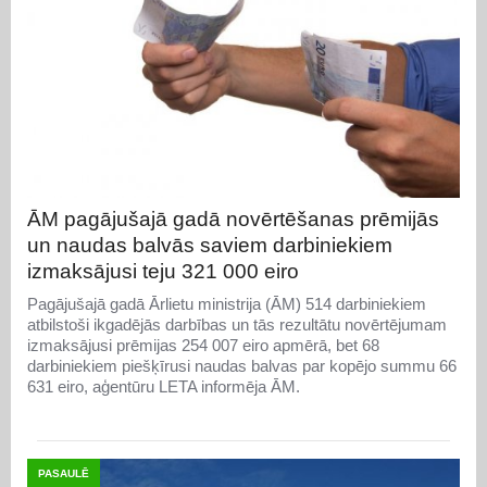
ĀM pagājušajā gadā novērtēšanas prēmijās
un naudas balvās saviem darbiniekiem
izmaksājusi teju 321 000 eiro
Pagājušajā gadā Ārlietu ministrija (ĀM) 514 darbiniekiem
atbilstoši ikgadējās darbības un tās rezultātu novērtējumam
izmaksājusi prēmijas 254 007 eiro apmērā, bet 68
darbiniekiem piešķīrusi naudas balvas par kopējo summu 66
631 eiro, aģentūru LETA informēja ĀM.
PASAULĒ