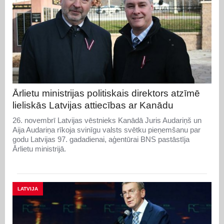
Ārlietu ministrijas politiskais direktors atzīmē
lieliskās Latvijas attiecības ar Kanādu
26. novembrī Latvijas vēstnieks Kanādā Juris Audariņš un
Aija Audariņa rīkoja svinīgu valsts svētku pieņemšanu par
godu Latvijas 97. gadadienai, aģentūrai BNS pastāstīja
Ārlietu ministrijā.
LATVIJA