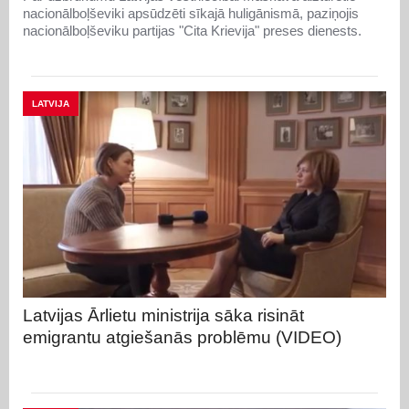
nacionālboļševiki apsūdzēti sīkajā huligānismā, paziņojis
nacionālboļševiku partijas "Cita Krievija" preses dienests.
LATVIJA
Latvijas Ārlietu ministrija sāka risināt
emigrantu atgiešanās problēmu (VIDEO)