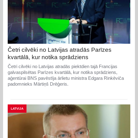
Četri cilvēki no Latvijas atradās Parīzes
kvartālā, kur notika sprādziens
Četri cilvēki no Latvijas atradās piektdien tajā Francijas
galvaspilsētas Parīzes kvartālā, kur notika sprādziens,
aģentūrai BNS pavēstīja ārlietu ministra Edgara Rinkēviča
padomnieks Mārtiņš Drēģeris.
LATVIJA