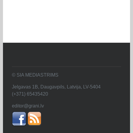
© SIA MEDIASTRIMS
Jelgavas 1B, Daugavpils, Latvija, LV-5404
(+371) 65435420
editor@grani.lv