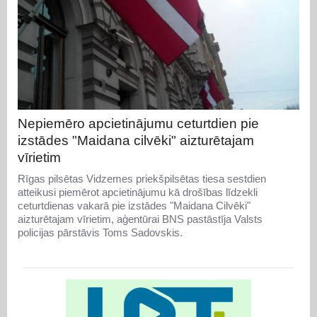
Nepiemēro apcietinājumu ceturtdien pie
izstādes "Maidana cilvēki" aizturētajam
vīrietim
Rīgas pilsētas Vidzemes priekšpilsētas tiesa sestdien
atteikusi piemērot apcietinājumu kā drošības līdzekli
ceturtdienas vakarā pie izstādes "Maidana Cilvēki"
aizturētajam vīrietim, aģentūrai BNS pastāstīja Valsts
policijas pārstāvis Toms Sadovskis.