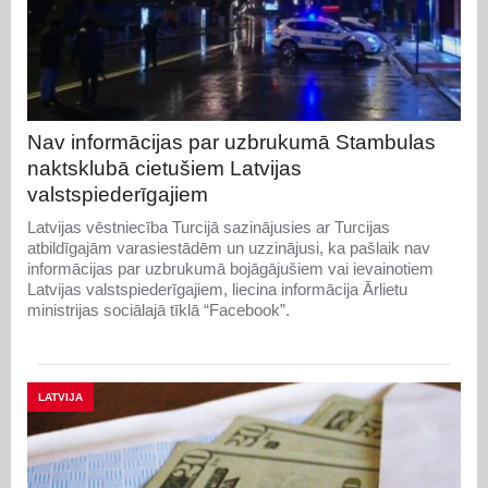
Nav informācijas par uzbrukumā Stambulas
naktsklubā cietušiem Latvijas
valstspiederīgajiem
Latvijas vēstniecība Turcijā sazinājusies ar Turcijas
atbildīgajām varasiestādēm un uzzinājusi, ka pašlaik nav
informācijas par uzbrukumā bojāgājušiem vai ievainotiem
Latvijas valstspiederīgajiem, liecina informācija Ārlietu
ministrijas sociālajā tīklā “Facebook”.
LATVIJA