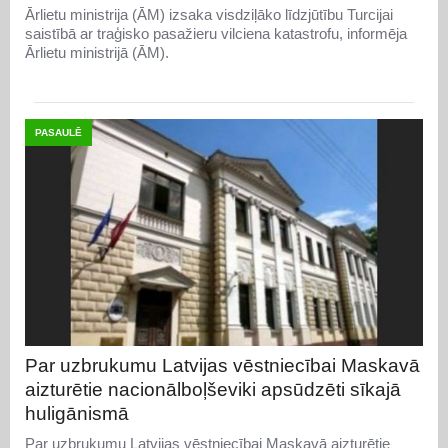
Ārlietu ministrija (ĀM) izsaka visdziļāko līdzjūtību Turcijai
saistībā ar traģisko pasažieru vilciena katastrofu, informēja
Ārlietu ministrijā (ĀM).
PASAULĒ
Par uzbrukumu Latvijas vēstniecībai Maskavā
aizturētie nacionālboļševiki apsūdzēti sīkajā
huligānismā
Par uzbrukumu Latvijas vēstniecībai Maskavā aizturētie