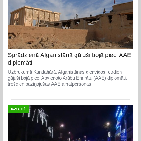
Sprādzienā Afganistānā gājuši bojā pieci AAE
diplomāti
Uzbrukumā Kandahārā, Afganistānas dienvidos, otrdien
gājuši bojā pieci Apvienoto Arābu Emirātu (AAE) diplomāti,
trešdien paziņojušas AAE amatpersonas.
PASAULĒ