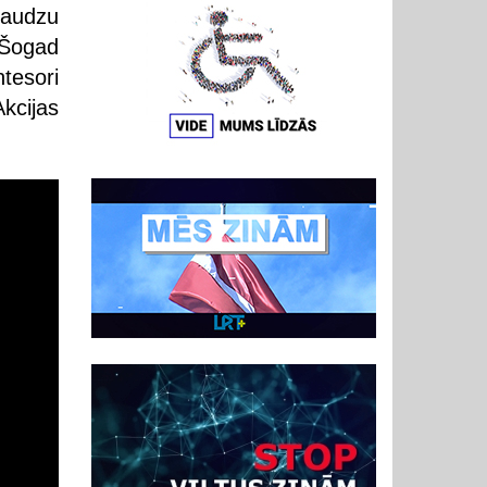
daudzu
 Šogad
tesori
kcijas