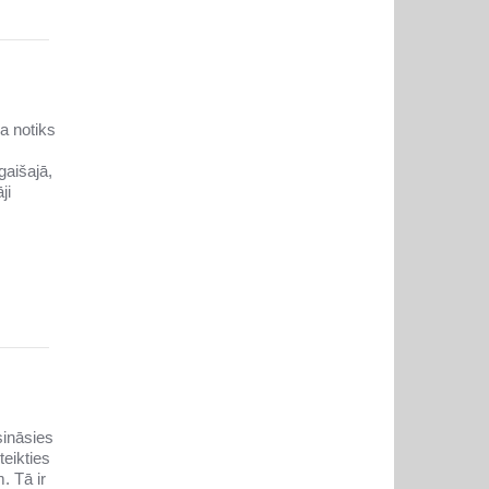
a notiks
gaišajā,
ji
sināsies
teikties
. Tā ir