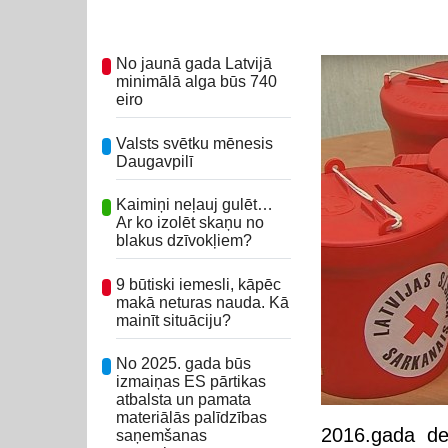
No jaunā gada Latvijā
minimālā alga būs 740
eiro
Valsts svētku mēnesis
Daugavpilī
Kaimiņi neļauj gulēt…
Ar ko izolēt skaņu no
blakus dzīvokļiem?
9 būtiski iemesli, kāpēc
makā neturas nauda. Kā
mainīt situāciju?
No 2025. gada būs
izmaiņas ES pārtikas
atbalsta un pamata
materiālās palīdzības
2016.gada dec
saņemšanas