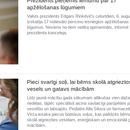
Prezidents pieņēmis lēmumu par 17
apžēlošanas lūgumiem
Valsts prezidents Edgars Rinkēvičs ceturtdien, 6. augu
izskatīja 17 notiesāto personu iesniegtos apžēlošanas
lūgumus. Neviens no tiem netika apmierināts, informē 
prezidenta kanceleja.
Pieci svarīgi soļi, lai bērns skolā atgriezto
vesels un gatavs mācībām
Līdz jaunā mācību gada sākumam atlikušas vien daž
nedēļas, tāpēc speciālisti aicina savlaicīgi parūpēties 
veselību un labsajūtu. Pediatre Alla Silova un farmacei
Virza iesaka piecus būtiskus soļus, kas palīdzēs bēr
skolā atgriezties veselam, enerģiskam un emocionāli
mācībām.