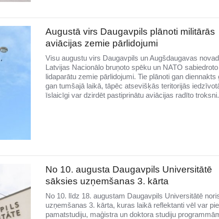
Augustā virs Daugavpils plānoti militārās
aviācijas zemie pārlidojumi
Visu augustu virs Daugavpils un Augšdaugavas novad
Latvijas Nacionālo bruņoto spēku un NATO sabiedroto
lidaparātu zemie pārlidojumi. Tie plānoti gan diennakts 
gan tumšajā laikā, tāpēc atsevišķās teritorijās iedzīvotā
īslaicīgi var dzirdēt pastiprinātu aviācijas radīto troksni.
No 10. augusta Daugavpils Universitātē
sāksies uzņemšanas 3. kārta
No 10. līdz 18. augustam Daugavpils Universitātē nori
uzņemšanas 3. kārta, kuras laikā reflektanti vēl var pie
pamatstudiju, maģistra un doktora studiju programmām