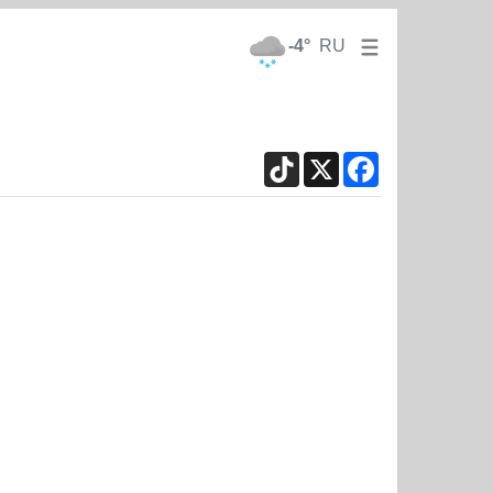
-4°
RU
TikTok
X
Facebook