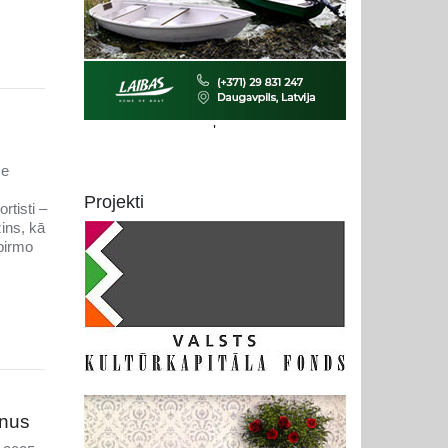
'
se
Projekti
rtisti –
ins, kā
 pirmo
enus