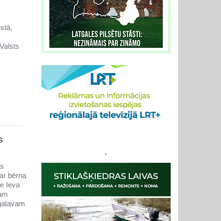
stā,
Valsts
s
'
as
par bērna
te Ieva
nam
 gatavam