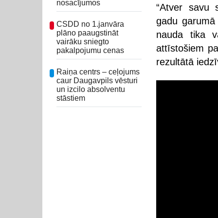
nosacījumos
“Atver savu s
gadu garumā i
CSDD no 1.janvāra
plāno paaugstināt
nauda tika v
vairāku sniegto
attīstošiem p
pakalpojumu cenas
rezultātā iedzī
Raiņa centrs – ceļojums
caur Daugavpils vēsturi
un izcilo absolventu
stāstiem