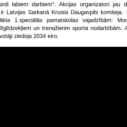
irdi labiem darbiem”. Akcijas organizatori jau 
r Latvijas Sarkanā Krusta Daugavpils komiteja.
ākta 1.speciālās pamatskolas vajadzībām: Mon
alīglīdzekļiem un trenažierim sporta nodarbībām. A
votāji ziedoja 2034 eiro.