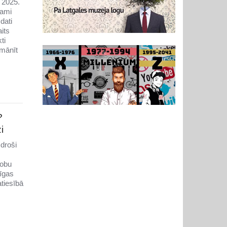
 2025.
jami
dati
its
ti
mānīt
?
i
droši
zobu
īgas
atiesībā