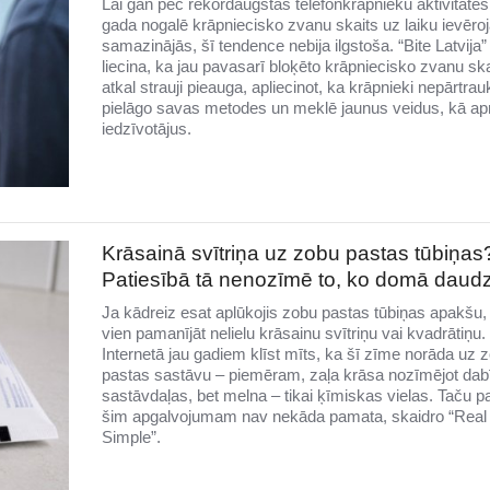
Lai gan pēc rekordaugstas telefonkrāpnieku aktivitātes
gada nogalē krāpniecisko zvanu skaits uz laiku ievēro
samazinājās, šī tendence nebija ilgstoša. “Bite Latvija” 
liecina, ka jau pavasarī bloķēto krāpniecisko zvanu ska
atkal strauji pieauga, apliecinot, ka krāpnieki nepārtrauk
pielāgo savas metodes un meklē jaunus veidus, kā ap
iedzīvotājus.
Krāsainā svītriņa uz zobu pastas tūbiņas
Patiesībā tā nenozīmē to, ko domā daudz
Ja kādreiz esat aplūkojis zobu pastas tūbiņas apakšu, 
vien pamanījāt nelielu krāsainu svītriņu vai kvadrātiņu.
Internetā jau gadiem klīst mīts, ka šī zīme norāda uz 
pastas sastāvu – piemēram, zaļa krāsa nozīmējot dab
sastāvdaļas, bet melna – tikai ķīmiskas vielas. Taču p
šim apgalvojumam nav nekāda pamata, skaidro “Real
Simple”.