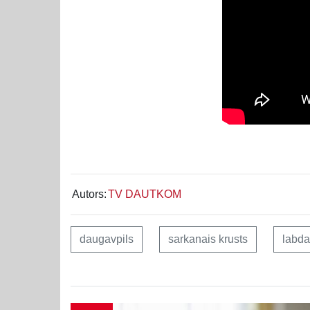
Autors:
TV DAUTKOM
daugavpils
sarkanais krusts
labda