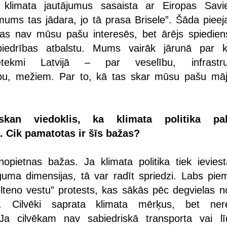
s klimata jautājumus sasaista ar Eiropas Savi
ums tas jādara, jo tā prasa Brisele”. Šāda pieej
tas nav mūsu pašu interesēs, bet ārējs spiedien
biedrības atbalstu. Mums vairāk jārunā par k
tekmi Latvijā – par veselību, infrastruk
ību, mežiem. Par to, kā tas skar mūsu pašu mā
kan viedoklis, ka klimata politika pali
. Cik pamatotas ir šīs bažas?
 nopietnas bažas. Ja klimata politika tiek ievies
īguma dimensijas, tā var radīt spriedzi. Labs piem
elteno vestu” protests, kas sākās pēc degvielas n
as. Cilvēki saprata klimata mērķus, bet ner
 Ja cilvēkam nav sabiedriskā transporta vai lī