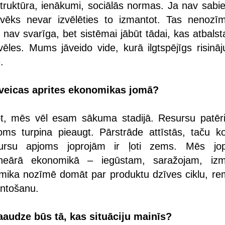
struktūra, ienākumi, sociālās normas. Ja nav sabie
ilvēks nevar izvēlēties to izmantot. Tas nenozī
a nav svarīga, bet sistēmai jābūt tādai, kas atbalst
vēles. Mums jāveido vide, kurā ilgtspējīgs risināj
.
i veicas aprites ekonomikas jomā?
ot, mēs vēl esam sākuma stadijā. Resursu patēr
oms turpina pieaugt. Pārstrāde attīstās, taču ko
sursu apjoms joprojām ir ļoti zems. Mēs jo
ineārā ekonomikā – iegūstam, saražojam, iz
mika nozīmē domāt par produktu dzīves ciklu, re
antošanu.
aaudze būs tā, kas situāciju mainīs?