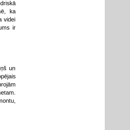
driskā
mē, ka
a videi
ums ir
iņš un
pējais
projām
metam.
montu,