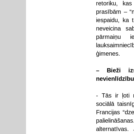
retoriku, ka
prasībām – “m
iespaidu, ka 
neveicina sa
pārmaiņu ie
lauksaimniec
ģimenes.
– Bieži izs
nevienlīdzību
- Tās ir ļoti
sociālā taisn
Francijas “dz
palielināšan
alternatīvas.