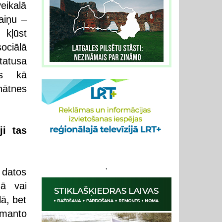
eikalā
aiņu –
 kļūst
ociālā
tatusa
ts kā
nātnes
ji tas
s datos
'
nā vai
lā, bet
zmanto