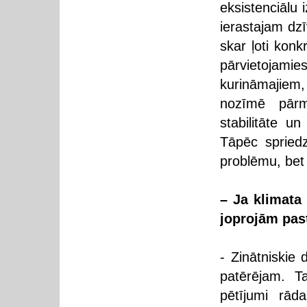
eksistenciālu 
ierastajam dzī
skar ļoti kon
pārvietojamie
kurināmajiem,
nozīmē pārma
stabilitāte u
Tāpēc spriedz
problēmu, bet
– Ja klimata 
joprojām past
- Zinātniskie 
patērējam. T
pētījumi rāda