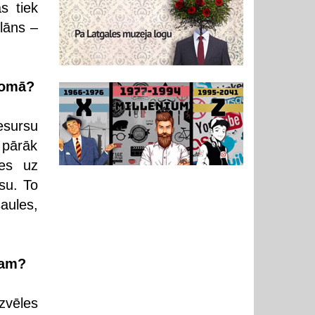
s tiek
plāns –
 jomā?
resursu
 pārāk
ies uz
su. To
aules,
dam?
zvēles