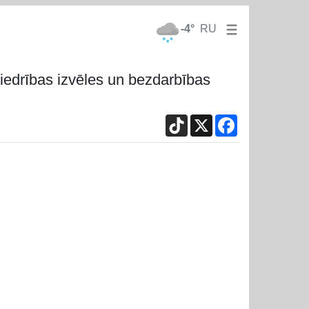
-4°
RU
biedrības izvēles un bezdarbības
TikTok
X
Facebook