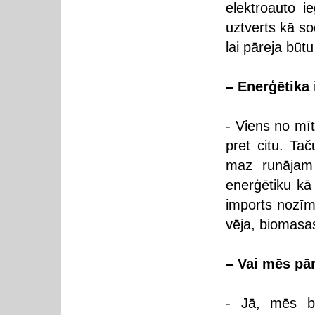
elektroauto i
uztverts kā so
lai pāreja būt
– Enerģētika i
- Viens no mīt
pret citu. Ta
maz runājam
enerģētiku kā 
imports nozīm
vēja, biomasas
– Vai mēs pā
- Jā, mēs bie