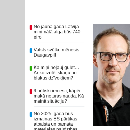
No jaunā gada Latvijā
minimālā alga būs 740
eiro
Valsts svētku mēnesis
Daugavpilī
Kaimiņi neļauj gulēt…
Ar ko izolēt skaņu no
blakus dzīvokļiem?
9 būtiski iemesli, kāpēc
makā neturas nauda. Kā
mainīt situāciju?
No 2025. gada būs
izmaiņas ES pārtikas
atbalsta un pamata
materiālās palīdzības