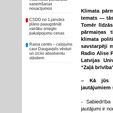
saņemšanas
nosacījumos
Klimata pārm
temats — tās
CSDD no 1.janvāra
plāno paaugstināt
Tomēr līdzās
vairāku sniegto
pārmaiņas t
pakalpojumu cenas
klimata polit
Raiņa centrs – ceļojums
savstarpēji 
caur Daugavpils vēsturi
Radio Alise P
un izcilo absolventu
stāstiem
Latvijas Uni
“Zaļā brīvība
– Kā jūs r
jautājumiem 
- Sabiedrība
jautājumi ir n