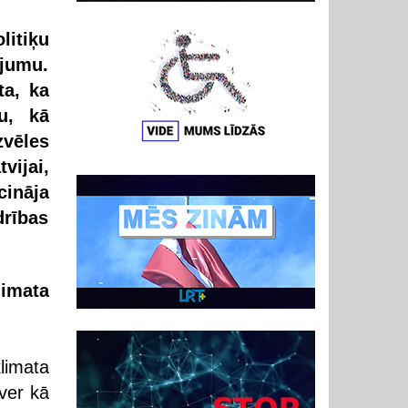
litiķu
ājumu.
ta, ka
u, kā
zvēles
vijai,
cināja
drības
imata
limata
tver kā