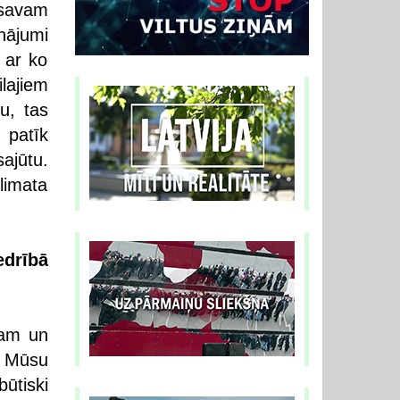
u savam
nājumi
 ar ko
lajiem
u, tas
 patīk
ajūtu.
limata
edrībā
jam un
. Mūsu
ūtiski