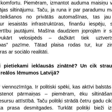
 komfortu. Piemēram, izmantot auduma maisiņu v
ājas siltinājumu. Taču, ja runa ir par paradumu m
teikšanos no privātās automašīnas, tas jau
ur iesaistās infrastruktūras, finanšu iespēju, s
rtību jautājumi. Mašīna daudziem joprojām ir s
vukārt velosipēds – dažkārt tiek uztver
ības” pazīme. Tātad plaisa rodas tur, kur zi
as ar sociālo realitāti.
ķi pietiekami ieklausās zinātnē? Un cik strau
 reālos lēmumos Latvijā?
v viennozīmīga. Ir politiski spēki, kas aktīvi balstā
stenot pārmaiņas – piemēram, ēku siltināša
sursu attīstībā. Taču politiķi strādā četru gadu cik
ika prasa desmitgades. Turklāt politiķi bieži i