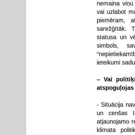
nemaina viņu
vai uzlabot m
piemēram, at
sarežģītāk. T
statusa un vē
simbols, sa
“nepietiekam
ieteikumi sadur
– Vai politi
atspoguļojas
- Situācija na
un cenšas ī
atjaunojamo re
klimata polit