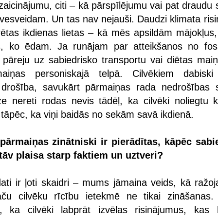
izaicinājumu, citi – kā pārspīlējumu vai pat draud
vesveidam. Un tas nav nejauši. Daudzi klimata risi
krētas ikdienas lietas – kā mēs apsildām mājokļus,
s, ko ēdam. Ja runājam par atteikšanos no fosi
 pāreju uz sabiedrisko transportu vai diētas maiņ
iņas personiskajā telpā. Cilvēkiem dabiski
n drošība, savukārt pārmaiņas rada nedrošības s
e nereti rodas nevis tādēļ, ka cilvēki noliegtu k
 tāpēc, ka viņi baidās no sekām savā ikdienā.
pārmaiņas zinātniski ir pierādītas, kāpēc sabi
āv plaisa starp faktiem un uztveri?
dati ir ļoti skaidri – mums jāmaina veids, kā ražo
aču cilvēku rīcību ietekmē ne tikai zināšanas
, ka cilvēki labprāt izvēlas risinājumus, kas b