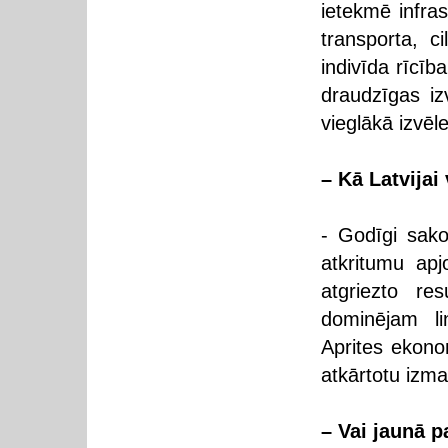
ietekmē infra
transporta, c
indivīda rīcīb
draudzīgas iz
vieglākā izvēle
– Kā Latvija
- Godīgi sak
atkritumu apj
atgriezto re
dominējam l
Aprites ekono
atkārtotu izm
– Vai jaunā p