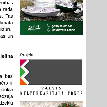
enības
a rada
s. Tas
limata
tūru,
jas un
'
Projekti
elina
ta bez
ērs ir
odokļa
edzēja
dzekļu