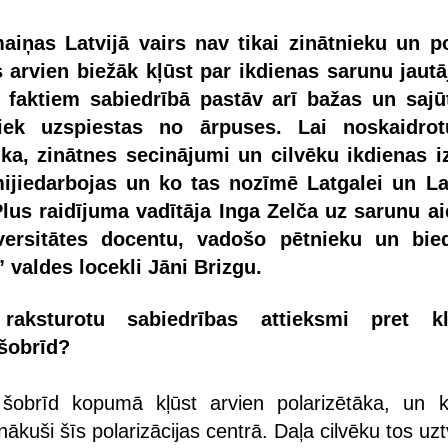
aiņas Latvijā vairs nav tikai zinātnieku un po
 arvien biežāk kļūst par ikdienas sarunu jaut
 faktiem sabiedrībā pastāv arī bažas un sajū
iek uzspiestas no ārpuses. Lai noskaidrot
ika, zinātnes secinājumi un cilvēku ikdienas i
mijiedarbojas un ko tas nozīmē Latgalei un Lat
lus raidījuma vadītāja Inga Zelča uz sarunu ai
versitātes docentu, vadošo pētnieku un bie
” valdes locekli Jāni Brizgu.
aksturotu sabiedrības attieksmi pret kl
šobrīd?
 šobrīd kopumā kļūst arvien polarizētāka, un k
onākuši šīs polarizācijas centrā. Daļa cilvēku tos uz