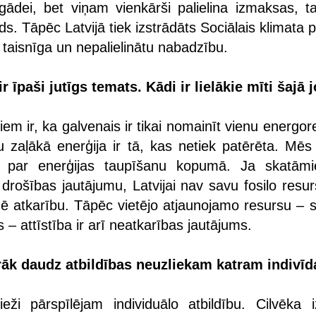
egādei, bet viņam vienkārši palielina izmaksas, ta
ds. Tāpēc Latvijā tiek izstrādāts Sociālais klimata 
u taisnīga un nepalielinātu nabadzību.
r īpaši jutīgs temats. Kādi ir lielākie mīti šajā
iem ir, ka galvenais ir tikai nomainīt vienu energo
ču zaļākā enerģija ir tā, kas netiek patērēta. Mēs
 par enerģijas taupīšanu kopumā. Ja skatām
drošības jautājumu, Latvijai nav savu fosilo resur
ē atkarību. Tāpēc vietējo atjaunojamo resursu – s
 – attīstība ir arī neatkarības jautājums.
rāk daudz atbildības neuzliekam katram indivī
ži pārspīlējam individuālo atbildību. Cilvēka i