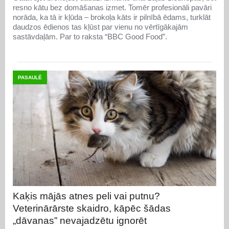
resno kātu bez domāšanas izmet. Tomēr profesionāli pavāri
norāda, ka tā ir kļūda – brokoļa kāts ir pilnībā ēdams, turklāt
daudzos ēdienos tas kļūst par vienu no vērtīgākajām
sastāvdaļām. Par to raksta “BBC Good Food”.
PASAULĒ
Kaķis mājās atnes peli vai putnu?
Veterinārārste skaidro, kāpēc šādas
„dāvanas” nevajadzētu ignorēt