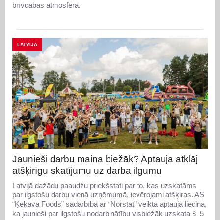
brīvdabas atmosfērā.
LATVIJA
Jaunieši darbu maina biežāk? Aptauja atklāj
atšķirīgu skatījumu uz darba ilgumu
Latvijā dažādu paaudžu priekšstati par to, kas uzskatāms
par ilgstošu darbu vienā uzņēmumā, ievērojami atšķiras. AS
“Ķekava Foods” sadarbībā ar “Norstat” veiktā aptauja liecina,
ka jaunieši par ilgstošu nodarbinātību visbiežāk uzskata 3–5