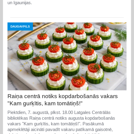
un Igaunijas.
DAUGAVPILS
Raiņa centrā notiks kopdarbošanās vakars
"Kam gurķītis, kam tomātiņš!"
Piektdien, 7. augustā, plkst. 18.00 Latgales Centrālās
bibliotēkas Raiņa centrā notiks augusta kopdarbošanās
vakars "Kam gurķītis, kam tomātiņš!". Pasākumā
apmeklētāji aicināti pavadīt vakaru patīkamā gaisotnē,