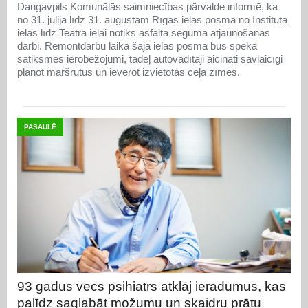
Daugavpils Komunālās saimniecības pārvalde informē, ka
no 31. jūlija līdz 31. augustam Rīgas ielas posmā no Institūta
ielas līdz Teātra ielai notiks asfalta seguma atjaunošanas
darbi. Remontdarbu laikā šajā ielas posmā būs spēkā
satiksmes ierobežojumi, tādēļ autovadītāji aicināti savlaicīgi
plānot maršrutus un ievērot izvietotās ceļa zīmes.
PASAULĒ
93 gadus vecs psihiatrs atklāj ieradumus, kas
palīdz saglabāt možumu un skaidru prātu