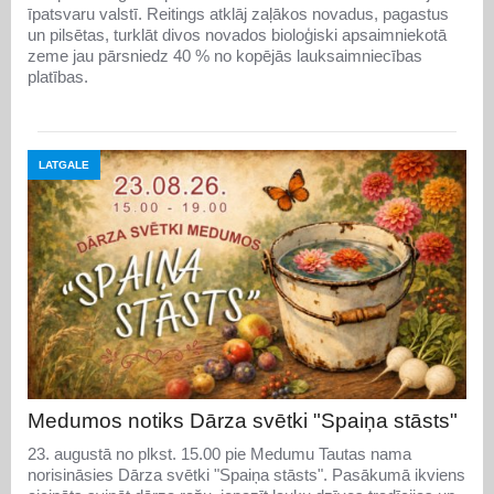
īpatsvaru valstī. Reitings atklāj zaļākos novadus, pagastus
un pilsētas, turklāt divos novados bioloģiski apsaimniekotā
zeme jau pārsniedz 40 % no kopējās lauksaimniecības
platības.
LATGALE
Medumos notiks Dārza svētki "Spaiņa stāsts"
23. augustā no plkst. 15.00 pie Medumu Tautas nama
norisināsies Dārza svētki "Spaiņa stāsts". Pasākumā ikviens