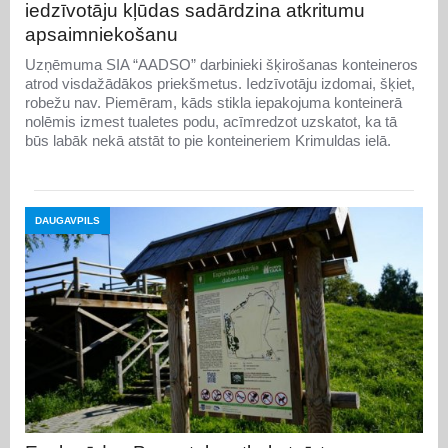
iedzīvotāju kļūdas sadārdzina atkritumu
apsaimniekošanu
Uzņēmuma SIA “AADSO” darbinieki šķirošanas konteineros
atrod visdažādākos priekšmetus. Iedzīvotāju izdomai, šķiet,
robežu nav. Piemēram, kāds stikla iepakojuma konteinerā
nolēmis izmest tualetes podu, acīmredzot uzskatot, ka tā
būs labāk nekā atstāt to pie konteineriem Krimuldas ielā.
DAUGAVPILS