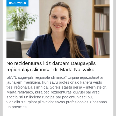
DAUGAVPILS
No rezidentūras līdz darbam Daugavpils
reģionālajā slimnīcā: dr. Marta Nalivaiko
SIA “Daugavpils reģionālā slimnīca” turpina iepazīstināt ar
jaunajiem mediķiem, kuri savu profesionālo karjeru veido
tieši reģionālajā slimnīcā. Šoreiz stāstu sērijā – interniste dr.
Marta Nalivaiko, kura pēc rezidentūras kļuvusi par ārsti
speciālisti un ikdienā rūpējas par pacientu veselību,
vienlaikus turpinot pilnveidot savas profesionālās zināšanas
un prasmes.