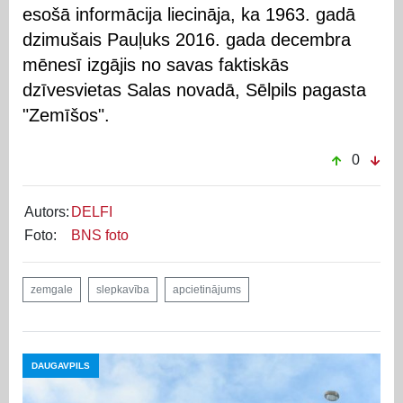
esošā informācija liecināja, ka 1963. gadā
dzimušais Pauļuks 2016. gada decembra
mēnesī izgājis no savas faktiskās
dzīvesvietas Salas novadā, Sēlpils pagasta
"Zemīšos".
0
Autors:
DELFI
Foto:
BNS foto
zemgale
slepkavība
apcietinājums
DAUGAVPILS