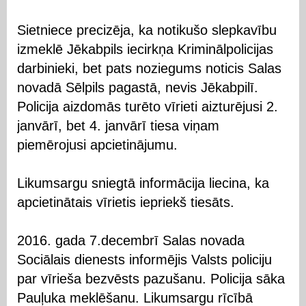
Sietniece precizēja, ka notikušo slepkavību
izmeklē Jēkabpils iecirkņa Kriminālpolicijas
darbinieki, bet pats noziegums noticis Salas
novadā Sēlpils pagastā, nevis Jēkabpilī.
Policija aizdomās turēto vīrieti aizturējusi 2.
janvārī, bet 4. janvārī tiesa viņam
piemērojusi apcietinājumu.
Likumsargu sniegtā informācija liecina, ka
apcietinātais vīrietis iepriekš tiesāts.
2016. gada 7.decembrī Salas novada
Sociālais dienests informējis Valsts policiju
par vīrieša bezvēsts pazušanu. Policija sāka
Pauļuka meklēšanu. Likumsargu rīcībā