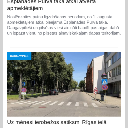
Esplanādes Purva taka atkal atvērta
apmeklētājiem
Noslēdzoties putnu ligzdošanas periodam, no 1. augusta
apmeklētājiem atkal pieejama Esplanādes Purva taka.
Daugavpilieši un pilsētas viesi aicināti baudīt pastaigas dabā
un iepazīt vienu no pilsētas ainaviskākajām dabas teritorijām.
DAUGAVPILS
Uz mēnesi ierobežos satiksmi Rīgas ielā