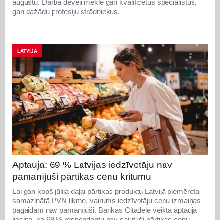
augustu. Darba devēji meklē gan kvalificētus speciālistus,
gan dažādu profesiju strādniekus.
LATVIJA
Aptauja: 69 % Latvijas iedzīvotāju nav
pamanījuši pārtikas cenu kritumu
Lai gan kopš jūlija daļai pārtikas produktu Latvijā piemērota
samazinātā PVN likme, vairums iedzīvotāju cenu izmaiņas
pagaidām nav pamanījuši. Bankas Citadele veiktā aptauja
liecina, ka 69 % respondentu nav sajutuši pārtikas cenu