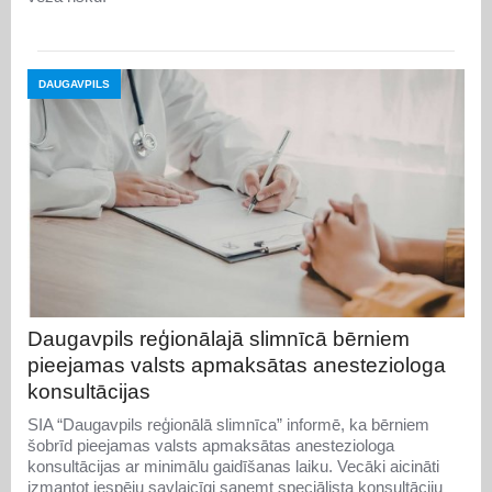
DAUGAVPILS
Daugavpils reģionālajā slimnīcā bērniem
pieejamas valsts apmaksātas anesteziologa
konsultācijas
SIA “Daugavpils reģionālā slimnīca” informē, ka bērniem
šobrīd pieejamas valsts apmaksātas anesteziologa
konsultācijas ar minimālu gaidīšanas laiku. Vecāki aicināti
izmantot iespēju savlaicīgi saņemt speciālista konsultāciju