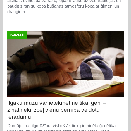
aicināts svinēt dārza ražu, iepazīt lauku dzīves tradīcijas un
baudīt sirsnīgu kopā būšanas atmosfēru kopā ar ģimeni un
draugiem.
PASAULĒ
Ilgāku mūžu var ietekmēt ne tikai gēni –
zinātnieki izceļ vienu bērnībā veidotu
ieradumu
Domājot par ilgmūžību, visbiežāk tiek pieminēta ģenētika,