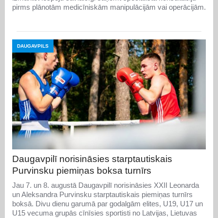
pirms plānotām medicīniskām manipulācijām vai operācijām.
DAUGAVPILS
Daugavpilī norisināsies starptautiskais
Purvinsku piemiņas boksa turnīrs
Jau 7. un 8. augustā Daugavpilī norisināsies XXII Leonarda
un Aleksandra Purvinsku starptautiskais piemiņas turnīrs
boksā. Divu dienu garumā par godalgām elites, U19, U17 un
U15 vecuma grupās cīnīsies sportisti no Latvijas, Lietuvas