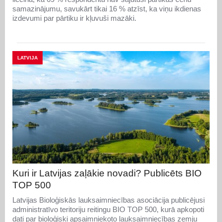
samazinājumu, savukārt tikai 16 % atzīst, ka viņu ikdienas
izdevumi par pārtiku ir kļuvuši mazāki.
LATVIJA
Kuri ir Latvijas zaļākie novadi? Publicēts BIO
TOP 500
Latvijas Bioloģiskās lauksaimniecības asociācija publicējusi
administratīvo teritoriju reitingu BIO TOP 500, kurā apkopoti
dati par bioloģiski apsaimniekoto lauksaimniecības zemju