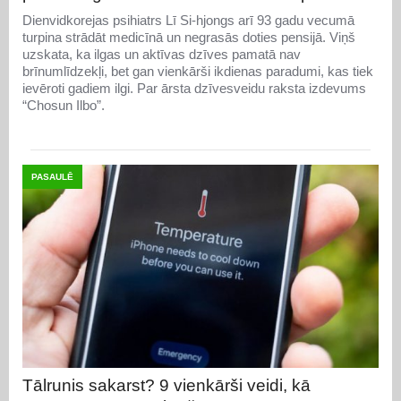
Dienvidkorejas psihiatrs Lī Si-hjongs arī 93 gadu vecumā
turpina strādāt medicīnā un negrasās doties pensijā. Viņš
uzskata, ka ilgas un aktīvas dzīves pamatā nav
brīnumlīdzekļi, bet gan vienkārši ikdienas paradumi, kas tiek
ievēroti gadiem ilgi. Par ārsta dzīvesveidu raksta izdevums
“Chosun Ilbo”.
PASAULĒ
Tālrunis sakarst? 9 vienkārši veidi, kā