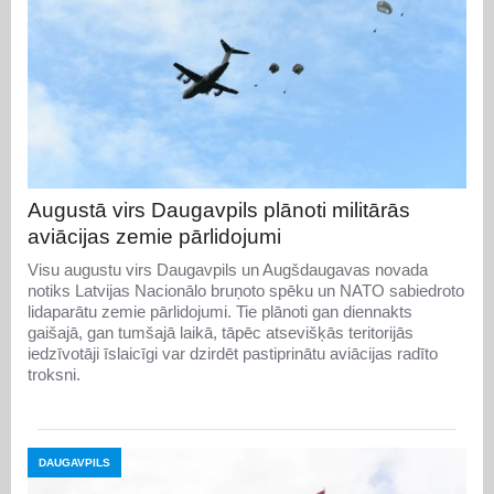
Augustā virs Daugavpils plānoti militārās
aviācijas zemie pārlidojumi
Visu augustu virs Daugavpils un Augšdaugavas novada
notiks Latvijas Nacionālo bruņoto spēku un NATO sabiedroto
lidaparātu zemie pārlidojumi. Tie plānoti gan diennakts
gaišajā, gan tumšajā laikā, tāpēc atsevišķās teritorijās
iedzīvotāji īslaicīgi var dzirdēt pastiprinātu aviācijas radīto
troksni.
DAUGAVPILS