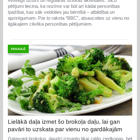
veselīgs uzturs un regulāras fiziskās aktivitātes. Taču
pētījumi liecina, ka nozīme var būt arī kādai personības
īpašībai, kas sāk veidoties jau bērnībā – atbildībai un
apzinīgumam. Par to raksta “BBC”, atsaucoties uz vienu no
ilgākajiem cilvēka personības pētījumiem.
PASAULĒ
Lielākā daļa izmet šo brokoļa daļu, lai gan
pavāri to uzskata par vienu no gardākajām
Gatavojot brokoļus, daudzi izmanto tikai zaļās ziedkopas, bet