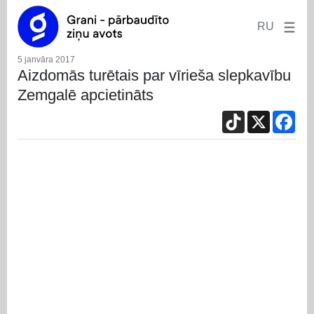
RU
5 janvāra 2017
Aizdomās turētais par vīrieša slepkavību
Zemgalē apcietināts
TikTok
X
Fac