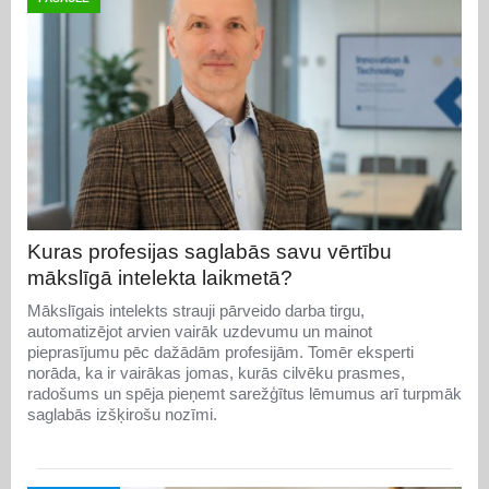
Kuras profesijas saglabās savu vērtību
mākslīgā intelekta laikmetā?
Mākslīgais intelekts strauji pārveido darba tirgu,
automatizējot arvien vairāk uzdevumu un mainot
pieprasījumu pēc dažādām profesijām. Tomēr eksperti
norāda, ka ir vairākas jomas, kurās cilvēku prasmes,
radošums un spēja pieņemt sarežģītus lēmumus arī turpmāk
saglabās izšķirošu nozīmi.