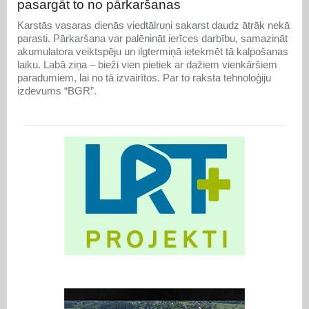
pasargāt to no pārkaršanas
Karstās vasaras dienās viedtālruņi sakarst daudz ātrāk nekā
parasti. Pārkaršana var palēnināt ierīces darbību, samazināt
akumulatora veiktspēju un ilgtermiņā ietekmēt tā kalpošanas
laiku. Labā ziņa – bieži vien pietiek ar dažiem vienkāršiem
paradumiem, lai no tā izvairītos. Par to raksta tehnoloģiju
izdevums “BGR”.