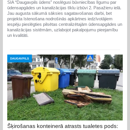
SIA “Daugavpils ūdens” noslēgusi būvniecības līgumu par
ūdensapgādes un kanalizācijas tīklu izbūvi 2. Pasažieru ielā.
Jau augusta sākumā sāksies sagatavošanas darbi, bet
projekta īstenošana nodrošinās apkārtnes iedzīvotājiem
iespēju pieslēgties pilsētas centralizētajām ūdensapgādes un
kanalizācijas sistēmām, uzlabojot pakalpojumu pieejamību
un kvalitāti.
DAUGAVPILS
Šķirošanas konteinerā atrasts tualetes pods: