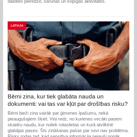
daloties pieredzē, sarunās un kopīgās aktivitātēs.
LATVIJA
Bērni zina, kur tiek glabāta nauda un
dokumenti: vai tas var kļūt par drošības risku?
Bērni bieži zina vairāk par ģimenes īpašumu, nekā
pieaugušajiem šķiet. Viņi redz, no kurienes vecāki paņem
skaidru naudu, kur noliek rotaslietas un kurā atvilktnē
glabājas pases. Šīs zināšanas pašas par sevi nav problēma.
Risks rodas tad, kad sensitīva informācija nejauši nonāk