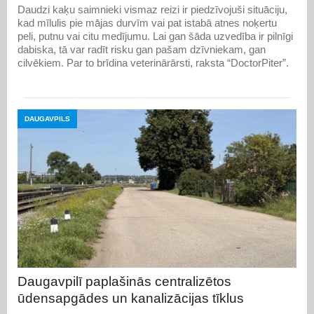
Daudzi kaķu saimnieki vismaz reizi ir piedzīvojuši situāciju,
kad mīlulis pie mājas durvīm vai pat istabā atnes noķertu
peli, putnu vai citu medījumu. Lai gan šāda uzvedība ir pilnīgi
dabiska, tā var radīt risku gan pašam dzīvniekam, gan
cilvēkiem. Par to brīdina veterinārārsti, raksta “DoctorPiter”.
DAUGAVPILS
Daugavpilī paplašinās centralizētos
ūdensapgādes un kanalizācijas tīklus