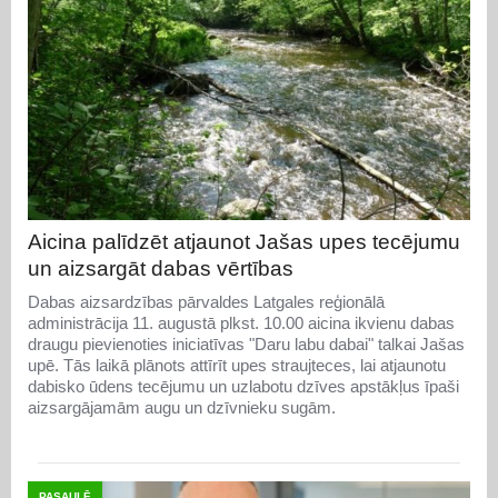
Aicina palīdzēt atjaunot Jašas upes tecējumu
un aizsargāt dabas vērtības
Dabas aizsardzības pārvaldes Latgales reģionālā
administrācija 11. augustā plkst. 10.00 aicina ikvienu dabas
draugu pievienoties iniciatīvas "Daru labu dabai" talkai Jašas
upē. Tās laikā plānots attīrīt upes straujteces, lai atjaunotu
dabisko ūdens tecējumu un uzlabotu dzīves apstākļus īpaši
aizsargājamām augu un dzīvnieku sugām.
PASAULĒ