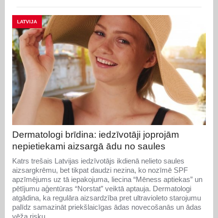
LATVIJA
Dermatologi brīdina: iedzīvotāji joprojām
nepietiekami aizsargā ādu no saules
Katrs trešais Latvijas iedzīvotājs ikdienā nelieto saules
aizsargkrēmu, bet tikpat daudzi nezina, ko nozīmē SPF
apzīmējums uz tā iepakojuma, liecina “Mēness aptiekas” un
pētījumu aģentūras “Norstat” veiktā aptauja. Dermatologi
atgādina, ka regulāra aizsardzība pret ultravioleto starojumu
palīdz samazināt priekšlaicīgas ādas novecošanās un ādas
vēža risku.