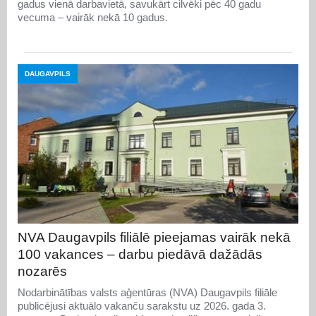
gadus vienā darbavietā, savukārt cilvēki pēc 40 gadu
vecuma – vairāk nekā 10 gadus.
DAUGAVPILS
NVA Daugavpils filiālē pieejamas vairāk nekā
100 vakances – darbu piedāvā dažādās
nozarēs
Nodarbinātības valsts aģentūras (NVA) Daugavpils filiāle
publicējusi aktuālo vakanču sarakstu uz 2026. gada 3.