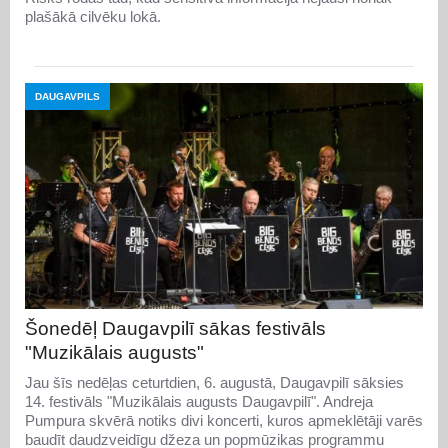
plašākā cilvēku lokā.
DAUGAVPILS
Šonedēļ Daugavpilī sākas festivāls
"Muzikālais augusts"
Jau šīs nedēļas ceturtdien, 6. augustā, Daugavpilī sāksies
14. festivāls "Muzikālais augusts Daugavpilī". Andreja
Pumpura skvērā notiks divi koncerti, kuros apmeklētāji varēs
baudīt daudzveidīgu džeza un popmūzikas programmu