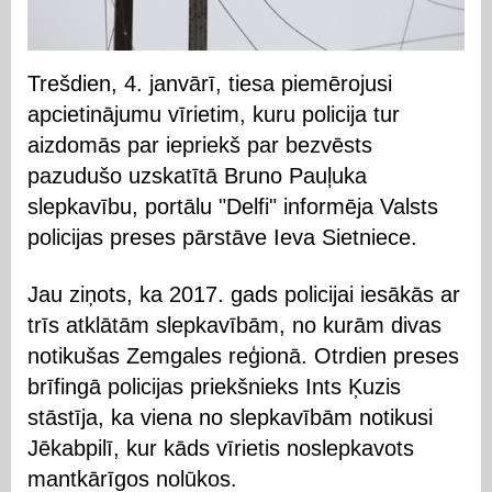
Trešdien, 4. janvārī, tiesa piemērojusi
apcietinājumu vīrietim, kuru policija tur
aizdomās par iepriekš par bezvēsts
pazudušo uzskatītā Bruno Pauļuka
slepkavību, portālu "Delfi" informēja Valsts
policijas preses pārstāve Ieva Sietniece.
Jau ziņots, ka 2017. gads policijai iesākās ar
trīs atklātām slepkavībām, no kurām divas
notikušas Zemgales reģionā. Otrdien preses
brīfingā policijas priekšnieks Ints Ķuzis
stāstīja, ka viena no slepkavībām notikusi
Jēkabpilī, kur kāds vīrietis noslepkavots
mantkārīgos nolūkos.