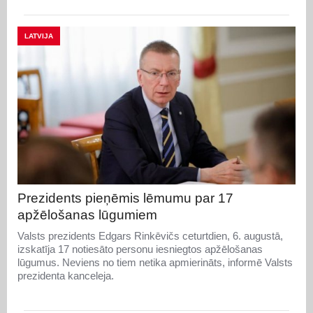
LATVIJA
Prezidents pieņēmis lēmumu par 17
apžēlošanas lūgumiem
Valsts prezidents Edgars Rinkēvičs ceturtdien, 6. augustā,
izskatīja 17 notiesāto personu iesniegtos apžēlošanas
lūgumus. Neviens no tiem netika apmierināts, informē Valsts
prezidenta kanceleja.