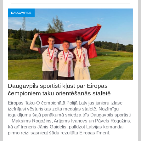
DAUGAVPILS
Daugavpils sportisti kļūst par Eiropas
čempioniem taku orientēšanās stafetē
Eiropas Taku-O čempionātā Polijā Latvijas junioru izlase
izcīnījusi vēsturiskas zelta medaļas stafetē. Nozīmīgu
ieguldījumu šajā panākumā sniedza trīs Daugavpils sportisti
– Maksims Rogožins, Artjoms Ivanovs un Pāvels Rogožins,
kā arī treneris Jānis Gaidelis, palīdzot Latvijas komandai
pirmo reizi sasniegt šādu rezultātu Eiropas līmenī.