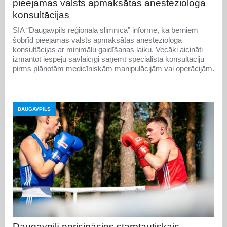
pieejamas valsts apmaksātas anesteziologa
konsultācijas
SIA “Daugavpils reģionālā slimnīca” informē, ka bērniem
šobrīd pieejamas valsts apmaksātas anesteziologa
konsultācijas ar minimālu gaidīšanas laiku. Vecāki aicināti
izmantot iespēju savlaicīgi saņemt speciālista konsultāciju
pirms plānotām medicīniskām manipulācijām vai operācijām.
DAUGAVPILS
Daugavpilī norisināsies starptautiskais