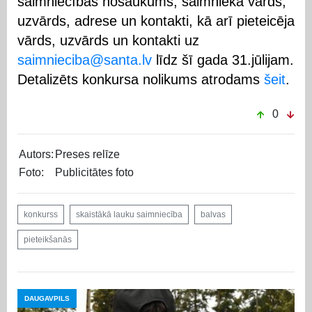
saimniecības nosaukums, saimnieka vārds,
uzvārds, adrese un kontakti, kā arī pieteicēja
vārds, uzvārds un kontakti uz
saimnieciba@santa.lv
līdz šī gada 31.jūlijam.
Detalizēts konkursa nolikums atrodams
šeit
.
0
Autors:
Preses relīze
Foto:
Publicitātes foto
konkurss
skaistākā lauku saimniecība
balvas
pieteikšanās
DAUGAVPILS