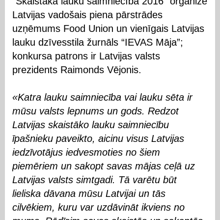
“Skaistākā lauku saimniecība 2016” organizē
Latvijas vadošais piena pārstrādes
uzņēmums Food Union un vienīgais Latvijas
lauku dzīvesstila žurnāls “IEVAS Māja”;
konkursa patrons ir Latvijas valsts
prezidents Raimonds Vējonis.
«Katra lauku saimniecība vai lauku sēta ir
mūsu valsts lepnums un gods. Redzot
Latvijas skaistāko lauku saimniecību
īpašnieku paveikto, aicinu visus Latvijas
iedzīvotājus iedvesmoties no šiem
piemēriem un sakopt savas mājas ceļā uz
Latvijas valsts simtgadi. Tā varētu būt
lieliska dāvana mūsu Latvijai un tās
cilvēkiem, kuru var uzdāvināt ikviens no