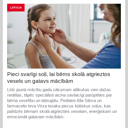
LATVIJA
Pieci svarīgi soļi, lai bērns skolā atgrieztos
vesels un gatavs mācībām
Līdz jaunā mācību gada sākumam atlikušas vien dažas
nedēļas, tāpēc speciālisti aicina savlaicīgi parūpēties par
bērna veselību un labsajūtu. Pediatre Alla Silova un
farmaceite Ieva Virza iesaka piecus būtiskus soļus, kas
palīdzēs bērnam skolā atgriezties veselam, enerģiskam un
emocionāli gatavam mācībām.