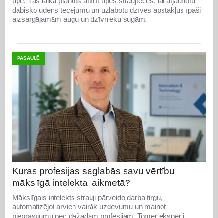
upē. Tās laikā plānots attīrīt upes straujteces, lai atjaunotu
dabisko ūdens tecējumu un uzlabotu dzīves apstākļus īpaši
aizsargājamām augu un dzīvnieku sugām.
PASAULĒ
Kuras profesijas saglabās savu vērtību
mākslīgā intelekta laikmetā?
Mākslīgais intelekts strauji pārveido darba tirgu,
automatizējot arvien vairāk uzdevumu un mainot
pieprasījumu pēc dažādām profesijām. Tomēr eksperti