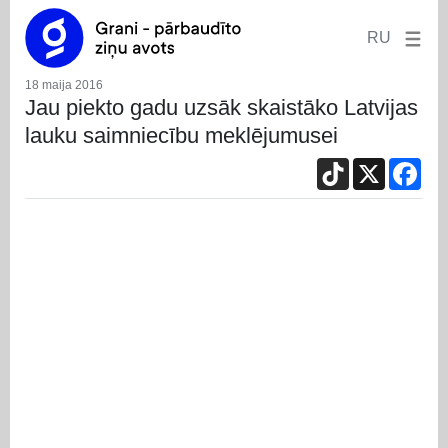
RU
18 maija 2016
Jau piekto gadu uzsāk skaistāko Latvijas
lauku saimniecību meklējumusei
TikTok
X
Fac