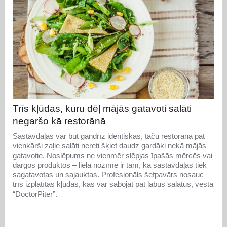
Trīs kļūdas, kuru dēļ mājās gatavoti salāti
negaršo kā restorānā
Sastāvdaļas var būt gandrīz identiskas, taču restorānā pat
vienkārši zaļie salāti nereti šķiet daudz gardāki nekā mājās
gatavotie. Noslēpums ne vienmēr slēpjas īpašās mērcēs vai
dārgos produktos – liela nozīme ir tam, kā sastāvdaļas tiek
sagatavotas un sajauktas. Profesionāls šefpavārs nosauc
trīs izplatītas kļūdas, kas var sabojāt pat labus salātus, vēsta
“DoctorPiter”.