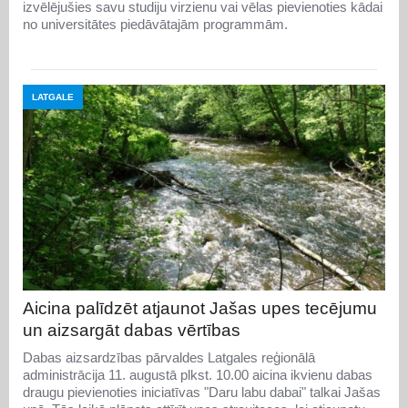
izvēlējušies savu studiju virzienu vai vēlas pievienoties kādai
no universitātes piedāvātajām programmām.
LATGALE
Aicina palīdzēt atjaunot Jašas upes tecējumu
un aizsargāt dabas vērtības
Dabas aizsardzības pārvaldes Latgales reģionālā
administrācija 11. augustā plkst. 10.00 aicina ikvienu dabas
draugu pievienoties iniciatīvas "Daru labu dabai" talkai Jašas