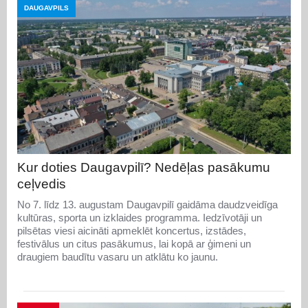
DAUGAVPILS
Kur doties Daugavpilī? Nedēļas pasākumu
ceļvedis
No 7. līdz 13. augustam Daugavpilī gaidāma daudzveidīga
kultūras, sporta un izklaides programma. Iedzīvotāji un
pilsētas viesi aicināti apmeklēt koncertus, izstādes,
festivālus un citus pasākumus, lai kopā ar ģimeni un
draugiem baudītu vasaru un atklātu ko jaunu.