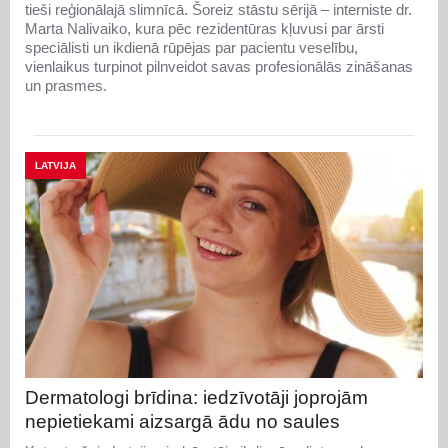
tieši reģionālajā slimnīcā. Šoreiz stāstu sērijā – interniste dr.
Marta Nalivaiko, kura pēc rezidentūras kļuvusi par ārsti
speciālisti un ikdienā rūpējas par pacientu veselību,
vienlaikus turpinot pilnveidot savas profesionālās zināšanas
un prasmes.
LATVIJA
Dermatologi brīdina: iedzīvotāji joprojām
nepietiekami aizsargā ādu no saules