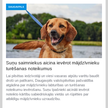
DAUGAVPILS
Suņu saimniekus aicina ievērot mājdzīvnieku
turēšanas noteikumus
Lai pilsētas iedzīvotāji un viesi vasaras atpūtu varētu baudīt
droši un patīkami, Daugavpils valstspilsētas pašvaldība
atgādina par mājdzīvnieku labturības un turēšanas
noteikumu ievērošanu. Suņu īpašnieki aicināti ievērot
noteikto kārtību sabiedriskajās vietās un rūpēties par
atbildīgu mājdzīvnieku uzraudzību.