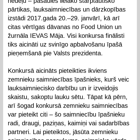
nedēļu – pasaules lielāko starptautisko
pārtikas, lauksaimniecības un dārzkopības
izstādi 2017.gada 20.–29. janvārī, kā arī
citas vērtīgas dāvanas no Food Union un
žurnāla IEVAS Māja. Visi konkursa finālisti
tiks aicināti uz svinīgo apbalvošanu īpašā
pieņemšanā pie Valsts prezidenta.
Konkursā aicināts pieteikties ikviens
zemnieku saimniecības īpašnieks, kurš veic
lauksaimniecisko darbību un ir izveidojis
skaistu, sakoptu lauku sētu. Tāpat kā pērn,
arī šogad konkursā zemnieku saimniecības
var pieteikt citi – šo saimniecību īpašnieku
radi, draugi, paziņas, kaimiņi vai sadarbības
partneri. Lai pieteiktos, jāsūta zemnieku