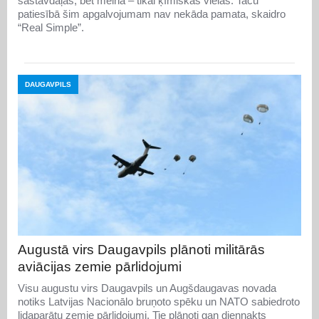
sastāvdaļas, bet melna – tikai ķīmiskas vielas. Taču
patiesībā šim apgalvojumam nav nekāda pamata, skaidro
“Real Simple”.
DAUGAVPILS
Augustā virs Daugavpils plānoti militārās
aviācijas zemie pārlidojumi
Visu augustu virs Daugavpils un Augšdaugavas novada
notiks Latvijas Nacionālo bruņoto spēku un NATO sabiedroto
lidaparātu zemie pārlidojumi. Tie plānoti gan diennakts