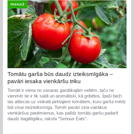
PASAULĒ
Tomātu garša būs daudz izteiksmīgāka –
pavāri iesaka vienkāršu triku
Tomāti ir viena no vasaras gardākajām veltēm, taču ne
vienmēr tie ir tik saldi un aromātiski, kā gribētos. Īpaši bieži
tas attiecas uz veikalā pirktajiem tomātiem, kuru garša mēdz
būt visai neizteiksmīga. Tomēr pavāri zina vairākus
vienkāršus paņēmienus, kas palīdz tomātu garšu padarīt
daudz bagātīgāku, raksta “Serious Eats”.