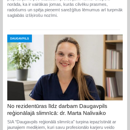
norāda, ka ir vairākas jomas, kurās cilvēku prasmes,
radošums un spēja pieņemt sarežģītus lēmumus arī turpmāk
saglabās izšķirošu nozīmi.
DAUGAVPILS
No rezidentūras līdz darbam Daugavpils
reģionālajā slimnīcā: dr. Marta Nalivaiko
SIA “Daugavpils reģionālā slimnīca” turpina iepazīstināt ar
jaunajiem mediķiem, kuri savu profesionālo karjeru veido