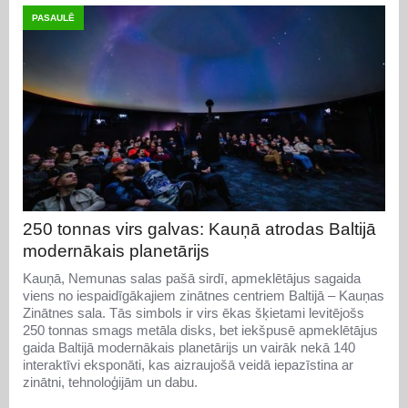
PASAULĒ
250 tonnas virs galvas: Kauņā atrodas Baltijā
modernākais planetārijs
Kauņā, Nemunas salas pašā sirdī, apmeklētājus sagaida
viens no iespaidīgākajiem zinātnes centriem Baltijā – Kauņas
Zinātnes sala. Tās simbols ir virs ēkas šķietami levitējošs
250 tonnas smags metāla disks, bet iekšpusē apmeklētājus
gaida Baltijā modernākais planetārijs un vairāk nekā 140
interaktīvi eksponāti, kas aizraujošā veidā iepazīstina ar
zinātni, tehnoloģijām un dabu.