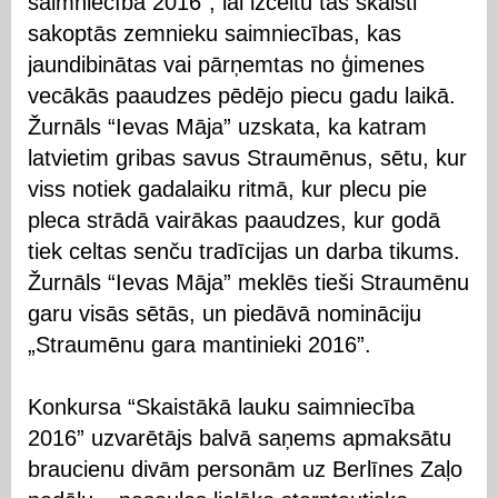
saimniecība 2016”, lai izceltu tās skaisti
sakoptās zemnieku saimniecības, kas
jaundibinātas vai pārņemtas no ģimenes
vecākās paaudzes pēdējo piecu gadu laikā.
Žurnāls “Ievas Māja” uzskata, ka katram
latvietim gribas savus Straumēnus, sētu, kur
viss notiek gadalaiku ritmā, kur plecu pie
pleca strādā vairākas paaudzes, kur godā
tiek celtas senču tradīcijas un darba tikums.
Žurnāls “Ievas Māja” meklēs tieši Straumēnu
garu visās sētās, un piedāvā nomināciju
„Straumēnu gara mantinieki 2016”.
Konkursa “Skaistākā lauku saimniecība
2016” uzvarētājs balvā saņems apmaksātu
braucienu divām personām uz Berlīnes Zaļo