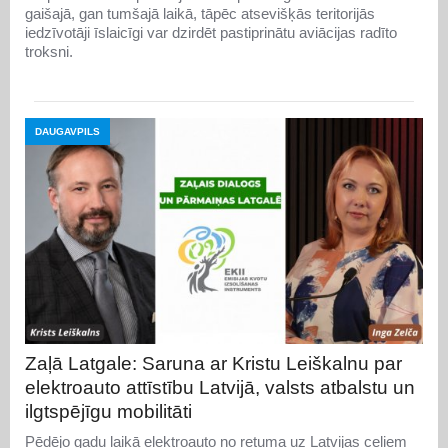
gaišajā, gan tumšajā laikā, tāpēc atsevišķās teritorijās
iedzīvotāji īslaicīgi var dzirdēt pastiprinātu aviācijas radīto
troksni.
DAUGAVPILS
Zaļā Latgale: Saruna ar Kristu Leiškalnu par
elektroauto attīstību Latvijā, valsts atbalstu un
ilgtspējīgu mobilitāti
Pēdējo gadu laikā elektroauto no retuma uz Latvijas ceļiem