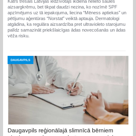
Katrs trešais Latvijas iedzīvotājs ikdienā nelieto saules
aizsargkrēmu, bet tikpat daudzi nezina, ko nozīmē SPF
apzīmējums uz tā iepakojuma, liecina “Mēness aptiekas” un
pētījumu aģentūras “Norstat” veiktā aptauja. Dermatologi
atgādina, ka regulāra aizsardzība pret ultravioleto starojumu
palīdz samazināt priekšlaicīgas ādas novecošanās un ādas
vēža risku.
DAUGAVPILS
Daugavpils reģionālajā slimnīcā bērniem