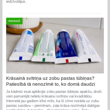
iedzīvotājus.
PASAULĒ
Krāsainā svītriņa uz zobu pastas tūbiņas?
Patiesībā tā nenozīmē to, ko domā daudzi
Ja kādreiz esat aplūkojis zobu pastas tūbiņas apakšu, droši
vien pamanījāt nelielu krāsainu svītriņu vai kvadrātiņu.
Internetā jau gadiem klīst mīts, ka šī zīme norāda uz zobu
pastas sastāvu – piemēram, zaļa krāsa nozīmējot dabīgas