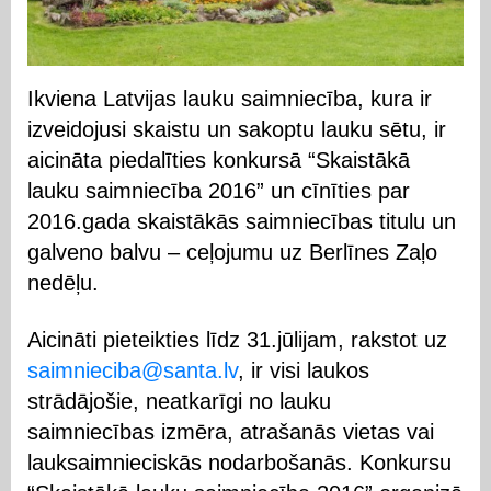
Ikviena Latvijas lauku saimniecība, kura ir
izveidojusi skaistu un sakoptu lauku sētu, ir
aicināta piedalīties konkursā “Skaistākā
lauku saimniecība 2016” un cīnīties par
2016.gada skaistākās saimniecības titulu un
galveno balvu – ceļojumu uz Berlīnes Zaļo
nedēļu.
Aicināti pieteikties līdz 31.jūlijam, rakstot uz
saimnieciba@santa.lv
, ir visi laukos
strādājošie, neatkarīgi no lauku
saimniecības izmēra, atrašanās vietas vai
lauksaimnieciskās nodarbošanās. Konkursu