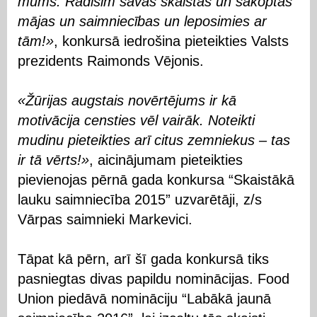
mums. Rādīsim savas skaistās un sakoptās
mājas un saimniecības un leposimies ar
tām!»
, konkursā iedrošina pieteikties Valsts
prezidents Raimonds Vējonis.
«Žūrijas augstais novērtējums ir kā
motivācija censties vēl vairāk. Noteikti
mudinu pieteikties arī citus zemniekus – tas
ir tā vērts!»
, aicinājumam pieteikties
pievienojas pērnā gada konkursa “Skaistākā
lauku saimniecība 2015” uzvarētāji, z/s
Vārpas saimnieki Markevici.
Tāpat kā pērn, arī šī gada konkursā tiks
pasniegtas divas papildu nominācijas. Food
Union piedāvā nomināciju “Labākā jaunā