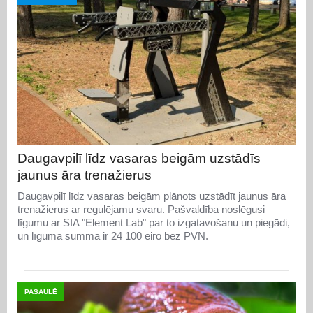
Daugavpilī līdz vasaras beigām uzstādīs
jaunus āra trenažierus
Daugavpilī līdz vasaras beigām plānots uzstādīt jaunus āra
trenažierus ar regulējamu svaru. Pašvaldība noslēgusi
līgumu ar SIA "Element Lab" par to izgatavošanu un piegādi,
un līguma summa ir 24 100 eiro bez PVN.
PASAULĒ