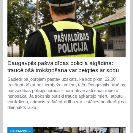
Daugavpils pašvaldības policija atgādina:
traucējošā trokšņošana var beigties ar sodu
Sabiedrībā joprojām pastāv uzskats, ka līdz plkst. 22.00
trokšņot drīkst bez ierobežojumiem, taču Daugavpils pilsētas
pašvaldības policija norāda – normatīvie akti šādu robežu
nenosaka. Ja troksnis būtiski traucē apkārtējo mieru, atpūtu
vai ikdienu, administratīvā atbildība var iestāties neatkarīgi no
diennakts laika.
DAUGAVPILS