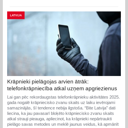
LATVIJA
Krāpnieki pielāgojas arvien ātrāk:
telefonkrāpniecība atkal uzņem apgriezienus
Lai gan pēc rekordaugstas telefonkrāpnieku aktivitātes 2025.
gada nogalē krāpniecisko zvanu skaits uz laiku ievērojami
samazinājās, šī tendence nebija ilgstoša. “Bite Latvija” dati
liecina, ka jau pavasarī bloķēto krāpniecisko zvanu skaits
atkal strauji pieauga, apliecinot, ka krāpnieki nepārtraukti
pielāgo savas metodes un meklē jaunus veidus, kā apmānīt