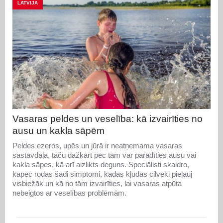
LATVIJA
Vasaras peldes un veselība: kā izvairīties no
ausu un kakla sāpēm
Peldes ezeros, upēs un jūrā ir neatņemama vasaras
sastāvdaļa, taču dažkārt pēc tām var parādīties ausu vai
kakla sāpes, kā arī aizlikts deguns. Speciālisti skaidro,
kāpēc rodas šādi simptomi, kādas kļūdas cilvēki pieļauj
visbiežāk un kā no tām izvairīties, lai vasaras atpūta
nebeigtos ar veselības problēmām.