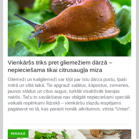
Vienkāršs triks pret gliemežiem dārzā –
nepieciešama tikai citrusaugļa miza
Gliemeži un kailgliemeži var kļūt par īstu dārza postu, īpaši
mitrā un siltā laikā. Tie apgrauž salātus, kāpostus, zemenes,
jaunos stādus un citus augus, turklāt visaktīvāk barojas
naktīs. Taču to savākšanai nav obligāti nepieciešami speciāli
veikalā nopērkami līdzekļi – vienkāršu slazdu iespējams
pagatavot no tā, kas parasti nonāk atkritumos, vēsta “Unian”.
PASAULĒ