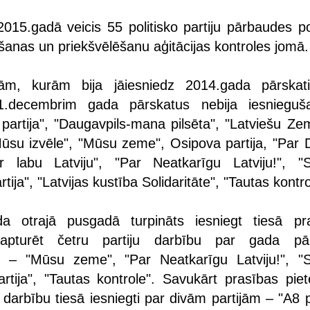
15.gadā veicis 55 politisko partiju pārbaudes pol
ēšanas un priekšvēlēšanu aģitācijas kontroles jomā.
ām, kurām bija jāiesniedz 2014.gada pārskati
1.decembrim gada pārskatus nebija iesniegu
 partija", "Daugavpils-mana pilsēta", "Latviešu Ze
Mūsu izvēle", "Mūsu zeme", Osipova partija, "Par 
r labu Latviju", "Par Neatkarīgu Latviju!", "S
ija", "Latvijas kustība Solidaritāte", "Tautas kontro
da otrajā pusgadā turpināts iesniegt tiesā pr
 apturēt četru partiju darbību par gada pā
u – "Mūsu zeme", "Par Neatkarīgu Latviju!", "S
rtija", "Tautas kontrole". Savukārt prasības piet
u darbību tiesā iesniegti par divām partijām – "A8 p