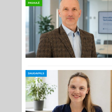
PASAULĒ
DAUGAVPILS