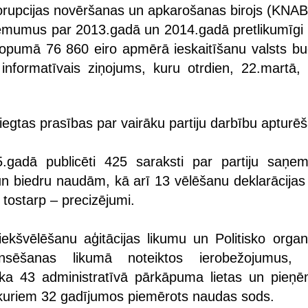
upcijas novēršanas un apkarošanas birojs (KNAB
ēmumus par 2013.gadā un 2014.gadā pretlikumīgi 
opumā 76 860 eiro apmērā ieskaitīšanu valsts bu
informatīvais ziņojums, kuru otrdien, 22.martā, 
niegtas prasības par vairāku partiju darbību apturē
gadā publicēti 425 saraksti par partiju saņem
n biedru naudām, kā arī 13 vēlēšanu deklarācijas
 tostarp – precizējumi.
iekšvēlēšanu aģitācijas likumu un Politisko organi
inansēšanas likumā noteiktos ierobežojumus
ka 43 administratīvā pārkāpuma lietas un pieņ
kuriem 32 gadījumos piemērots naudas sods.