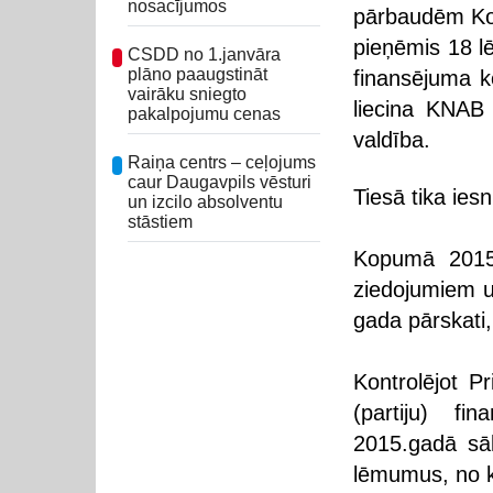
nosacījumos
pārbaudēm Kor
pieņēmis 18 l
CSDD no 1.janvāra
plāno paaugstināt
finansējuma k
vairāku sniegto
liecina KNAB 
pakalpojumu cenas
valdība.
Raiņa centrs – ceļojums
caur Daugavpils vēsturi
Tiesā tika ies
un izcilo absolventu
stāstiem
Kopumā 2015.
ziedojumiem u
gada pārskati,
Kontrolējot Pr
(partiju) f
2015.gadā sā
lēmumus, no 