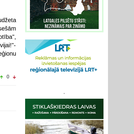
džeta
sešām
otība",
jai!"-
eģionu
0
'