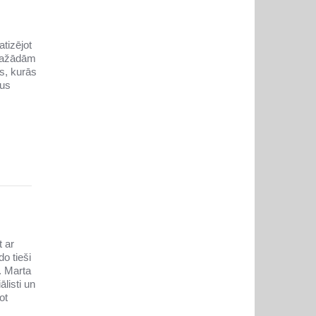
atizējot
 dažādām
s, kurās
tus
t ar
o tieši
r. Marta
listi un
ot