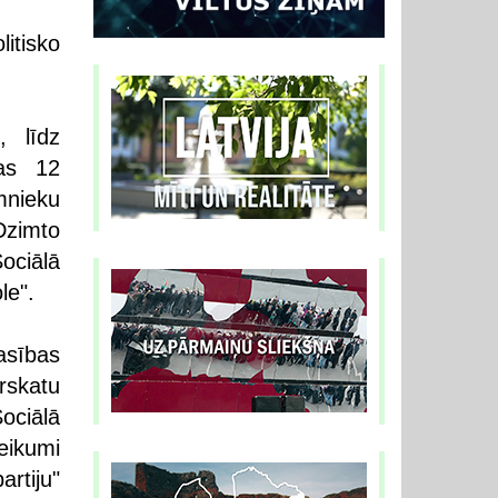
itisko
, līdz
šas 12
mnieku
Dzimto
ociālā
le".
asības
rskatu
ociālā
eikumi
artiju"