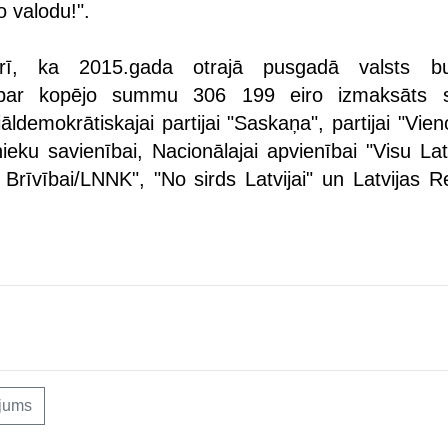
 valodu!".
arī, ka 2015.gada otrajā pusgadā valsts bu
 par kopējo summu 306 199 eiro izmaksāts 
iāldemokrātiskajai partijai "Saskaņa", partijai "Vien
ku savienībai, Nacionālajai apvienībai "Visu Latvi
Brīvībai/LNNK", "No sirds Latvijai" un Latvijas R
ējums