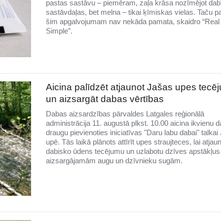
pastas sastāvu – piemēram, zaļa krāsa nozīmējot dab
sastāvdaļas, bet melna – tikai ķīmiskas vielas. Taču p
šim apgalvojumam nav nekāda pamata, skaidro “Real
Simple”.
Aicina palīdzēt atjaunot Jašas upes tecē
un aizsargāt dabas vērtības
Dabas aizsardzības pārvaldes Latgales reģionālā
administrācija 11. augustā plkst. 10.00 aicina ikvienu 
draugu pievienoties iniciatīvas "Daru labu dabai" talkai
upē. Tās laikā plānots attīrīt upes straujteces, lai atjau
dabisko ūdens tecējumu un uzlabotu dzīves apstākļus 
aizsargājamām augu un dzīvnieku sugām.