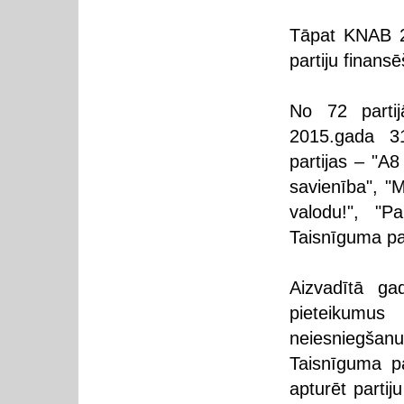
Tāpat KNAB 20
partiju finans
No 72 partij
2015.gada 3
partijas – "A8
savienība", "
valodu!", "Pa
Taisnīguma part
Aizvadītā ga
pieteikumus
neiesniegšan
Taisnīguma pa
apturēt partij