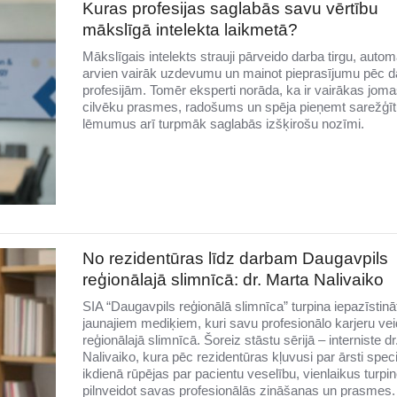
Kuras profesijas saglabās savu vērtību
mākslīgā intelekta laikmetā?
Mākslīgais intelekts strauji pārveido darba tirgu, autom
arvien vairāk uzdevumu un mainot pieprasījumu pēc
profesijām. Tomēr eksperti norāda, ka ir vairākas joma
cilvēku prasmes, radošums un spēja pieņemt sarežģī
lēmumus arī turpmāk saglabās izšķirošu nozīmi.
No rezidentūras līdz darbam Daugavpils
reģionālajā slimnīcā: dr. Marta Nalivaiko
SIA “Daugavpils reģionālā slimnīca” turpina iepazīstinā
jaunajiem mediķiem, kuri savu profesionālo karjeru veid
reģionālajā slimnīcā. Šoreiz stāstu sērijā – interniste d
Nalivaiko, kura pēc rezidentūras kļuvusi par ārsti speciā
ikdienā rūpējas par pacientu veselību, vienlaikus turpin
pilnveidot savas profesionālās zināšanas un prasmes.