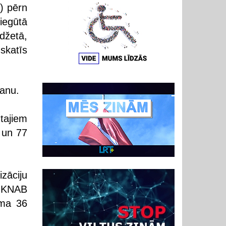
) pērn
iegūtā
džetā,
skatīs
šanu.
tajiem
 un 77
zāciju
, KNAB
ēma 36