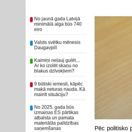
No jaunā gada Latvijā
minimālā alga būs 740
eiro
Valsts svētku mēnesis
Daugavpilī
Kaimiņi neļauj gulēt…
Ar ko izolēt skaņu no
blakus dzīvokļiem?
9 būtiski iemesli, kāpēc
makā neturas nauda. Kā
mainīt situāciju?
No 2025. gada būs
izmaiņas ES pārtikas
atbalsta un pamata
materiālās palīdzības
Pēc politisko 
saņemšanas