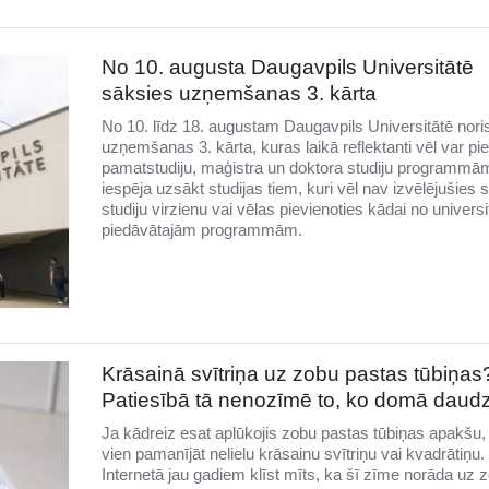
No 10. augusta Daugavpils Universitātē
sāksies uzņemšanas 3. kārta
No 10. līdz 18. augustam Daugavpils Universitātē nori
uzņemšanas 3. kārta, kuras laikā reflektanti vēl var pie
pamatstudiju, maģistra un doktora studiju programmām
iespēja uzsākt studijas tiem, kuri vēl nav izvēlējušies 
studiju virzienu vai vēlas pievienoties kādai no universi
piedāvātajām programmām.
Krāsainā svītriņa uz zobu pastas tūbiņas
Patiesībā tā nenozīmē to, ko domā daudz
Ja kādreiz esat aplūkojis zobu pastas tūbiņas apakšu, 
vien pamanījāt nelielu krāsainu svītriņu vai kvadrātiņu.
Internetā jau gadiem klīst mīts, ka šī zīme norāda uz 