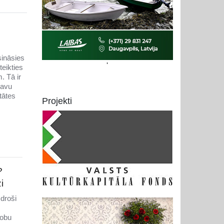
sināsies
'
teikties
. Tā ir
savu
tātes
Projekti
?
i
droši
zobu