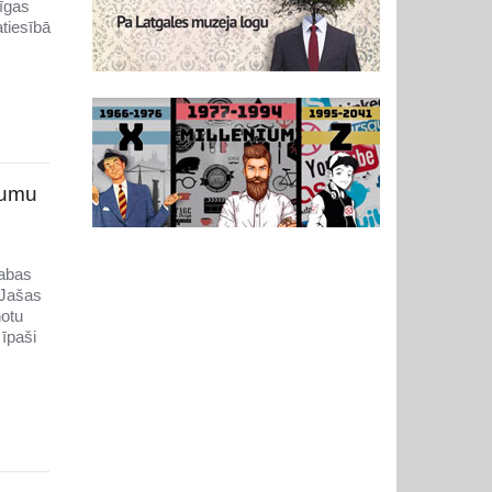
īgas
atiesībā
jumu
dabas
 Jašas
notu
īpaši