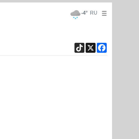
-4°
RU
TikTok
X
Facebook