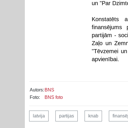
un "Par Dzimto
Konstatēts 
finansējums
partijām - soc
Zaļo un Zemnie
"Tēvzemei un 
apvienībai.
Autors:
BNS
Foto:
BNS foto
latvija
partijas
knab
finans