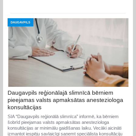
DAUGAVPILS
Daugavpils reģionālajā slimnīcā bērniem
pieejamas valsts apmaksātas anesteziologa
konsultācijas
SIA “Daugavpils reģionālā slimnīca” informē, ka bērniem
šobrīd pieejamas valsts apmaksātas anesteziologa
konsultācijas ar minimālu gaidīšanas laiku. Vecāki aicināti
izmantot iespēju savlaicīgi saņemt speciālista konsultāciju