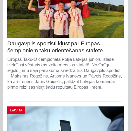
Daugavpils sportisti kļūst par Eiropas
čempioniem taku orientēšanās stafetē
Eiropas Taku-O čempionātā Polijā Latvijas junioru izlase
izcīnījusi vēsturiskas zelta medaļas stafetē. Nozīmīgu
ieguldījumu šajā panākumā sniedza trīs Daugavpils sportisti
– Maksims Rogožins, Artjoms Ivanovs un Pāvels Rogožins,
kā arī treneris Jānis Gaidelis, palīdzot Latvijas komandai
pirmo reizi sasniegt šādu rezultātu Eiropas līmenī.
LATVIJA