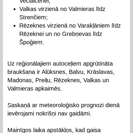
Veclaicenei;
Valkas virzienā no Valmieras līdz
Strenčiem;
Rēzeknes virzienā no Varakļāniem līdz
Rēzeknei un no Grebņevas līdz
Špoģiem.
Uz reģionālajiem autoceļiem apgrūtināta
braukšana ir Alūksnes, Balvu, Krāslavas,
Madonas, Preiļu, Rēzeknes, Valkas un
Valmieras apkaimēs.
Saskaņā ar meteoroloģisko prognozi dienā
ievērojami nokrišņi nav gaidāmi.
Mainīgos laika apstākļos, kad gaisa