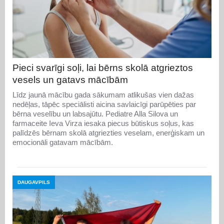
Pieci svarīgi soļi, lai bērns skolā atgrieztos
vesels un gatavs mācībām
Līdz jaunā mācību gada sākumam atlikušas vien dažas
nedēļas, tāpēc speciālisti aicina savlaicīgi parūpēties par
bērna veselību un labsajūtu. Pediatre Alla Silova un
farmaceite Ieva Virza iesaka piecus būtiskus soļus, kas
palīdzēs bērnam skolā atgriezties veselam, enerģiskam un
emocionāli gatavam mācībām.
DAUGAVPILS