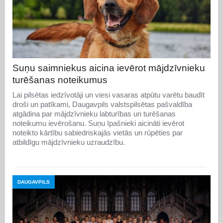
Suņu saimniekus aicina ievērot mājdzīvnieku
turēšanas noteikumus
Lai pilsētas iedzīvotāji un viesi vasaras atpūtu varētu baudīt
droši un patīkami, Daugavpils valstspilsētas pašvaldība
atgādina par mājdzīvnieku labturības un turēšanas
noteikumu ievērošanu. Suņu īpašnieki aicināti ievērot
noteikto kārtību sabiedriskajās vietās un rūpēties par
atbildīgu mājdzīvnieku uzraudzību.
DAUGAVPILS