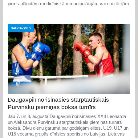
pirms plānotām medicīniskām manipulācijām vai operācijām.
DAUGAVPILS
Daugavpilī norisināsies starptautiskais
Purvinsku piemiņas boksa turnīrs
Jau 7. un 8. augustā Daugavpilī norisināsies XXII Leonarda
un Aleksandra Purvinsku starptautiskais piemiņas turnīrs
boksā. Divu dienu garumā par godalgām elites, U19, U17 un
U15 vecuma grupās cīnīsies sportisti no Latvijas, Lietuvas