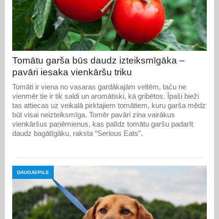
Tomātu garša būs daudz izteiksmīgāka –
pavāri iesaka vienkāršu triku
Tomāti ir viena no vasaras gardākajām veltēm, taču ne
vienmēr tie ir tik saldi un aromātiski, kā gribētos. Īpaši bieži
tas attiecas uz veikalā pirktajiem tomātiem, kuru garša mēdz
būt visai neizteiksmīga. Tomēr pavāri zina vairākus
vienkāršus paņēmienus, kas palīdz tomātu garšu padarīt
daudz bagātīgāku, raksta “Serious Eats”.
DAUGAVPILS