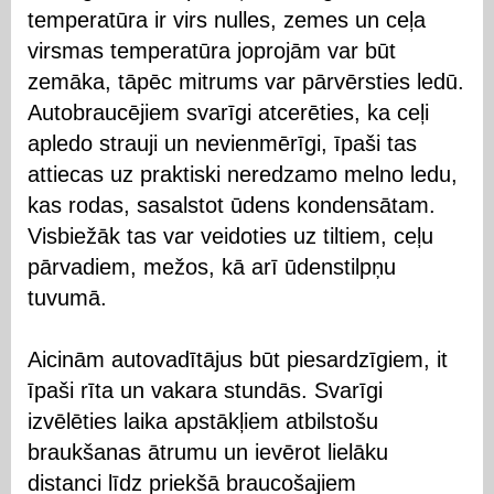
temperatūra ir virs nulles, zemes un ceļa
virsmas temperatūra joprojām var būt
zemāka, tāpēc mitrums var pārvērsties ledū.
Autobraucējiem svarīgi atcerēties, ka ceļi
apledo strauji un nevienmērīgi, īpaši tas
attiecas uz praktiski neredzamo melno ledu,
kas rodas, sasalstot ūdens kondensātam.
Visbiežāk tas var veidoties uz tiltiem, ceļu
pārvadiem, mežos, kā arī ūdenstilpņu
tuvumā.
Aicinām autovadītājus būt piesardzīgiem, it
īpaši rīta un vakara stundās. Svarīgi
izvēlēties laika apstākļiem atbilstošu
braukšanas ātrumu un ievērot lielāku
distanci līdz priekšā braucošajiem