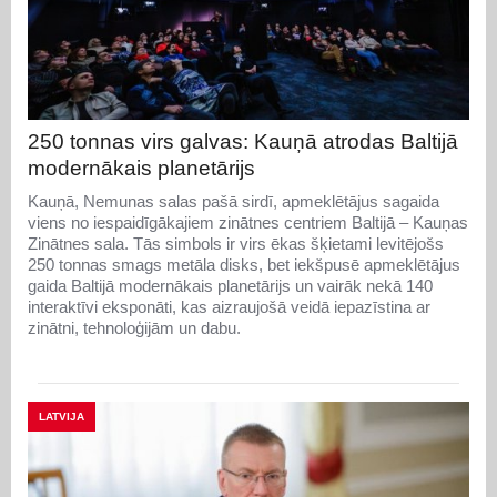
250 tonnas virs galvas: Kauņā atrodas Baltijā
modernākais planetārijs
Kauņā, Nemunas salas pašā sirdī, apmeklētājus sagaida
viens no iespaidīgākajiem zinātnes centriem Baltijā – Kauņas
Zinātnes sala. Tās simbols ir virs ēkas šķietami levitējošs
250 tonnas smags metāla disks, bet iekšpusē apmeklētājus
gaida Baltijā modernākais planetārijs un vairāk nekā 140
interaktīvi eksponāti, kas aizraujošā veidā iepazīstina ar
zinātni, tehnoloģijām un dabu.
LATVIJA