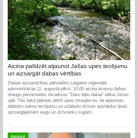
Aicina palīdzēt atjaunot Jašas upes tecējumu
un aizsargāt dabas vērtības
Dabas aizsardzības pārvaldes Latgales reģionālā
administrācija 11. augustā plkst. 10.00 aicina ikvienu dabas
draugu pievienoties iniciatīvas "Daru labu dabai" talkai Jašas
upē. Tās laikā plānots attīrīt upes straujteces, lai atjaunotu
dabisko ūdens tecējumu un uzlabotu dzīves apstākļus īpaši
aizsargājamām augu un dzīvnieku sugām.
PASAULĒ