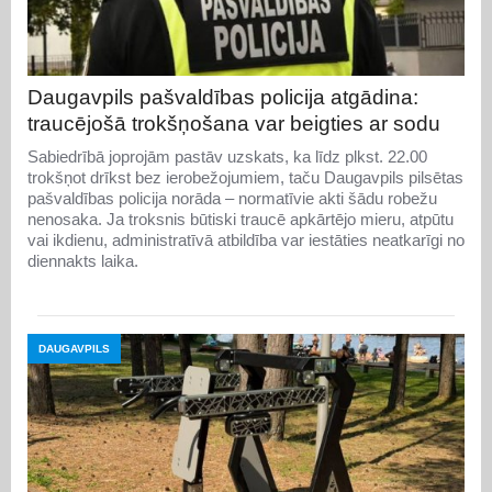
Daugavpils pašvaldības policija atgādina:
traucējošā trokšņošana var beigties ar sodu
Sabiedrībā joprojām pastāv uzskats, ka līdz plkst. 22.00
trokšņot drīkst bez ierobežojumiem, taču Daugavpils pilsētas
pašvaldības policija norāda – normatīvie akti šādu robežu
nenosaka. Ja troksnis būtiski traucē apkārtējo mieru, atpūtu
vai ikdienu, administratīvā atbildība var iestāties neatkarīgi no
diennakts laika.
DAUGAVPILS