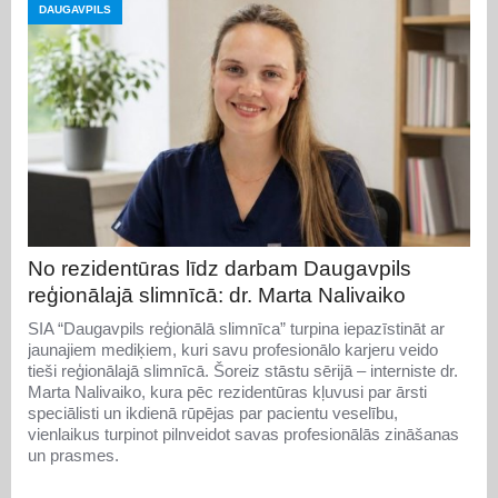
DAUGAVPILS
No rezidentūras līdz darbam Daugavpils
reģionālajā slimnīcā: dr. Marta Nalivaiko
SIA “Daugavpils reģionālā slimnīca” turpina iepazīstināt ar
jaunajiem mediķiem, kuri savu profesionālo karjeru veido
tieši reģionālajā slimnīcā. Šoreiz stāstu sērijā – interniste dr.
Marta Nalivaiko, kura pēc rezidentūras kļuvusi par ārsti
speciālisti un ikdienā rūpējas par pacientu veselību,
vienlaikus turpinot pilnveidot savas profesionālās zināšanas
un prasmes.