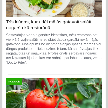
Trīs kļūdas, kuru dēļ mājās gatavoti salāti
negaršo kā restorānā
Sastāvdaļas var būt gandrīz identiskas, taču restorānā pat
vienkārši zaļie salāti nereti šķiet daudz gardāki nekā mājās
gatavotie. Noslēpums ne vienmēr slēpjas īpašās mērcēs vai
dārgos produktos – liela nozīme ir tam, kā sastāvdaļas tiek
sagatavotas un sajauktas. Profesionāls šefpavārs nosauc
trīs izplatītas kļūdas, kas var sabojāt pat labus salātus, vēsta
“DoctorPiter”.
PASAULĒ