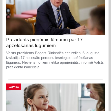
Prezidents pieņēmis lēmumu par 17
apžēlošanas lūgumiem
Valsts prezidents Edgars Rinkēvičs ceturtdien, 6. augustā,
izskatīja 17 notiesāto personu iesniegtos apžēlošanas
lūgumus. Neviens no tiem netika apmierināts, informē Valsts
prezidenta kanceleja.
LATVIJA