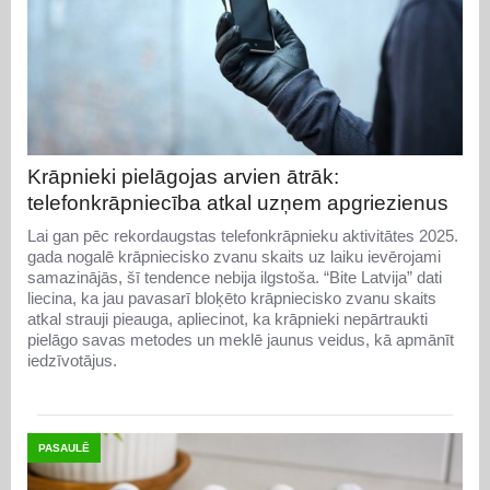
Krāpnieki pielāgojas arvien ātrāk:
telefonkrāpniecība atkal uzņem apgriezienus
Lai gan pēc rekordaugstas telefonkrāpnieku aktivitātes 2025.
gada nogalē krāpniecisko zvanu skaits uz laiku ievērojami
samazinājās, šī tendence nebija ilgstoša. “Bite Latvija” dati
liecina, ka jau pavasarī bloķēto krāpniecisko zvanu skaits
atkal strauji pieauga, apliecinot, ka krāpnieki nepārtraukti
pielāgo savas metodes un meklē jaunus veidus, kā apmānīt
iedzīvotājus.
PASAULĒ