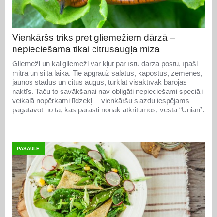
Vienkāršs triks pret gliemežiem dārzā –
nepieciešama tikai citrusaugļa miza
Gliemeži un kailgliemeži var kļūt par īstu dārza postu, īpaši
mitrā un siltā laikā. Tie apgrauž salātus, kāpostus, zemenes,
jaunos stādus un citus augus, turklāt visaktīvāk barojas
naktīs. Taču to savākšanai nav obligāti nepieciešami speciāli
veikalā nopērkami līdzekļi – vienkāršu slazdu iespējams
pagatavot no tā, kas parasti nonāk atkritumos, vēsta “Unian”.
PASAULĒ