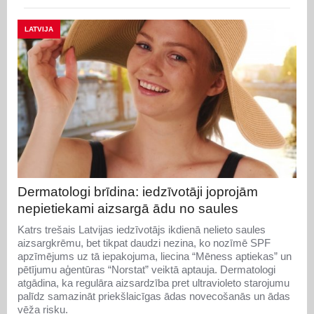
LATVIJA
Dermatologi brīdina: iedzīvotāji joprojām
nepietiekami aizsargā ādu no saules
Katrs trešais Latvijas iedzīvotājs ikdienā nelieto saules
aizsargkrēmu, bet tikpat daudzi nezina, ko nozīmē SPF
apzīmējums uz tā iepakojuma, liecina “Mēness aptiekas” un
pētījumu aģentūras “Norstat” veiktā aptauja. Dermatologi
atgādina, ka regulāra aizsardzība pret ultravioleto starojumu
palīdz samazināt priekšlaicīgas ādas novecošanās un ādas
vēža risku.