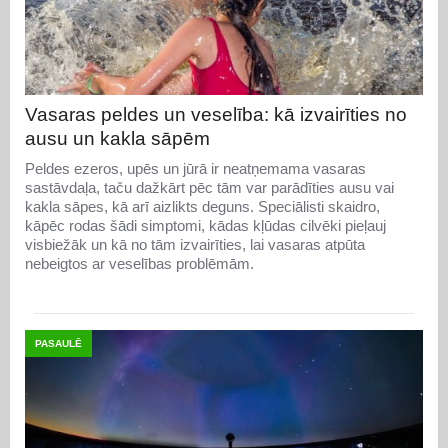
Vasaras peldes un veselība: kā izvairīties no
ausu un kakla sāpēm
Peldes ezeros, upēs un jūrā ir neatņemama vasaras
sastāvdaļa, taču dažkārt pēc tām var parādīties ausu vai
kakla sāpes, kā arī aizlikts deguns. Speciālisti skaidro,
kāpēc rodas šādi simptomi, kādas kļūdas cilvēki pieļauj
visbiežāk un kā no tām izvairīties, lai vasaras atpūta
nebeigtos ar veselības problēmām.
PASAULĒ