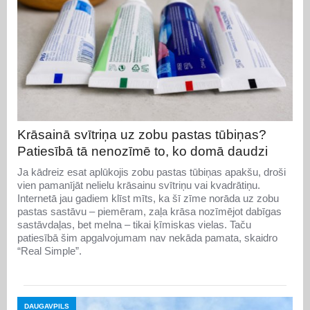
Krāsainā svītriņa uz zobu pastas tūbiņas?
Patiesībā tā nenozīmē to, ko domā daudzi
Ja kādreiz esat aplūkojis zobu pastas tūbiņas apakšu, droši
vien pamanījāt nelielu krāsainu svītriņu vai kvadrātiņu.
Internetā jau gadiem klīst mīts, ka šī zīme norāda uz zobu
pastas sastāvu – piemēram, zaļa krāsa nozīmējot dabīgas
sastāvdaļas, bet melna – tikai ķīmiskas vielas. Taču
patiesībā šim apgalvojumam nav nekāda pamata, skaidro
“Real Simple”.
DAUGAVPILS