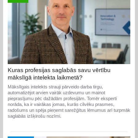
Kuras profesijas saglabās savu vērtību
mākslīgā intelekta laikmetā?
Mākslīgais intelekts strauji pārveido darba tirgu,
automatizējot arvien vairāk uzdevumu un mainot
pieprasījumu pēc dažādām profesijām. Tomēr eksperti
norāda, ka ir vairākas jomas, kurās cilvēku prasmes,
radošums un spēja pieņemt sarežģītus lēmumus arī turpmāk
saglabās izšķirošu nozīmi.