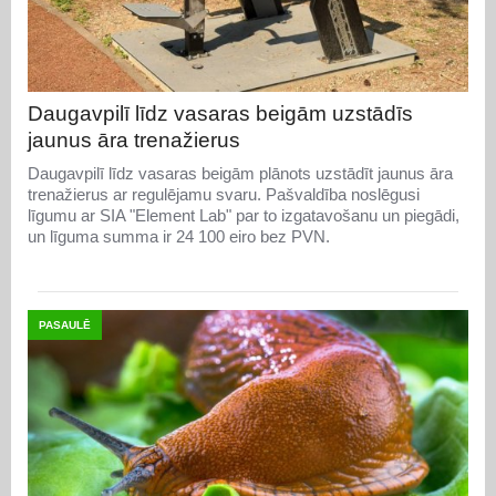
Daugavpilī līdz vasaras beigām uzstādīs
jaunus āra trenažierus
Daugavpilī līdz vasaras beigām plānots uzstādīt jaunus āra
trenažierus ar regulējamu svaru. Pašvaldība noslēgusi
līgumu ar SIA "Element Lab" par to izgatavošanu un piegādi,
un līguma summa ir 24 100 eiro bez PVN.
PASAULĒ