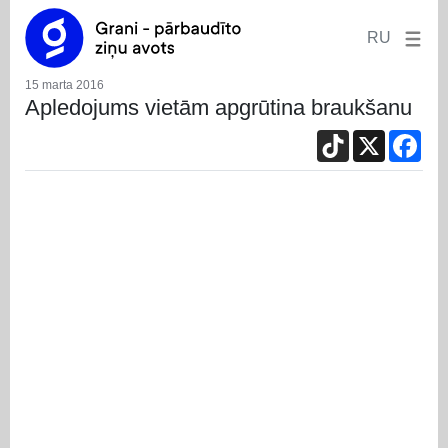
RU
15 marta 2016
Apledojums vietām apgrūtina braukšanu
TikTok
X
Fac