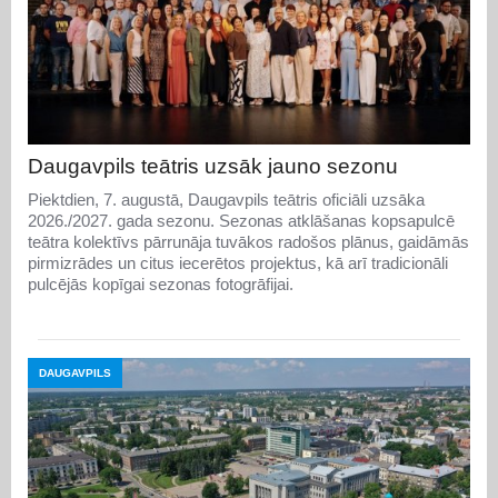
Daugavpils teātris uzsāk jauno sezonu
Piektdien, 7. augustā, Daugavpils teātris oficiāli uzsāka
2026./2027. gada sezonu. Sezonas atklāšanas kopsapulcē
teātra kolektīvs pārrunāja tuvākos radošos plānus, gaidāmās
pirmizrādes un citus iecerētos projektus, kā arī tradicionāli
pulcējās kopīgai sezonas fotogrāfijai.
DAUGAVPILS