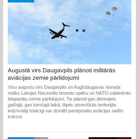
Augustā virs Daugavpils plānoti militārās
aviācijas zemie pārlidojumi
Visu augustu virs Daugavpils un Augšdaugavas novada
notiks Latvijas Nacionālo bruņoto spēku un NATO sabiedroto
lidaparātu zemie pārlidojumi. Tie plānoti gan diennakts
gaišajā, gan tumšajā laikā, tāpēc atsevišķās teritorijās
iedzīvotāji īslaicīgi var dzirdēt pastiprinātu aviācijas radīto
troksni.