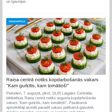
un Igaunijas.
DAUGAVPILS
Raiņa centrā notiks kopdarbošanās vakars
"Kam gurķītis, kam tomātiņš!"
Piektdien, 7. augustā, plkst. 18.00 Latgales Centrālās
bibliotēkas Raiņa centrā notiks augusta kopdarbošanās
vakars "Kam gurķītis, kam tomātiņš!". Pasākumā
apmeklētāji aicināti pavadīt vakaru patīkamā gaisotnē,