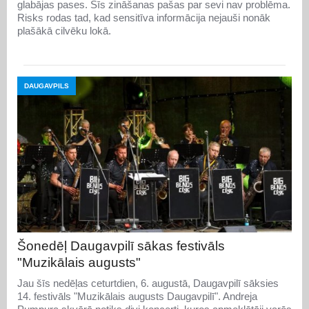
glabājas pases. Šīs zināšanas pašas par sevi nav problēma.
Risks rodas tad, kad sensitīva informācija nejauši nonāk
plašākā cilvēku lokā.
DAUGAVPILS
Šonedēļ Daugavpilī sākas festivāls
"Muzikālais augusts"
Jau šīs nedēļas ceturtdien, 6. augustā, Daugavpilī sāksies
14. festivāls "Muzikālais augusts Daugavpilī". Andreja