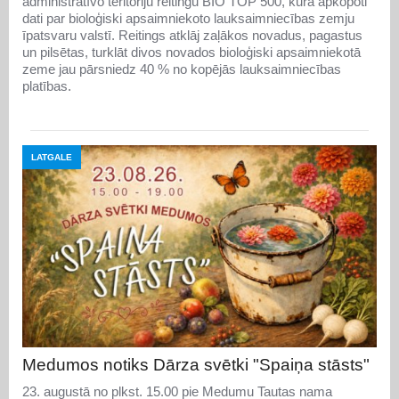
administratīvo teritoriju reitingu BIO TOP 500, kurā apkopoti
dati par bioloģiski apsaimniekoto lauksaimniecības zemju
īpatsvaru valstī. Reitings atklāj zaļākos novadus, pagastus
un pilsētas, turklāt divos novados bioloģiski apsaimniekotā
zeme jau pārsniedz 40 % no kopējās lauksaimniecības
platības.
LATGALE
Medumos notiks Dārza svētki "Spaiņa stāsts"
23. augustā no plkst. 15.00 pie Medumu Tautas nama