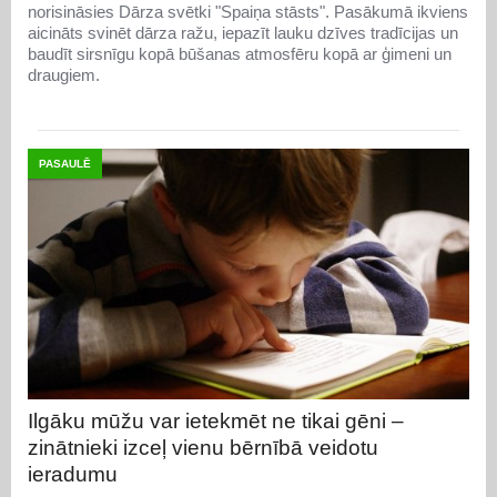
norisināsies Dārza svētki "Spaiņa stāsts". Pasākumā ikviens
aicināts svinēt dārza ražu, iepazīt lauku dzīves tradīcijas un
baudīt sirsnīgu kopā būšanas atmosfēru kopā ar ģimeni un
draugiem.
PASAULĒ
Ilgāku mūžu var ietekmēt ne tikai gēni –
zinātnieki izceļ vienu bērnībā veidotu
ieradumu