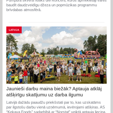
Pumpura skvērā notiks divi koncerti, kuros apmeklētāji varēs
baudīt daudzveidīgu džeza un popmūzikas programmu
brīvdabas atmosfērā.
LATVIJA
Jaunieši darbu maina biežāk? Aptauja atklāj
atšķirīgu skatījumu uz darba ilgumu
Latvijā dažādu paaudžu priekšstati par to, kas uzskatāms
par ilgstošu darbu vienā uzņēmumā, ievērojami atšķiras. AS
“Ķekava Foods” sadarbībā ar “Norstat” veiktā aptauja liecina,