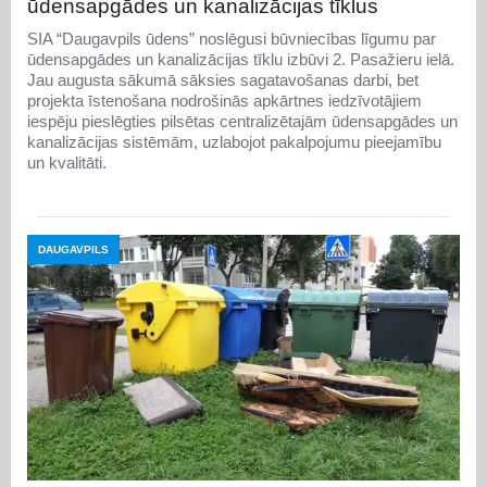
ūdensapgādes un kanalizācijas tīklus
SIA “Daugavpils ūdens” noslēgusi būvniecības līgumu par
ūdensapgādes un kanalizācijas tīklu izbūvi 2. Pasažieru ielā.
Jau augusta sākumā sāksies sagatavošanas darbi, bet
projekta īstenošana nodrošinās apkārtnes iedzīvotājiem
iespēju pieslēgties pilsētas centralizētajām ūdensapgādes un
kanalizācijas sistēmām, uzlabojot pakalpojumu pieejamību
un kvalitāti.
DAUGAVPILS