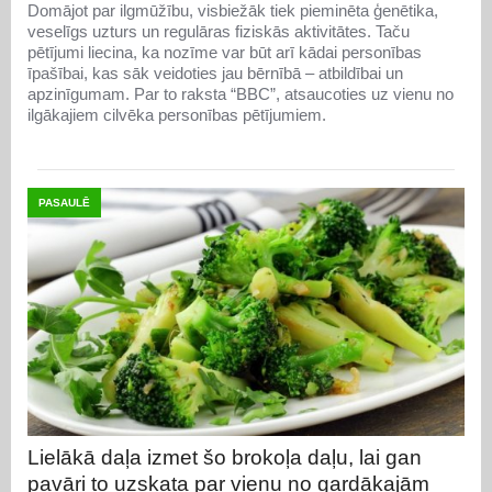
Domājot par ilgmūžību, visbiežāk tiek pieminēta ģenētika,
veselīgs uzturs un regulāras fiziskās aktivitātes. Taču
pētījumi liecina, ka nozīme var būt arī kādai personības
īpašībai, kas sāk veidoties jau bērnībā – atbildībai un
apzinīgumam. Par to raksta “BBC”, atsaucoties uz vienu no
ilgākajiem cilvēka personības pētījumiem.
PASAULĒ
Lielākā daļa izmet šo brokoļa daļu, lai gan
pavāri to uzskata par vienu no gardākajām