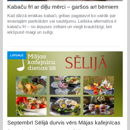
Kabaču frī ar diļļu mērci – garšos arī bērniem
Kad dārzā ienākas kabači, gribas pagatavot ko vairāk par
ierastajām pankūkām vai sautējumu. Lieliska alternatīva ir
kabaču frī – no ārpuses zeltaini un viegli kraukšķīgi, bet
iekšpusē maigi un sulīgi.
LATGALE
Septembrī Sēlijā durvis vērs Mājas kafejnīcas