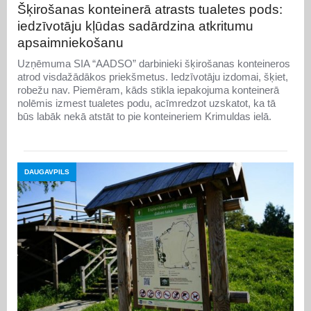
Šķirošanas konteinerā atrasts tualetes pods:
iedzīvotāju kļūdas sadārdzina atkritumu
apsaimniekošanu
Uzņēmuma SIA “AADSO” darbinieki šķirošanas konteineros
atrod visdažādākos priekšmetus. Iedzīvotāju izdomai, šķiet,
robežu nav. Piemēram, kāds stikla iepakojuma konteinerā
nolēmis izmest tualetes podu, acīmredzot uzskatot, ka tā
būs labāk nekā atstāt to pie konteineriem Krimuldas ielā.
DAUGAVPILS