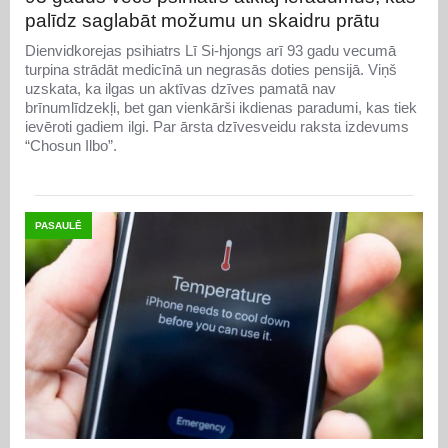
palīdz saglabāt možumu un skaidru prātu
Dienvidkorejas psihiatrs Lī Si-hjongs arī 93 gadu vecumā
turpina strādāt medicīnā un negrasās doties pensijā. Viņš
uzskata, ka ilgas un aktīvas dzīves pamatā nav
brīnumlīdzekļi, bet gan vienkārši ikdienas paradumi, kas tiek
ievēroti gadiem ilgi. Par ārsta dzīvesveidu raksta izdevums
“Chosun Ilbo”.
PASAULĒ