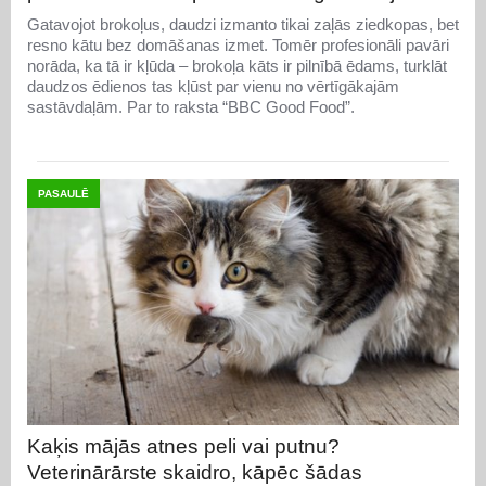
Gatavojot brokoļus, daudzi izmanto tikai zaļās ziedkopas, bet
resno kātu bez domāšanas izmet. Tomēr profesionāli pavāri
norāda, ka tā ir kļūda – brokoļa kāts ir pilnībā ēdams, turklāt
daudzos ēdienos tas kļūst par vienu no vērtīgākajām
sastāvdaļām. Par to raksta “BBC Good Food”.
PASAULĒ
Kaķis mājās atnes peli vai putnu?
Veterinārārste skaidro, kāpēc šādas