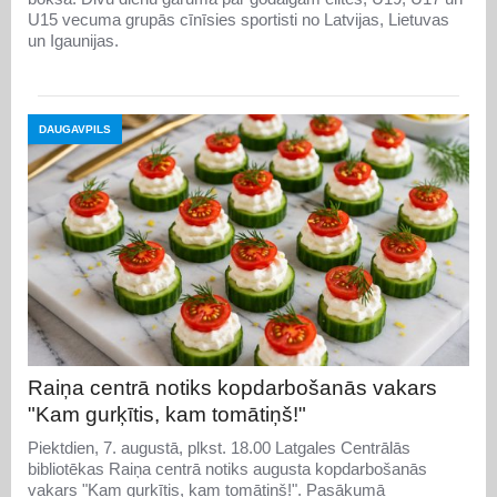
U15 vecuma grupās cīnīsies sportisti no Latvijas, Lietuvas
un Igaunijas.
DAUGAVPILS
Raiņa centrā notiks kopdarbošanās vakars
"Kam gurķītis, kam tomātiņš!"
Piektdien, 7. augustā, plkst. 18.00 Latgales Centrālās
bibliotēkas Raiņa centrā notiks augusta kopdarbošanās
vakars "Kam gurķītis, kam tomātiņš!". Pasākumā