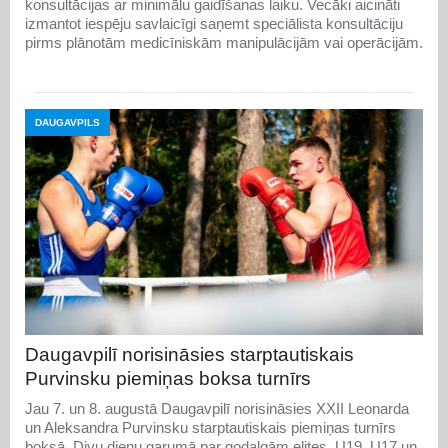
konsultācijas ar minimālu gaidīšanas laiku. Vecāki aicināti
izmantot iespēju savlaicīgi saņemt speciālista konsultāciju
pirms plānotām medicīniskām manipulācijām vai operācijām.
DAUGAVPILS
Daugavpilī norisināsies starptautiskais
Purvinsku piemiņas boksa turnīrs
Jau 7. un 8. augustā Daugavpilī norisināsies XXII Leonarda
un Aleksandra Purvinsku starptautiskais piemiņas turnīrs
boksā. Divu dienu garumā par godalgām elites, U19, U17 un