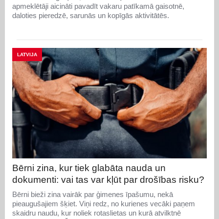
apmeklētāji aicināti pavadīt vakaru patīkamā gaisotnē,
daloties pieredzē, sarunās un kopīgās aktivitātēs.
LATVIJA
Bērni zina, kur tiek glabāta nauda un
dokumenti: vai tas var kļūt par drošības risku?
Bērni bieži zina vairāk par ģimenes īpašumu, nekā
pieaugušajiem šķiet. Viņi redz, no kurienes vecāki paņem
skaidru naudu, kur noliek rotaslietas un kurā atvilktnē