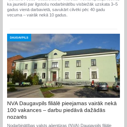
ka jaunieši par ilgstošu nodarbinātību visbiežāk uzskata 3–5
gadus vienā darbavietā, savukārt cilvēki pēc 40 gadu
vecuma – vairāk nekā 10 gadus.
DAUGAVPILS
NVA Daugavpils filiālē pieejamas vairāk nekā
100 vakances – darbu piedāvā dažādās
nozarēs
Nodarbinātības valsts aģentūras (NVA) Daugavpils filiāle