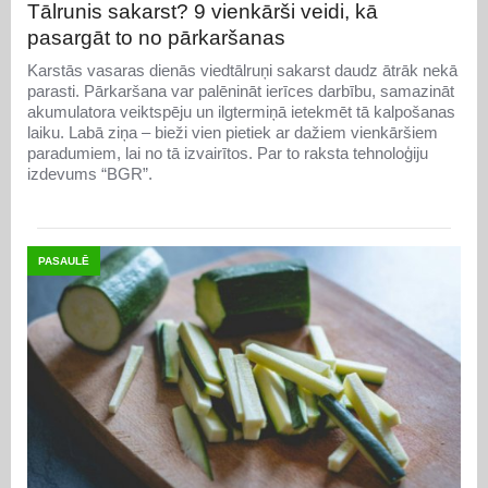
Tālrunis sakarst? 9 vienkārši veidi, kā
pasargāt to no pārkaršanas
Karstās vasaras dienās viedtālruņi sakarst daudz ātrāk nekā
parasti. Pārkaršana var palēnināt ierīces darbību, samazināt
akumulatora veiktspēju un ilgtermiņā ietekmēt tā kalpošanas
laiku. Labā ziņa – bieži vien pietiek ar dažiem vienkāršiem
paradumiem, lai no tā izvairītos. Par to raksta tehnoloģiju
izdevums “BGR”.
PASAULĒ