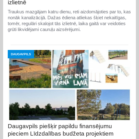
izlietnē
Traukus mazgājam katru dienu, reti aizdomājoties par to, kas
nonāk kanalizācijā. Dažas ēdiena atliekas šķiet nekaitīgas,
tomēr, regulāri skalojot tās izlietnē, laika gaitā var veidoties
grūti likvidējami cauruļu aizsērējumi.
DAUGAVPILS
Daugavpils piešķir papildu finansējumu
pieciem Līdzdalības budžeta projektiem