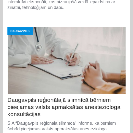
interaktīvi eksponāti, kas aizraujošā veidā iepazīstina ar
zinātni, tehnoloģijām un dabu.
DAUGAVPILS
Daugavpils reģionālajā slimnīcā bērniem
pieejamas valsts apmaksātas anesteziologa
konsultācijas
SIA “Daugavpils reģionālā slimnīca” informē, ka bērniem
šobrīd pieejamas valsts apmaksātas anesteziologa