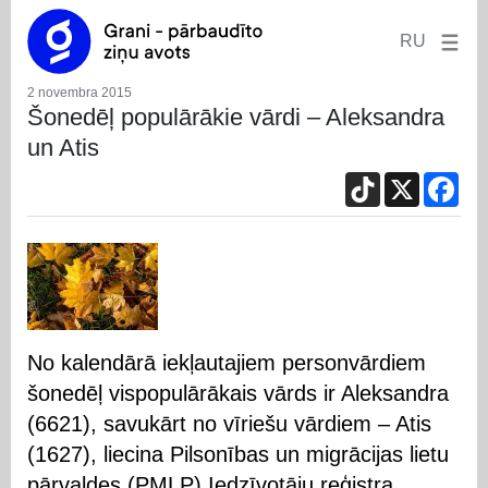
RU
2 novembra 2015
Šonedēļ populārākie vārdi – Aleksandra
un Atis
TikTok
X
Fac
No kalendārā iekļautajiem personvārdiem
šonedēļ vispopulārākais vārds ir Aleksandra
(6621), savukārt no vīriešu vārdiem – Atis
(1627), liecina Pilsonības un migrācijas lietu
pārvaldes (PMLP) Iedzīvotāju reģistra