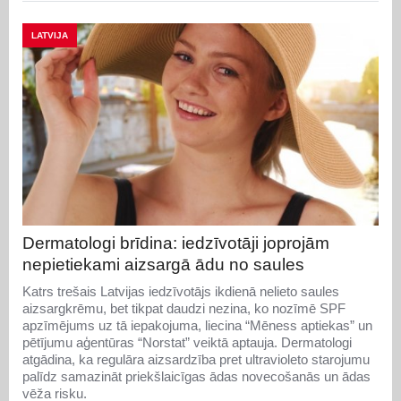
LATVIJA
Dermatologi brīdina: iedzīvotāji joprojām
nepietiekami aizsargā ādu no saules
Katrs trešais Latvijas iedzīvotājs ikdienā nelieto saules
aizsargkrēmu, bet tikpat daudzi nezina, ko nozīmē SPF
apzīmējums uz tā iepakojuma, liecina “Mēness aptiekas” un
pētījumu aģentūras “Norstat” veiktā aptauja. Dermatologi
atgādina, ka regulāra aizsardzība pret ultravioleto starojumu
palīdz samazināt priekšlaicīgas ādas novecošanās un ādas
vēža risku.