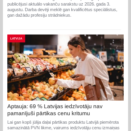
publicējusi aktuālo vakanču sarakstu uz 2026. gada 3.
augustu. Darba devēji meklē gan kvalificētus speciālistus,
gan dažādu profesiju strādniekus.
LATVIJA
Aptauja: 69 % Latvijas iedzīvotāju nav
pamanījuši pārtikas cenu kritumu
Lai gan kopš jūlija daļai pārtikas produktu Latvijā piemērota
samazinātā PVN likme, vairums iedzīvotāju cenu izmaiņas