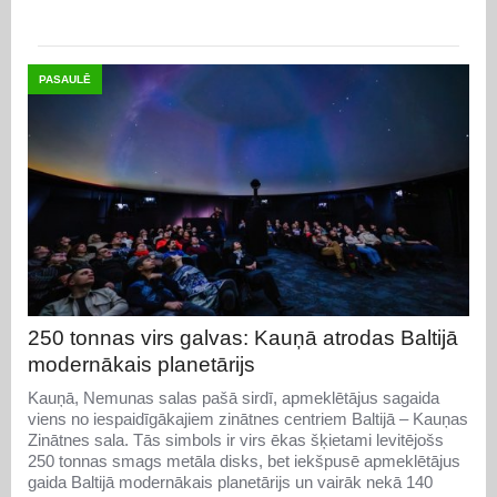
PASAULĒ
250 tonnas virs galvas: Kauņā atrodas Baltijā
modernākais planetārijs
Kauņā, Nemunas salas pašā sirdī, apmeklētājus sagaida
viens no iespaidīgākajiem zinātnes centriem Baltijā – Kauņas
Zinātnes sala. Tās simbols ir virs ēkas šķietami levitējošs
250 tonnas smags metāla disks, bet iekšpusē apmeklētājus
gaida Baltijā modernākais planetārijs un vairāk nekā 140