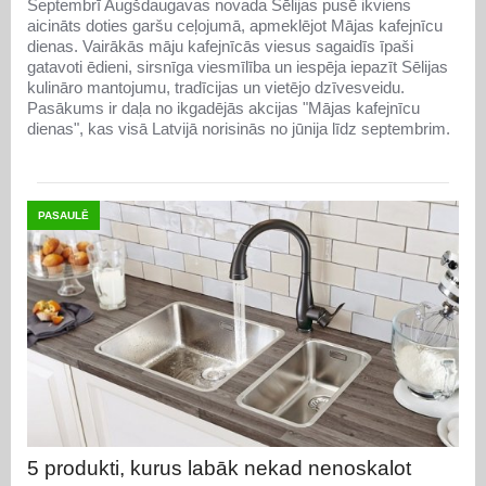
Septembrī Augšdaugavas novada Sēlijas pusē ikviens
aicināts doties garšu ceļojumā, apmeklējot Mājas kafejnīcu
dienas. Vairākās māju kafejnīcās viesus sagaidīs īpaši
gatavoti ēdieni, sirsnīga viesmīlība un iespēja iepazīt Sēlijas
kulināro mantojumu, tradīcijas un vietējo dzīvesveidu.
Pasākums ir daļa no ikgadējās akcijas "Mājas kafejnīcu
dienas", kas visā Latvijā norisinās no jūnija līdz septembrim.
PASAULĒ
5 produkti, kurus labāk nekad nenoskalot