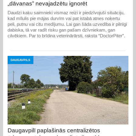
„dāvanas” nevajadzētu ignorēt
Daudzi kaķu saimnieki vismaz reizi ir piedzīvojuši situāciju,
kad mīlulis pie mājas durvīm vai pat istabā atnes noķertu
peli, putnu vai citu medījumu. Lai gan šāda uzvedība ir pilnīgi
dabiska, tā var radīt risku gan pašam dzīvniekam, gan
cilvēkiem. Par to brīdina veterinārārsti, raksta “DoctorPiter”.
DAUGAVPILS
Daugavpilī paplašinās centralizētos