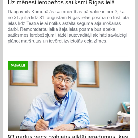
Uz mēnesi ierobežos satiksmi Rīgas ielā
Daugavpils Komunālās saimniecības pārvalde informē, ka
no 31. jūlija līdz 31. augustam Rīgas ielas posmā no Institūta
ielas līdz Teātra ielai notiks asfalta seguma atjaunošanas
darbi. Remontdarbu laikā šajā ielas posmā būs spēkā
satiksmes ierobežojumi, tādēļ autovadītāji aicināti savlaicīgi
plānot maršrutus un ievērot izvietotās ceļa zīmes.
PASAULĒ
93 gadus vecs psihiatrs atklāj ieradumus, kas