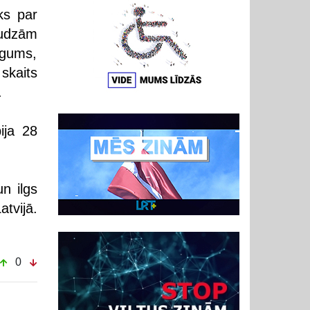
ks par
audzām
augums,
skaits
.
ija 28
n ilgs
tvijā.
0