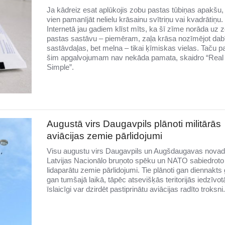
Ja kādreiz esat aplūkojis zobu pastas tūbiņas apakšu, 
vien pamanījāt nelielu krāsainu svītriņu vai kvadrātiņu.
Internetā jau gadiem klīst mīts, ka šī zīme norāda uz 
pastas sastāvu – piemēram, zaļa krāsa nozīmējot dab
sastāvdaļas, bet melna – tikai ķīmiskas vielas. Taču p
šim apgalvojumam nav nekāda pamata, skaidro “Real
Simple”.
Augustā virs Daugavpils plānoti militārās
aviācijas zemie pārlidojumi
Visu augustu virs Daugavpils un Augšdaugavas novad
Latvijas Nacionālo bruņoto spēku un NATO sabiedroto
lidaparātu zemie pārlidojumi. Tie plānoti gan diennakts 
gan tumšajā laikā, tāpēc atsevišķās teritorijās iedzīvotā
īslaicīgi var dzirdēt pastiprinātu aviācijas radīto troksni.