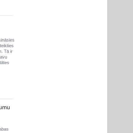
sināsies
teikties
. Tā ir
savu
tātes
jumu
dabas