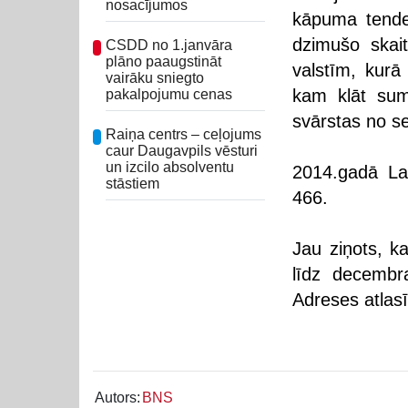
nosacījumos
kāpuma tenden
dzimušo skai
CSDD no 1.janvāra
plāno paaugstināt
valstīm, kurā 
vairāku sniegto
kam klāt sum
pakalpojumu cenas
svārstas no se
Raiņa centrs – ceļojums
caur Daugavpils vēsturi
un izcilo absolventu
2014.gadā Lat
stāstiem
466.
Jau ziņots, k
līdz decembr
Adreses atlasī
Autors:
BNS