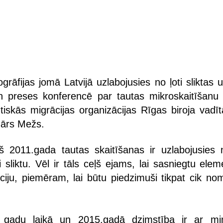
grāfijas jomā Latvijā uzlabojusies no ļoti sliktas u
ien preses konferencē par tautas mikroskaitīšanu 
iskās migrācijas organizācijas Rīgas biroja vadīt
mārs Mežs.
pš 2011.gada tautas skaitīšanas ir uzlabojusies n
ai sliktu. Vēl ir tāls ceļš ejams, lai sasniegtu ele
ciju, piemēram, lai būtu piedzimuši tikpat cik nom
 gadu laikā un 2015.gadā dzimstība ir ar mi