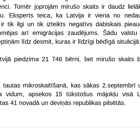
ci. Tomēr joprojām mirušo skaits ir daudz lielā
tu. Eksperts teica, ka Latvija ir viena no ned
ir tik ilgi un tik izteikts negatīvs dabiskais pie
mējas arī emigrācijas zaudējums. Šādu valstu 
ptiņām līdz desmit, kuras ir līdzīgi bēdīgā situācijā
vijā piedzima 21 746 bērni, bet mirušo skaits b
a tautas mikroskaitīšanā, kas sākas 2.septembrī u
a vidum, apsekos 15 tūkstošus mājokļu visā La
tas 41 novadā un deviņās republikas pilsētās.