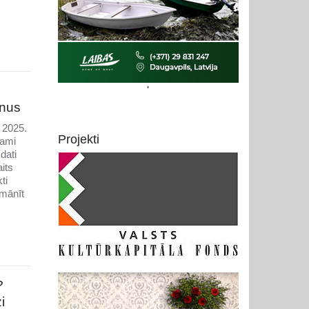
'
enus
 2025.
Projekti
jami
dati
its
ti
mānīt
?
i