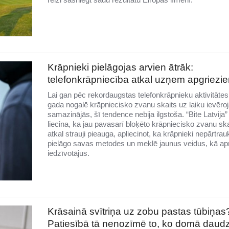
Krāpnieki pielāgojas arvien ātrāk:
telefonkrāpniecība atkal uzņem apgriezi
Lai gan pēc rekordaugstas telefonkrāpnieku aktivitātes
gada nogalē krāpniecisko zvanu skaits uz laiku ievēro
samazinājās, šī tendence nebija ilgstoša. “Bite Latvija” 
liecina, ka jau pavasarī bloķēto krāpniecisko zvanu ska
atkal strauji pieauga, apliecinot, ka krāpnieki nepārtrauk
pielāgo savas metodes un meklē jaunus veidus, kā ap
iedzīvotājus.
Krāsainā svītriņa uz zobu pastas tūbiņas
Patiesībā tā nenozīmē to, ko domā daudz