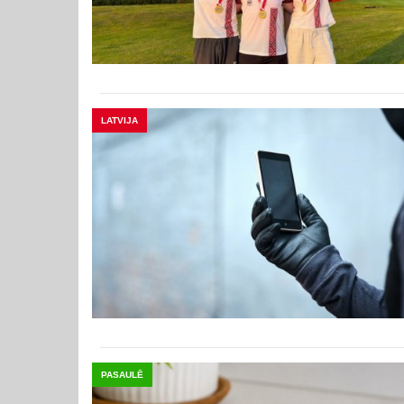
LATVIJA
PASAULĒ