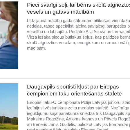
Pieci svarīgi soļi, lai bērns skolā atgriezto
vesels un gatavs mācībām
Līdz jaunā mācību gada sākumam atlikušas vien daž
nedēļas, tāpēc speciālisti aicina savlaicīgi parūpēties 
veselību un labsajūtu. Pediatre Alla Silova un farmacei
Virza iesaka piecus būtiskus soļus, kas palīdzēs bēr
skolā atgriezties veselam, enerģiskam un emocionāli
mācībām.
Daugavpils sportisti kļūst par Eiropas
čempioniem taku orientēšanās stafetē
Eiropas Taku-O čempionātā Polijā Latvijas junioru izla
izcīnījusi vēsturiskas zelta medaļas stafetē. Nozīmīgu
ieguldījumu šajā panākumā sniedza trīs Daugavpils spo
Maksims Rogožins, Artjoms Ivanovs un Pāvels Rogož
arī treneris Jānis Gaidelis, palīdzot Latvijas komandai
reizi sasniegt šādu rezultātu Eiropas līmenī.