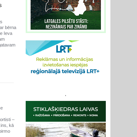
s
as
par bērna
te Ieva
nam
 gatavam
'
se
rtisti –
ins, kā
 pirmo