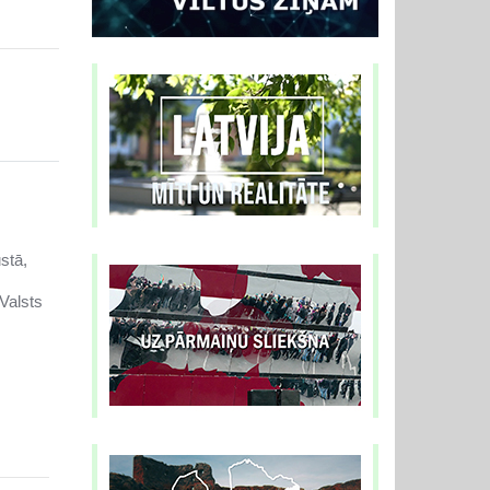
stā,
Valsts