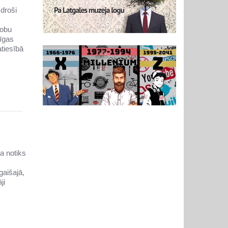
droši
zobu
īgas
atiesībā
a notiks
gaišajā,
ji