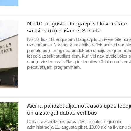
No 10. augusta Daugavpils Universitātē
sāksies uzņemšanas 3. kārta
No 10. līdz 18. augustam Daugavpils Universitātē nori
uzņemšanas 3. kārta, kuras laikā reflektanti vēl var pie
pamatstudiju, maģistra un doktora studiju programmām
iespēja uzsākt studijas tiem, kuri vēl nav izvēlējušies 
studiju virzienu vai vēlas pievienoties kādai no universi
piedāvātajām programmām.
Aicina palīdzēt atjaunot Jašas upes tecē
un aizsargāt dabas vērtības
Dabas aizsardzības pārvaldes Latgales reģionālā
administrācija 11. augustā plkst. 10.00 aicina ikvienu 