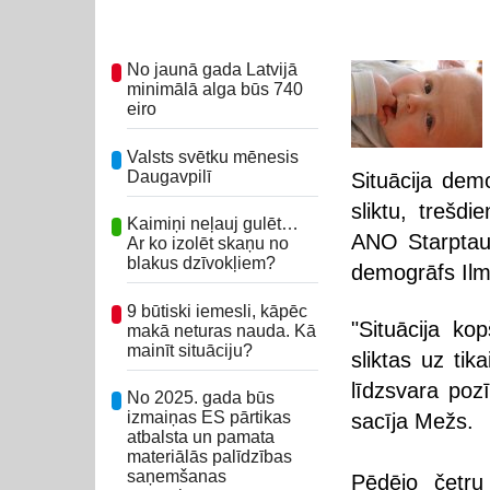
No jaunā gada Latvijā
minimālā alga būs 740
eiro
Valsts svētku mēnesis
Daugavpilī
Situācija demo
sliktu, trešd
Kaimiņi neļauj gulēt…
ANO Starptaut
Ar ko izolēt skaņu no
blakus dzīvokļiem?
demogrāfs Il
9 būtiski iemesli, kāpēc
"Situācija ko
makā neturas nauda. Kā
mainīt situāciju?
sliktas uz tik
līdzsvara pozī
No 2025. gada būs
izmaiņas ES pārtikas
sacīja Mežs.
atbalsta un pamata
materiālās palīdzības
saņemšanas
Pēdējo četru