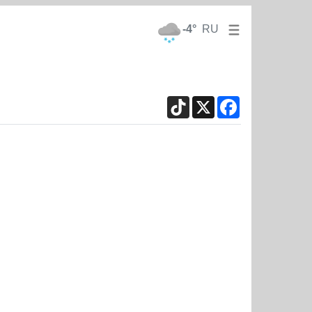
-4°
RU
TikTok
X
Facebook