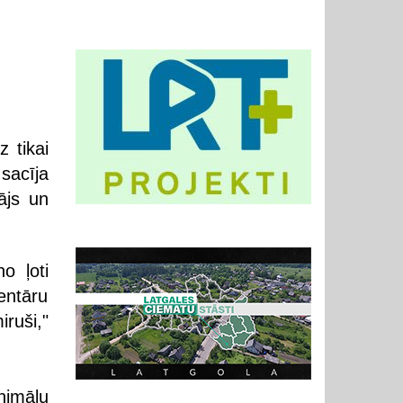
z tikai
sacīja
ājs un
o ļoti
mentāru
iruši,"
nimālu