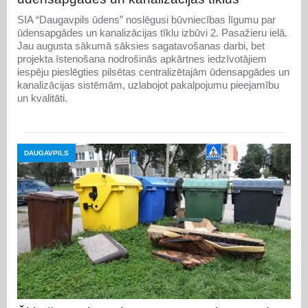
SIA “Daugavpils ūdens” noslēgusi būvniecības līgumu par
ūdensapgādes un kanalizācijas tīklu izbūvi 2. Pasažieru ielā.
Jau augusta sākumā sāksies sagatavošanas darbi, bet
projekta īstenošana nodrošinās apkārtnes iedzīvotājiem
iespēju pieslēgties pilsētas centralizētajām ūdensapgādes un
kanalizācijas sistēmām, uzlabojot pakalpojumu pieejamību
un kvalitāti.
DAUGAVPILS