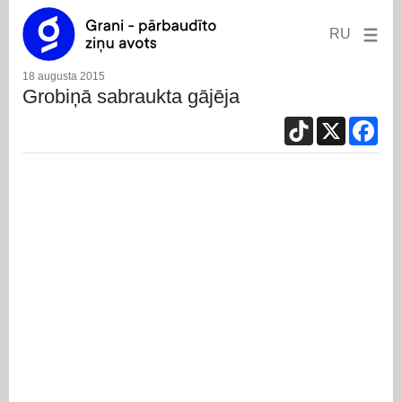
RU
18 augusta 2015
Grobiņā sabraukta gājēja
TikTok
X
Fac