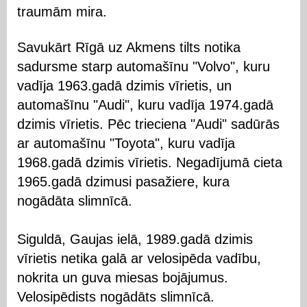
traumām mira.
Savukārt Rīgā uz Akmens tilts notika
sadursme starp automašīnu "Volvo", kuru
vadīja 1963.gadā dzimis vīrietis, un
automašīnu "Audi", kuru vadīja 1974.gadā
dzimis vīrietis. Pēc trieciena "Audi" sadūrās
ar automašīnu "Toyota", kuru vadīja
1968.gadā dzimis vīrietis. Negadījumā cieta
1965.gadā dzimusi pasažiere, kura
nogādāta slimnīcā.
Siguldā, Gaujas ielā, 1989.gadā dzimis
vīrietis netika galā ar velosipēda vadību,
nokrita un guva miesas bojājumus.
Velosipēdists nogādāts slimnīcā.