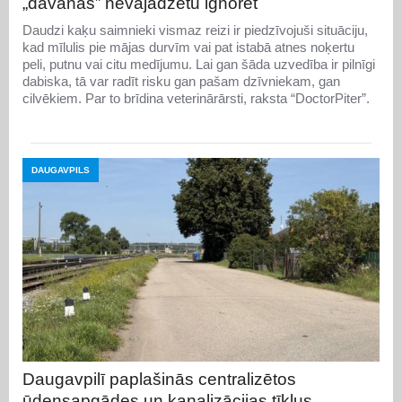
„dāvanas” nevajadzētu ignorēt
Daudzi kaķu saimnieki vismaz reizi ir piedzīvojuši situāciju,
kad mīlulis pie mājas durvīm vai pat istabā atnes noķertu
peli, putnu vai citu medījumu. Lai gan šāda uzvedība ir pilnīgi
dabiska, tā var radīt risku gan pašam dzīvniekam, gan
cilvēkiem. Par to brīdina veterinārārsti, raksta “DoctorPiter”.
DAUGAVPILS
Daugavpilī paplašinās centralizētos
ūdensapgādes un kanalizācijas tīklus