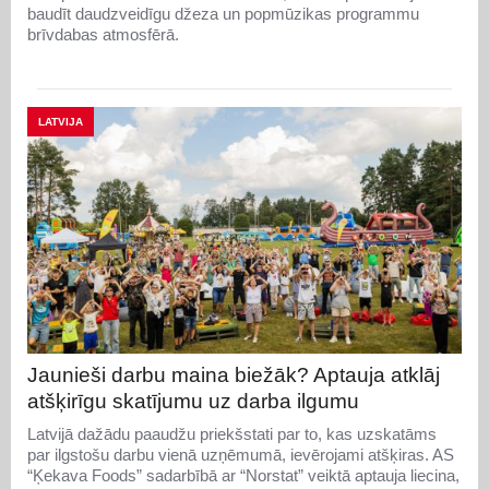
baudīt daudzveidīgu džeza un popmūzikas programmu
brīvdabas atmosfērā.
LATVIJA
Jaunieši darbu maina biežāk? Aptauja atklāj
atšķirīgu skatījumu uz darba ilgumu
Latvijā dažādu paaudžu priekšstati par to, kas uzskatāms
par ilgstošu darbu vienā uzņēmumā, ievērojami atšķiras. AS
“Ķekava Foods” sadarbībā ar “Norstat” veiktā aptauja liecina,