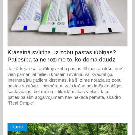
Krāsainā svītriņa uz zobu pastas tūbiņas?
Patiesībā tā nenozīmē to, ko domā daudzi
Ja kādreiz esat aplūkojis zobu pastas tūbiņas apakšu, droši
vien pamanījāt nelielu krāsainu svītriņu vai kvadrātiņu.
Internetā jau gadiem klīst mīts, ka šī zīme norāda uz zobu
pastas sastāvu – piemēram, zaļa krāsa nozīmējot dabīgas
sastāvdaļas, bet melna – tikai ķīmiskas vielas. Taču
patiesībā šim apgalvojumam nav nekāda pamata, skaidro
“Real Simple”.
LATGALE