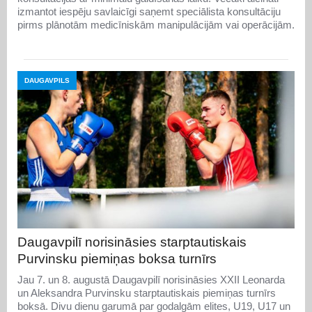
izmantot iespēju savlaicīgi saņemt speciālista konsultāciju
pirms plānotām medicīniskām manipulācijām vai operācijām.
DAUGAVPILS
Daugavpilī norisināsies starptautiskais
Purvinsku piemiņas boksa turnīrs
Jau 7. un 8. augustā Daugavpilī norisināsies XXII Leonarda
un Aleksandra Purvinsku starptautiskais piemiņas turnīrs
boksā. Divu dienu garumā par godalgām elites, U19, U17 un