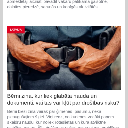
apmeklētāji aicināti pavadīt vakaru patīkamā gaisotnē,
daloties pieredzē, sarunās un kopīgās aktivitātēs.
LATVIJA
Bērni zina, kur tiek glabāta nauda un
dokumenti: vai tas var kļūt par drošības risku?
Bērni bieži zina vairāk par ģimenes īpašumu, nekā
pieaugušajiem šķiet. Viņi redz, no kurienes vecāki paņem
skaidru naudu, kur noliek rotaslietas un kurā atvilktnē
glabājas pases. Šīs zināšanas pašas par sevi nav problēma.