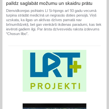
palīdz saglabāt možumu un skaidru prātu
Dienvidkorejas psihiatrs Lī Si-hjongs arī 93 gadu vecumā
turpina strādāt medicīnā un negrasās doties pensijā. Viņš
uzskata, ka ilgas un aktīvas dzīves pamatā nav
brīnumlīdzekļi, bet gan vienkārši ikdienas paradumi, kas tiek
ievēroti gadiem ilgi. Par ārsta dzīvesveidu raksta izdevums
“Chosun Ilbo”.