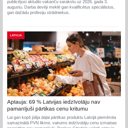
publicējusi aktuālo vakanču sarakstu uz 2026. gada 3.
augustu. Darba devēji meklē gan kvalificētus speciālistus,
gan dažādu profesiju strādniekus.
LATVIJA
Aptauja: 69 % Latvijas iedzīvotāju nav
pamanījuši pārtikas cenu kritumu
Lai gan kopš jūlija daļai pārtikas produktu Latvijā piemērota
samazinātā PVN likme, vairums iedzīvotāju cenu izmaiņas