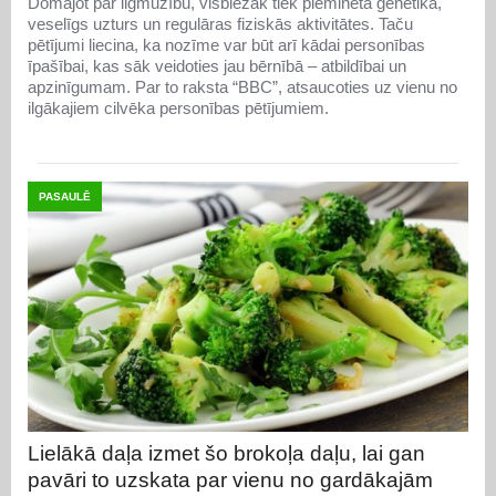
Domājot par ilgmūžību, visbiežāk tiek pieminēta ģenētika,
veselīgs uzturs un regulāras fiziskās aktivitātes. Taču
pētījumi liecina, ka nozīme var būt arī kādai personības
īpašībai, kas sāk veidoties jau bērnībā – atbildībai un
apzinīgumam. Par to raksta “BBC”, atsaucoties uz vienu no
ilgākajiem cilvēka personības pētījumiem.
PASAULĒ
Lielākā daļa izmet šo brokoļa daļu, lai gan
pavāri to uzskata par vienu no gardākajām