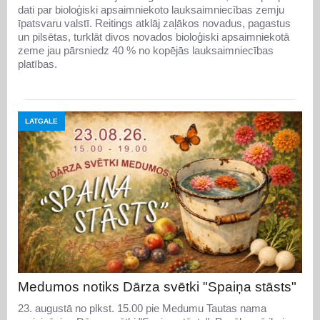
dati par bioloģiski apsaimniekoto lauksaimniecības zemju
īpatsvaru valstī. Reitings atklāj zaļākos novadus, pagastus
un pilsētas, turklāt divos novados bioloģiski apsaimniekotā
zeme jau pārsniedz 40 % no kopējās lauksaimniecības
platības.
LATGALE
Medumos notiks Dārza svētki "Spaiņa stāsts"
23. augustā no plkst. 15.00 pie Medumu Tautas nama