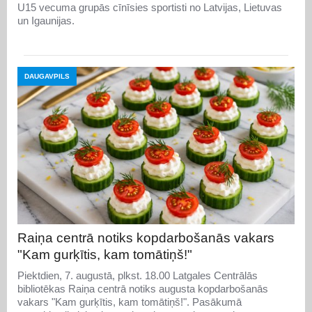
U15 vecuma grupās cīnīsies sportisti no Latvijas, Lietuvas
un Igaunijas.
DAUGAVPILS
Raiņa centrā notiks kopdarbošanās vakars
"Kam gurķītis, kam tomātiņš!"
Piektdien, 7. augustā, plkst. 18.00 Latgales Centrālās
bibliotēkas Raiņa centrā notiks augusta kopdarbošanās
vakars "Kam gurķītis, kam tomātiņš!". Pasākumā