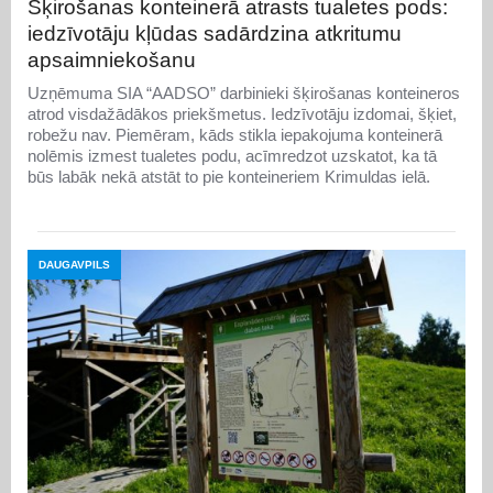
Šķirošanas konteinerā atrasts tualetes pods:
iedzīvotāju kļūdas sadārdzina atkritumu
apsaimniekošanu
Uzņēmuma SIA “AADSO” darbinieki šķirošanas konteineros
atrod visdažādākos priekšmetus. Iedzīvotāju izdomai, šķiet,
robežu nav. Piemēram, kāds stikla iepakojuma konteinerā
nolēmis izmest tualetes podu, acīmredzot uzskatot, ka tā
būs labāk nekā atstāt to pie konteineriem Krimuldas ielā.
DAUGAVPILS