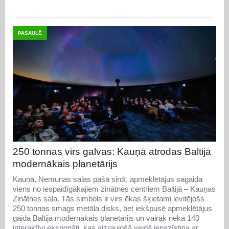
PASAULĒ
250 tonnas virs galvas: Kauņā atrodas Baltijā
modernākais planetārijs
Kauņā, Nemunas salas pašā sirdī, apmeklētājus sagaida
viens no iespaidīgākajiem zinātnes centriem Baltijā – Kauņas
Zinātnes sala. Tās simbols ir virs ēkas šķietami levitējošs
250 tonnas smags metāla disks, bet iekšpusē apmeklētājus
gaida Baltijā modernākais planetārijs un vairāk nekā 140
interaktīvi eksponāti, kas aizraujošā veidā iepazīstina ar