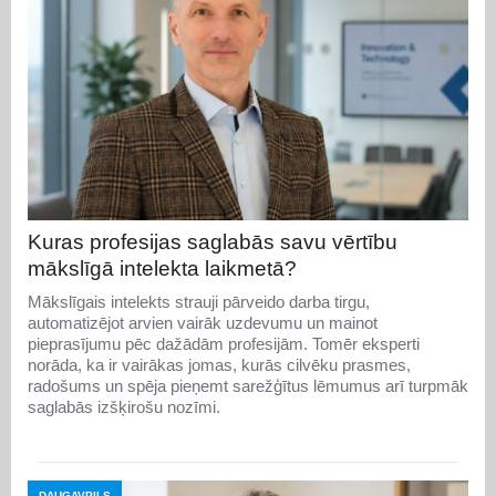
Kuras profesijas saglabās savu vērtību
mākslīgā intelekta laikmetā?
Mākslīgais intelekts strauji pārveido darba tirgu,
automatizējot arvien vairāk uzdevumu un mainot
pieprasījumu pēc dažādām profesijām. Tomēr eksperti
norāda, ka ir vairākas jomas, kurās cilvēku prasmes,
radošums un spēja pieņemt sarežģītus lēmumus arī turpmāk
saglabās izšķirošu nozīmi.
DAUGAVPILS