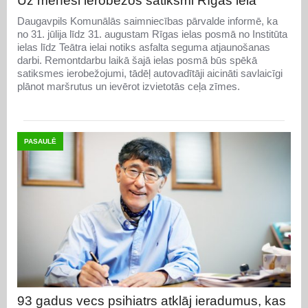
Uz mēnesi ierobežos satiksmi Rīgas ielā
Daugavpils Komunālās saimniecības pārvalde informē, ka
no 31. jūlija līdz 31. augustam Rīgas ielas posmā no Institūta
ielas līdz Teātra ielai notiks asfalta seguma atjaunošanas
darbi. Remontdarbu laikā šajā ielas posmā būs spēkā
satiksmes ierobežojumi, tādēļ autovadītāji aicināti savlaicīgi
plānot maršrutus un ievērot izvietotās ceļa zīmes.
PASAULĒ
93 gadus vecs psihiatrs atklāj ieradumus, kas