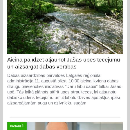
Aicina palīdzēt atjaunot Jašas upes tecējumu
un aizsargāt dabas vērtības
Dabas aizsardzības pārvaldes Latgales reģionālā
administrācija 11. augustā plkst. 10.00 aicina ikvienu dabas
draugu pievienoties iniciatīvas "Daru labu dabai" talkai Jašas
upē. Tās laikā plānots attīrīt upes straujteces, lai atjaunotu
dabisko ūdens tecējumu un uzlabotu dzīves apstākļus īpaši
aizsargājamām augu un dzīvnieku sugām.
PASAULĒ