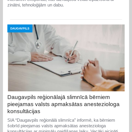
zinātni, tehnoloģijām un dabu.
DAUGAVPILS
Daugavpils reģionālajā slimnīcā bērniem
pieejamas valsts apmaksātas anesteziologa
konsultācijas
SIA “Daugavpils reģionālā slimnīca” informē, ka bērniem
šobrīd pieejamas valsts apmaksātas anesteziologa
konsultācijas ar minimālu gaidīšanas laiku. Vecāki aicināti