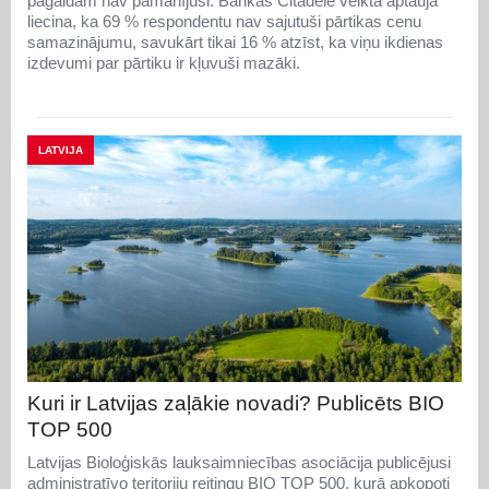
pagaidām nav pamanījuši. Bankas Citadele veiktā aptauja
liecina, ka 69 % respondentu nav sajutuši pārtikas cenu
samazinājumu, savukārt tikai 16 % atzīst, ka viņu ikdienas
izdevumi par pārtiku ir kļuvuši mazāki.
LATVIJA
Kuri ir Latvijas zaļākie novadi? Publicēts BIO
TOP 500
Latvijas Bioloģiskās lauksaimniecības asociācija publicējusi
administratīvo teritoriju reitingu BIO TOP 500, kurā apkopoti