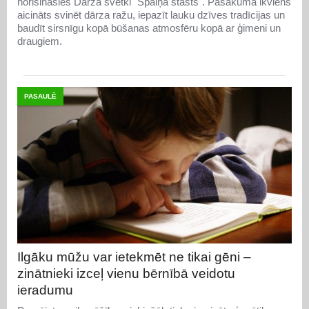
norisināsies Dārza svētki "Spaiņa stāsts". Pasākumā ikviens
aicināts svinēt dārza ražu, iepazīt lauku dzīves tradīcijas un
baudīt sirsnīgu kopā būšanas atmosfēru kopā ar ģimeni un
draugiem.
PASAULĒ
Ilgāku mūžu var ietekmēt ne tikai gēni –
zinātnieki izceļ vienu bērnībā veidotu
ieradumu