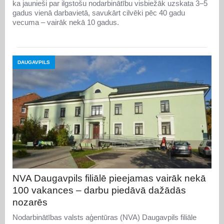
ka jaunieši par ilgstošu nodarbinātību visbiežāk uzskata 3–5
gadus vienā darbavietā, savukārt cilvēki pēc 40 gadu
vecuma – vairāk nekā 10 gadus.
DAUGAVPILS
NVA Daugavpils filiālē pieejamas vairāk nekā
100 vakances – darbu piedāvā dažādās
nozarēs
Nodarbinātības valsts aģentūras (NVA) Daugavpils filiāle