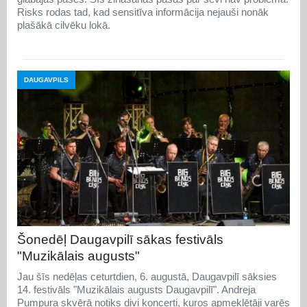
Risks rodas tad, kad sensitīva informācija nejauši nonāk
plašākā cilvēku lokā.
DAUGAVPILS
Šonedēļ Daugavpilī sākas festivāls
"Muzikālais augusts"
Jau šīs nedēļas ceturtdien, 6. augustā, Daugavpilī sāksies
14. festivāls "Muzikālais augusts Daugavpilī". Andreja
Pumpura skvērā notiks divi koncerti, kuros apmeklētāji varēs