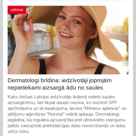
LATVIJA
Dermatologi brīdina: iedzīvotāji joprojām
nepietiekami aizsargā ādu no saules
Katrs trešais Latvijas iedzīvotājs ikdienā nelieto saules
aizsargkrēmu, bet tikpat daudzi nezina, ko nozīmē SPF
apzīmējums uz tā iepakojuma, liecina “Mēness aptiekas” un
pētījumu aģentūras “Norstat” veiktā aptauja. Dermatologi
atgādina, ka regulāra aizsardzība pret ultravioleto starojumu
palīdz samazināt priekšlaicīgas ādas novecošanās un ādas
vēža risku.