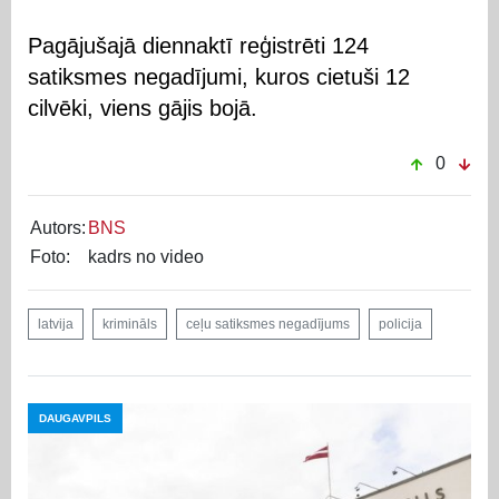
Pagājušajā diennaktī reģistrēti 124
satiksmes negadījumi, kuros cietuši 12
cilvēki, viens gājis bojā.
0
Autors:
BNS
Foto:
kadrs no video
latvija
krimināls
ceļu satiksmes negadījums
policija
DAUGAVPILS