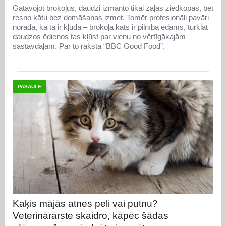
Gatavojot brokoļus, daudzi izmanto tikai zaļās ziedkopas, bet
resno kātu bez domāšanas izmet. Tomēr profesionāli pavāri
norāda, ka tā ir kļūda – brokoļa kāts ir pilnībā ēdams, turklāt
daudzos ēdienos tas kļūst par vienu no vērtīgākajām
sastāvdaļām. Par to raksta “BBC Good Food”.
PASAULĒ
Kaķis mājās atnes peli vai putnu?
Veterinārārste skaidro, kāpēc šādas