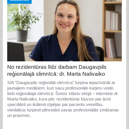
No rezidentūras līdz darbam Daugavpils
reģionālajā slimnīcā: dr. Marta Nalivaiko
SIA “Daugavpils reģionālā slimnīca” turpina iepazīstināt ar
jaunajiem mediķiem, kuri savu profesionālo karjeru veido
tieši reģionālajā slimnīcā. Šoreiz stāstu sērijā – interniste dr.
Marta Nalivaiko, kura pēc rezidentūras kļuvusi par ārsti
speciālisti un ikdienā rūpējas par pacientu veselību,
vienlaikus turpinot pilnveidot savas profesionālās zināšanas
un prasmes.