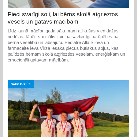
Pieci svarīgi soļi, lai bērns skolā atgrieztos
vesels un gatavs mācībām
Līdz jaunā mācību gada sākumam atlikušas vien dažas
nedēļas, tāpēc speciālisti aicina savlaicīgi parūpēties par
bērna veselību un labsajūtu. Pediatre Alla Silova un
farmaceite Ieva Virza iesaka piecus būtiskus soļus, kas
palīdzēs bērnam skolā atgriezties veselam, enerģiskam un
emocionāli gatavam mācībām.
DAUGAVPILS