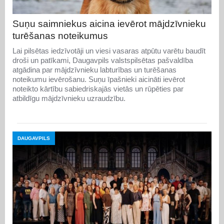
Suņu saimniekus aicina ievērot mājdzīvnieku
turēšanas noteikumus
Lai pilsētas iedzīvotāji un viesi vasaras atpūtu varētu baudīt
droši un patīkami, Daugavpils valstspilsētas pašvaldība
atgādina par mājdzīvnieku labturības un turēšanas
noteikumu ievērošanu. Suņu īpašnieki aicināti ievērot
noteikto kārtību sabiedriskajās vietās un rūpēties par
atbildīgu mājdzīvnieku uzraudzību.
DAUGAVPILS