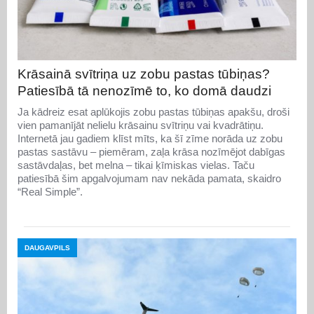
Krāsainā svītriņa uz zobu pastas tūbiņas?
Patiesībā tā nenozīmē to, ko domā daudzi
Ja kādreiz esat aplūkojis zobu pastas tūbiņas apakšu, droši
vien pamanījāt nelielu krāsainu svītriņu vai kvadrātiņu.
Internetā jau gadiem klīst mīts, ka šī zīme norāda uz zobu
pastas sastāvu – piemēram, zaļa krāsa nozīmējot dabīgas
sastāvdaļas, bet melna – tikai ķīmiskas vielas. Taču
patiesībā šim apgalvojumam nav nekāda pamata, skaidro
“Real Simple”.
DAUGAVPILS