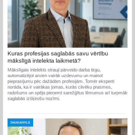
Kuras profesijas saglabās savu vērtību
mākslīgā intelekta laikmetā?
Mākslīgais intelekts strauji pārveido darba tirgu,
automatizējot arvien vairāk uzdevumu un mainot
pieprasījumu pēc dažādām profesijām. Tomēr eksperti
norāda, ka ir vairākas jomas, kurās cilvēku prasmes,
radošums un spēja pieņemt sarežģītus lēmumus arī turpmāk
saglabās izšķirošu nozīmi.
DAUGAVPILS