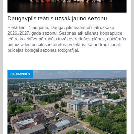
Daugavpils teātris uzsāk jauno sezonu
Piektdien, 7. augustā, Daugavpils teātris oficiāli uzsāka
2026./2027. gada sezonu. Sezonas atklāšanas kopsapulcē
teātra kolektīvs pārrunāja tuvākos radošos plānus, gaidāmās
pirmizrādes un citus iecerētos projektus, kā arī tradicionāli
pulcējās kopīgai sezonas fotogrāfijai.
DAUGAVPILS