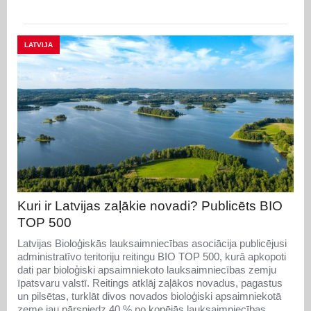
LATVIJA
Kuri ir Latvijas zaļākie novadi? Publicēts BIO
TOP 500
Latvijas Bioloģiskās lauksaimniecības asociācija publicējusi
administratīvo teritoriju reitingu BIO TOP 500, kurā apkopoti
dati par bioloģiski apsaimniekoto lauksaimniecības zemju
īpatsvaru valstī. Reitings atklāj zaļākos novadus, pagastus
un pilsētas, turklāt divos novados bioloģiski apsaimniekotā
zeme jau pārsniedz 40 % no kopējās lauksaimniecības