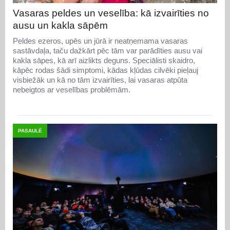
Vasaras peldes un veselība: kā izvairīties no
ausu un kakla sāpēm
Peldes ezeros, upēs un jūrā ir neatņemama vasaras
sastāvdaļa, taču dažkārt pēc tām var parādīties ausu vai
kakla sāpes, kā arī aizlikts deguns. Speciālisti skaidro,
kāpēc rodas šādi simptomi, kādas kļūdas cilvēki pieļauj
visbiežāk un kā no tām izvairīties, lai vasaras atpūta
nebeigtos ar veselības problēmām.
PASAULĒ