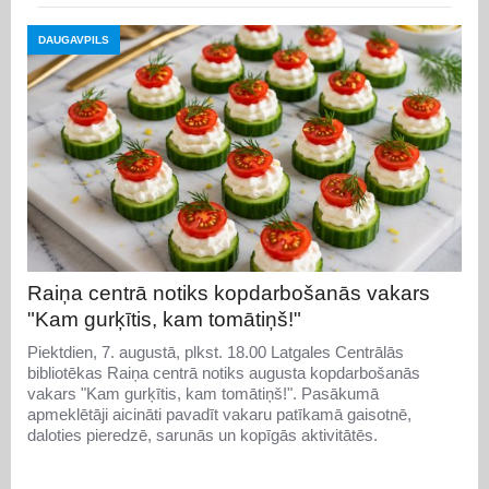
DAUGAVPILS
Raiņa centrā notiks kopdarbošanās vakars
"Kam gurķītis, kam tomātiņš!"
Piektdien, 7. augustā, plkst. 18.00 Latgales Centrālās
bibliotēkas Raiņa centrā notiks augusta kopdarbošanās
vakars "Kam gurķītis, kam tomātiņš!". Pasākumā
apmeklētāji aicināti pavadīt vakaru patīkamā gaisotnē,
daloties pieredzē, sarunās un kopīgās aktivitātēs.