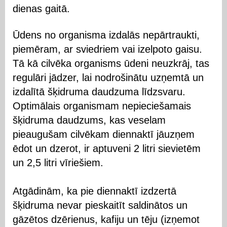
dienas gaitā.
Ūdens no organisma izdalās nepārtraukti,
piemēram, ar sviedriem vai izelpoto gaisu.
Tā kā cilvēka organisms ūdeni neuzkrāj, tas
regulāri jādzer, lai nodrošinātu uzņemtā un
izdalītā šķidruma daudzuma līdzsvaru.
Optimālais organismam nepieciešamais
šķidruma daudzums, kas veselam
pieaugušam cilvēkam diennaktī jāuzņem
ēdot un dzerot, ir aptuveni 2 litri sievietēm
un 2,5 litri vīriešiem.
Atgādinām, ka pie diennaktī izdzertā
šķidruma nevar pieskaitīt saldinātos un
gāzētos dzērienus, kafiju un tēju (izņemot