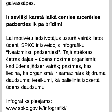
galvassāpes.
It sevišķi karstā laikā centies atcerēties
padzerties ik pa brīdim!
Lai motivētu iedzīvotājus uzturā vairāk lietot
ūdeni, SPKC ir izveidojis infografiku
“Neaizmirsti padzerties!”. Tajā attēlotas
četras daļas – ūdens nozīme organismā;
kad ūdens jādzer vairāk; pazīmes, kas
liecina, ka organismā ir samazināts šķidruma
daudzums; ieteikumi, kā palielināt izdzertā
ūdens daudzumu.
Infografiks pieejams:
www.spkc.gov.lv/infografiki/