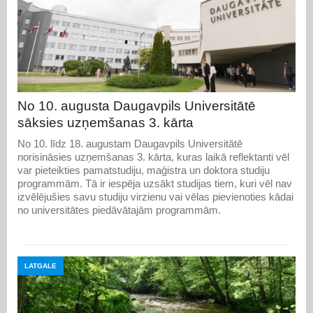
No 10. augusta Daugavpils Universitātē
sāksies uzņemšanas 3. kārta
No 10. līdz 18. augustam Daugavpils Universitātē
norisināsies uzņemšanas 3. kārta, kuras laikā reflektanti vēl
var pieteikties pamatstudiju, maģistra un doktora studiju
programmām. Tā ir iespēja uzsākt studijas tiem, kuri vēl nav
izvēlējušies savu studiju virzienu vai vēlas pievienoties kādai
no universitātes piedāvātajām programmām.
LATGALE