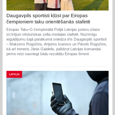
Daugavpils sportisti kļūst par Eiropas
čempioniem taku orientēšanās stafetē
Eiropas Taku-O čempionātā Polijā Latvijas junioru izlase
izcīnījusi vēsturiskas zelta medaļas stafetē. Nozīmīgu
ieguldījumu šajā panākumā sniedza trīs Daugavpils sportisti
– Maksims Rogožins, Artjoms Ivanovs un Pāvels Rogožins,
kā arī treneris Jānis Gaidelis, palīdzot Latvijas komandai
pirmo reizi sasniegt šādu rezultātu Eiropas līmenī.
LATVIJA