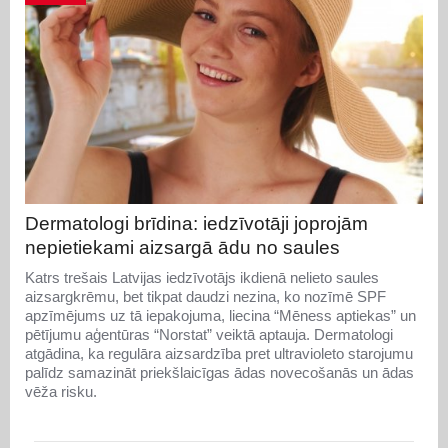
Dermatologi brīdina: iedzīvotāji joprojām
nepietiekami aizsargā ādu no saules
Katrs trešais Latvijas iedzīvotājs ikdienā nelieto saules
aizsargkrēmu, bet tikpat daudzi nezina, ko nozīmē SPF
apzīmējums uz tā iepakojuma, liecina “Mēness aptiekas” un
pētījumu aģentūras “Norstat” veiktā aptauja. Dermatologi
atgādina, ka regulāra aizsardzība pret ultravioleto starojumu
palīdz samazināt priekšlaicīgas ādas novecošanās un ādas
vēža risku.