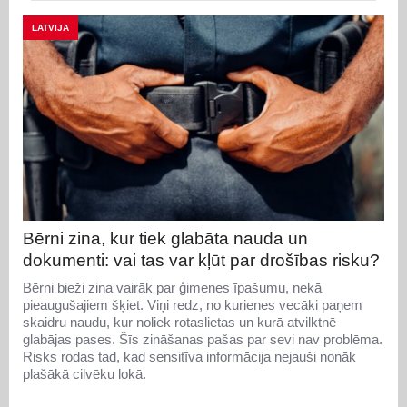
LATVIJA
Bērni zina, kur tiek glabāta nauda un
dokumenti: vai tas var kļūt par drošības risku?
Bērni bieži zina vairāk par ģimenes īpašumu, nekā
pieaugušajiem šķiet. Viņi redz, no kurienes vecāki paņem
skaidru naudu, kur noliek rotaslietas un kurā atvilktnē
glabājas pases. Šīs zināšanas pašas par sevi nav problēma.
Risks rodas tad, kad sensitīva informācija nejauši nonāk
plašākā cilvēku lokā.