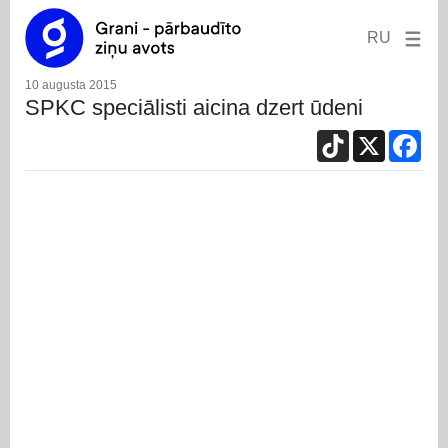
RU
10 augusta 2015
SPKC speciālisti aicina dzert ūdeni
TikTok
X
Fac