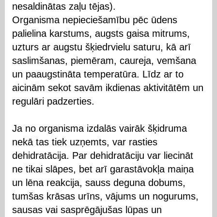
nesaldinātas zaļu tējas).
Organisma nepieciešamību pēc ūdens
palielina karstums, augsts gaisa mitrums,
uzturs ar augstu šķiedrvielu saturu, kā arī
saslimšanas, piemēram, caureja, vemšana
un paaugstināta temperatūra. Līdz ar to
aicinām sekot savām ikdienas aktivitātēm un
regulāri padzerties.
Ja no organisma izdalās vairāk šķidruma
nekā tas tiek uzņemts, var rasties
dehidratācija. Par dehidratāciju var liecināt
ne tikai slāpes, bet arī garastāvokļa maiņa
un lēna reakcija, sauss deguna dobums,
tumšas krāsas urīns, vājums un nogurums,
sausas vai sasprēgājušas lūpas un