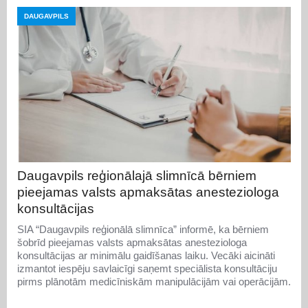
DAUGAVPILS
Daugavpils reģionālajā slimnīcā bērniem
pieejamas valsts apmaksātas anesteziologa
konsultācijas
SIA “Daugavpils reģionālā slimnīca” informē, ka bērniem
šobrīd pieejamas valsts apmaksātas anesteziologa
konsultācijas ar minimālu gaidīšanas laiku. Vecāki aicināti
izmantot iespēju savlaicīgi saņemt speciālista konsultāciju
pirms plānotām medicīniskām manipulācijām vai operācijām.