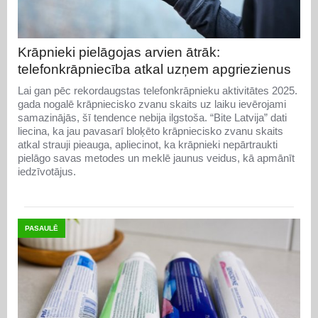
Krāpnieki pielāgojas arvien ātrāk:
telefonkrāpniecība atkal uzņem apgriezienus
Lai gan pēc rekordaugstas telefonkrāpnieku aktivitātes 2025.
gada nogalē krāpniecisko zvanu skaits uz laiku ievērojami
samazinājās, šī tendence nebija ilgstoša. “Bite Latvija” dati
liecina, ka jau pavasarī bloķēto krāpniecisko zvanu skaits
atkal strauji pieauga, apliecinot, ka krāpnieki nepārtraukti
pielāgo savas metodes un meklē jaunus veidus, kā apmānīt
iedzīvotājus.
PASAULĒ