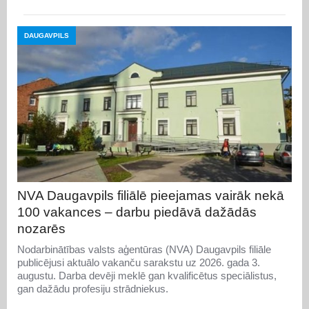
DAUGAVPILS
NVA Daugavpils filiālē pieejamas vairāk nekā
100 vakances – darbu piedāvā dažādās
nozarēs
Nodarbinātības valsts aģentūras (NVA) Daugavpils filiāle
publicējusi aktuālo vakanču sarakstu uz 2026. gada 3.
augustu. Darba devēji meklē gan kvalificētus speciālistus,
gan dažādu profesiju strādniekus.