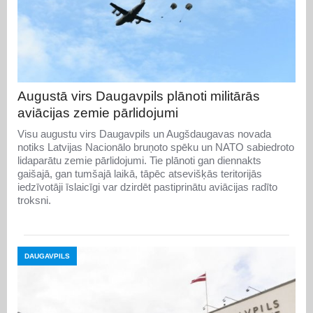
Augustā virs Daugavpils plānoti militārās
aviācijas zemie pārlidojumi
Visu augustu virs Daugavpils un Augšdaugavas novada
notiks Latvijas Nacionālo bruņoto spēku un NATO sabiedroto
lidaparātu zemie pārlidojumi. Tie plānoti gan diennakts
gaišajā, gan tumšajā laikā, tāpēc atsevišķās teritorijās
iedzīvotāji īslaicīgi var dzirdēt pastiprinātu aviācijas radīto
troksni.
DAUGAVPILS