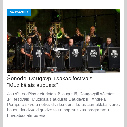
DAUGAVPILS
Šonedēļ Daugavpilī sākas festivāls
"Muzikālais augusts"
Jau šīs nedēļas ceturtdien, 6. augustā, Daugavpilī sāksies
14. festivāls "Muzikālais augusts Daugavpilī". Andreja
Pumpura skvērā notiks divi koncerti, kuros apmeklētāji varēs
baudīt daudzveidīgu džeza un popmūzikas programmu
brīvdabas atmosfērā.