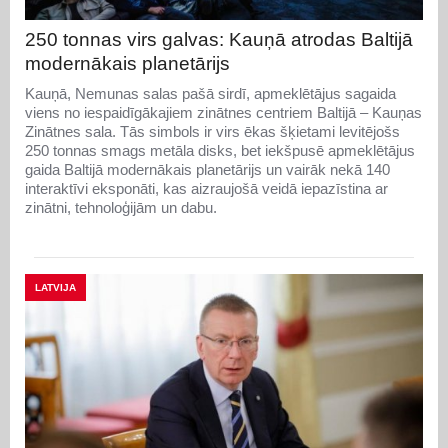
250 tonnas virs galvas: Kauņā atrodas Baltijā
modernākais planetārijs
Kauņā, Nemunas salas pašā sirdī, apmeklētājus sagaida
viens no iespaidīgākajiem zinātnes centriem Baltijā – Kauņas
Zinātnes sala. Tās simbols ir virs ēkas šķietami levitējošs
250 tonnas smags metāla disks, bet iekšpusē apmeklētājus
gaida Baltijā modernākais planetārijs un vairāk nekā 140
interaktīvi eksponāti, kas aizraujošā veidā iepazīstina ar
zinātni, tehnoloģijām un dabu.
LATVIJA