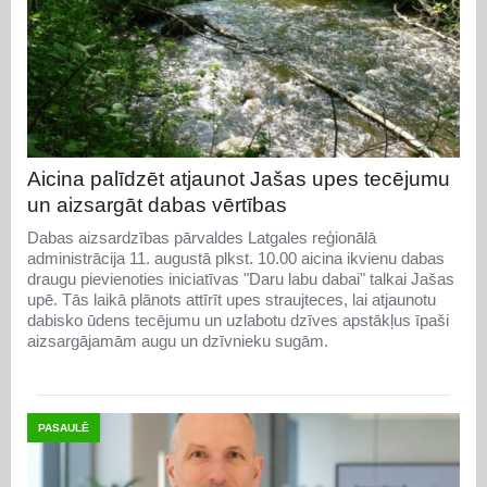
Aicina palīdzēt atjaunot Jašas upes tecējumu
un aizsargāt dabas vērtības
Dabas aizsardzības pārvaldes Latgales reģionālā
administrācija 11. augustā plkst. 10.00 aicina ikvienu dabas
draugu pievienoties iniciatīvas "Daru labu dabai" talkai Jašas
upē. Tās laikā plānots attīrīt upes straujteces, lai atjaunotu
dabisko ūdens tecējumu un uzlabotu dzīves apstākļus īpaši
aizsargājamām augu un dzīvnieku sugām.
PASAULĒ