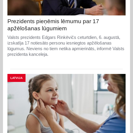
Prezidents pieņēmis lēmumu par 17
apžēlošanas lūgumiem
Valsts prezidents Edgars Rinkēvičs ceturtdien, 6. augustā,
izskatīja 17 notiesāto personu iesniegtos apžēlošanas
lūgumus. Neviens no tiem netika apmierināts, informē Valsts
prezidenta kanceleja.
LATVIJA