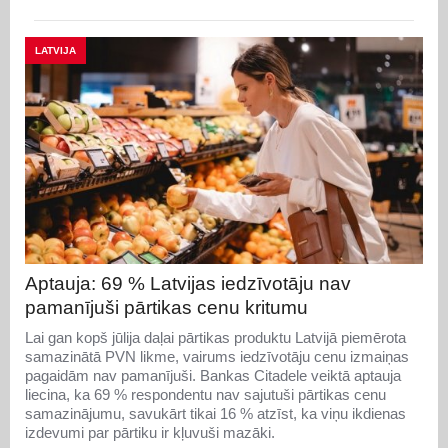
LATVIJA
Aptauja: 69 % Latvijas iedzīvotāju nav
pamanījuši pārtikas cenu kritumu
Lai gan kopš jūlija daļai pārtikas produktu Latvijā piemērota
samazinātā PVN likme, vairums iedzīvotāju cenu izmaiņas
pagaidām nav pamanījuši. Bankas Citadele veiktā aptauja
liecina, ka 69 % respondentu nav sajutuši pārtikas cenu
samazinājumu, savukārt tikai 16 % atzīst, ka viņu ikdienas
izdevumi par pārtiku ir kļuvuši mazāki.