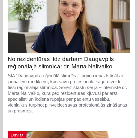
No rezidentūras līdz darbam Daugavpils
reģionālajā slimnīcā: dr. Marta Nalivaiko
SIA “Daugavpils reģionālā slimnīca” turpina iepazīstināt ar
jaunajiem mediķiem, kuri savu profesionālo karjeru veido
tieši reģionālajā slimnīcā. Šoreiz stāstu sērijā – interniste dr.
Marta Nalivaiko, kura pēc rezidentūras kļuvusi par ārsti
speciālisti un ikdienā rūpējas par pacientu veselību,
vienlaikus turpinot pilnveidot savas profesionālās zināšanas
un prasmes.
LATVIJA