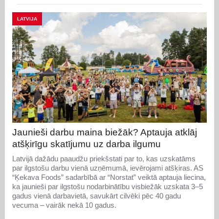
LATVIJA
Jaunieši darbu maina biežāk? Aptauja atklāj
atšķirīgu skatījumu uz darba ilgumu
Latvijā dažādu paaudžu priekšstati par to, kas uzskatāms
par ilgstošu darbu vienā uzņēmumā, ievērojami atšķiras. AS
“Ķekava Foods” sadarbībā ar “Norstat” veiktā aptauja liecina,
ka jaunieši par ilgstošu nodarbinātību visbiežāk uzskata 3–5
gadus vienā darbavietā, savukārt cilvēki pēc 40 gadu
vecuma – vairāk nekā 10 gadus.