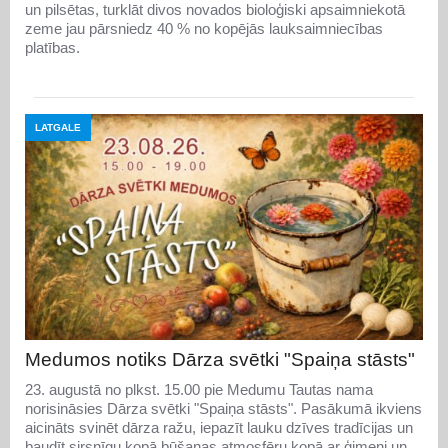
un pilsētas, turklāt divos novados bioloģiski apsaimniekotā
zeme jau pārsniedz 40 % no kopējās lauksaimniecības
platības.
LATGALE
Medumos notiks Dārza svētki "Spaiņa stāsts"
23. augustā no plkst. 15.00 pie Medumu Tautas nama
norisināsies Dārza svētki "Spaiņa stāsts". Pasākumā ikviens
aicināts svinēt dārza ražu, iepazīt lauku dzīves tradīcijas un
baudīt sirsnīgu kopā būšanas atmosfēru kopā ar ģimeni un