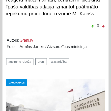
īpaša valdības atļauja izmantot paātrināto
iepirkumu procedūru, rezumē M. Kairišs.
0
Autors:
Grani.lv
Foto:
Armīns Janiks / Aizsardzības ministrija
austrumu robeža
droni
aizsardzība
DAUGAVPILS