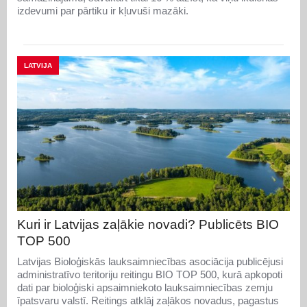
izdevumi par pārtiku ir kļuvuši mazāki.
LATVIJA
Kuri ir Latvijas zaļākie novadi? Publicēts BIO
TOP 500
Latvijas Bioloģiskās lauksaimniecības asociācija publicējusi
administratīvo teritoriju reitingu BIO TOP 500, kurā apkopoti
dati par bioloģiski apsaimniekoto lauksaimniecības zemju
īpatsvaru valstī. Reitings atklāj zaļākos novadus, pagastus