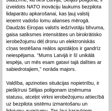
izveidots NATO inovāciju laukums bezpilota
lidaparātu apkarošanai, kas ļauj valstij
ieņemt vadošo lomu alianses mērogā.
Daudzās Eiropas valstīs iedzīvotāju blīvuma,
gaisa satiksmes intensitātes un birokrātisko
ierobežojumu dēļ dronu un elektroniskās
cīņas testēšana reālos apstākļos ir gandrīz
neiespējama. "Mums Latvijā ir šī unikālā
iespēja, un mēs esam gatavi tajā dalīties ar
sabiedrotajiem," norāda majors.
Valdība, apzinoties situācijas nopietnību, ir
piešķīrusi Sēlijas poligonam izņēmuma
statusu, atceļot virkni ierobežojumu attiecībā
uz bezpilota sistēmu izmantošanu un
lidojumu augstumu. Tas ļauj karavīriem