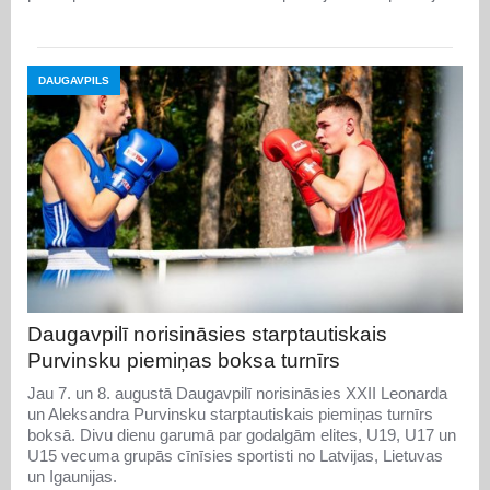
DAUGAVPILS
Daugavpilī norisināsies starptautiskais
Purvinsku piemiņas boksa turnīrs
Jau 7. un 8. augustā Daugavpilī norisināsies XXII Leonarda
un Aleksandra Purvinsku starptautiskais piemiņas turnīrs
boksā. Divu dienu garumā par godalgām elites, U19, U17 un
U15 vecuma grupās cīnīsies sportisti no Latvijas, Lietuvas
un Igaunijas.