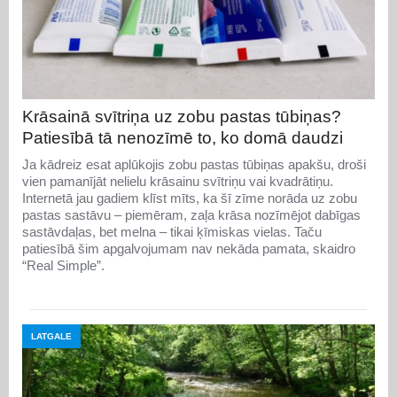
Krāsainā svītriņa uz zobu pastas tūbiņas?
Patiesībā tā nenozīmē to, ko domā daudzi
Ja kādreiz esat aplūkojis zobu pastas tūbiņas apakšu, droši
vien pamanījāt nelielu krāsainu svītriņu vai kvadrātiņu.
Internetā jau gadiem klīst mīts, ka šī zīme norāda uz zobu
pastas sastāvu – piemēram, zaļa krāsa nozīmējot dabīgas
sastāvdaļas, bet melna – tikai ķīmiskas vielas. Taču
patiesībā šim apgalvojumam nav nekāda pamata, skaidro
“Real Simple”.
LATGALE