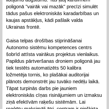
poligonā "vairāk vai mazāk" precīzi simulēt
tādus pašus elektroniskās karadarbības un
kaujas apstākļus, kādi pašlaik valda
Ukrainas frontē.
Gaisa telpas drošības stiprināšanai
Autonomo sistēmu kompetences centrs
šobrīd attīsta vairākus projektus vienlaikus.
Papildus pārtveršanas droniem poligonā jau
tiek testēts automatizēts 50 kalibra
ložmetēja tornis, ko plašākai auditorijai
plānots demonstrēt jau tuvāko nedēļu laikā.
Tāpat turpinās darbs pie jauniem
elektroniskās cīņas risinājumiem un izmaksu
ziņā efektīvām raķešu sistēmām. Lai
reaģētu maksimāli ātri, centram ir piešķirta