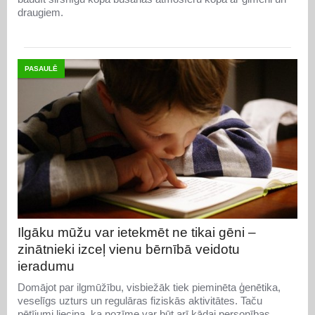
draugiem.
PASAULĒ
Ilgāku mūžu var ietekmēt ne tikai gēni –
zinātnieki izceļ vienu bērnībā veidotu
ieradumu
Domājot par ilgmūžību, visbiežāk tiek pieminēta ģenētika,
veselīgs uzturs un regulāras fiziskās aktivitātes. Taču
pētījumi liecina, ka nozīme var būt arī kādai personības