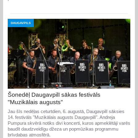
DAUGAVPILS
Šonedēļ Daugavpilī sākas festivāls
"Muzikālais augusts"
Jau šīs nedēļas ceturtdien, 6. augustā, Daugavpilī sāksies
14. festivāls "Muzikālais augusts Daugavpilī". Andreja
Pumpura skvērā notiks divi koncerti, kuros apmeklētāji varēs
baudīt daudzveidīgu džeza un popmūzikas programmu
brīvdabas atmosfērā.