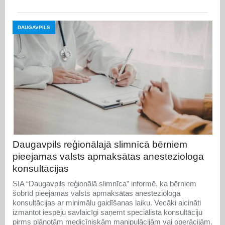
DAUGAVPILS
Daugavpils reģionālajā slimnīcā bērniem
pieejamas valsts apmaksātas anesteziologa
konsultācijas
SIA “Daugavpils reģionālā slimnīca” informē, ka bērniem
šobrīd pieejamas valsts apmaksātas anesteziologa
konsultācijas ar minimālu gaidīšanas laiku. Vecāki aicināti
izmantot iespēju savlaicīgi saņemt speciālista konsultāciju
pirms plānotām medicīniskām manipulācijām vai operācijām.