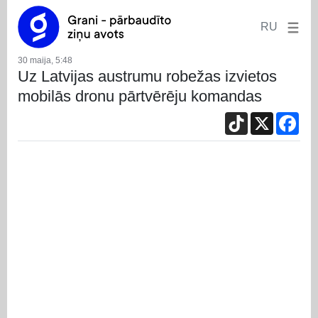
RU
30 maija, 5:48
Uz Latvijas austrumu robežas izvietos
mobilās dronu pārtvērēju komandas
TikTok
X
Fac