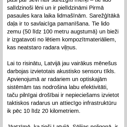
salīdzinoši lēni un ir pielīdzināmi Pirmā
pasaules kara laika lidmašīnām. Sarežģītākā
daļa ir to savlaicīga pamanīšana. Tie lido
zemu (50 līdz 100 metru augstumā) un bieži
ir izgatavoti no lētiem kompozītmateriāliem,
kas neatstaro radara viļņus.
Lai to risinātu, Latvijā jau vairākus mēnešus
darbojas izvietotais akustisko sensoru tīkls.
Apvienojumā ar radariem un optiskajām
sistēmām tas nodrošina labu efektivitāti,
taču pilnīgai drošībai ir nepieciešams izvietot
taktiskos radarus un attiecīgo infrastruktūru
ik pēc 10 līdz 20 kilometriem.
Jāatzīmē, ka tieši Latvijā, Sēlijas poligonā, ir