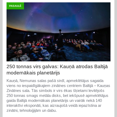
PASAULĒ
250 tonnas virs galvas: Kauņā atrodas Baltijā
modernākais planetārijs
Kauņā, Nemunas salas pašā sirdī, apmeklētājus sagaida
viens no iespaidīgākajiem zinātnes centriem Baltijā – Kauņas
Zinātnes sala. Tās simbols ir virs ēkas šķietami levitējošs
250 tonnas smags metāla disks, bet iekšpusē apmeklētājus
gaida Baltijā modernākais planetārijs un vairāk nekā 140
interaktīvi eksponāti, kas aizraujošā veidā iepazīstina ar
zinātni, tehnoloģijām un dabu.