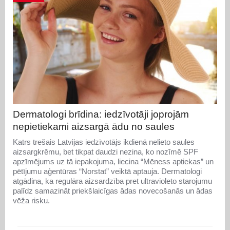
Dermatologi brīdina: iedzīvotāji joprojām
nepietiekami aizsargā ādu no saules
Katrs trešais Latvijas iedzīvotājs ikdienā nelieto saules
aizsargkrēmu, bet tikpat daudzi nezina, ko nozīmē SPF
apzīmējums uz tā iepakojuma, liecina “Mēness aptiekas” un
pētījumu aģentūras “Norstat” veiktā aptauja. Dermatologi
atgādina, ka regulāra aizsardzība pret ultravioleto starojumu
palīdz samazināt priekšlaicīgas ādas novecošanās un ādas
vēža risku.