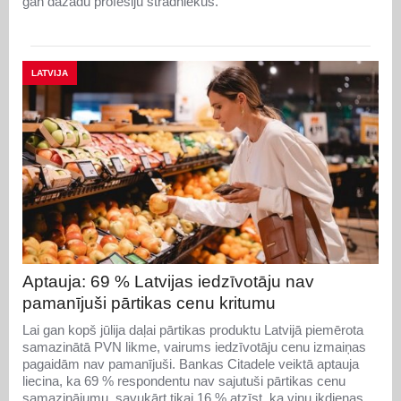
gan dažādu profesiju strādniekus.
LATVIJA
Aptauja: 69 % Latvijas iedzīvotāju nav
pamanījuši pārtikas cenu kritumu
Lai gan kopš jūlija daļai pārtikas produktu Latvijā piemērota
samazinātā PVN likme, vairums iedzīvotāju cenu izmaiņas
pagaidām nav pamanījuši. Bankas Citadele veiktā aptauja
liecina, ka 69 % respondentu nav sajutuši pārtikas cenu
samazinājumu, savukārt tikai 16 % atzīst, ka viņu ikdienas