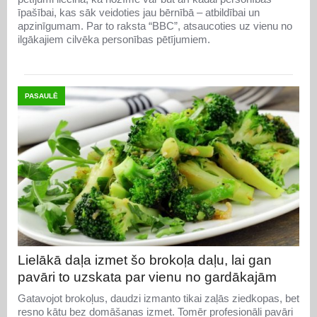
īpašībai, kas sāk veidoties jau bērnībā – atbildībai un
apzinīgumam. Par to raksta “BBC”, atsaucoties uz vienu no
ilgākajiem cilvēka personības pētījumiem.
PASAULĒ
Lielākā daļa izmet šo brokoļa daļu, lai gan
pavāri to uzskata par vienu no gardākajām
Gatavojot brokoļus, daudzi izmanto tikai zaļās ziedkopas, bet
resno kātu bez domāšanas izmet. Tomēr profesionāli pavāri