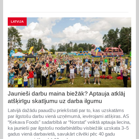
LATVIJA
Jaunieši darbu maina biežāk? Aptauja atklāj
atšķirīgu skatījumu uz darba ilgumu
Latvijā dažādu paaudžu priekšstati par to, kas uzskatāms
par ilgstošu darbu vienā uzņēmumā, ievērojami atšķiras. AS
“Ķekava Foods” sadarbībā ar “Norstat” veiktā aptauja liecina,
ka jaunieši par ilgstošu nodarbinātību visbiežāk uzskata 3–5
gadus vienā darbavietā, savukārt cilvēki pēc 40 gadu