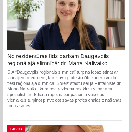
No rezidentūras līdz darbam Daugavpils
reģionālajā slimnīcā: dr. Marta Nalivaiko
SIA “Daugavpils reģionālā slimnīca” turpina iepazīstināt ar
jaunajiem mediķiem, kuri savu profesionālo karjeru veido
tieši reģionālajā slimnīcā. Šoreiz stāstu sērijā – interniste dr.
Marta Nalivaiko, kura pēc rezidentūras kļuvusi par ārsti
speciālisti un ikdienā rūpējas par pacientu veselību,
vienlaikus turpinot pilnveidot savas profesionālās zināšanas
un prasmes.
LATVIJA