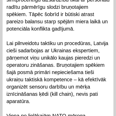
radītu pārmērīgu slodzi bruņotajiem
spēkiem. Tāpēc šobrīd ir būtiski atrast
pareizo balansu starp spējām miera laikā un
potenciāla konflikta gadījumā.
Lai pilnveidotu taktiku un procedūras, Latvija
cieši sadarbojas ar Ukrainas ekspertiem,
pārņemot viņu unikālo kaujas pieredzi un
operatoru zināšanas. Bruņotajiem spēkiem
šajā posmā primāri nepieciešama tieši
ukraiņu taktiskā kompetence – kā efektīvāk
organizēt sensoru darbību un mērķa
iznīcināšanas ķēdi (kill chain), nevis pati
aparatūra.
Viena no lielākajām NATO mēroga