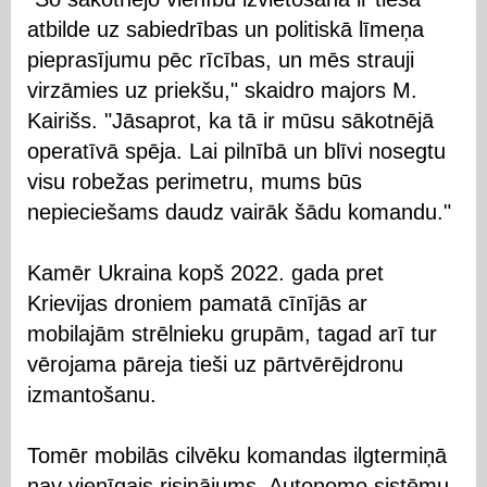
atbilde uz sabiedrības un politiskā līmeņa
pieprasījumu pēc rīcības, un mēs strauji
virzāmies uz priekšu," skaidro majors M.
Kairišs. "Jāsaprot, ka tā ir mūsu sākotnējā
operatīvā spēja. Lai pilnībā un blīvi nosegtu
visu robežas perimetru, mums būs
nepieciešams daudz vairāk šādu komandu."
Kamēr Ukraina kopš 2022. gada pret
Krievijas droniem pamatā cīnījās ar
mobilajām strēlnieku grupām, tagad arī tur
vērojama pāreja tieši uz pārtvērējdronu
izmantošanu.
Tomēr mobilās cilvēku komandas ilgtermiņā
nav vienīgais risinājums. Autonomo sistēmu