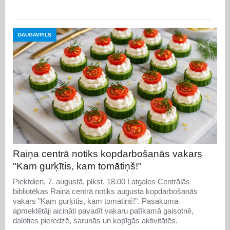
DAUGAVPILS
Raiņa centrā notiks kopdarbošanās vakars
"Kam gurķītis, kam tomātiņš!"
Piektdien, 7. augustā, plkst. 18.00 Latgales Centrālās
bibliotēkas Raiņa centrā notiks augusta kopdarbošanās
vakars "Kam gurķītis, kam tomātiņš!". Pasākumā
apmeklētāji aicināti pavadīt vakaru patīkamā gaisotnē,
daloties pieredzē, sarunās un kopīgās aktivitātēs.