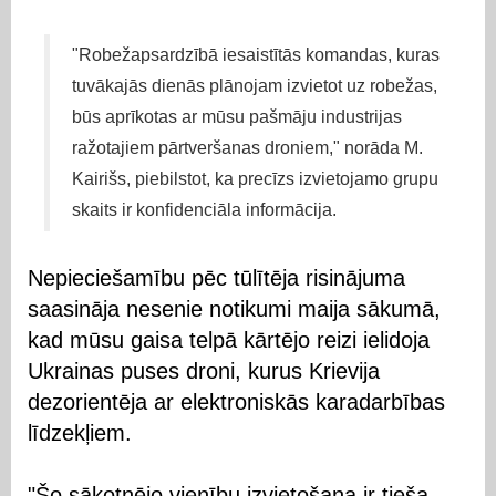
"Robežapsardzībā iesaistītās komandas, kuras
tuvākajās dienās plānojam izvietot uz robežas,
būs aprīkotas ar mūsu pašmāju industrijas
ražotajiem pārtveršanas droniem," norāda M.
Kairišs, piebilstot, ka precīzs izvietojamo grupu
skaits ir konfidenciāla informācija.
Nepieciešamību pēc tūlītēja risinājuma
saasināja nesenie notikumi maija sākumā,
kad mūsu gaisa telpā kārtējo reizi ielidoja
Ukrainas puses droni, kurus Krievija
dezorientēja ar elektroniskās karadarbības
līdzekļiem.
"Šo sākotnējo vienību izvietošana ir tieša