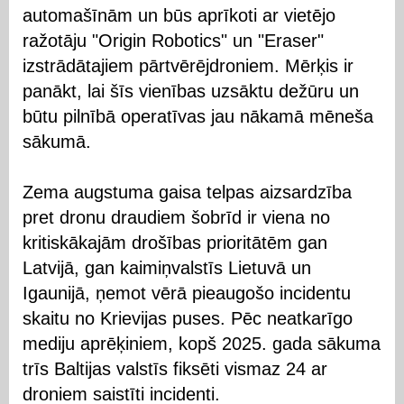
automašīnām un būs aprīkoti ar vietējo
ražotāju "Origin Robotics" un "Eraser"
izstrādātajiem pārtvērējdroniem. Mērķis ir
panākt, lai šīs vienības uzsāktu dežūru un
būtu pilnībā operatīvas jau nākamā mēneša
sākumā.
Zema augstuma gaisa telpas aizsardzība
pret dronu draudiem šobrīd ir viena no
kritiskākajām drošības prioritātēm gan
Latvijā, gan kaimiņvalstīs Lietuvā un
Igaunijā, ņemot vērā pieaugošo incidentu
skaitu no Krievijas puses. Pēc neatkarīgo
mediju aprēķiniem, kopš 2025. gada sākuma
trīs Baltijas valstīs fiksēti vismaz 24 ar
droniem saistīti incidenti.