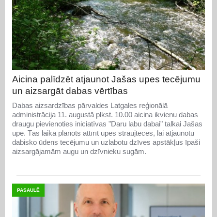
Aicina palīdzēt atjaunot Jašas upes tecējumu
un aizsargāt dabas vērtības
Dabas aizsardzības pārvaldes Latgales reģionālā
administrācija 11. augustā plkst. 10.00 aicina ikvienu dabas
draugu pievienoties iniciatīvas "Daru labu dabai" talkai Jašas
upē. Tās laikā plānots attīrīt upes straujteces, lai atjaunotu
dabisko ūdens tecējumu un uzlabotu dzīves apstākļus īpaši
aizsargājamām augu un dzīvnieku sugām.
PASAULĒ