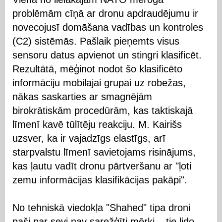
problēmām cīņā ar dronu apdraudējumu ir
novecojusī domāšana vadības un kontroles
(C2) sistēmās. Pašlaik pieņemts visus
sensoru datus apvienot un stingri klasificēt.
Rezultātā, mēģinot nodot šo klasificēto
informāciju mobilajai grupai uz robežas,
nākas saskarties ar smagnējām
birokrātiskām procedūrām, kas taktiskajā
līmenī kavē tūlītēju reakciju. M. Kairišs
uzsver, ka ir vajadzīgs elastīgs, arī
starpvalstu līmenī savietojams risinājums,
kas ļautu vadīt dronu pārtveršanu ar "ļoti
zemu informācijas klasifikācijas pakāpi".
No tehniskā viedokļa "Shahed" tipa droni
paši par sevi nav sarežģīti mērķi – tie lido