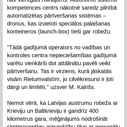
kompetences centrs nākotnē saredz pilnībā
automatizētas pārtveršanas sistēmas –
dronus, kas izvietoti speciālos palaišanas
konteineros (launch-box) tieši gar robežu.
"Tādā gadījumā operators no vadības un
kontroles centra nepieciešamības gadījumā
varētu vienkārši dot attālinātu pavēli veikt
pārtveršanu. Tas ir virziens, kurā jāskatās
visām Rietumvalstīm, jo cilvēkresursi ir ļoti
dārgi un limitēti," uzsver M. Kairišs.
Ņemot vērā, ka Latvijas austrumu robeža ar
Krieviju un Baltkrieviju ir gandrīz 400
kilometrus gara, mēģinājums nodrošināt
simtprocentīgu aizsardzību tikai ar personālu