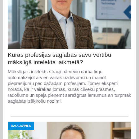
Kuras profesijas saglabās savu vērtību
mākslīgā intelekta laikmetā?
Mākslīgais intelekts strauji pārveido darba tirgu,
automatizējot arvien vairāk uzdevumu un mainot
pieprasījumu pēc dažādām profesijām. Tomēr eksperti
norāda, ka ir vairākas jomas, kurās cilvēku prasmes,
radošums un spēja pieņemt sarežģītus lēmumus arī turpmāk
saglabās izšķirošu nozīmi.
DAUGAVPILS