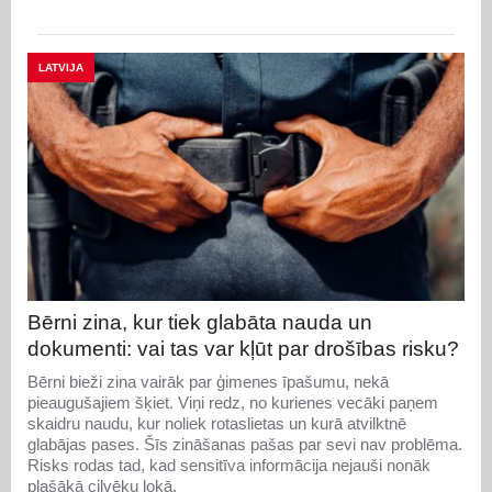
LATVIJA
Bērni zina, kur tiek glabāta nauda un
dokumenti: vai tas var kļūt par drošības risku?
Bērni bieži zina vairāk par ģimenes īpašumu, nekā
pieaugušajiem šķiet. Viņi redz, no kurienes vecāki paņem
skaidru naudu, kur noliek rotaslietas un kurā atvilktnē
glabājas pases. Šīs zināšanas pašas par sevi nav problēma.
Risks rodas tad, kad sensitīva informācija nejauši nonāk
plašākā cilvēku lokā.