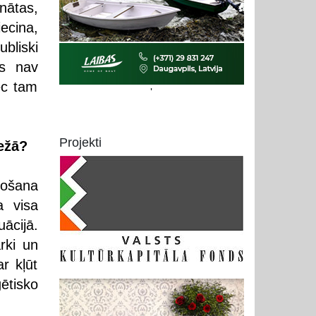
nātas,
iecina,
bliski
as nav
ēc tam
'
Projekti
bežā?
ažošana
a visa
uācijā.
rki un
r kļūt
ģētisko