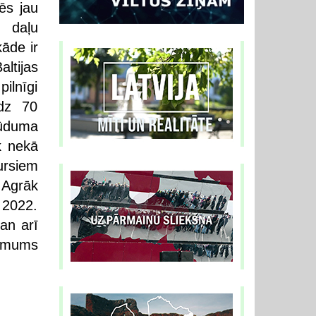
Mēs jau
 daļu
āde ir
ltijas
ilnīgi
īdz 70
lūduma
k nekā
ursiem
 Agrāk
 2022.
gan arī
o mums