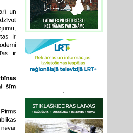
arī un
dzīvot
ojumu,
tas ir
oderni
Tas ir
rbīnas
ai šīm
'
. Pirms
blikas
 nevar