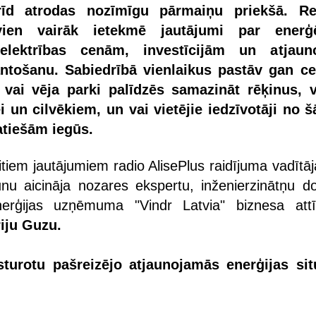
rīd atrodas nozīmīgu pārmaiņu priekšā. Re
rvien vairāk ietekmē jautājumi par enerģē
 elektrības cenām, investīcijām un atjaun
ntošanu. Sabiedrībā vienlaikus pastāv gan ce
vai vēja parki palīdzēs samazināt rēķinus, v
i un cilvēkiem, un vai vietējie iedzīvotāji no 
atiešām iegūs.
tiem jautājumiem radio AlisePlus raidījuma vadītāj
nu aicināja nozares ekspertu, inženierzinātņu do
nerģijas uzņēmuma "Vindr Latvia" biznesa attī
iju Guzu.
sturotu pašreizējo atjaunojamās enerģijas sit