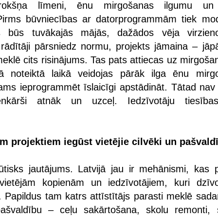
trokšņa līmeni, ēnu mirgošanas ilgumu un 
Pirms būvniecības ar datorprogrammām tiek mod
s būs tuvākajās mājās, dažādos vēja virzie
 rādītāji pārsniedz normu, projekts jāmaina – jāpā
meklē cits risinājums. Tas pats attiecas uz mirgoša
ā noteiktā laikā veidojas pārāk ilga ēnu mirg
jams ieprogrammēt īslaicīgi apstādināt. Tātad nav 
vienkārši atnāk un uzceļ. Iedzīvotāju tiesība
m projektiem iegūst vietējie cilvēki un pašvald
 būtisks jautājums. Latvijā jau ir mehānismi, kas 
ietējām kopienām un iedzīvotājiem, kuri dzīv
 Papildus tam katrs attīstītājs parasti meklē sada
pašvaldību – ceļu sakārtošana, skolu remonti, 