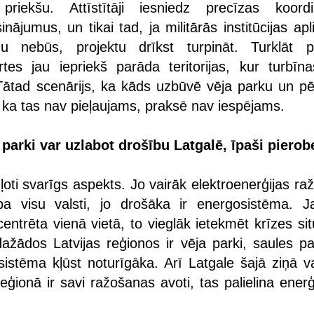
 priekšu. Attīstītāji iesniedz precīzas koordi
inājumus, un tikai tad, ja militārās institūcijas apl
u nebūs, projektu drīkst turpināt. Turklāt pu
tes jau iepriekš parāda teritorijas, kur turbīn
Tātad scenārijs, ka kāds uzbūvē vēja parku un p
 ka tas nav pieļaujams, praksē nav iespējams.
a parki var uzlabot drošību Latgalē, īpaši piero
r ļoti svarīgs aspekts. Jo vairāk elektroenerģijas r
 pa visu valsti, jo drošāka ir energosistēma. J
ntrēta vienā vietā, to vieglāk ietekmēt krīzes sit
dažādos Latvijas reģionos ir vēja parki, saules pa
sistēma kļūst noturīgāka. Arī Latgale šajā ziņā va
reģionā ir savi ražošanas avoti, tas palielina ener