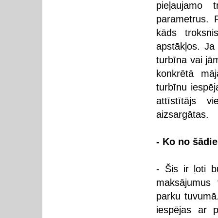
pieļaujamo 
parametrus. 
kāds troksni
apstākļos. Ja
turbīna vai jā
konkrētā māj
turbīnu iespē
attīstītājs 
aizsargātas.
- Ko no šādie
- Šis ir ļoti
maksājumus v
parku tuvumā.
iespējas ar 