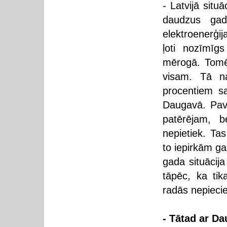
- Latvijā situ
daudzus gad
elektroenerģi
ļoti nozīmīg
mērogā. Tomēr
visam. Tā na
procentiem s
Daugavā. Pav
patērējam, b
nepietiek. Ta
to iepirkām g
gada situācija
tāpēc, ka tik
radās nepiecie
- Tātad ar D