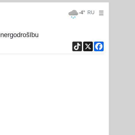
-4°
RU
 energodrošību
TikTok
X
Facebook