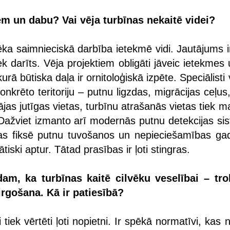
em un dabu? Vai vēja turbīnas nekaitē videi?
ēka saimnieciskā darbība ietekmē vidi. Jautājums i
iek darīts. Vēja projektiem obligāti jāveic ietekmes 
urā būtiska daļa ir ornitoloģiskā izpēte. Speciālisti
nkrēto teritoriju – putnu ligzdas, migrācijas ceļus
ājas jutīgas vietas, turbīnu atrašanās vietas tiek m
. Dažviet izmanto arī modernās putnu detekcijas si
as fiksē putnu tuvošanos un nepieciešamības ga
iski aptur. Tātad prasības ir ļoti stingras.
dam, ka turbīnas kaitē cilvēku veselībai – tro
irgošana. Kā ir patiesībā?
i tiek vērtēti ļoti nopietni. Ir spēkā normatīvi, kas