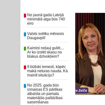
No jaunā gada Latvijā
minimālā alga būs 740
eiro
Valsts svētku mēnesis
Daugavpilī
Kaimiņi neļauj gulēt…
Ar ko izolēt skaņu no
blakus dzīvokļiem?
9 būtiski iemesli, kāpēc
makā neturas nauda. Kā
mainīt situāciju?
No 2025. gada būs
izmaiņas ES pārtikas
atbalsta un pamata
materiālās palīdzības
saņemšanas