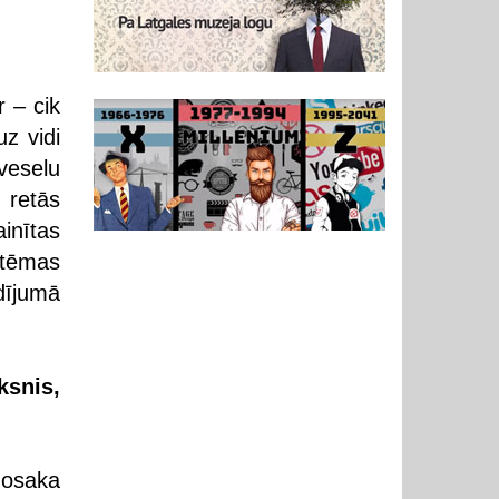
r – cik
uz vidi
 veselu
, retās
ainītas
stēmas
dījumā
ksnis,
 nosaka