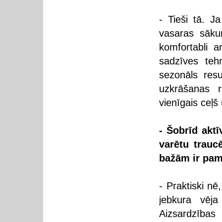
- Tieši tā. Ja
vasaras sākum
komfortabli 
sadzīves teh
sezonāls resu
uzkrāšanas r
vienīgais ceļš
- Šobrīd aktī
varētu trauc
bažām ir pa
- Praktiski nē
jebkura vēja
Aizsardzības