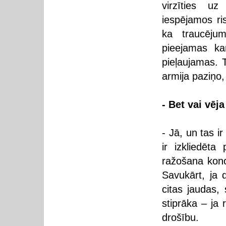
virzīties uz
iespējamos ris
ka traucējum
pieejamas kar
pieļaujamas. 
armija paziņo,
- Bet vai vēj
- Jā, un tas i
ir izkliedēta
ražošana konce
Savukārt, ja 
citas jaudas, 
stiprāka – ja 
drošību.