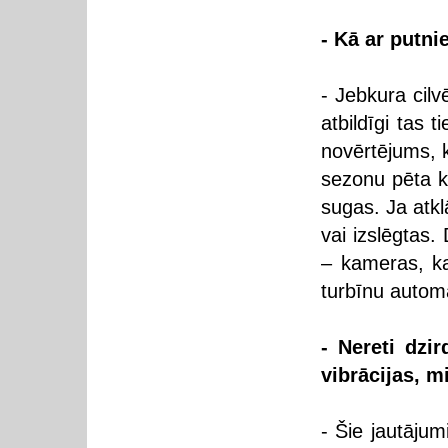
- Kā ar putni
- Jebkura cilv
atbildīgi tas t
novērtējums, k
sezonu pēta ko
sugas. Ja atkl
vai izslēgtas
– kameras, k
turbīnu automāt
- Nereti dzir
vibrācijas, m
- Šie jautājum