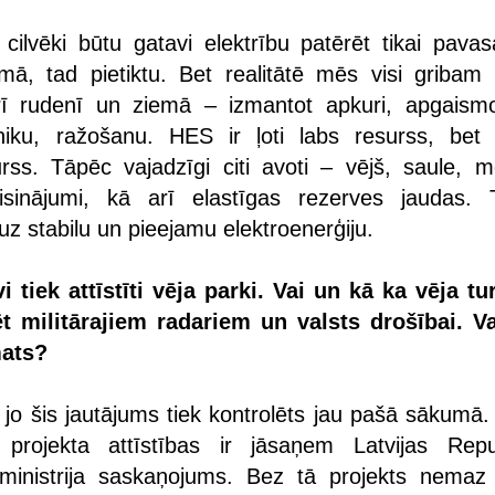
 cilvēki būtu gatavi elektrību patērēt tikai pavas
ā, tad pietiktu. Bet realitātē mēs visi gribam 
arī rudenī un ziemā – izmantot apkuri, apgaism
niku, ražošanu. HES ir ļoti labs resurss, bet 
rss. Tāpēc vajadzīgi citi avoti – vējš, saule, m
isinājumi, kā arī elastīgas rezerves jaudas. 
 uz stabilu un pieejamu elektroenerģiju.
vi tiek attīstīti vēja parki. Vai un kā ka vēja tu
ēt militārajiem radariem un valsts drošībai. V
mats?
, jo šis jautājums tiek kontrolēts jau pašā sākumā
 projekta attīstības ir jāsaņem Latvijas Repu
 ministrija saskaņojums. Bez tā projekts nemaz