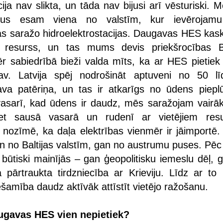
ācija nav slikta, un tāda nav bijusi arī vēsturiski. 
us esam viena no valstīm, kur ievērojamu
jas saražo hidroelektrostacijas. Daugavas HES kask
s resurss, un tas mums devis priekšrocības Ba
 sabiedrībā bieži valda mīts, ka ar HES pietiek p
v. Latvija spēj nodrošināt aptuveni no 50 l
ava patēriņa, un tas ir atkarīgs no ūdens piep
asarī, kad ūdens ir daudz, mēs saražojam vairā
et sausā vasarā un rudenī ar vietējiem res
s nozīmē, ka daļa elektrības vienmēr ir jāimportē.
an no Baltijas valstīm, gan no austrumu puses. Pēc
 būtiski mainījās – gan ģeopolitisku iemeslu dēļ, 
a pārtraukta tirdzniecība ar Krieviju. Līdz ar t
šamība daudz aktīvāk attīstīt vietējo ražošanu.
augavas HES vien nepietiek?