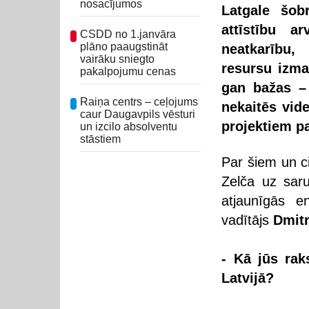
nosacījumos
Latgale šob
attīstību a
CSDD no 1.janvāra
plāno paaugstināt
neatkarību,
vairāku sniegto
resursu izma
pakalpojumu cenas
gan bažas – 
Raiņa centrs – ceļojums
nekaitēs vide
caur Daugavpils vēsturi
projektiem p
un izcilo absolventu
stāstiem
Par šiem un ci
Zelča uz saru
atjaunīgās e
vadītājs
Dmitr
- Kā jūs rak
Latvijā?