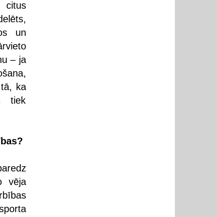
citus
elēts,
nos un
rvieto
nu – ja
ošana,
tā, ka
s tiek
ības?
paredz
o vēja
rbības
sporta