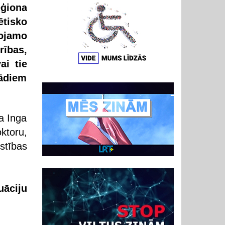
ģiona
tisko
ojamo
rības,
ai tie
šādiem
a Inga
ktoru,
stības
uāciju