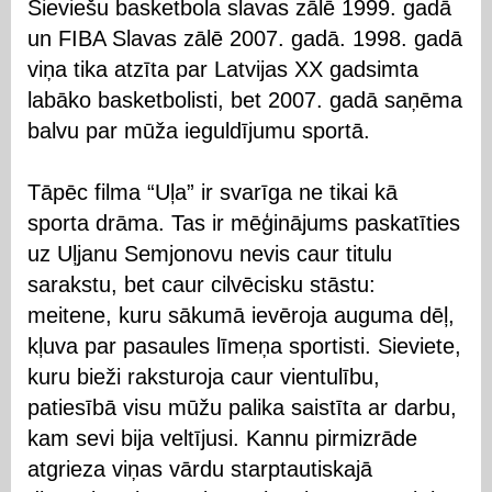
Sieviešu basketbola slavas zālē 1999. gadā
un FIBA Slavas zālē 2007. gadā. 1998. gadā
viņa tika atzīta par Latvijas XX gadsimta
labāko basketbolisti, bet 2007. gadā saņēma
balvu par mūža ieguldījumu sportā.
Tāpēc filma “Uļa” ir svarīga ne tikai kā
sporta drāma. Tas ir mēģinājums paskatīties
uz Uļjanu Semjonovu nevis caur titulu
sarakstu, bet caur cilvēcisku stāstu:
meitene, kuru sākumā ievēroja auguma dēļ,
kļuva par pasaules līmeņa sportisti. Sieviete,
kuru bieži raksturoja caur vientulību,
patiesībā visu mūžu palika saistīta ar darbu,
kam sevi bija veltījusi. Kannu pirmizrāde
atgrieza viņas vārdu starptautiskajā