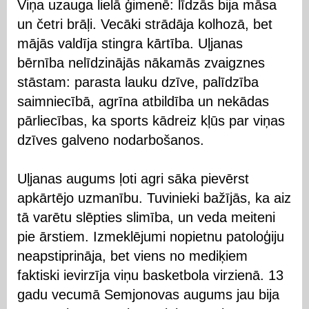
Viņa uzauga lielā ģimenē: līdzās bija māsa
un četri brāļi. Vecāki strādāja kolhozā, bet
mājās valdīja stingra kārtība. Uļjanas
bērnība nelīdzinājās nākamās zvaigznes
stāstam: parasta lauku dzīve, palīdzība
saimniecībā, agrīna atbildība un nekādas
pārliecības, ka sports kādreiz kļūs par viņas
dzīves galveno nodarbošanos.
Uļjanas augums ļoti agri sāka pievērst
apkārtējo uzmanību. Tuvinieki bažījās, ka aiz
tā varētu slēpties slimība, un veda meiteni
pie ārstiem. Izmeklējumi nopietnu patoloģiju
neapstiprināja, bet viens no mediķiem
faktiski ievirzīja viņu basketbola virzienā. 13
gadu vecumā Semjonovas augums jau bija