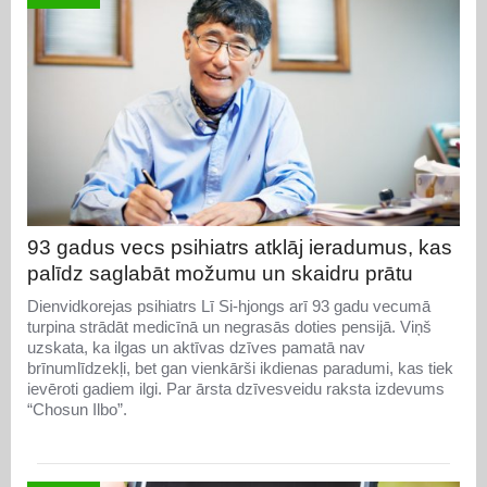
93 gadus vecs psihiatrs atklāj ieradumus, kas
palīdz saglabāt možumu un skaidru prātu
Dienvidkorejas psihiatrs Lī Si-hjongs arī 93 gadu vecumā
turpina strādāt medicīnā un negrasās doties pensijā. Viņš
uzskata, ka ilgas un aktīvas dzīves pamatā nav
brīnumlīdzekļi, bet gan vienkārši ikdienas paradumi, kas tiek
ievēroti gadiem ilgi. Par ārsta dzīvesveidu raksta izdevums
“Chosun Ilbo”.