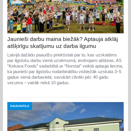
Jaunieši darbu maina biežāk? Aptauja atklāj
atšķirīgu skatījumu uz darba ilgumu
Latvijā dažādu paaudžu priekšstati par to, kas uzskatāms
par ilgstošu darbu vienā uzņēmumā, ievērojami atšķiras. AS
“Ķekava Foods” sadarbībā ar “Norstat” veiktā aptauja liecina,
ka jaunieši par ilgstošu nodarbinātību visbiežāk uzskata 3–5
gadus vienā darbavietā, savukārt cilvēki pēc 40 gadu
vecuma – vairāk nekā 10 gadus.
DAUGAVPILS