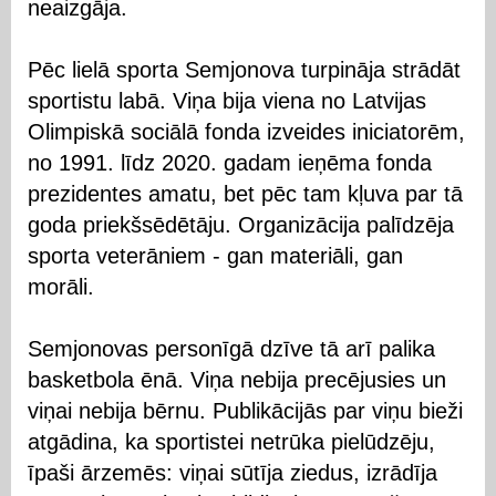
neaizgāja.
Pēc lielā sporta Semjonova turpināja strādāt
sportistu labā. Viņa bija viena no Latvijas
Olimpiskā sociālā fonda izveides iniciatorēm,
no 1991. līdz 2020. gadam ieņēma fonda
prezidentes amatu, bet pēc tam kļuva par tā
goda priekšsēdētāju. Organizācija palīdzēja
sporta veterāniem - gan materiāli, gan
morāli.
Semjonovas personīgā dzīve tā arī palika
basketbola ēnā. Viņa nebija precējusies un
viņai nebija bērnu. Publikācijās par viņu bieži
atgādina, ka sportistei netrūka pielūdzēju,
īpaši ārzemēs: viņai sūtīja ziedus, izrādīja