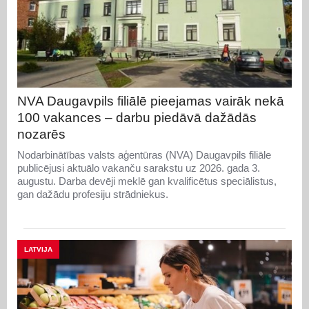
NVA Daugavpils filiālē pieejamas vairāk nekā
100 vakances – darbu piedāvā dažādās
nozarēs
Nodarbinātības valsts aģentūras (NVA) Daugavpils filiāle
publicējusi aktuālo vakanču sarakstu uz 2026. gada 3.
augustu. Darba devēji meklē gan kvalificētus speciālistus,
gan dažādu profesiju strādniekus.
LATVIJA