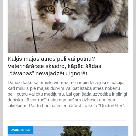
Kaķis mājās atnes peli vai putnu?
Veterinārārste skaidro, kāpēc šādas
„dāvanas” nevajadzētu ignorēt
Daudzi kaķu saimnieki vismaz reizi ir piedzīvojuši situāciju,
kad mīlulis pie mājas durvīm vai pat istabā atnes noķertu
peli, putnu vai citu medījumu. Lai gan šāda uzvedība ir pilnīgi
dabiska, tā var radīt risku gan pašam dzīvniekam, gan
cilvēkiem. Par to brīdina veterinārārsti, raksta “DoctorPiter”.
DAUGAVPILS