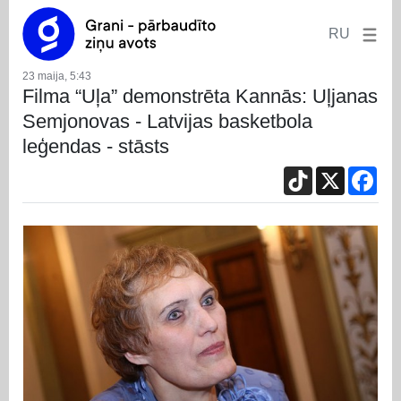
RU
23 maija, 5:43
Filma “Uļa” demonstrēta Kannās: Uļjanas
Semjonovas - Latvijas basketbola
leģendas - stāsts
TikTok
X
Fac