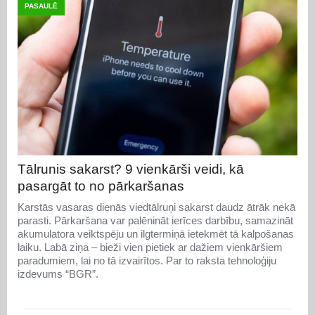
PASAULĒ
Tālrunis sakarst? 9 vienkārši veidi, kā
pasargāt to no pārkaršanas
Karstās vasaras dienās viedtālruņi sakarst daudz ātrāk nekā
parasti. Pārkaršana var palēnināt ierīces darbību, samazināt
akumulatora veiktspēju un ilgtermiņā ietekmēt tā kalpošanas
laiku. Labā ziņa – bieži vien pietiek ar dažiem vienkāršiem
paradumiem, lai no tā izvairītos. Par to raksta tehnoloģiju
izdevums “BGR”.