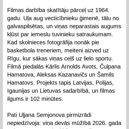
Filmas darbība skatītāju pārceļ uz 1964.
gadu. Uļa aug vecticībnieku ģimenē, tālu no
galvaspilsētas, un viņas neparastais augums
kļūst par iemeslu tuvinieku satraukumam.
Kad skolnieces fotogrāfija nonāk pie
basketbola treneriem, meiteni aizved uz
Rīgu, kur sākas viņas ceļš uz lielo sportu.
Filmā piedalās Kārlis Arnolds Avots, Čulpana
Hamatova, Aleksas Kazanavičs un Šamils
Hamatovs. Projekts tapis Latvijas, Polijas,
Igaunijas un Lietuvas sadarbībā, un filmas
ilgums ir 102 minūtes.
Pati Uļjana Semjonova pirmizrādi
nepiedzīvoja: viņa devās mūžībā 2026. gada