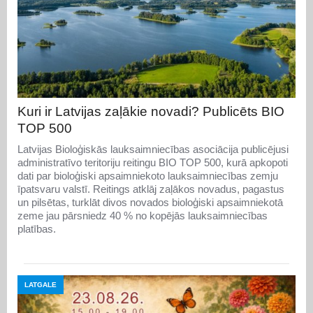
Kuri ir Latvijas zaļākie novadi? Publicēts BIO
TOP 500
Latvijas Bioloģiskās lauksaimniecības asociācija publicējusi
administratīvo teritoriju reitingu BIO TOP 500, kurā apkopoti
dati par bioloģiski apsaimniekoto lauksaimniecības zemju
īpatsvaru valstī. Reitings atklāj zaļākos novadus, pagastus
un pilsētas, turklāt divos novados bioloģiski apsaimniekotā
zeme jau pārsniedz 40 % no kopējās lauksaimniecības
platības.
LATGALE