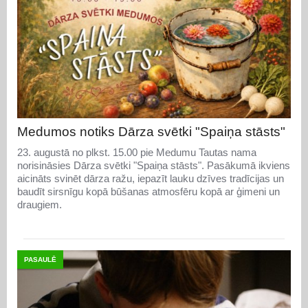
Medumos notiks Dārza svētki "Spaiņa stāsts"
23. augustā no plkst. 15.00 pie Medumu Tautas nama
norisināsies Dārza svētki "Spaiņa stāsts". Pasākumā ikviens
aicināts svinēt dārza ražu, iepazīt lauku dzīves tradīcijas un
baudīt sirsnīgu kopā būšanas atmosfēru kopā ar ģimeni un
draugiem.
PASAULĒ