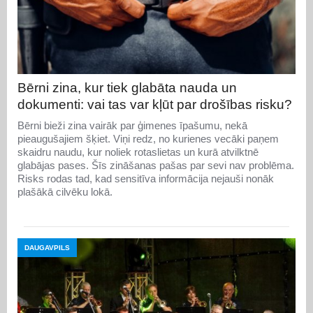
Bērni zina, kur tiek glabāta nauda un
dokumenti: vai tas var kļūt par drošības risku?
Bērni bieži zina vairāk par ģimenes īpašumu, nekā
pieaugušajiem šķiet. Viņi redz, no kurienes vecāki paņem
skaidru naudu, kur noliek rotaslietas un kurā atvilktnē
glabājas pases. Šīs zināšanas pašas par sevi nav problēma.
Risks rodas tad, kad sensitīva informācija nejauši nonāk
plašākā cilvēku lokā.
DAUGAVPILS