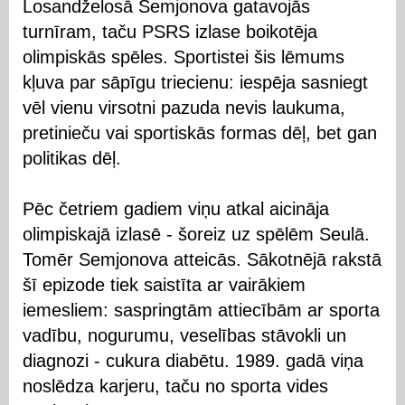
Losandželosā Semjonova gatavojās
turnīram, taču PSRS izlase boikotēja
olimpiskās spēles. Sportistei šis lēmums
kļuva par sāpīgu triecienu: iespēja sasniegt
vēl vienu virsotni pazuda nevis laukuma,
pretinieču vai sportiskās formas dēļ, bet gan
politikas dēļ.
Pēc četriem gadiem viņu atkal aicināja
olimpiskajā izlasē - šoreiz uz spēlēm Seulā.
Tomēr Semjonova atteicās. Sākotnējā rakstā
šī epizode tiek saistīta ar vairākiem
iemesliem: saspringtām attiecībām ar sporta
vadību, nogurumu, veselības stāvokli un
diagnozi - cukura diabētu. 1989. gadā viņa
noslēdza karjeru, taču no sporta vides