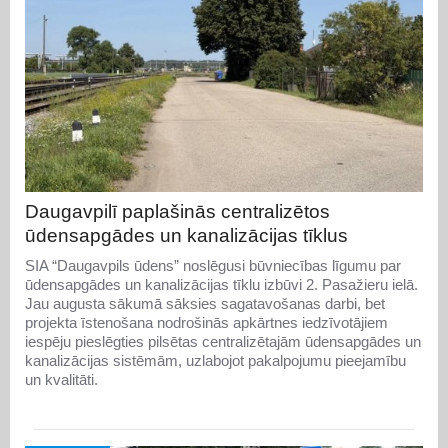
Daugavpilī paplašinās centralizētos
ūdensapgādes un kanalizācijas tīklus
SIA “Daugavpils ūdens” noslēgusi būvniecības līgumu par
ūdensapgādes un kanalizācijas tīklu izbūvi 2. Pasažieru ielā.
Jau augusta sākumā sāksies sagatavošanas darbi, bet
projekta īstenošana nodrošinās apkārtnes iedzīvotājiem
iespēju pieslēgties pilsētas centralizētajām ūdensapgādes un
kanalizācijas sistēmām, uzlabojot pakalpojumu pieejamību
un kvalitāti.