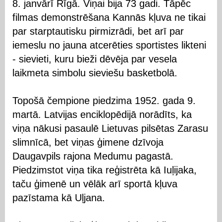
8. janvārī Rīgā. Viņai bija 73 gadi. Tāpēc
filmas demonstrēšana Kannās kļuva ne tikai
par starptautisku pirmizrādi, bet arī par
iemeslu no jauna atcerēties sportistes likteni
- sievieti, kuru bieži dēvēja par vesela
laikmeta simbolu sieviešu basketbolā.
Topošā čempione piedzima 1952. gada 9.
martā. Latvijas enciklopēdijā norādīts, ka
viņa nākusi pasaulē Lietuvas pilsētas Zarasu
slimnīcā, bet viņas ģimene dzīvoja
Daugavpils rajona Medumu pagastā.
Piedzimstot viņa tika reģistrēta kā Iuļijaka,
taču ģimenē un vēlāk arī sportā kļuva
pazīstama kā Uļjana.