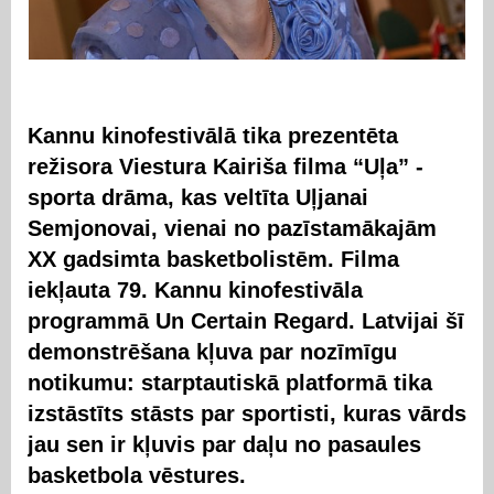
Kannu kinofestivālā tika prezentēta
režisora Viestura Kairiša filma “Uļa” -
sporta drāma, kas veltīta Uļjanai
Semjonovai, vienai no pazīstamākajām
XX gadsimta basketbolistēm. Filma
iekļauta 79. Kannu kinofestivāla
programmā Un Certain Regard. Latvijai šī
demonstrēšana kļuva par nozīmīgu
notikumu: starptautiskā platformā tika
izstāstīts stāsts par sportisti, kuras vārds
jau sen ir kļuvis par daļu no pasaules
basketbola vēstures.