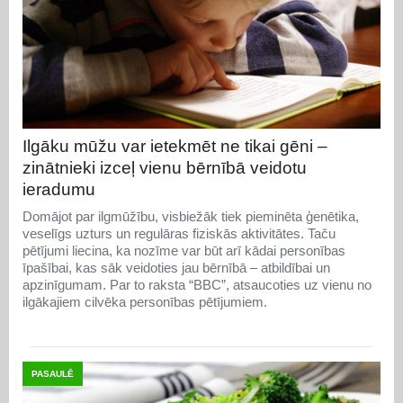
Ilgāku mūžu var ietekmēt ne tikai gēni –
zinātnieki izceļ vienu bērnībā veidotu
ieradumu
Domājot par ilgmūžību, visbiežāk tiek pieminēta ģenētika,
veselīgs uzturs un regulāras fiziskās aktivitātes. Taču
pētījumi liecina, ka nozīme var būt arī kādai personības
īpašībai, kas sāk veidoties jau bērnībā – atbildībai un
apzinīgumam. Par to raksta “BBC”, atsaucoties uz vienu no
ilgākajiem cilvēka personības pētījumiem.
PASAULĒ