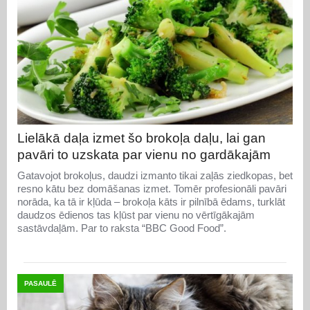
Lielākā daļa izmet šo brokoļa daļu, lai gan
pavāri to uzskata par vienu no gardākajām
Gatavojot brokoļus, daudzi izmanto tikai zaļās ziedkopas, bet
resno kātu bez domāšanas izmet. Tomēr profesionāli pavāri
norāda, ka tā ir kļūda – brokoļa kāts ir pilnībā ēdams, turklāt
daudzos ēdienos tas kļūst par vienu no vērtīgākajām
sastāvdaļām. Par to raksta “BBC Good Food”.
PASAULĒ