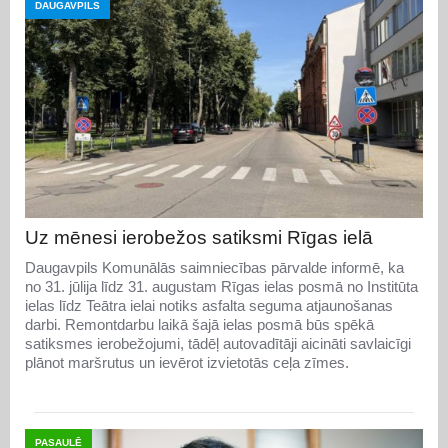
DAUGAVPILS
Uz mēnesi ierobežos satiksmi Rīgas ielā
Daugavpils Komunālās saimniecības pārvalde informē, ka
no 31. jūlija līdz 31. augustam Rīgas ielas posmā no Institūta
ielas līdz Teātra ielai notiks asfalta seguma atjaunošanas
darbi. Remontdarbu laikā šajā ielas posmā būs spēkā
satiksmes ierobežojumi, tādēļ autovadītāji aicināti savlaicīgi
plānot maršrutus un ievērot izvietotās ceļa zīmes.
PASAULĒ