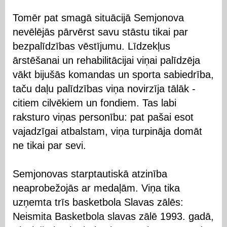
Tomēr pat smagā situācijā Semjonova
nevēlējās pārvērst savu stāstu tikai par
bezpalīdzības vēstījumu. Līdzekļus
ārstēšanai un rehabilitācijai viņai palīdzēja
vākt bijušās komandas un sporta sabiedrība,
taču daļu palīdzības viņa novirzīja tālāk -
citiem cilvēkiem un fondiem. Tas labi
raksturo viņas personību: pat pašai esot
vajadzīgai atbalstam, viņa turpināja domāt
ne tikai par sevi.
Semjonovas starptautiskā atzinība
neaprobežojās ar medaļām. Viņa tika
uzņemta trīs basketbola Slavas zālēs:
Neismita Basketbola slavas zālē 1993. gadā,