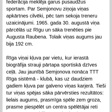
federācija meklēja garus pusaudžus
sportam. Par Semjonovu ziņoja viņas
apkārtnes cilvēki, pēc tam sekoja treneru
uzaicinājumi. 1965. gada 30. augustā viņa
pārcēlās uz Rīgu un sāka trenēties pie
Augusta Raubena. Tolaik viņas augums jau
bija 192 cm.
Rīga viņai kļuva par vietu, kur ierastā
biogrāfija strauji pārtapa sportiskā dzīves
ceļā. Jau jaunībā Semjonova nonāca TTT
Rīga sistēmā - klubā, kas uz daudziem
gadiem kļuva par galveno viņas karjerā. Tieši
tur viņas spējas sāka pārvērsties rezultātos:
lielais augums, prasmīga spēle zem groza,
prasme piespēlēt un centra spēlētājai reti