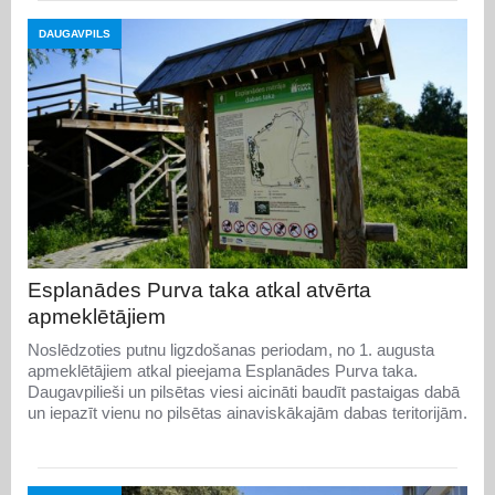
DAUGAVPILS
Esplanādes Purva taka atkal atvērta
apmeklētājiem
Noslēdzoties putnu ligzdošanas periodam, no 1. augusta
apmeklētājiem atkal pieejama Esplanādes Purva taka.
Daugavpilieši un pilsētas viesi aicināti baudīt pastaigas dabā
un iepazīt vienu no pilsētas ainaviskākajām dabas teritorijām.