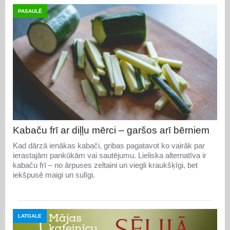
PASAULĒ
Kabaču frī ar diļļu mērci – garšos arī bērniem
Kad dārzā ienākas kabači, gribas pagatavot ko vairāk par
ierastajām pankūkām vai sautējumu. Lieliska alternatīva ir
kabaču frī – no ārpuses zeltaini un viegli kraukšķīgi, bet
iekšpusē maigi un sulīgi.
LATGALE