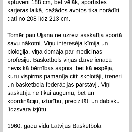
aptuveni 188 cm, bet vēlāk, sportistes
karjeras laikā, dažādos avotos tika norādīti
dati no 208 līdz 213 cm.
Tomēr pati Uļjana ne uzreiz saskatīja sportā
savu nākotni. Viņu interesēja ķīmija un
bioloģija, viņa domāja par medicīnas
profesiju. Basketbols viņas dzīvē ienāca
nevis kā bērnības sapnis, bet kā iespēja,
kuru vispirms pamanīja citi: skolotāji, treneri
un basketbola federācijas pārstāvji. Viņi
saskatīja ne tikai augumu, bet arī
koordināciju, izturību, precizitāti un dabisku
līdzsvara izjūtu.
1960. gadu vidū Latvijas Basketbola