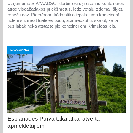
Uzņēmuma SIA “AADSO” darbinieki šķirošanas konteineros
atrod visdažādākos priekšmetus. Iedzīvotāju izdomai, šķiet,
robežu nav. Piemēram, kāds stikla iepakojuma konteinerā
nolēmis izmest tualetes podu, acīmredzot uzskatot, ka tā
būs labāk nekā atstāt to pie konteineriem Krimuldas ielā.
DAUGAVPILS
Esplanādes Purva taka atkal atvērta
apmeklētājiem