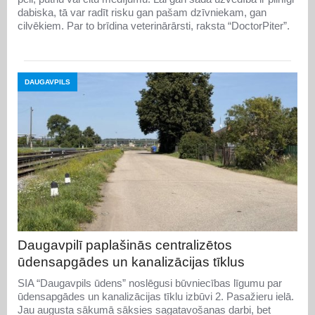
dabiska, tā var radīt risku gan pašam dzīvniekam, gan
cilvēkiem. Par to brīdina veterinārārsti, raksta “DoctorPiter”.
DAUGAVPILS
Daugavpilī paplašinās centralizētos
ūdensapgādes un kanalizācijas tīklus
SIA “Daugavpils ūdens” noslēgusi būvniecības līgumu par
ūdensapgādes un kanalizācijas tīklu izbūvi 2. Pasažieru ielā.
Jau augusta sākumā sāksies sagatavošanas darbi, bet