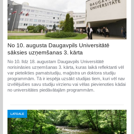
No 10. augusta Daugavpils Universitātē
sāksies uzņemšanas 3. kārta
No 10. līdz 18. augustam Daugavpils Universitātē
norisināsies uzņemšanas 3. kārta, kuras laikā reflektanti vēl
var pieteikties pamatstudiju, maģistra un doktora studiju
programmām. Tā ir iespēja uzsākt studijas tiem, kuri vēl nav
izvēlējušies savu studiju virzienu vai vēlas pievienoties kādai
no universitātes piedāvātajām programmām.
LATGALE