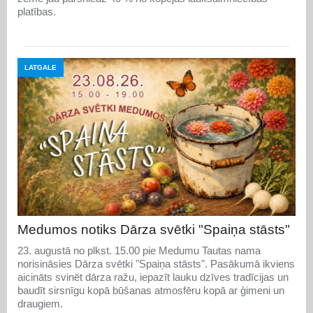
platības.
LATGALE
Medumos notiks Dārza svētki "Spaiņa stāsts"
23. augustā no plkst. 15.00 pie Medumu Tautas nama
norisināsies Dārza svētki "Spaiņa stāsts". Pasākumā ikviens
aicināts svinēt dārza ražu, iepazīt lauku dzīves tradīcijas un
baudīt sirsnīgu kopā būšanas atmosfēru kopā ar ģimeni un
draugiem.