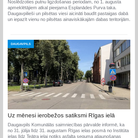
Noslēdzoties putnu ligzdošanas periodam, no 1. augusta
apmeklētājiem atkal pieejama Esplanādes Purva taka.
Daugavpilieši un pilsētas viesi aicināti baudīt pastaigas dabā
un iepazīt vienu no pilsētas ainaviskākajām dabas teritorijām.
DAUGAVPILS
Uz mēnesi ierobežos satiksmi Rīgas ielā
Daugavpils Komunālās saimniecības pārvalde informē, ka
no 31. jūlija līdz 31. augustam Rīgas ielas posmā no Institūta
ielas līdz Teātra ielai notiks asfalta seguma atjaunošanas