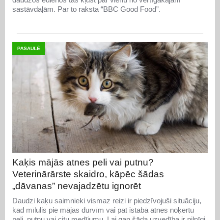
sastāvdaļām. Par to raksta “BBC Good Food”.
PASAULĒ
Kaķis mājās atnes peli vai putnu?
Veterinārārste skaidro, kāpēc šādas
„dāvanas” nevajadzētu ignorēt
Daudzi kaķu saimnieki vismaz reizi ir piedzīvojuši situāciju,
kad mīlulis pie mājas durvīm vai pat istabā atnes noķertu
peli, putnu vai citu medījumu. Lai gan šāda uzvedība ir pilnīgi