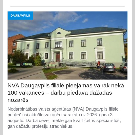
DAUGAVPILS
NVA Daugavpils filiālē pieejamas vairāk nekā
100 vakances – darbu piedāvā dažādās
nozarēs
Nodarbinātības valsts aģentūras (NVA) Daugavpils filiāle
publicējusi aktuālo vakanču sarakstu uz 2026. gada 3.
augustu. Darba devēji meklē gan kvalificētus speciālistus,
gan dažādu profesiju strādniekus.