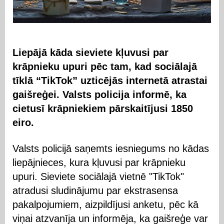
Liepājā kāda sieviete kļuvusi par
krāpnieku upuri pēc tam, kad sociālajā
tīklā “TikTok” uzticējās internetā atrastai
gaišreģei. Valsts policija informē, ka
cietusī krāpniekiem pārskaitījusi 1850
eiro.
Valsts policijā saņemts iesniegums no kādas
liepājnieces, kura kļuvusi par krāpnieku
upuri. Sieviete sociālajā vietnē "TikTok"
atradusi sludinājumu par ekstrasensa
pakalpojumiem, aizpildījusi anketu, pēc kā
viņai atzvanīja un informēja, ka gaišreģe var