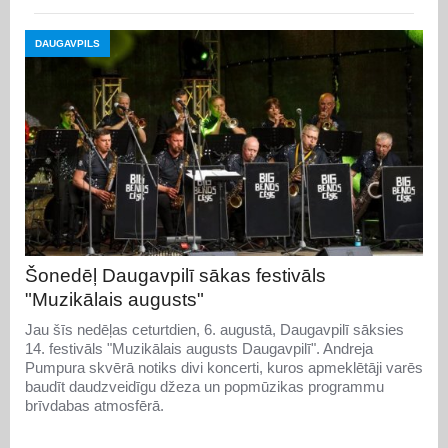
DAUGAVPILS
Šonedēļ Daugavpilī sākas festivāls
"Muzikālais augusts"
Jau šīs nedēļas ceturtdien, 6. augustā, Daugavpilī sāksies
14. festivāls "Muzikālais augusts Daugavpilī". Andreja
Pumpura skvērā notiks divi koncerti, kuros apmeklētāji varēs
baudīt daudzveidīgu džeza un popmūzikas programmu
brīvdabas atmosfērā.