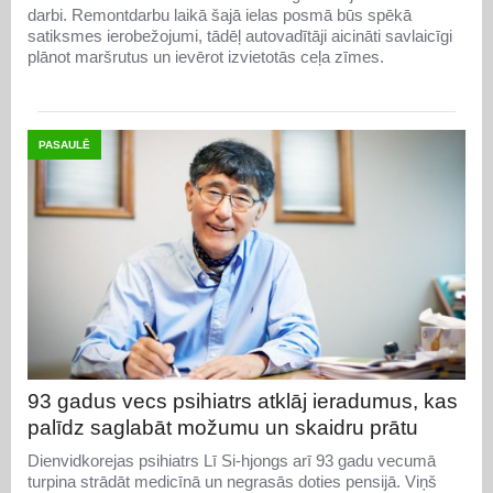
darbi. Remontdarbu laikā šajā ielas posmā būs spēkā
satiksmes ierobežojumi, tādēļ autovadītāji aicināti savlaicīgi
plānot maršrutus un ievērot izvietotās ceļa zīmes.
PASAULĒ
93 gadus vecs psihiatrs atklāj ieradumus, kas
palīdz saglabāt možumu un skaidru prātu
Dienvidkorejas psihiatrs Lī Si-hjongs arī 93 gadu vecumā
turpina strādāt medicīnā un negrasās doties pensijā. Viņš