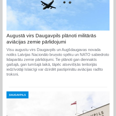
Augustā virs Daugavpils plānoti militārās
aviācijas zemie pārlidojumi
Visu augustu virs Daugavpils un Augšdaugavas novada
notiks Latvijas Nacionālo bruņoto spēku un NATO sabiedroto
lidaparātu zemie pārlidojumi. Tie plānoti gan diennakts
gaišajā, gan tumšajā laikā, tāpēc atsevišķās teritorijās
iedzīvotāji īslaicīgi var dzirdēt pastiprinātu aviācijas radīto
troksni.
DAUGAVPILS