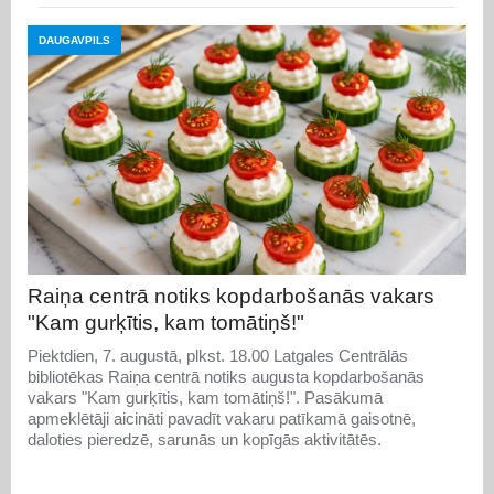
DAUGAVPILS
Raiņa centrā notiks kopdarbošanās vakars
"Kam gurķītis, kam tomātiņš!"
Piektdien, 7. augustā, plkst. 18.00 Latgales Centrālās
bibliotēkas Raiņa centrā notiks augusta kopdarbošanās
vakars "Kam gurķītis, kam tomātiņš!". Pasākumā
apmeklētāji aicināti pavadīt vakaru patīkamā gaisotnē,
daloties pieredzē, sarunās un kopīgās aktivitātēs.