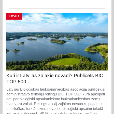
LATVIJA
Kuri ir Latvijas zaļākie novadi? Publicēts BIO
TOP 500
Latvijas Bioloģiskās lauksaimniecības asociācija publicējusi
administratīvo teritoriju reitingu BIO TOP 500, kurā apkopoti
dati par bioloģiski apsaimniekoto lauksaimniecības zemju
īpatsvaru valstī. Reitings atklāj zaļākos novadus, pagastus
un pilsētas, turklāt divos novados bioloģiski apsaimniekotā
zeme jau pārsniedz 40 % no kopējās lauksaimniecības