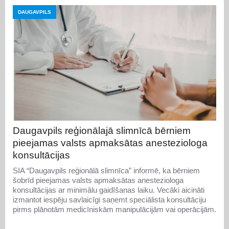
DAUGAVPILS
Daugavpils reģionālajā slimnīcā bērniem
pieejamas valsts apmaksātas anesteziologa
konsultācijas
SIA “Daugavpils reģionālā slimnīca” informē, ka bērniem
šobrīd pieejamas valsts apmaksātas anesteziologa
konsultācijas ar minimālu gaidīšanas laiku. Vecāki aicināti
izmantot iespēju savlaicīgi saņemt speciālista konsultāciju
pirms plānotām medicīniskām manipulācijām vai operācijām.