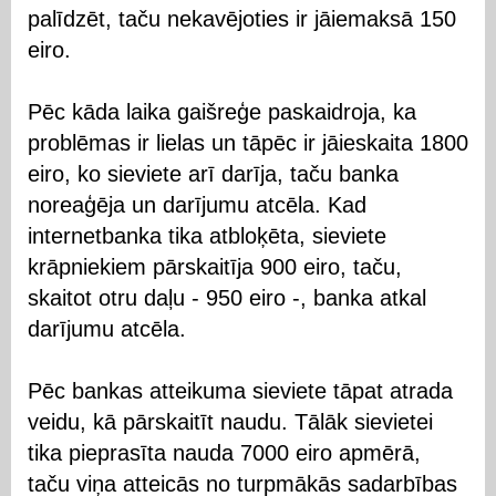
palīdzēt, taču nekavējoties ir jāiemaksā 150
eiro.
Pēc kāda laika gaišreģe paskaidroja, ka
problēmas ir lielas un tāpēc ir jāieskaita 1800
eiro, ko sieviete arī darīja, taču banka
noreaģēja un darījumu atcēla. Kad
internetbanka tika atbloķēta, sieviete
krāpniekiem pārskaitīja 900 eiro, taču,
skaitot otru daļu - 950 eiro -, banka atkal
darījumu atcēla.
Pēc bankas atteikuma sieviete tāpat atrada
veidu, kā pārskaitīt naudu. Tālāk sievietei
tika pieprasīta nauda 7000 eiro apmērā,
taču viņa atteicās no turpmākās sadarbības