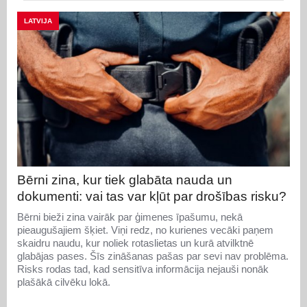
LATVIJA
Bērni zina, kur tiek glabāta nauda un
dokumenti: vai tas var kļūt par drošības risku?
Bērni bieži zina vairāk par ģimenes īpašumu, nekā
pieaugušajiem šķiet. Viņi redz, no kurienes vecāki paņem
skaidru naudu, kur noliek rotaslietas un kurā atvilktnē
glabājas pases. Šīs zināšanas pašas par sevi nav problēma.
Risks rodas tad, kad sensitīva informācija nejauši nonāk
plašākā cilvēku lokā.