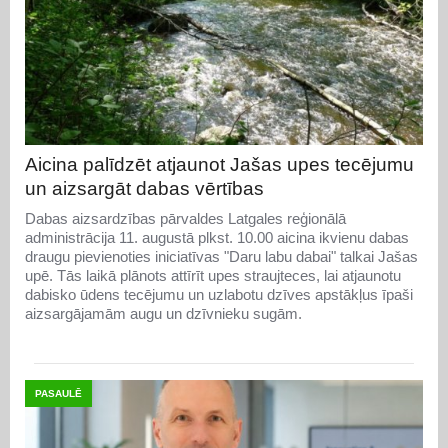
Aicina palīdzēt atjaunot Jašas upes tecējumu
un aizsargāt dabas vērtības
Dabas aizsardzības pārvaldes Latgales reģionālā
administrācija 11. augustā plkst. 10.00 aicina ikvienu dabas
draugu pievienoties iniciatīvas "Daru labu dabai" talkai Jašas
upē. Tās laikā plānots attīrīt upes straujteces, lai atjaunotu
dabisko ūdens tecējumu un uzlabotu dzīves apstākļus īpaši
aizsargājamām augu un dzīvnieku sugām.
PASAULĒ