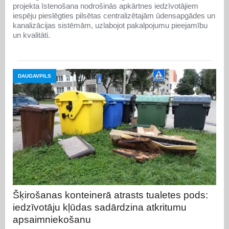
projekta īstenošana nodrošinās apkārtnes iedzīvotājiem
iespēju pieslēgties pilsētas centralizētajām ūdensapgādes un
kanalizācijas sistēmām, uzlabojot pakalpojumu pieejamību
un kvalitāti.
DAUGAVPILS
Šķirošanas konteinerā atrasts tualetes pods:
iedzīvotāju kļūdas sadārdzina atkritumu
apsaimniekošanu