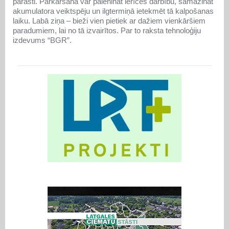
parasti. Pārkaršana var palēnināt ierīces darbību, samazināt
akumulatora veiktspēju un ilgtermiņā ietekmēt tā kalpošanas
laiku. Labā ziņa – bieži vien pietiek ar dažiem vienkāršiem
paradumiem, lai no tā izvairītos. Par to raksta tehnoloģiju
izdevums “BGR”.