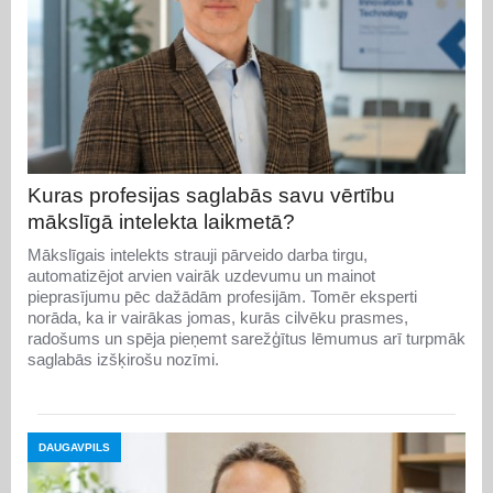
Kuras profesijas saglabās savu vērtību
mākslīgā intelekta laikmetā?
Mākslīgais intelekts strauji pārveido darba tirgu,
automatizējot arvien vairāk uzdevumu un mainot
pieprasījumu pēc dažādām profesijām. Tomēr eksperti
norāda, ka ir vairākas jomas, kurās cilvēku prasmes,
radošums un spēja pieņemt sarežģītus lēmumus arī turpmāk
saglabās izšķirošu nozīmi.
DAUGAVPILS