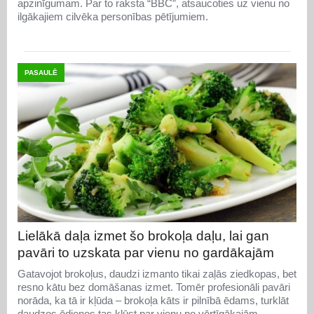
apzinīgumam. Par to raksta “BBC”, atsaucoties uz vienu no
ilgākajiem cilvēka personības pētījumiem.
PASAULĒ
Lielākā daļa izmet šo brokoļa daļu, lai gan
pavāri to uzskata par vienu no gardākajām
Gatavojot brokoļus, daudzi izmanto tikai zaļās ziedkopas, bet
resno kātu bez domāšanas izmet. Tomēr profesionāli pavāri
norāda, ka tā ir kļūda – brokoļa kāts ir pilnībā ēdams, turklāt
daudzos ēdienos tas kļūst par vienu no vērtīgākajām