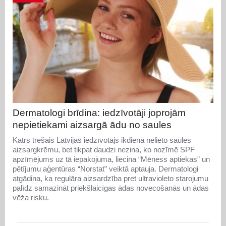
Dermatologi brīdina: iedzīvotāji joprojām
nepietiekami aizsargā ādu no saules
Katrs trešais Latvijas iedzīvotājs ikdienā nelieto saules
aizsargkrēmu, bet tikpat daudzi nezina, ko nozīmē SPF
apzīmējums uz tā iepakojuma, liecina “Mēness aptiekas” un
pētījumu aģentūras “Norstat” veiktā aptauja. Dermatologi
atgādina, ka regulāra aizsardzība pret ultravioleto starojumu
palīdz samazināt priekšlaicīgas ādas novecošanās un ādas
vēža risku.