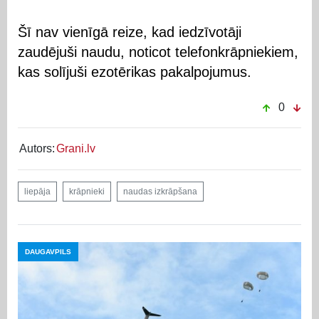
Šī nav vienīgā reize, kad iedzīvotāji
zaudējuši naudu, noticot telefonkrāpniekiem,
kas solījuši ezotērikas pakalpojumus.
0
Autors:
Grani.lv
liepāja
krāpnieki
naudas izkrāpšana
DAUGAVPILS