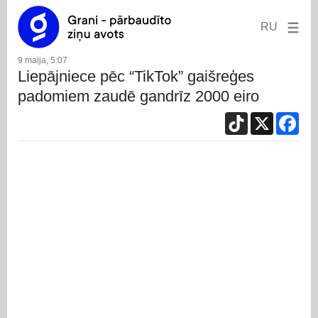
RU
9 maija, 5:07
Liepājniece pēc “TikTok” gaišreģes
padomiem zaudē gandrīz 2000 eiro
TikTok
X
Fac