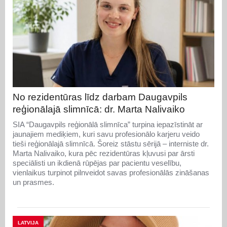
No rezidentūras līdz darbam Daugavpils
reģionālajā slimnīcā: dr. Marta Nalivaiko
SIA “Daugavpils reģionālā slimnīca” turpina iepazīstināt ar
jaunajiem mediķiem, kuri savu profesionālo karjeru veido
tieši reģionālajā slimnīcā. Šoreiz stāstu sērijā – interniste dr.
Marta Nalivaiko, kura pēc rezidentūras kļuvusi par ārsti
speciālisti un ikdienā rūpējas par pacientu veselību,
vienlaikus turpinot pilnveidot savas profesionālās zināšanas
un prasmes.
LATVIJA