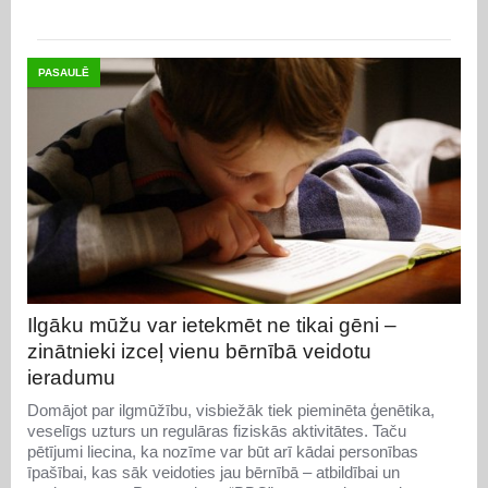
PASAULĒ
Ilgāku mūžu var ietekmēt ne tikai gēni –
zinātnieki izceļ vienu bērnībā veidotu
ieradumu
Domājot par ilgmūžību, visbiežāk tiek pieminēta ģenētika,
veselīgs uzturs un regulāras fiziskās aktivitātes. Taču
pētījumi liecina, ka nozīme var būt arī kādai personības
īpašībai, kas sāk veidoties jau bērnībā – atbildībai un