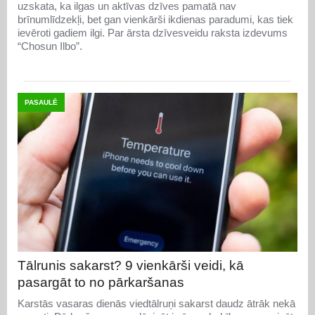
uzskata, ka ilgas un aktīvas dzīves pamatā nav
brīnumlīdzekļi, bet gan vienkārši ikdienas paradumi, kas tiek
ievēroti gadiem ilgi. Par ārsta dzīvesveidu raksta izdevums
“Chosun Ilbo”.
PASAULĒ
Tālrunis sakarst? 9 vienkārši veidi, kā
pasargāt to no pārkaršanas
Karstās vasaras dienās viedtālruņi sakarst daudz ātrāk nekā