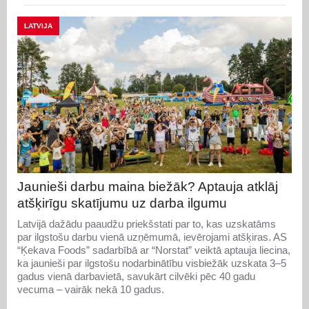
LATVIJA
Jaunieši darbu maina biežāk? Aptauja atklāj
atšķirīgu skatījumu uz darba ilgumu
Latvijā dažādu paaudžu priekšstati par to, kas uzskatāms
par ilgstošu darbu vienā uzņēmumā, ievērojami atšķiras. AS
“Ķekava Foods” sadarbībā ar “Norstat” veiktā aptauja liecina,
ka jaunieši par ilgstošu nodarbinātību visbiežāk uzskata 3–5
gadus vienā darbavietā, savukārt cilvēki pēc 40 gadu
vecuma – vairāk nekā 10 gadus.