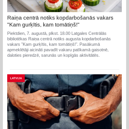
Raiņa centrā notiks kopdarbošanās vakars
"Kam gurķītis, kam tomātiņš!"
Piektdien, 7. augustā, plkst. 18.00 Latgales Centrālās
bibliotēkas Raiņa centrā notiks augusta kopdarbošanās
vakars "Kam gurķītis, kam tomātiņš!". Pasākumā
apmeklētāji aicināti pavadīt vakaru patīkamā gaisotnē,
daloties pieredzē, sarunās un kopīgās aktivitātēs.
LATVIJA