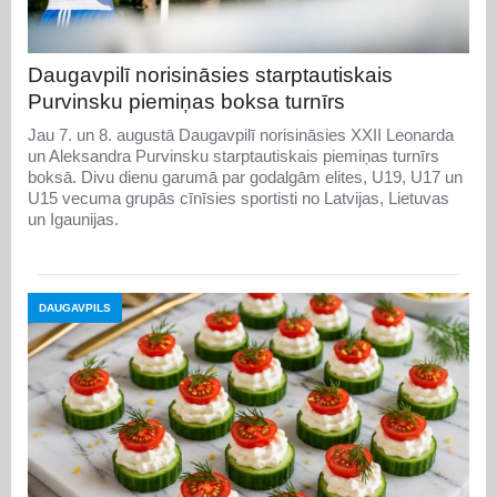
Daugavpilī norisināsies starptautiskais
Purvinsku piemiņas boksa turnīrs
Jau 7. un 8. augustā Daugavpilī norisināsies XXII Leonarda
un Aleksandra Purvinsku starptautiskais piemiņas turnīrs
boksā. Divu dienu garumā par godalgām elites, U19, U17 un
U15 vecuma grupās cīnīsies sportisti no Latvijas, Lietuvas
un Igaunijas.
DAUGAVPILS