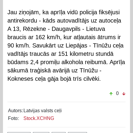
Jau ziņojām, ka aprīļa vidū policija fiksējusi
antirekordu - kāds autovadītājs uz autoceļa
A 13, Rēzekne - Daugavpils - Lietuva
braucis ar 162 km/h, kur atļautais ātrums ir
90 km/h. Savukārt uz Liepājas - Tīnūžu ceļa
vadītājs traucās ar 151 kilometru stundā
būdams 2,4 promiļu alkohola reibumā. Aprīļa
sākumā traģiskā avārijā uz Tīnūžu -
Kokneses ceļa gāja bojā trīs cilvēki.
0
Autors:
Latvijas valsts ceļi
Foto:
Stock.XCHNG