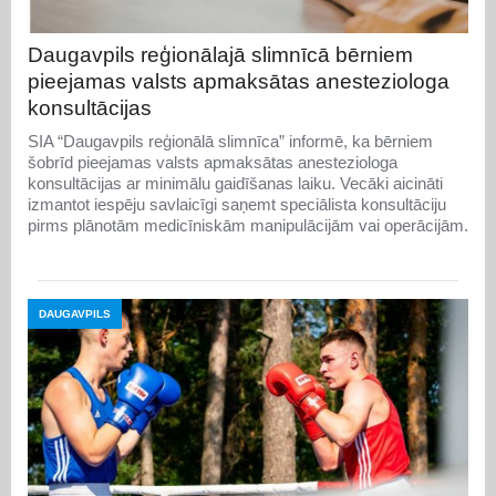
Daugavpils reģionālajā slimnīcā bērniem
pieejamas valsts apmaksātas anesteziologa
konsultācijas
SIA “Daugavpils reģionālā slimnīca” informē, ka bērniem
šobrīd pieejamas valsts apmaksātas anesteziologa
konsultācijas ar minimālu gaidīšanas laiku. Vecāki aicināti
izmantot iespēju savlaicīgi saņemt speciālista konsultāciju
pirms plānotām medicīniskām manipulācijām vai operācijām.
DAUGAVPILS