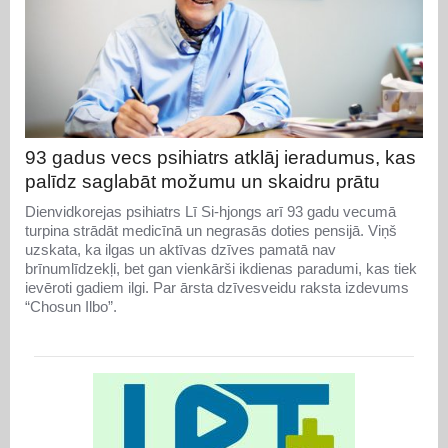
93 gadus vecs psihiatrs atklāj ieradumus, kas
palīdz saglabāt možumu un skaidru prātu
Dienvidkorejas psihiatrs Lī Si-hjongs arī 93 gadu vecumā
turpina strādāt medicīnā un negrasās doties pensijā. Viņš
uzskata, ka ilgas un aktīvas dzīves pamatā nav
brīnumlīdzekļi, bet gan vienkārši ikdienas paradumi, kas tiek
ievēroti gadiem ilgi. Par ārsta dzīvesveidu raksta izdevums
“Chosun Ilbo”.