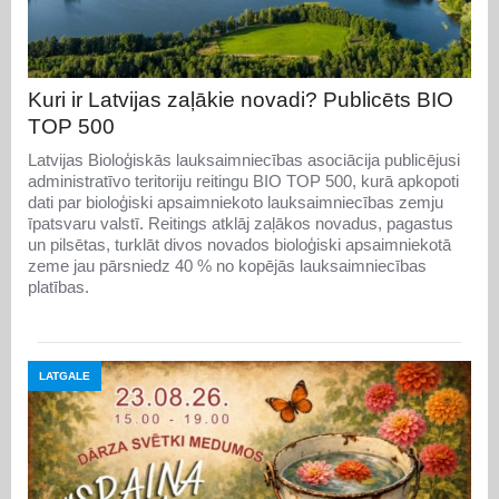
Kuri ir Latvijas zaļākie novadi? Publicēts BIO
TOP 500
Latvijas Bioloģiskās lauksaimniecības asociācija publicējusi
administratīvo teritoriju reitingu BIO TOP 500, kurā apkopoti
dati par bioloģiski apsaimniekoto lauksaimniecības zemju
īpatsvaru valstī. Reitings atklāj zaļākos novadus, pagastus
un pilsētas, turklāt divos novados bioloģiski apsaimniekotā
zeme jau pārsniedz 40 % no kopējās lauksaimniecības
platības.
LATGALE