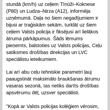
stundā (km/h) uz ceļiem Tīnūži–Koknese
(P80) un Ludza–Nirza (A12), informēja
uzņēmumā. Daļa no šiem negadījumiem ir
bijusi ar traģiskām sekām, turklāt uz šiem
ceļiem Valsts policija ir fiksējusi arī lielākos
ātruma pārkāpumus. Šāds lēmums
pieņemts, balstoties uz Valsts policijas, Ceļu
satiksmes drošības direkcijas un LVC
speciālistu ieteikumiem.
Lai arī abu ceļu tehniskie parametri ļauj
paaugstināt maksimālo braukšanas ātrumu
vasaras sezonā, tas netiks darīts drošības
apsvērumu dēļ, uzsver speciālisti.
"Kopā ar Valsts policijas kolēģiem vērosim,