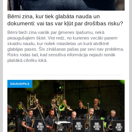
Bērni zina, kur tiek glabāta nauda un
dokumenti: vai tas var kļūt par drošības risku?
Bērni bieži zina vairāk par ģimenes īpašumu, nekā
pieaugušajiem šķiet. Viņi redz, no kurienes vecāki paņem
skaidru naudu, kur noliek rotaslietas un kurā atvilktnē
glabājas pases. Šīs zināšanas pašas par sevi nav problēma.
Risks rodas tad, kad sensitīva informācija nejauši nonāk
plašākā cilvēku lokā.
DAUGAVPILS