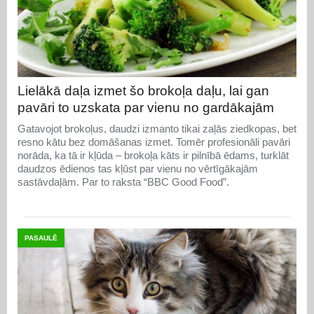
Lielākā daļa izmet šo brokoļa daļu, lai gan
pavāri to uzskata par vienu no gardākajām
Gatavojot brokoļus, daudzi izmanto tikai zaļās ziedkopas, bet
resno kātu bez domāšanas izmet. Tomēr profesionāli pavāri
norāda, ka tā ir kļūda – brokoļa kāts ir pilnībā ēdams, turklāt
daudzos ēdienos tas kļūst par vienu no vērtīgākajām
sastāvdaļām. Par to raksta “BBC Good Food”.
PASAULĒ