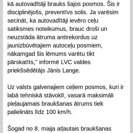
kā autovadītāji brauks šajos posmos. Šis ir
disciplinējošs, preventīvs solis. Ja varēsim
secināt, ka autovadītāji ievēro ceļu
satiksmes noteikumus, brauc droši un
neuzstāda ātruma antirekordus uz
jaunizbūvētajiem autoceļu posmiem,
nākamgad šis lēmums varētu tikt
pārskatīts," informē LVC valdes
priekšsēdētājs Jānis Lange.
Uz valsts galvenajiem ceļiem posmos, kuri ir
labā tehniskā stāvoklī, vasarā maksimāli
pieļaujamais braukšanas ātrums tiek
palielināts līdz 100 km/h.
Šogad no 8. maija atļautais braukšanas