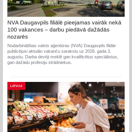
NVA Daugavpils filiālē pieejamas vairāk nekā
100 vakances – darbu piedāvā dažādās
nozarēs
Nodarbinātības valsts aģentūras (NVA) Daugavpils filiāle
publicējusi aktuālo vakanču sarakstu uz 2026. gada 3.
augustu. Darba devēji meklē gan kvalificētus speciālistus,
gan dažādu profesiju strādniekus.
LATVIJA