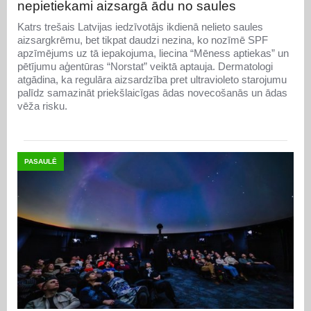
nepietiekami aizsargā ādu no saules
Katrs trešais Latvijas iedzīvotājs ikdienā nelieto saules
aizsargkrēmu, bet tikpat daudzi nezina, ko nozīmē SPF
apzīmējums uz tā iepakojuma, liecina “Mēness aptiekas” un
pētījumu aģentūras “Norstat” veiktā aptauja. Dermatologi
atgādina, ka regulāra aizsardzība pret ultravioleto starojumu
palīdz samazināt priekšlaicīgas ādas novecošanās un ādas
vēža risku.
PASAULĒ