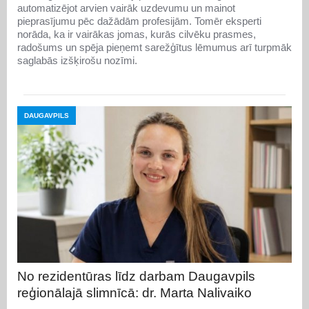
automatizējot arvien vairāk uzdevumu un mainot
pieprasījumu pēc dažādām profesijām. Tomēr eksperti
norāda, ka ir vairākas jomas, kurās cilvēku prasmes,
radošums un spēja pieņemt sarežģītus lēmumus arī turpmāk
saglabās izšķirošu nozīmi.
DAUGAVPILS
No rezidentūras līdz darbam Daugavpils
reģionālajā slimnīcā: dr. Marta Nalivaiko