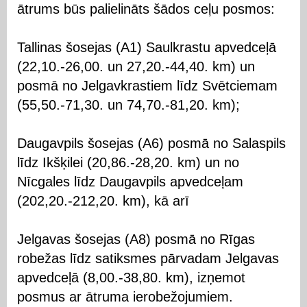
ātrums būs palielināts šādos ceļu posmos:
Tallinas šosejas (A1) Saulkrastu apvedceļā
(22,10.-26,00. un 27,20.-44,40. km) un
posmā no Jelgavkrastiem līdz Svētciemam
(55,50.-71,30. un 74,70.-81,20. km);
Daugavpils šosejas (A6) posmā no Salaspils
līdz Ikšķilei (20,86.-28,20. km) un no
Nīcgales līdz Daugavpils apvedceļam
(202,20.-212,20. km), kā arī
Jelgavas šosejas (A8) posmā no Rīgas
robežas līdz satiksmes pārvadam Jelgavas
apvedceļā (8,00.-38,80. km), izņemot
posmus ar ātruma ierobežojumiem.