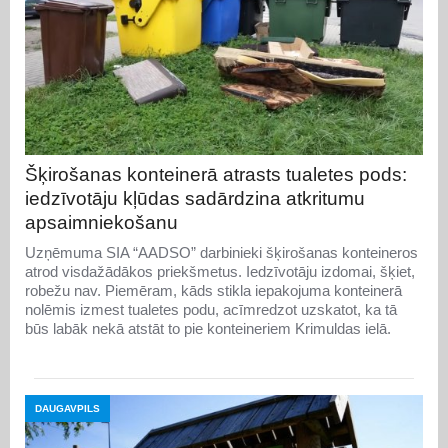
Šķirošanas konteinerā atrasts tualetes pods:
iedzīvotāju kļūdas sadārdzina atkritumu
apsaimniekošanu
Uzņēmuma SIA “AADSO” darbinieki šķirošanas konteineros
atrod visdažādākos priekšmetus. Iedzīvotāju izdomai, šķiet,
robežu nav. Piemēram, kāds stikla iepakojuma konteinerā
nolēmis izmest tualetes podu, acīmredzot uzskatot, ka tā
būs labāk nekā atstāt to pie konteineriem Krimuldas ielā.
DAUGAVPILS