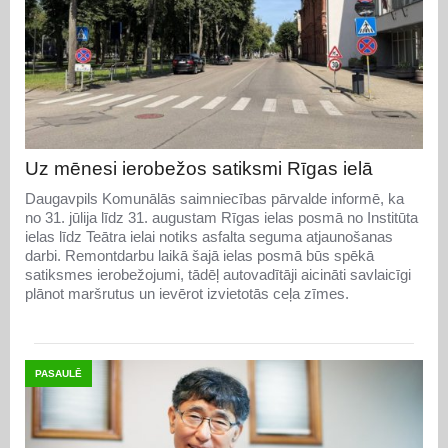
Uz mēnesi ierobežos satiksmi Rīgas ielā
Daugavpils Komunālās saimniecības pārvalde informē, ka
no 31. jūlija līdz 31. augustam Rīgas ielas posmā no Institūta
ielas līdz Teātra ielai notiks asfalta seguma atjaunošanas
darbi. Remontdarbu laikā šajā ielas posmā būs spēkā
satiksmes ierobežojumi, tādēļ autovadītāji aicināti savlaicīgi
plānot maršrutus un ievērot izvietotās ceļa zīmes.
PASAULĒ