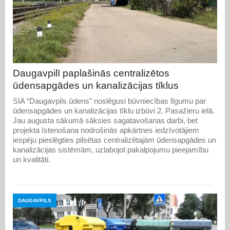
Daugavpilī paplašinās centralizētos
ūdensapgādes un kanalizācijas tīklus
SIA “Daugavpils ūdens” noslēgusi būvniecības līgumu par
ūdensapgādes un kanalizācijas tīklu izbūvi 2. Pasažieru ielā.
Jau augusta sākumā sāksies sagatavošanas darbi, bet
projekta īstenošana nodrošinās apkārtnes iedzīvotājiem
iespēju pieslēgties pilsētas centralizētajām ūdensapgādes un
kanalizācijas sistēmām, uzlabojot pakalpojumu pieejamību
un kvalitāti.
DAUGAVPILS