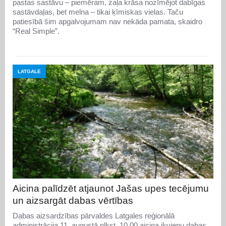
pastas sastāvu – piemēram, zaļa krāsa nozīmējot dabīgas
sastāvdaļas, bet melna – tikai ķīmiskas vielas. Taču
patiesībā šim apgalvojumam nav nekāda pamata, skaidro
“Real Simple”.
LATGALE
Aicina palīdzēt atjaunot Jašas upes tecējumu
un aizsargāt dabas vērtības
Dabas aizsardzības pārvaldes Latgales reģionālā
administrācija 11. augustā plkst. 10.00 aicina ikvienu dabas