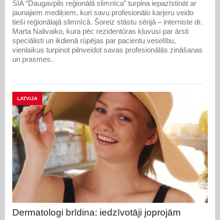
SIA “Daugavpils reģionālā slimnīca” turpina iepazīstināt ar
jaunajiem mediķiem, kuri savu profesionālo karjeru veido
tieši reģionālajā slimnīcā. Šoreiz stāstu sērijā – interniste dr.
Marta Nalivaiko, kura pēc rezidentūras kļuvusi par ārsti
speciālisti un ikdienā rūpējas par pacientu veselību,
vienlaikus turpinot pilnveidot savas profesionālās zināšanas
un prasmes.
LATVIJA
Dermatologi brīdina: iedzīvotāji joprojām