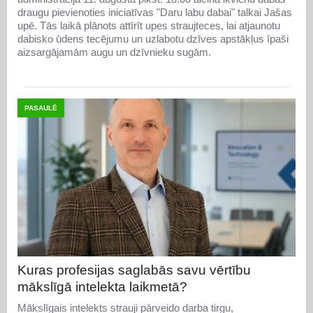
draugu pievienoties iniciatīvas "Daru labu dabai" talkai Jašas
upē. Tās laikā plānots attīrīt upes straujteces, lai atjaunotu
dabisko ūdens tecējumu un uzlabotu dzīves apstākļus īpaši
aizsargājamām augu un dzīvnieku sugām.
PASAULĒ
Kuras profesijas saglabās savu vērtību
mākslīgā intelekta laikmetā?
Mākslīgais intelekts strauji pārveido darba tirgu,