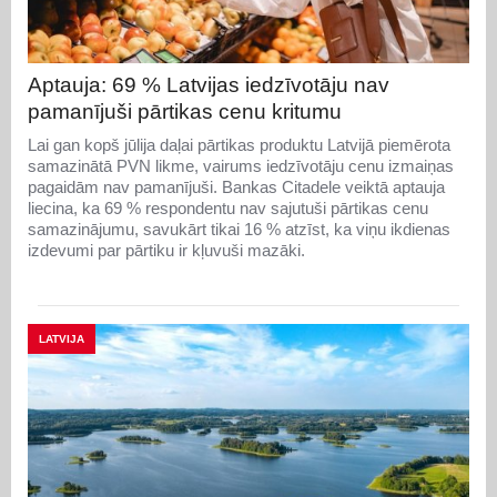
Aptauja: 69 % Latvijas iedzīvotāju nav
pamanījuši pārtikas cenu kritumu
Lai gan kopš jūlija daļai pārtikas produktu Latvijā piemērota
samazinātā PVN likme, vairums iedzīvotāju cenu izmaiņas
pagaidām nav pamanījuši. Bankas Citadele veiktā aptauja
liecina, ka 69 % respondentu nav sajutuši pārtikas cenu
samazinājumu, savukārt tikai 16 % atzīst, ka viņu ikdienas
izdevumi par pārtiku ir kļuvuši mazāki.
LATVIJA