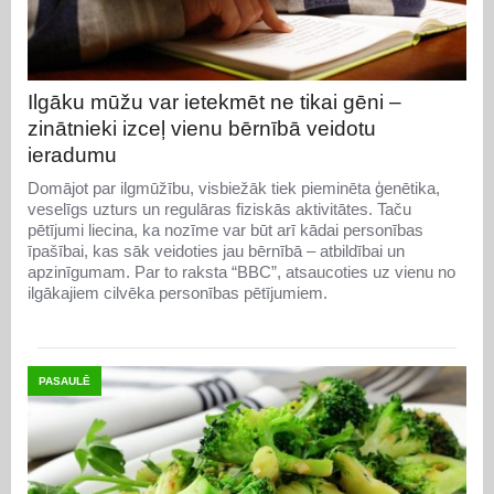
Ilgāku mūžu var ietekmēt ne tikai gēni –
zinātnieki izceļ vienu bērnībā veidotu
ieradumu
Domājot par ilgmūžību, visbiežāk tiek pieminēta ģenētika,
veselīgs uzturs un regulāras fiziskās aktivitātes. Taču
pētījumi liecina, ka nozīme var būt arī kādai personības
īpašībai, kas sāk veidoties jau bērnībā – atbildībai un
apzinīgumam. Par to raksta “BBC”, atsaucoties uz vienu no
ilgākajiem cilvēka personības pētījumiem.
PASAULĒ