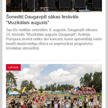
Šonedēļ Daugavpilī sākas festivāls
"Muzikālais augusts"
Jau šīs nedēļas ceturtdien, 6. augustā, Daugavpilī sāksies
14. festivāls "Muzikālais augusts Daugavpilī". Andreja
Pumpura skvērā notiks divi koncerti, kuros apmeklētāji varēs
baudīt daudzveidīgu džeza un popmūzikas programmu
brīvdabas atmosfērā.
LATVIJA