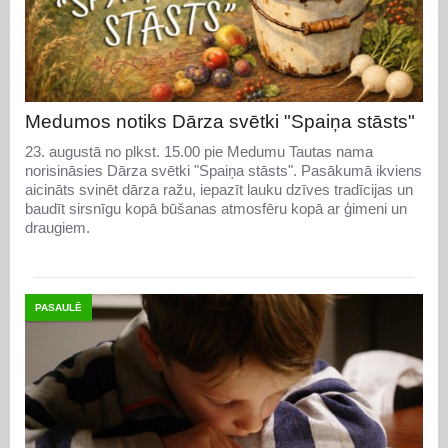
Medumos notiks Dārza svētki "Spaiņa stāsts"
23. augustā no plkst. 15.00 pie Medumu Tautas nama
norisināsies Dārza svētki "Spaiņa stāsts". Pasākumā ikviens
aicināts svinēt dārza ražu, iepazīt lauku dzīves tradīcijas un
baudīt sirsnīgu kopā būšanas atmosfēru kopā ar ģimeni un
draugiem.
PASAULĒ