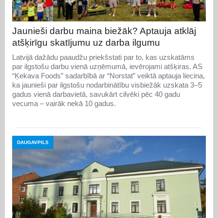
Jaunieši darbu maina biežāk? Aptauja atklāj
atšķirīgu skatījumu uz darba ilgumu
Latvijā dažādu paaudžu priekšstati par to, kas uzskatāms
par ilgstošu darbu vienā uzņēmumā, ievērojami atšķiras. AS
“Ķekava Foods” sadarbībā ar “Norstat” veiktā aptauja liecina,
ka jaunieši par ilgstošu nodarbinātību visbiežāk uzskata 3–5
gadus vienā darbavietā, savukārt cilvēki pēc 40 gadu
vecuma – vairāk nekā 10 gadus.
DAUGAVPILS