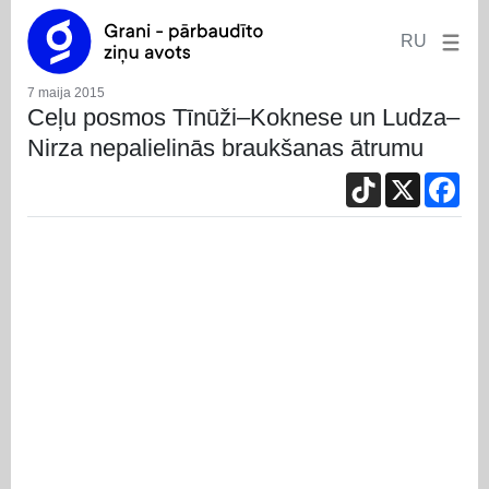
RU
7 maija 2015
Ceļu posmos Tīnūži–Koknese un Ludza–
Nirza nepalielinās braukšanas ātrumu
TikTok
X
Fac