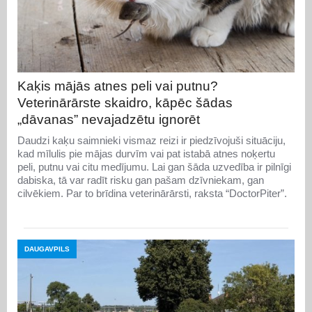
Kaķis mājās atnes peli vai putnu?
Veterinārārste skaidro, kāpēc šādas
„dāvanas” nevajadzētu ignorēt
Daudzi kaķu saimnieki vismaz reizi ir piedzīvojuši situāciju,
kad mīlulis pie mājas durvīm vai pat istabā atnes noķertu
peli, putnu vai citu medījumu. Lai gan šāda uzvedība ir pilnīgi
dabiska, tā var radīt risku gan pašam dzīvniekam, gan
cilvēkiem. Par to brīdina veterinārārsti, raksta “DoctorPiter”.
DAUGAVPILS