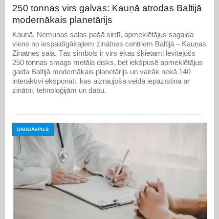
250 tonnas virs galvas: Kauņā atrodas Baltijā
modernākais planetārijs
Kauņā, Nemunas salas pašā sirdī, apmeklētājus sagaida
viens no iespaidīgākajiem zinātnes centriem Baltijā – Kauņas
Zinātnes sala. Tās simbols ir virs ēkas šķietami levitējošs
250 tonnas smags metāla disks, bet iekšpusē apmeklētājus
gaida Baltijā modernākais planetārijs un vairāk nekā 140
interaktīvi eksponāti, kas aizraujošā veidā iepazīstina ar
zinātni, tehnoloģijām un dabu.
DAUGAVPILS