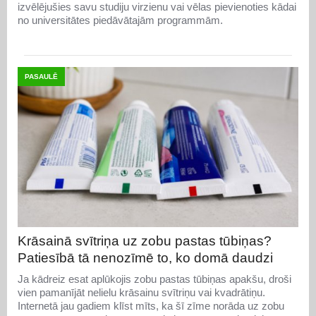
izvēlējušies savu studiju virzienu vai vēlas pievienoties kādai
no universitātes piedāvātajām programmām.
PASAULĒ
Krāsainā svītriņa uz zobu pastas tūbiņas?
Patiesībā tā nenozīmē to, ko domā daudzi
Ja kādreiz esat aplūkojis zobu pastas tūbiņas apakšu, droši
vien pamanījāt nelielu krāsainu svītriņu vai kvadrātiņu.
Internetā jau gadiem klīst mīts, ka šī zīme norāda uz zobu