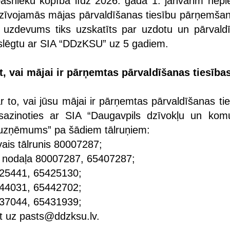
pašnieku kopība līdz 2026. gada 1. janvārim nep
īvojamās mājas pārvaldīšanas tiesību pārņemšan
 uzdevums tiks uzskatīts par uzdotu un pārvald
slēgtu ar SIA “DDzKSU” uz 5 gadiem.
, vai mājai ir pārņemtas pārvaldīšanas tiesība
r to, vai jūsu mājai ir pārņemtas pārvaldīšanas ti
sazinoties ar SIA “Daugavpils dzīvokļu un kom
 uzņēmums” pa šādiem tālruņiem:
vais tālrunis 80007287;
 nodaļa 80007287, 65407287;
425441, 65425130;
444031, 65442702;
437044, 65431939;
ot uz pasts@ddzksu.lv.