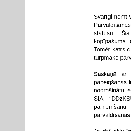
Svarīgi ņemt v
Pārvaldīšan
statusu. Ši
kopīpašuma d
Tomēr katrs d
turpmāko pārv
Saskaņā ar V
pabeigšanas l
nodrošinātu ie
SIA “DDzKSU
pārņemšanu
pārvaldīšanas 