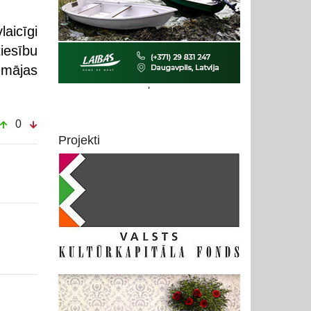
aicīgi
iesību
 mājas
'
0
Projekti