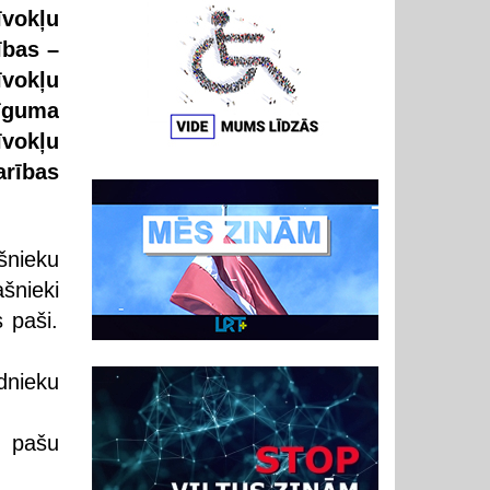
vokļu
ības –
īvokļu
īguma
vokļu
arības
šnieku
šnieki
 paši.
dnieku
u pašu