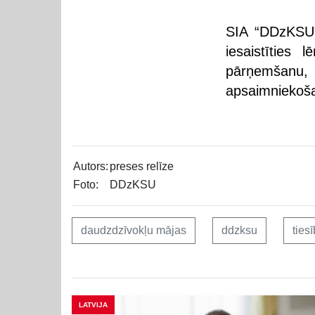
SIA “DDzKSU” 
iesaistīties
pārņemšanu, 
apsaimniekoša
Autors:
preses relīze
Foto:
DDzKSU
daudzdzīvokļu mājas
ddzksu
ties
LATVIJA