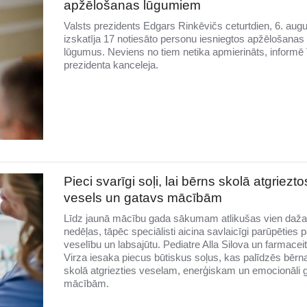
apžēlošanas lūgumiem
Valsts prezidents Edgars Rinkēvičs ceturtdien, 6. augu
izskatīja 17 notiesāto personu iesniegtos apžēlošanas
lūgumus. Neviens no tiem netika apmierināts, informē 
prezidenta kanceleja.
Pieci svarīgi soļi, lai bērns skolā atgriezto
vesels un gatavs mācībām
Līdz jaunā mācību gada sākumam atlikušas vien daž
nedēļas, tāpēc speciālisti aicina savlaicīgi parūpēties 
veselību un labsajūtu. Pediatre Alla Silova un farmacei
Virza iesaka piecus būtiskus soļus, kas palīdzēs bēr
skolā atgriezties veselam, enerģiskam un emocionāli
mācībām.