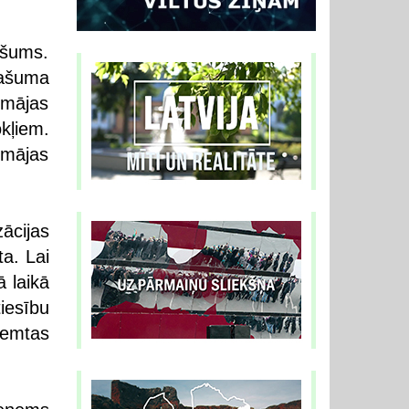
pašums.
ašuma
mājas
kļiem.
 mājas
ācijas
a. Lai
 laikā
esību
emtas