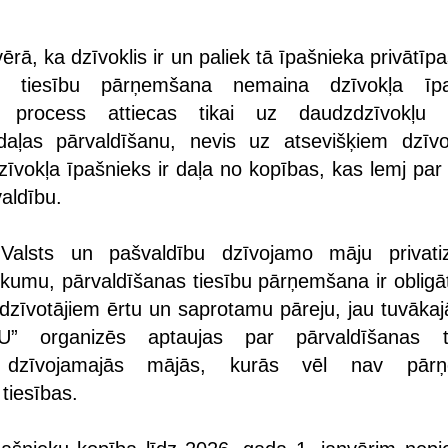
ērā, ka dzīvoklis ir un paliek tā īpašnieka privātī
as tiesību pārņemšana nemaina dzīvokļa īp
s process attiecas tikai uz daudzdzīvokļu 
aļas pārvaldīšanu, nevis uz atsevišķiem dzīvo
zīvokļa īpašnieks ir daļa no kopības, kas lemj par
aldību.
alsts un pašvaldību dzīvojamo māju privatiz
ikumu, pārvaldīšanas tiesību pārņemšana ir obligāt
dzīvotājiem ērtu un saprotamu pāreju, jau tuvākajā
” organizēs aptaujas par pārvaldīšanas ti
 dzīvojamajās mājās, kurās vēl nav pārņ
tiesības.