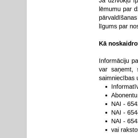
Ja dzīvokļu ī
lēmumu par dz
pārvaldīšanas
līgums par no
Kā noskaidrot
Informāciju pa
var saņemt, 
saimniecības
Informatī
Abonentu
NAI - 65
NAI - 65
NAI - 65
vai rakst