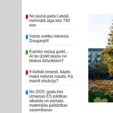
No jaunā gada Latvijā
minimālā alga būs 740
eiro
Valsts svētku mēnesis
Daugavpilī
Kaimiņi neļauj gulēt…
Ar ko izolēt skaņu no
blakus dzīvokļiem?
9 būtiski iemesli, kāpēc
makā neturas nauda. Kā
mainīt situāciju?
No 2025. gada būs
izmaiņas ES pārtikas
atbalsta un pamata
materiālās palīdzības
saņemšanas