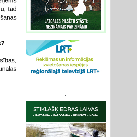
ieņems
u, tad
īšanas
s?
esības,
unālās
'