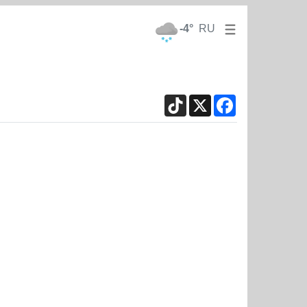
-4°
RU
TikTok
X
Facebook