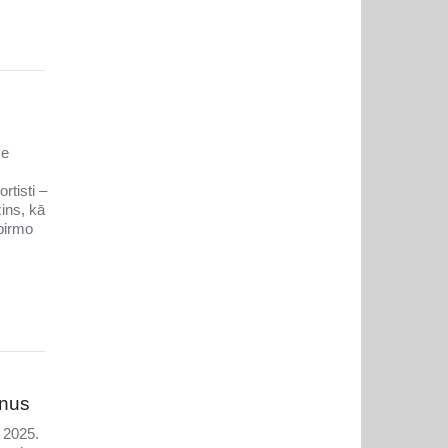
se
rtisti –
ins, kā
 pirmo
enus
 2025.