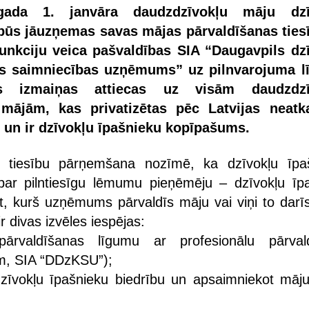
ada 1. janvāra daudzdzīvokļu māju dzī
būs jāuzņemas savas mājas pārvaldīšanas ties
funkciju veica pašvaldības SIA “Daugavpils dz
s saimniecības uzņēmums” uz pilnvarojuma l
s izmaiņas attiecas uz visām daudzdzī
mājām, kas privatizētas pēc Latvijas neatk
 un ir dzīvokļu īpašnieku kopīpašums.
s tiesību pārņemšana nozīmē, ka dzīvokļu īpa
par pilntiesīgu lēmumu pieņēmēju – dzīvokļu īpa
mt, kurš uzņēmums pārvaldīs māju vai viņi to darīs
r divas izvēles iespējas:
pārvaldīšanas līgumu ar profesionālu pārval
m, SIA “DDzKSU”);
dzīvokļu īpašnieku biedrību un apsaimniekot māj