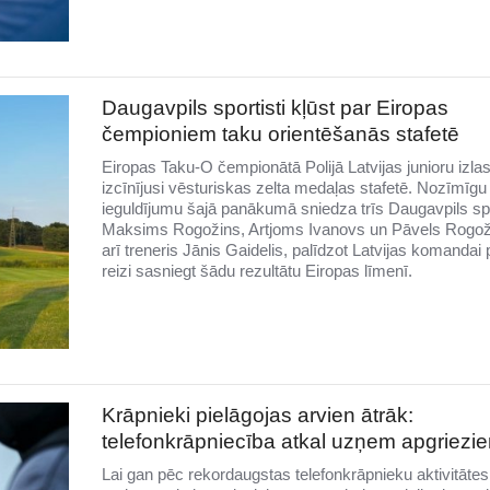
Daugavpils sportisti kļūst par Eiropas
čempioniem taku orientēšanās stafetē
Eiropas Taku-O čempionātā Polijā Latvijas junioru izla
izcīnījusi vēsturiskas zelta medaļas stafetē. Nozīmīgu
ieguldījumu šajā panākumā sniedza trīs Daugavpils spo
Maksims Rogožins, Artjoms Ivanovs un Pāvels Rogož
arī treneris Jānis Gaidelis, palīdzot Latvijas komandai
reizi sasniegt šādu rezultātu Eiropas līmenī.
Krāpnieki pielāgojas arvien ātrāk:
telefonkrāpniecība atkal uzņem apgriezi
Lai gan pēc rekordaugstas telefonkrāpnieku aktivitātes