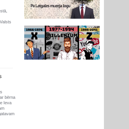
stā,
Valsts
s
as
par bērna
te Ieva
nam
 gatavam