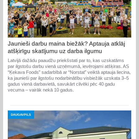
Jaunieši darbu maina biežāk? Aptauja atklāj
atšķirīgu skatījumu uz darba ilgumu
Latvijā dažādu paaudžu priekšstati par to, kas uzskatāms
par ilgstošu darbu vienā uzņēmumā, ievērojami atšķiras. AS
“Ķekava Foods” sadarbībā ar “Norstat” veiktā aptauja liecina,
ka jaunieši par ilgstošu nodarbinātību visbiežāk uzskata 3–5
gadus vienā darbavietā, savukārt cilvēki pēc 40 gadu
vecuma – vairāk nekā 10 gadus.
DAUGAVPILS