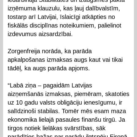
izņēmuma klauzulu, kas ļauj dalībvalstīm,
tostarp arī Latvijai, īslaicīgi atkāpties no
fiskālās disciplīnas noteikumiem, palielinot
izdevumus aizsardzībai.
Zorgenfreija norāda, ka parāda
apkalpošanas izmaksas augs kaut vai tikai
tādēļ, ka augs parāda apjoms.
“Labā ziņa – pagaidām Latvijas
aizņemšanās izmaksas, piemēram, skatoties
uz 10 gadu valsts obligāciju ienesīgumu, ir
salīdzinoši stabilas. Tomēr mēs esam maza
ekonomika lielajā pasaules finanšu tirgū. Ja
tirgos notiek lielākas svārstības, sāk
parādīties bažas par parādu ilgtspēju Eiropā,