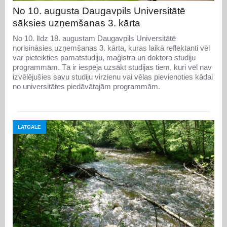
No 10. augusta Daugavpils Universitātē
sāksies uzņemšanas 3. kārta
No 10. līdz 18. augustam Daugavpils Universitātē
norisināsies uzņemšanas 3. kārta, kuras laikā reflektanti vēl
var pieteikties pamatstudiju, maģistra un doktora studiju
programmām. Tā ir iespēja uzsākt studijas tiem, kuri vēl nav
izvēlējušies savu studiju virzienu vai vēlas pievienoties kādai
no universitātes piedāvātajām programmām.
LATGALE