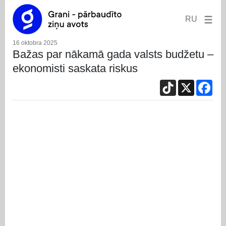
RU
16 oktobra 2025
Bažas par nākamā gada valsts budžetu –
ekonomisti saskata riskus
TikTok
X
Fac