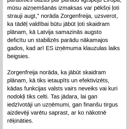
mūsu aizņemšanās izmaksas var pēkšņi ļoti
strauji augt,” norāda Zorgenfreija, uzsverot,
ka tādēļ valdībai būtu jābūt ļoti skaidram
plānam, kā Latvija samazinās augsto
deficītu un stabilizēs parādu nākamajos
gados, kad arī ES izņēmuma klauzulas laiks
beigsies.
Zorgenfreija norāda, ka jābūt skaidram
plānam, kā tiks ietaupīts un efektivizēts,
kādas funkcijas valsts vairs neveiks vai kuri
nodokļi tiks celti. Tas jādara, lai gan
iedzīvotāji un uzņēmumi, gan finanšu tirgus
aizdevēji varētu saprast, ar ko nākotnē
rēķināties.