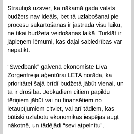
Strautiņš uzsver, ka nākamā gada valsts
budžets nav ideāls, bet tā uzlabošanai pie
procesu sakārtošanas ir jāstrādā visu laiku,
ne tikai budžeta veidošanas laikā. Turklāt ir
jāpieņem lēmumi, kas daļai sabiedrības var
nepatikt.
“Swedbank” galvenā ekonomiste Līva
Zorgenfreija aģentūrai LETA norāda, ka
prioritātei šajā brīdī budžetā jābūt vienai, un
tā ir drošība. Jebkādiem citiem papildu
tēriņiem jābūt vai nu finansētiem no
ietaupījumiem citviet, vai arī tādiem, kas
būtiski uzlabotu ekonomikas iespējas augt
nākotnē, un tādējādi “sevi atpelnītu”.