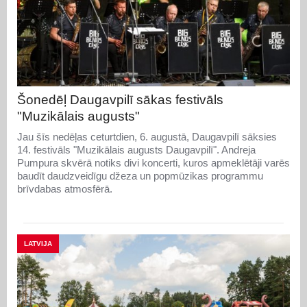
Šonedēļ Daugavpilī sākas festivāls
"Muzikālais augusts"
Jau šīs nedēļas ceturtdien, 6. augustā, Daugavpilī sāksies
14. festivāls "Muzikālais augusts Daugavpilī". Andreja
Pumpura skvērā notiks divi koncerti, kuros apmeklētāji varēs
baudīt daudzveidīgu džeza un popmūzikas programmu
brīvdabas atmosfērā.
LATVIJA