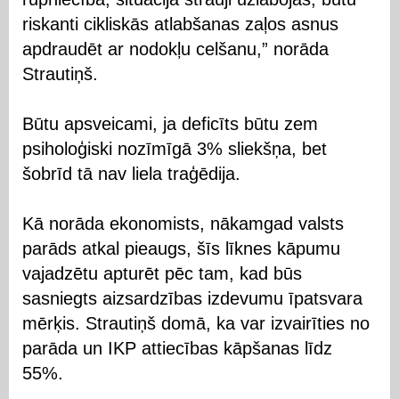
riskanti cikliskās atlabšanas zaļos asnus
apdraudēt ar nodokļu celšanu,” norāda
Strautiņš.
Būtu apsveicami, ja deficīts būtu zem
psiholoģiski nozīmīgā 3% sliekšņa, bet
šobrīd tā nav liela traģēdija.
Kā norāda ekonomists, nākamgad valsts
parāds atkal pieaugs, šīs līknes kāpumu
vajadzētu apturēt pēc tam, kad būs
sasniegts aizsardzības izdevumu īpatsvara
mērķis. Strautiņš domā, ka var izvairīties no
parāda un IKP attiecības kāpšanas līdz
55%.