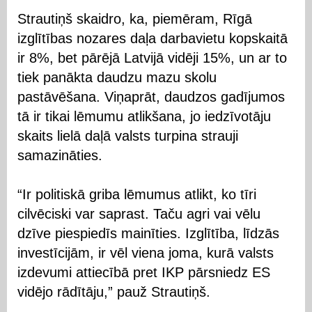
Strautiņš skaidro, ka, piemēram, Rīgā
izglītības nozares daļa darbavietu kopskaitā
ir 8%, bet pārējā Latvijā vidēji 15%, un ar to
tiek panākta daudzu mazu skolu
pastāvēšana. Viņaprāt, daudzos gadījumos
tā ir tikai lēmumu atlikšana, jo iedzīvotāju
skaits lielā daļā valsts turpina strauji
samazināties.
“Ir politiskā griba lēmumus atlikt, ko tīri
cilvēciski var saprast. Taču agri vai vēlu
dzīve piespiedīs mainīties. Izglītība, līdzās
investīcijām, ir vēl viena joma, kurā valsts
izdevumi attiecībā pret IKP pārsniedz ES
vidējo rādītāju,” pauž Strautiņš.