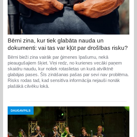
Bērni zina, kur tiek glabāta nauda un
dokumenti: vai tas var kļūt par drošības risku?
Bērni bieži zina vairāk par ģimenes īpašumu, nekā
pieaugušajiem šķiet. Viņi redz, no kurienes vecāki paņem
skaidru naudu, kur noliek rotaslietas un kurā atvilktnē
glabājas pases. Šīs zināšanas pašas par sevi nav problēma.
Risks rodas tad, kad sensitīva informācija nejauši nonāk
plašākā cilvēku lokā.
DAUGAVPILS