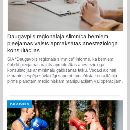
Daugavpils reģionālajā slimnīcā bērniem
pieejamas valsts apmaksātas anesteziologa
konsultācijas
SIA “Daugavpils reģionālā slimnīca” informē, ka bērniem
šobrīd pieejamas valsts apmaksātas anesteziologa
konsultācijas ar minimālu gaidīšanas laiku. Vecāki aicināti
izmantot iespēju savlaicīgi saņemt speciālista konsultāciju
pirms plānotām medicīniskām manipulācijām vai operācijām.
DAUGAVPILS