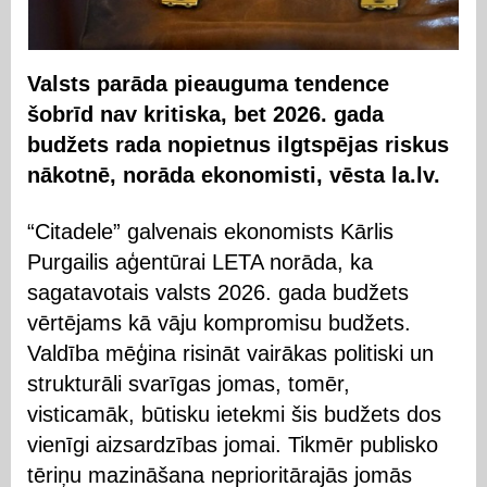
Valsts parāda pieauguma tendence
šobrīd nav kritiska, bet 2026. gada
budžets rada nopietnus ilgtspējas riskus
nākotnē, norāda ekonomisti, vēsta la.lv.
“Citadele” galvenais ekonomists Kārlis
Purgailis aģentūrai LETA norāda, ka
sagatavotais valsts 2026. gada budžets
vērtējams kā vāju kompromisu budžets.
Valdība mēģina risināt vairākas politiski un
strukturāli svarīgas jomas, tomēr,
visticamāk, būtisku ietekmi šis budžets dos
vienīgi aizsardzības jomai. Tikmēr publisko
tēriņu mazināšana neprioritārajās jomās