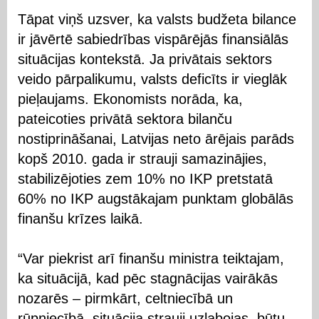
Tāpat viņš uzsver, ka valsts budžeta bilance
ir jāvērtē sabiedrības vispārējās finansiālās
situācijas kontekstā. Ja privātais sektors
veido pārpalikumu, valsts deficīts ir vieglāk
pieļaujams. Ekonomists norāda, ka,
pateicoties privātā sektora bilanču
nostiprināšanai, Latvijas neto ārējais parāds
kopš 2010. gada ir strauji samazinājies,
stabilizējoties zem 10% no IKP pretstatā
60% no IKP augstākajam punktam globālās
finanšu krīzes laikā.
“Var piekrist arī finanšu ministra teiktajam,
ka situācijā, kad pēc stagnācijas vairākās
nozarēs – pirmkārt, celtniecībā un
rūpniecībā, situācija strauji uzlabojas, būtu