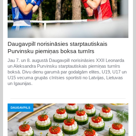
Daugavpilī norisināsies starptautiskais
Purvinsku piemiņas boksa turnīrs
Jau 7. un 8. augustā Daugavpilī norisināsies XXII Leonarda
un Aleksandra Purvinsku starptautiskais piemiņas turnīrs
boksā. Divu dienu garumā par godalgām elites, U19, U17 un
U15 vecuma grupās cīnīsies sportisti no Latvijas, Lietuvas
un Igaunijas.
DAUGAVPILS