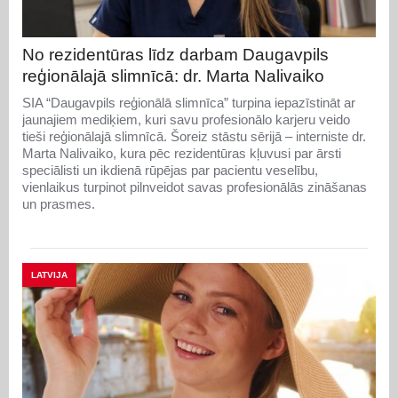
No rezidentūras līdz darbam Daugavpils
reģionālajā slimnīcā: dr. Marta Nalivaiko
SIA “Daugavpils reģionālā slimnīca” turpina iepazīstināt ar
jaunajiem mediķiem, kuri savu profesionālo karjeru veido
tieši reģionālajā slimnīcā. Šoreiz stāstu sērijā – interniste dr.
Marta Nalivaiko, kura pēc rezidentūras kļuvusi par ārsti
speciālisti un ikdienā rūpējas par pacientu veselību,
vienlaikus turpinot pilnveidot savas profesionālās zināšanas
un prasmes.
LATVIJA