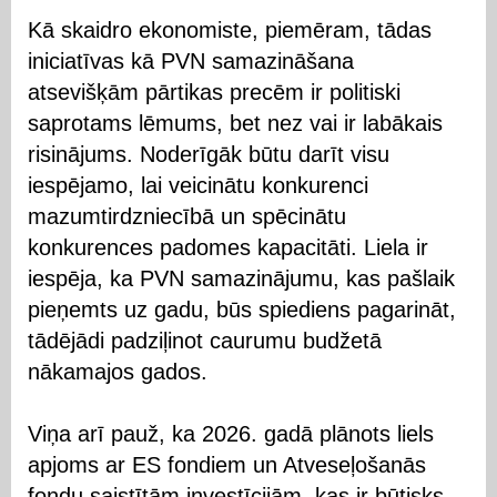
Kā skaidro ekonomiste, piemēram, tādas
iniciatīvas kā PVN samazināšana
atsevišķām pārtikas precēm ir politiski
saprotams lēmums, bet nez vai ir labākais
risinājums. Noderīgāk būtu darīt visu
iespējamo, lai veicinātu konkurenci
mazumtirdzniecībā un spēcinātu
konkurences padomes kapacitāti. Liela ir
iespēja, ka PVN samazinājumu, kas pašlaik
pieņemts uz gadu, būs spiediens pagarināt,
tādējādi padziļinot caurumu budžetā
nākamajos gados.
Viņa arī pauž, ka 2026. gadā plānots liels
apjoms ar ES fondiem un Atveseļošanās
fondu saistītām investīcijām, kas ir būtisks