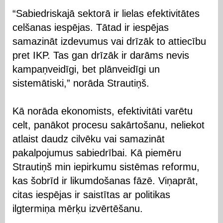
“Sabiedriskajā sektorā ir lielas efektivitātes
celšanas iespējas. Tātad ir iespējas
samazināt izdevumus vai drīzāk to attiecību
pret IKP. Tas gan drīzāk ir darāms nevis
kampaņveidīgi, bet plānveidīgi un
sistemātiski,” norāda Strautiņš.
Kā norāda ekonomists, efektivitāti varētu
celt, panākot procesu sakārtošanu, neliekot
atlaist daudz cilvēku vai samazināt
pakalpojumus sabiedrībai. Kā piemēru
Strautiņš min iepirkumu sistēmas reformu,
kas šobrīd ir likumdošanas fāzē. Viņaprāt,
citas iespējas ir saistītas ar politikas
ilgtermiņa mērķu izvērtēšanu.