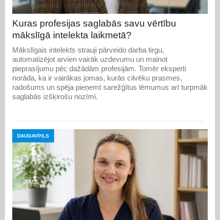
Kuras profesijas saglabās savu vērtību
mākslīgā intelekta laikmetā?
Mākslīgais intelekts strauji pārveido darba tirgu,
automatizējot arvien vairāk uzdevumu un mainot
pieprasījumu pēc dažādām profesijām. Tomēr eksperti
norāda, ka ir vairākas jomas, kurās cilvēku prasmes,
radošums un spēja pieņemt sarežģītus lēmumus arī turpmāk
saglabās izšķirošu nozīmi.
DAUGAVPILS