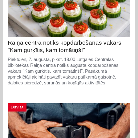
Raiņa centrā notiks kopdarbošanās vakars
"Kam gurķītis, kam tomātiņš!"
Piektdien, 7. augustā, plkst. 18.00 Latgales Centrālās
bibliotēkas Raiņa centrā notiks augusta kopdarbošanās
vakars "Kam gurķītis, kam tomātiņš!". Pasākumā
apmeklētāji aicināti pavadīt vakaru patīkamā gaisotnē,
daloties pieredzē, sarunās un kopīgās aktivitātēs.
LATVIJA