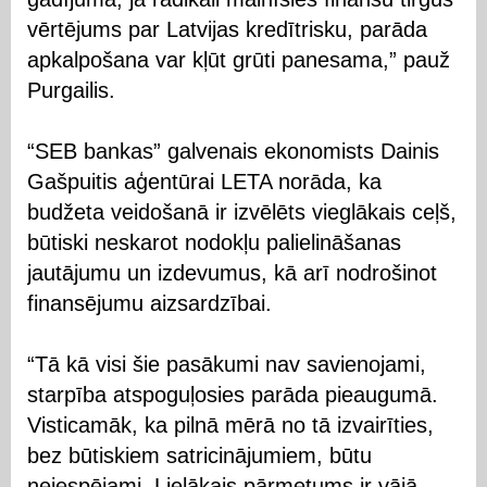
vērtējums par Latvijas kredītrisku, parāda
apkalpošana var kļūt grūti panesama,” pauž
Purgailis.
“SEB bankas” galvenais ekonomists Dainis
Gašpuitis aģentūrai LETA norāda, ka
budžeta veidošanā ir izvēlēts vieglākais ceļš,
būtiski neskarot nodokļu palielināšanas
jautājumu un izdevumus, kā arī nodrošinot
finansējumu aizsardzībai.
“Tā kā visi šie pasākumi nav savienojami,
starpība atspoguļosies parāda pieaugumā.
Visticamāk, ka pilnā mērā no tā izvairīties,
bez būtiskiem satricinājumiem, būtu
neiespējami. Lielākais pārmetums ir vājā