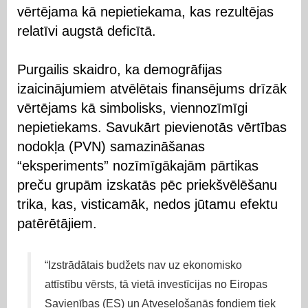
vērtējama kā nepietiekama, kas rezultējas
relatīvi augstā deficītā.
Purgailis skaidro, ka demogrāfijas
izaicinājumiem atvēlētais finansējums drīzāk
vērtējams kā simbolisks, viennozīmīgi
nepietiekams. Savukārt pievienotās vērtības
nodokļa (PVN) samazināšanas
“eksperiments” nozīmīgākajām pārtikas
preču grupām izskatās pēc priekšvēlēšanu
trika, kas, visticamāk, nedos jūtamu efektu
patērētājiem.
“Izstrādātais budžets nav uz ekonomisko
attīstību vērsts, tā vietā investīcijas no Eiropas
Savienības (ES) un Atveseļošanās fondiem tiek