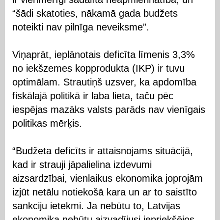
“šādi skatoties, nākamā gada budžets
noteikti nav pilnīga neveiksme”.
Viņaprāt, ieplānotais deficīta līmenis 3,3%
no iekšzemes kopprodukta (IKP) ir tuvu
optimālam. Strautiņš uzsver, ka apdomība
fiskālajā politikā ir laba lieta, taču pēc
iespējas mazāks valsts parāds nav vienīgais
politikas mērķis.
“Budžeta deficīts ir attaisnojams situācijā,
kad ir strauji jāpalielina izdevumi
aizsardzībai, vienlaikus ekonomika joprojām
izjūt netālu notiekošā kara un ar to saistīto
sankciju ietekmi. Ja nebūtu to, Latvijas
ekonomika nebūtu aizvadījusi iepriekšējos