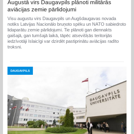
Augustā virs Daugavpils plānoti militārās
aviācijas zemie pārlidojumi
Visu augustu virs Daugavpils un Augšdaugavas novada
notiks Latvijas Nacionālo bruņoto spēku un NATO sabiedroto
lidaparātu zemie pārlidojumi. Tie plānoti gan diennakts
gaišajā, gan tumšajā laikā, tāpēc atsevišķās teritorijās
iedzīvotāji īslaicīgi var dzirdēt pastiprinātu aviācijas radīto
troksni.
DAUGAVPILS