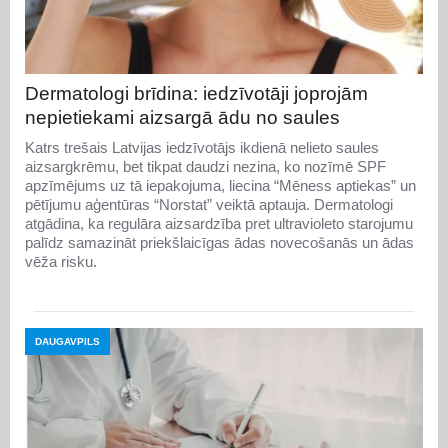
Dermatologi brīdina: iedzīvotāji joprojām
nepietiekami aizsargā ādu no saules
Katrs trešais Latvijas iedzīvotājs ikdienā nelieto saules
aizsargkrēmu, bet tikpat daudzi nezina, ko nozīmē SPF
apzīmējums uz tā iepakojuma, liecina “Mēness aptiekas” un
pētījumu aģentūras “Norstat” veiktā aptauja. Dermatologi
atgādina, ka regulāra aizsardzība pret ultravioleto starojumu
palīdz samazināt priekšlaicīgas ādas novecošanās un ādas
vēža risku.
DAUGAVPILS