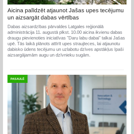
Aicina palīdzēt atjaunot Jašas upes tecējumu
un aizsargāt dabas vērtības
Dabas aizsardzības pārvaldes Latgales reģionālā
administrācija 11. augustā plkst. 10.00 aicina ikvienu dabas
draugu pievienoties iniciatīvas "Daru labu dabai" talkai Jašas
upē. Tās laikā plānots attīrīt upes straujteces, lai atjaunotu
dabisko ūdens tecējumu un uzlabotu dzīves apstākļus īpaši
aizsargājamām augu un dzīvnieku sugām.
PASAULĒ