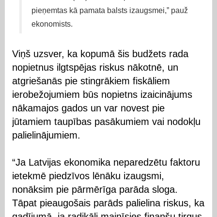
pieņemtas kā pamata balsts izaugsmei,” pauž
ekonomists.
Viņš uzsver, ka kopumā šis budžets rada
nopietnus ilgtspējas riskus nākotnē, un
atgriešanās pie stingrākiem fiskāliem
ierobežojumiem būs nopietns izaicinājums
nākamajos gados un var novest pie
jūtamiem taupības pasākumiem vai nodokļu
palielinājumiem.
“Ja Latvijas ekonomika neparedzētu faktoru
ietekmē piedzīvos lēnāku izaugsmi,
nonāksim pie pārmērīga parāda sloga.
Tāpat pieaugošais parāds palielina riskus, ka
gadījumā, ja radikāli mainīsies finanšu tirgus