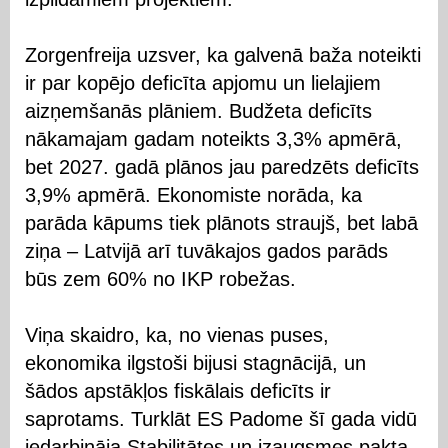
Zorgenfreija uzsver, ka galvenā baža noteikti
ir par kopējo deficīta apjomu un lielajiem
aizņemšanās plāniem. Budžeta deficīts
nākamajam gadam noteikts 3,3% apmērā,
bet 2027. gadā plānos jau paredzēts deficīts
3,9% apmērā. Ekonomiste norāda, ka
parāda kāpums tiek plānots straujš, bet labā
ziņa – Latvijā arī tuvākajos gados parāds
būs zem 60% no IKP robežas.
Viņa skaidro, ka, no vienas puses,
ekonomika ilgstoši bijusi stagnācijā, un
šādos apstākļos fiskālais deficīts ir
saprotams. Turklāt ES Padome šī gada vidū
iedarbināja Stabilitātes un izaugsmes pakta