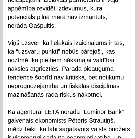
apņēmība revidēt izdevumus, kura
potenciāls pilnā mērā nav izmantots,”
norāda Gašpuitis.
Viņš uzsver, ka lielākais izaicinājums ir tas,
ka “uzsvaru punkti” nebūs pārejoši, kas
nozīmē, ka pie tiem nākamajai valdībai
nāksies atgriezties. Parāda pieauguma
tendence šobrīd nav kritiska, bet notikumu
neprognozējamība un fiskālās disciplīnas
mazināšanās rada riskus nākotnei.
Kā aģentūrai LETA norāda “Luminor Bank”
galvenais ekonomists Pēteris Strautiņš,
mēdz teikt, ka labi sagatavots valsts budžets
ir vienmērīgi sadalīta neapmierinātība, un