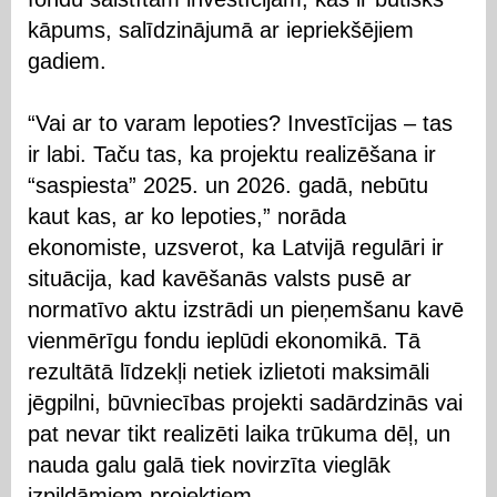
kāpums, salīdzinājumā ar iepriekšējiem
gadiem.
“Vai ar to varam lepoties? Investīcijas – tas
ir labi. Taču tas, ka projektu realizēšana ir
“saspiesta” 2025. un 2026. gadā, nebūtu
kaut kas, ar ko lepoties,” norāda
ekonomiste, uzsverot, ka Latvijā regulāri ir
situācija, kad kavēšanās valsts pusē ar
normatīvo aktu izstrādi un pieņemšanu kavē
vienmērīgu fondu ieplūdi ekonomikā. Tā
rezultātā līdzekļi netiek izlietoti maksimāli
jēgpilni, būvniecības projekti sadārdzinās vai
pat nevar tikt realizēti laika trūkuma dēļ, un
nauda galu galā tiek novirzīta vieglāk
izpildāmiem projektiem.