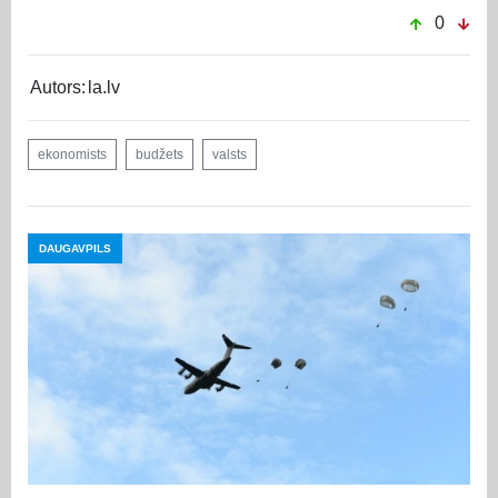
0
Autors:
la.lv
ekonomists
budžets
valsts
DAUGAVPILS