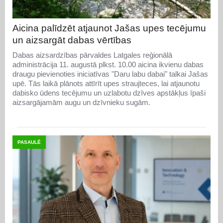
Aicina palīdzēt atjaunot Jašas upes tecējumu
un aizsargāt dabas vērtības
Dabas aizsardzības pārvaldes Latgales reģionālā
administrācija 11. augustā plkst. 10.00 aicina ikvienu dabas
draugu pievienoties iniciatīvas "Daru labu dabai" talkai Jašas
upē. Tās laikā plānots attīrīt upes straujteces, lai atjaunotu
dabisko ūdens tecējumu un uzlabotu dzīves apstākļus īpaši
aizsargājamām augu un dzīvnieku sugām.
PASAULĒ