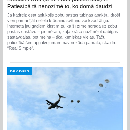
Patiesībā tā nenozīmē to, ko domā daudzi
Ja kādreiz esat aplūkojis zobu pastas tūbiņas apakšu, droši
vien pamanījāt nelielu krāsainu svītriņu vai kvadrātiņu.
Internetā jau gadiem klīst mīts, ka šī zīme norāda uz zobu
pastas sastāvu – piemēram, zaļa krāsa nozīmējot dabīgas
sastāvdaļas, bet melna – tikai ķīmiskas vielas. Taču
patiesībā šim apgalvojumam nav nekāda pamata, skaidro
“Real Simple”.
DAUGAVPILS