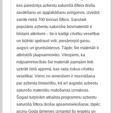
kas paredzēja azbestu saturošā šīfera drošu
savākšanu un apglabāšanu poligonos, izvedot
vairāk nekā 700 tonnas šīfera. Savulaik
populārie azbestu saturošie būvmateriāli ir
bīstami atkritumi – tie ir kaitīgi cilvēku veselībai
un būtiski apdraud vidi, piesārņojot gaisu,
augsni un gruntsūdeņus. Tāpēc šie materiāli ir
atbilstoši jāapsaimnieko. Vērojams, ka
mājsaimniecībās šie materiāli joprojām tiek
uzkrāti lielā apjomā, kas rada riskus cilvēku
veselībai. Viens no iemesliem ir nezināšana
par azbesta bīstamību, kā arī augstās azbestu
saturošo materiālu nodošanas izmaksas.
Šogad turpinām atbalsta programmu azbestu
saturošā šīfera drošai apsaimniekošanai, tāpēc
aicinu Goda ģimenes izmantot šo iespēju un