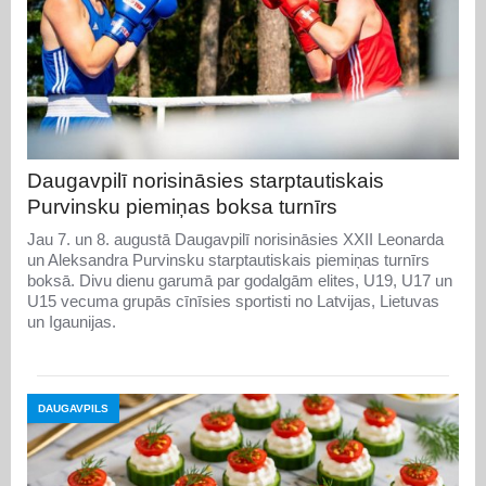
Daugavpilī norisināsies starptautiskais
Purvinsku piemiņas boksa turnīrs
Jau 7. un 8. augustā Daugavpilī norisināsies XXII Leonarda
un Aleksandra Purvinsku starptautiskais piemiņas turnīrs
boksā. Divu dienu garumā par godalgām elites, U19, U17 un
U15 vecuma grupās cīnīsies sportisti no Latvijas, Lietuvas
un Igaunijas.
DAUGAVPILS