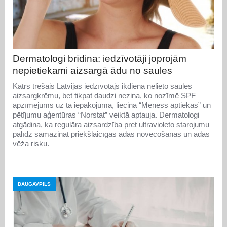
Dermatologi brīdina: iedzīvotāji joprojām
nepietiekami aizsargā ādu no saules
Katrs trešais Latvijas iedzīvotājs ikdienā nelieto saules
aizsargkrēmu, bet tikpat daudzi nezina, ko nozīmē SPF
apzīmējums uz tā iepakojuma, liecina “Mēness aptiekas” un
pētījumu aģentūras “Norstat” veiktā aptauja. Dermatologi
atgādina, ka regulāra aizsardzība pret ultravioleto starojumu
palīdz samazināt priekšlaicīgas ādas novecošanās un ādas
vēža risku.
DAUGAVPILS