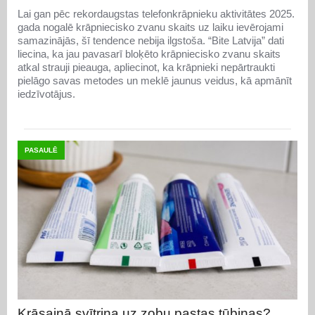
Lai gan pēc rekordaugstas telefonkrāpnieku aktivitātes 2025.
gada nogalē krāpniecisko zvanu skaits uz laiku ievērojami
samazinājās, šī tendence nebija ilgstoša. “Bite Latvija” dati
liecina, ka jau pavasarī bloķēto krāpniecisko zvanu skaits
atkal strauji pieauga, apliecinot, ka krāpnieki nepārtraukti
pielāgo savas metodes un meklē jaunus veidus, kā apmānīt
iedzīvotājus.
PASAULĒ
Krāsainā svītriņa uz zobu pastas tūbiņas?