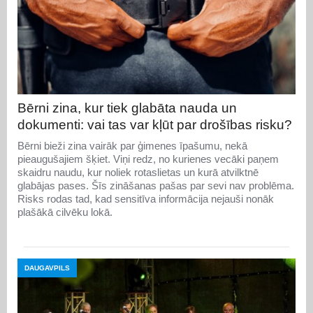
Bērni zina, kur tiek glabāta nauda un
dokumenti: vai tas var kļūt par drošības risku?
Bērni bieži zina vairāk par ģimenes īpašumu, nekā
pieaugušajiem šķiet. Viņi redz, no kurienes vecāki paņem
skaidru naudu, kur noliek rotaslietas un kurā atvilktnē
glabājas pases. Šīs zināšanas pašas par sevi nav problēma.
Risks rodas tad, kad sensitīva informācija nejauši nonāk
plašākā cilvēku lokā.
DAUGAVPILS