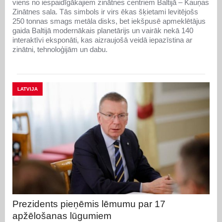
viens no iespaidīgākajiem zinātnes centriem Baltijā – Kauņas
Zinātnes sala. Tās simbols ir virs ēkas šķietami levitējošs
250 tonnas smags metāla disks, bet iekšpusē apmeklētājus
gaida Baltijā modernākais planetārijs un vairāk nekā 140
interaktīvi eksponāti, kas aizraujošā veidā iepazīstina ar
zinātni, tehnoloģijām un dabu.
LATVIJA
Prezidents pieņēmis lēmumu par 17
apžēlošanas lūgumiem