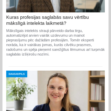
Kuras profesijas saglabās savu vērtību
mākslīgā intelekta laikmetā?
Mākslīgais intelekts strauji pārveido darba tirgu,
automatizējot arvien vairāk uzdevumu un mainot
pieprasījumu pēc dažādām profesijām. Tomēr eksperti
norāda, ka ir vairākas jomas, kurās cilvēku prasmes,
radošums un spēja pieņemt sarežģītus lēmumus arī turpmāk
saglabās izšķirošu nozīmi.
DAUGAVPILS