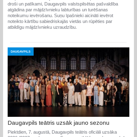
droši un patīkami, Daugavpils valstspilsētas pašvaldība
atgādina par mājdzīvnieku labturības un turēšanas
noteikumu ievērošanu. Suņu īpašnieki aicināti ievērot
noteikto kārtību sabiedriskajās vietās un rūpēties par
atbildīgu mājdzīvnieku uzraudzību.
DAUGAVPILS
Daugavpils teātris uzsāk jauno sezonu
Piektdien, 7. augustā, Daugavpils teātris oficiāli uzsāka