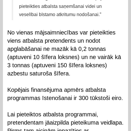
pieteikties atbalsta saņemšanai videi un
veselībai bīstamo atkritumu nodošanai.”
No vienas mājsaimniecības var pieteikties
viens atbalsta pretendents un nodot
apglabāšanai ne mazāk kā 0,2 tonnas
(aptuveni 10 šīfera loksnes) un ne vairāk kā
3 tonnas (aptuveni 150 šīfera loksnes)
azbestu saturoša šīfera.
Kopējais finansējuma apmērs atbalsta
programmas īstenošanai ir 300 tūkstoši eiro.
Lai pieteiktos atbalsta programmai,
pretendentam jāaizpilda pieteikuma veidlapa.
Pirms tam aicinām iepazīties ar