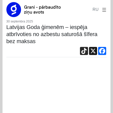
RU
30 septembra 2025
Latvijas Goda ģimenēm – iespēja
atbrīvoties no azbestu saturošā šīfera
bez maksas
TikTok
X
Fac