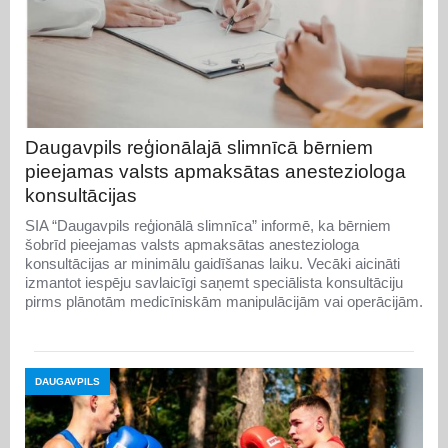
Daugavpils reģionālajā slimnīcā bērniem
pieejamas valsts apmaksātas anesteziologa
konsultācijas
SIA “Daugavpils reģionālā slimnīca” informē, ka bērniem
šobrīd pieejamas valsts apmaksātas anesteziologa
konsultācijas ar minimālu gaidīšanas laiku. Vecāki aicināti
izmantot iespēju savlaicīgi saņemt speciālista konsultāciju
pirms plānotām medicīniskām manipulācijām vai operācijām.
DAUGAVPILS