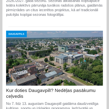
2026./2027. gada sezonu. Sezonas atklāšanas kopsapulcē
teātra kolektīvs pārrunāja tuvākos radošos plānus, gaidāmās
pirmizrādes un citus iecerētos projektus, kā arī tradicionāli
pulcējās kopīgai sezonas fotogrāfijai.
DAUGAVPILS
Kur doties Daugavpilī? Nedēļas pasākumu
ceļvedis
No 7. līdz 13. augustam Daugavpilī gaidāma daudzveidīga
kultūras, sporta un izklaides programma. Iedzīvotāji un