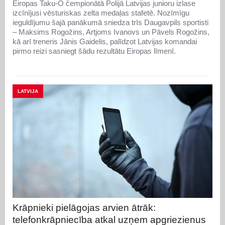
Eiropas Taku-O čempionātā Polijā Latvijas junioru izlase
izcīnījusi vēsturiskas zelta medaļas stafetē. Nozīmīgu
ieguldījumu šajā panākumā sniedza trīs Daugavpils sportisti
– Maksims Rogožins, Artjoms Ivanovs un Pāvels Rogožins,
kā arī treneris Jānis Gaidelis, palīdzot Latvijas komandai
pirmo reizi sasniegt šādu rezultātu Eiropas līmenī.
LATVIJA
Krāpnieki pielāgojas arvien ātrāk:
telefonkrāpniecība atkal uzņem apgriezienus