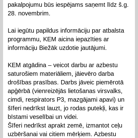
pakalpojumu būs iespējams saņemt līdz š.g.
28. novembrim.
Lai iegūtu papildus informāciju par atbalsta
programmu, KEM aicina iepazīties ar
informāciju Biežāk uzdotie jautājumi.
KEM atgādina – veicot darbu ar azbestu
saturošiem materiāliem, jāievēro darba
drošības prasības. Darbs jāveic piemērotā
apģērbā (vienreizējās lietošanas virsvalks,
cimdi, respirators P3, mazgājami apavi) un
šīferi nedrīkst lauzt, jo rodas putekļi, kas ir
bīstami veselībai un videi.
Šīferi nedrīkst aprakt zemē, izmantot ceļu
uzbēršanai vai citiem mērķiem. Azbestu