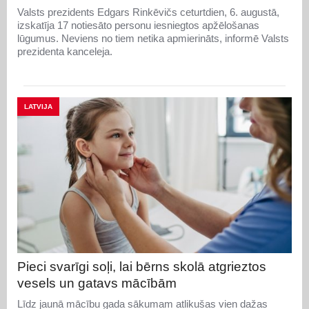
Valsts prezidents Edgars Rinkēvičs ceturtdien, 6. augustā,
izskatīja 17 notiesāto personu iesniegtos apžēlošanas
lūgumus. Neviens no tiem netika apmierināts, informē Valsts
prezidenta kanceleja.
LATVIJA
Pieci svarīgi soļi, lai bērns skolā atgrieztos
vesels un gatavs mācībām
Līdz jaunā mācību gada sākumam atlikušas vien dažas