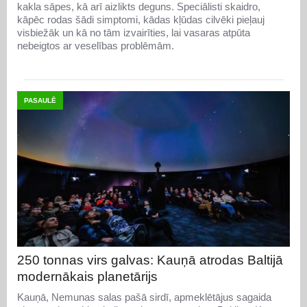
kakla sāpes, kā arī aizlikts deguns. Speciālisti skaidro,
kāpēc rodas šādi simptomi, kādas kļūdas cilvēki pieļauj
visbiežāk un kā no tām izvairīties, lai vasaras atpūta
nebeigtos ar veselības problēmām.
PASAULĒ
250 tonnas virs galvas: Kauņā atrodas Baltijā
modernākais planetārijs
Kauņā, Nemunas salas pašā sirdī, apmeklētājus sagaida