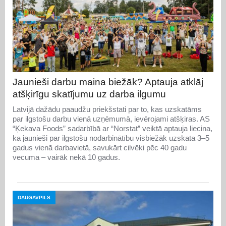
Jaunieši darbu maina biežāk? Aptauja atklāj
atšķirīgu skatījumu uz darba ilgumu
Latvijā dažādu paaudžu priekšstati par to, kas uzskatāms
par ilgstošu darbu vienā uzņēmumā, ievērojami atšķiras. AS
“Ķekava Foods” sadarbībā ar “Norstat” veiktā aptauja liecina,
ka jaunieši par ilgstošu nodarbinātību visbiežāk uzskata 3–5
gadus vienā darbavietā, savukārt cilvēki pēc 40 gadu
vecuma – vairāk nekā 10 gadus.
DAUGAVPILS