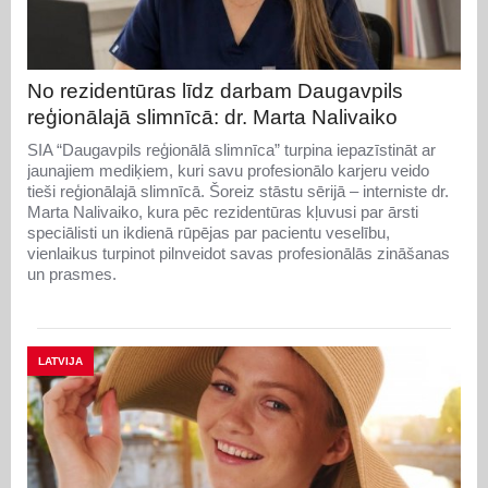
No rezidentūras līdz darbam Daugavpils
reģionālajā slimnīcā: dr. Marta Nalivaiko
SIA “Daugavpils reģionālā slimnīca” turpina iepazīstināt ar
jaunajiem mediķiem, kuri savu profesionālo karjeru veido
tieši reģionālajā slimnīcā. Šoreiz stāstu sērijā – interniste dr.
Marta Nalivaiko, kura pēc rezidentūras kļuvusi par ārsti
speciālisti un ikdienā rūpējas par pacientu veselību,
vienlaikus turpinot pilnveidot savas profesionālās zināšanas
un prasmes.
LATVIJA