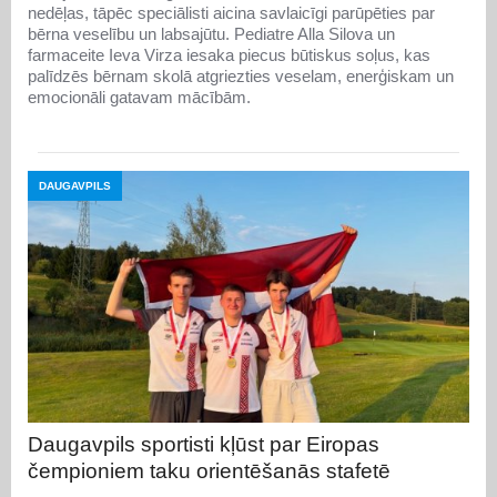
nedēļas, tāpēc speciālisti aicina savlaicīgi parūpēties par
bērna veselību un labsajūtu. Pediatre Alla Silova un
farmaceite Ieva Virza iesaka piecus būtiskus soļus, kas
palīdzēs bērnam skolā atgriezties veselam, enerģiskam un
emocionāli gatavam mācībām.
DAUGAVPILS
Daugavpils sportisti kļūst par Eiropas
čempioniem taku orientēšanās stafetē