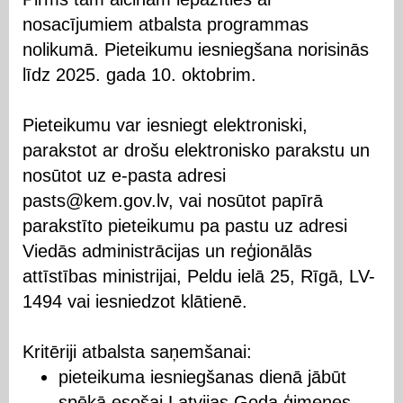
nosacījumiem atbalsta programmas
nolikumā. Pieteikumu iesniegšana norisinās
līdz 2025. gada 10. oktobrim.
Pieteikumu var iesniegt elektroniski,
parakstot ar drošu elektronisko parakstu un
nosūtot uz e-pasta adresi
pasts@kem.gov.lv, vai nosūtot papīrā
parakstīto pieteikumu pa pastu uz adresi
Viedās administrācijas un reģionālās
attīstības ministrijai, Peldu ielā 25, Rīgā, LV-
1494 vai iesniedzot klātienē.
Kritēriji atbalsta saņemšanai:
pieteikuma iesniegšanas dienā jābūt
spēkā esošai Latvijas Goda ģimenes