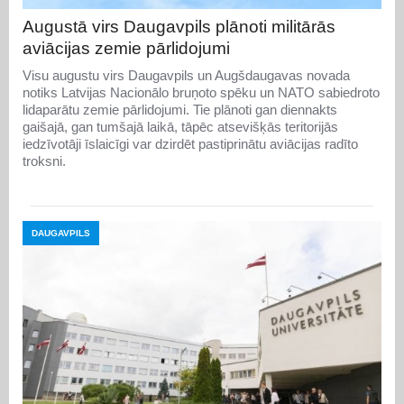
Augustā virs Daugavpils plānoti militārās
aviācijas zemie pārlidojumi
Visu augustu virs Daugavpils un Augšdaugavas novada
notiks Latvijas Nacionālo bruņoto spēku un NATO sabiedroto
lidaparātu zemie pārlidojumi. Tie plānoti gan diennakts
gaišajā, gan tumšajā laikā, tāpēc atsevišķās teritorijās
iedzīvotāji īslaicīgi var dzirdēt pastiprinātu aviācijas radīto
troksni.
DAUGAVPILS