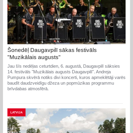
Šonedēļ Daugavpilī sākas festivāls
"Muzikālais augusts"
Jau šīs nedēļas ceturtdien, 6. augustā, Daugavpilī sāksies
14. festivāls "Muzikālais augusts Daugavpilī". Andreja
Pumpura skvērā notiks divi koncerti, kuros apmeklētāji varēs
baudīt daudzveidīgu džeza un popmūzikas programmu
brīvdabas atmosfērā.
LATVIJA