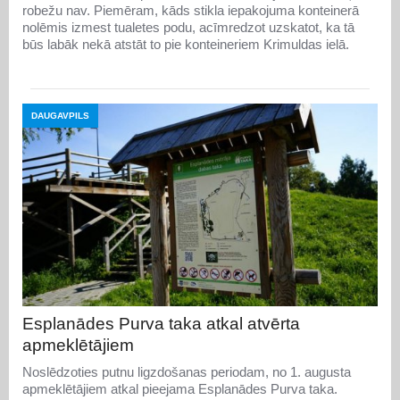
robežu nav. Piemēram, kāds stikla iepakojuma konteinerā
nolēmis izmest tualetes podu, acīmredzot uzskatot, ka tā
būs labāk nekā atstāt to pie konteineriem Krimuldas ielā.
DAUGAVPILS
Esplanādes Purva taka atkal atvērta
apmeklētājiem
Noslēdzoties putnu ligzdošanas periodam, no 1. augusta
apmeklētājiem atkal pieejama Esplanādes Purva taka.