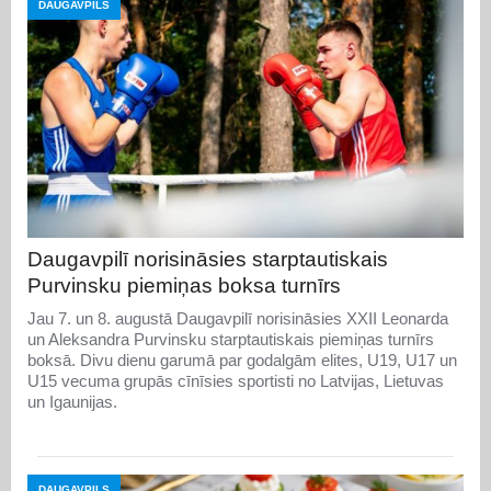
DAUGAVPILS
Daugavpilī norisināsies starptautiskais
Purvinsku piemiņas boksa turnīrs
Jau 7. un 8. augustā Daugavpilī norisināsies XXII Leonarda
un Aleksandra Purvinsku starptautiskais piemiņas turnīrs
boksā. Divu dienu garumā par godalgām elites, U19, U17 un
U15 vecuma grupās cīnīsies sportisti no Latvijas, Lietuvas
un Igaunijas.
DAUGAVPILS