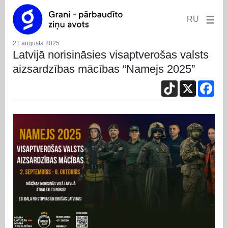
RU
21 augusta 2025
Latvijā norisināsies visaptverošas valsts
aizsardzības mācības “Namejs 2025”
TikTok
X
Fac