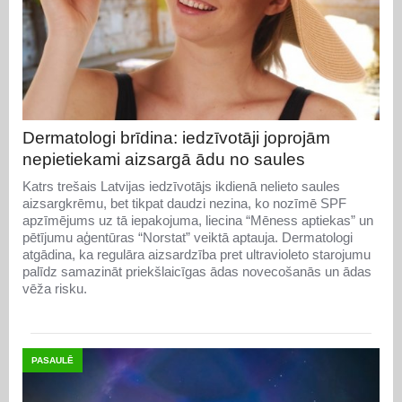
Dermatologi brīdina: iedzīvotāji joprojām
nepietiekami aizsargā ādu no saules
Katrs trešais Latvijas iedzīvotājs ikdienā nelieto saules
aizsargkrēmu, bet tikpat daudzi nezina, ko nozīmē SPF
apzīmējums uz tā iepakojuma, liecina “Mēness aptiekas” un
pētījumu aģentūras “Norstat” veiktā aptauja. Dermatologi
atgādina, ka regulāra aizsardzība pret ultravioleto starojumu
palīdz samazināt priekšlaicīgas ādas novecošanās un ādas
vēža risku.
PASAULĒ