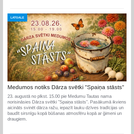
LATGALE
Medumos notiks Dārza svētki "Spaiņa stāsts"
23. augustā no plkst. 15.00 pie Medumu Tautas nama
norisināsies Dārza svētki "Spaiņa stāsts". Pasākumā ikviens
aicināts svinēt dārza ražu, iepazīt lauku dzīves tradīcijas un
baudīt sirsnīgu kopā būšanas atmosfēru kopā ar ģimeni un
draugiem.