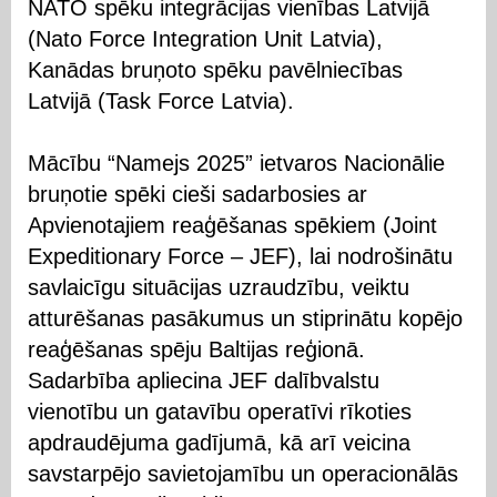
NATO spēku integrācijas vienības Latvijā
(Nato Force Integration Unit Latvia),
Kanādas bruņoto spēku pavēlniecības
Latvijā (Task Force Latvia).
Mācību “Namejs 2025” ietvaros Nacionālie
bruņotie spēki cieši sadarbosies ar
Apvienotajiem reaģēšanas spēkiem (Joint
Expeditionary Force – JEF), lai nodrošinātu
savlaicīgu situācijas uzraudzību, veiktu
atturēšanas pasākumus un stiprinātu kopējo
reaģēšanas spēju Baltijas reģionā.
Sadarbība apliecina JEF dalībvalstu
vienotību un gatavību operatīvi rīkoties
apdraudējuma gadījumā, kā arī veicina
savstarpējo savietojamību un operacionālās