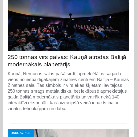
250 tonnas virs galvas: Kauņā atrodas Baltijā
modernākais planetārijs
Kauņā, Nemunas salas pašā sirdī, apmeklētājus sagaida
viens no iespaidīgākajiem zinātnes centriem Baltijā – Kauņas
Zinātnes sala. Tās simbols ir virs ēkas šķietami levitējošs
250 tonnas smags metāla disks, bet iekšpusē apmeklētājus
gaida Baltijā modernākais planetārijs un vairāk nekā 140
interaktīvi eksponāti, kas aizraujošā veidā iepazīstina ar
zinātni, tehnoloģijām un dabu.
DAUGAVPILS