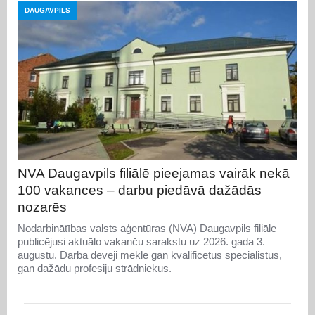
DAUGAVPILS
NVA Daugavpils filiālē pieejamas vairāk nekā
100 vakances – darbu piedāvā dažādās
nozarēs
Nodarbinātības valsts aģentūras (NVA) Daugavpils filiāle
publicējusi aktuālo vakanču sarakstu uz 2026. gada 3.
augustu. Darba devēji meklē gan kvalificētus speciālistus,
gan dažādu profesiju strādniekus.