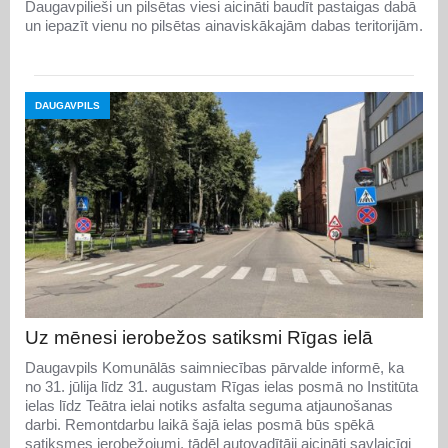
Daugavpilieši un pilsētas viesi aicināti baudīt pastaigas dabā
un iepazīt vienu no pilsētas ainaviskākajām dabas teritorijām.
DAUGAVPILS
Uz mēnesi ierobežos satiksmi Rīgas ielā
Daugavpils Komunālās saimniecības pārvalde informē, ka
no 31. jūlija līdz 31. augustam Rīgas ielas posmā no Institūta
ielas līdz Teātra ielai notiks asfalta seguma atjaunošanas
darbi. Remontdarbu laikā šajā ielas posmā būs spēkā
satiksmes ierobežojumi, tādēļ autovadītāji aicināti savlaicīgi