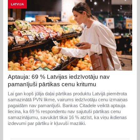
LATVIJA
Aptauja: 69 % Latvijas iedzīvotāju nav
pamanījuši pārtikas cenu kritumu
Lai gan kopš jūlija daļai pārtikas produktu Latvijā piemērota
samazinātā PVN likme, vairums iedzīvotāju cenu izmaiņas
pagaidām nav pamanījuši. Bankas Citadele veiktā aptauja
liecina, ka 69 % respondentu nav sajutuši pārtikas cenu
samazinājumu, savukārt tikai 16 % atzīst, ka viņu ikdienas
izdevumi par pārtiku ir kļuvuši mazāki.