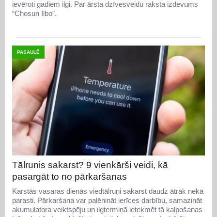
ievēroti gadiem ilgi. Par ārsta dzīvesveidu raksta izdevums
“Chosun Ilbo”.
PASAULĒ
Tālrunis sakarst? 9 vienkārši veidi, kā
pasargāt to no pārkaršanas
Karstās vasaras dienās viedtālruņi sakarst daudz ātrāk nekā
parasti. Pārkaršana var palēnināt ierīces darbību, samazināt
akumulatora veiktspēju un ilgtermiņā ietekmēt tā kalpošanas