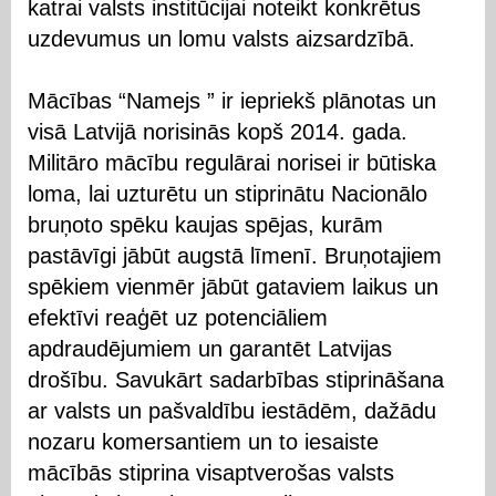
katrai valsts institūcijai noteikt konkrētus
uzdevumus un lomu valsts aizsardzībā.
Mācības “Namejs ” ir iepriekš plānotas un
visā Latvijā norisinās kopš 2014. gada.
Militāro mācību regulārai norisei ir būtiska
loma, lai uzturētu un stiprinātu Nacionālo
bruņoto spēku kaujas spējas, kurām
pastāvīgi jābūt augstā līmenī. Bruņotajiem
spēkiem vienmēr jābūt gataviem laikus un
efektīvi reaģēt uz potenciāliem
apdraudējumiem un garantēt Latvijas
drošību. Savukārt sadarbības stiprināšana
ar valsts un pašvaldību iestādēm, dažādu
nozaru komersantiem un to iesaiste
mācībās stiprina visaptverošas valsts