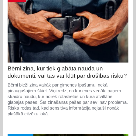
Bērni zina, kur tiek glabāta nauda un
dokumenti: vai tas var kļūt par drošības risku?
Bērni bieži zina vairāk par ģimenes īpašumu, nekā
pieaugušajiem šķiet. Viņi redz, no kurienes vecāki paņem
skaidru naudu, kur noliek rotaslietas un kurā atvilktnē
glabājas pases. Šīs zināšanas pašas par sevi nav problēma.
Risks rodas tad, kad sensitīva informācija nejauši nonāk
plašākā cilvēku lokā.