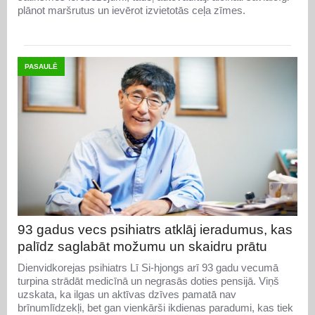
plānot maršrutus un ievērot izvietotās ceļa zīmes.
PASAULĒ
93 gadus vecs psihiatrs atklāj ieradumus, kas
palīdz saglabāt možumu un skaidru prātu
Dienvidkorejas psihiatrs Lī Si-hjongs arī 93 gadu vecumā
turpina strādāt medicīnā un negrasās doties pensijā. Viņš
uzskata, ka ilgas un aktīvas dzīves pamatā nav
brīnumlīdzekļi, bet gan vienkārši ikdienas paradumi, kas tiek