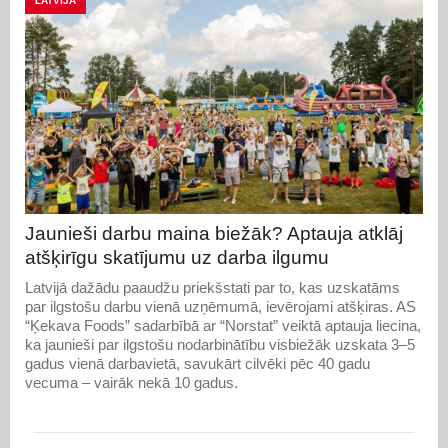
LATVIJA
Jaunieši darbu maina biežāk? Aptauja atklāj
atšķirīgu skatījumu uz darba ilgumu
Latvijā dažādu paaudžu priekšstati par to, kas uzskatāms
par ilgstošu darbu vienā uzņēmumā, ievērojami atšķiras. AS
“Ķekava Foods” sadarbībā ar “Norstat” veiktā aptauja liecina,
ka jaunieši par ilgstošu nodarbinātību visbiežāk uzskata 3–5
gadus vienā darbavietā, savukārt cilvēki pēc 40 gadu
vecuma – vairāk nekā 10 gadus.