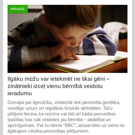
PASAULĒ
Ilgāku mūžu var ietekmēt ne tikai gēni –
zinātnieki izceļ vienu bērnībā veidotu
ieradumu
Domājot par ilgmūžību, visbiežāk tiek pieminēta ģenētika,
veselīgs uzturs un regulāras fiziskās aktivitātes. Taču
pētījumi liecina, ka nozīme var būt arī kādai personības
īpašībai, kas sāk veidoties jau bērnībā – atbildībai un
apzinīgumam. Par to raksta “BBC”, atsaucoties uz vienu no
ilgākajiem cilvēka personības pētījumiem.