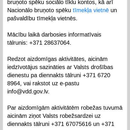
bruņoto spēku sociālo tīklu kontos, kā arī
Nacionālo bruņoto spēku
tīmekļa vietnē
un
pašvaldību tīmekļa vietnēs.
Mācību laikā darbosies informatīvais
tālrunis: +371 28637064.
Redzot aizdomīgas aktivitātes, aicinām
iedzīvotājus sazināties ar Valsts drošības
dienestu pa diennakts tālruni +371 6720
8964, vai rakstot uz e-pastu
info@vdd.gov.lv.
Par aizdomīgām aktivitātēm robežas tuvumā
aicinām ziņot Valsts robežsardzei uz
diennakts tālruni +371 67075616 un +371