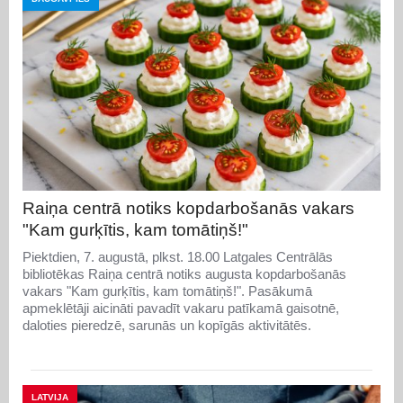
Raiņa centrā notiks kopdarbošanās vakars
"Kam gurķītis, kam tomātiņš!"
Piektdien, 7. augustā, plkst. 18.00 Latgales Centrālās
bibliotēkas Raiņa centrā notiks augusta kopdarbošanās
vakars "Kam gurķītis, kam tomātiņš!". Pasākumā
apmeklētāji aicināti pavadīt vakaru patīkamā gaisotnē,
daloties pieredzē, sarunās un kopīgās aktivitātēs.
LATVIJA