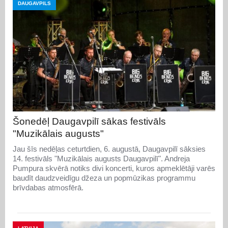
DAUGAVPILS
Šonedēļ Daugavpilī sākas festivāls
"Muzikālais augusts"
Jau šīs nedēļas ceturtdien, 6. augustā, Daugavpilī sāksies
14. festivāls "Muzikālais augusts Daugavpilī". Andreja
Pumpura skvērā notiks divi koncerti, kuros apmeklētāji varēs
baudīt daudzveidīgu džeza un popmūzikas programmu
brīvdabas atmosfērā.