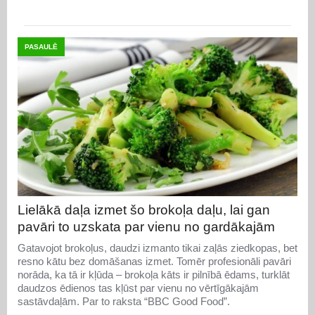
PASAULĒ
Lielākā daļa izmet šo brokoļa daļu, lai gan
pavāri to uzskata par vienu no gardākajām
Gatavojot brokoļus, daudzi izmanto tikai zaļās ziedkopas, bet
resno kātu bez domāšanas izmet. Tomēr profesionāli pavāri
norāda, ka tā ir kļūda – brokoļa kāts ir pilnībā ēdams, turklāt
daudzos ēdienos tas kļūst par vienu no vērtīgākajām
sastāvdaļām. Par to raksta “BBC Good Food”.