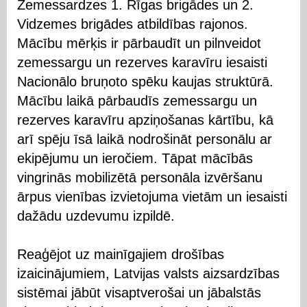
Zemessardzes 1. Rīgas brigādes un 2.
Vidzemes brigādes atbildības rajonos.
Mācību mērķis ir pārbaudīt un pilnveidot
zemessargu un rezerves karavīru iesaisti
Nacionālo bruņoto spēku kaujas struktūrā.
Mācību laikā pārbaudīs zemessargu un
rezerves karavīru apziņošanas kārtību, kā
arī spēju īsā laikā nodrošināt personālu ar
ekipējumu un ieročiem. Tāpat mācībās
vingrinās mobilizētā personāla izvēršanu
ārpus vienības izvietojuma vietām un iesaisti
dažādu uzdevumu izpildē.
Reaģējot uz mainīgajiem drošības
izaicinājumiem, Latvijas valsts aizsardzības
sistēmai jābūt visaptverošai un jābalstās