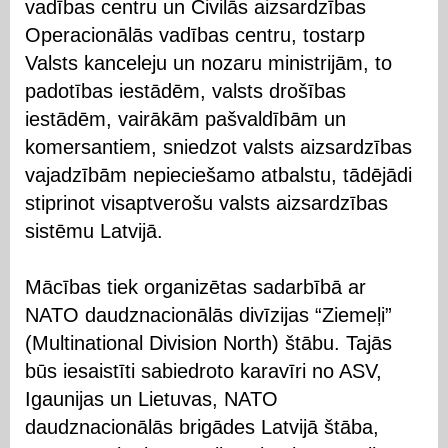
vadības centru un Civilās aizsardzības
Operacionālās vadības centru, tostarp
Valsts kanceleju un nozaru ministrijām, to
padotības iestādēm, valsts drošības
iestādēm, vairākām pašvaldībām un
komersantiem, sniedzot valsts aizsardzības
vajadzībām nepieciešamo atbalstu, tādējādi
stiprinot visaptverošu valsts aizsardzības
sistēmu Latvijā.
Mācības tiek organizētas sadarbībā ar
NATO daudznacionālās divīzijas “Ziemeļi”
(Multinational Division North) štābu. Tajās
būs iesaistīti sabiedroto karavīri no ASV,
Igaunijas un Lietuvas, NATO
daudznacionālās brigādes Latvijā štāba,