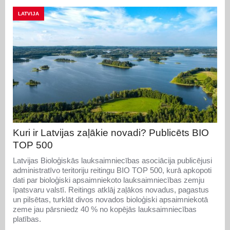
LATVIJA
Kuri ir Latvijas zaļākie novadi? Publicēts BIO
TOP 500
Latvijas Bioloģiskās lauksaimniecības asociācija publicējusi
administratīvo teritoriju reitingu BIO TOP 500, kurā apkopoti
dati par bioloģiski apsaimniekoto lauksaimniecības zemju
īpatsvaru valstī. Reitings atklāj zaļākos novadus, pagastus
un pilsētas, turklāt divos novados bioloģiski apsaimniekotā
zeme jau pārsniedz 40 % no kopējās lauksaimniecības
platības.