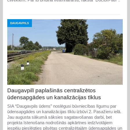
DAUGAVPILS
Daugavpilī paplašinās centralizētos
ūdensapgādes un kanalizācijas tīklus
SIA “Daugavpils ūdens” noslēgusi būvniecības līgumu par
ūdensapgādes un kanalizācijas tīklu izbūvi 2. Pasažieru ielā.
Jau augusta sākumā sāksies sagatavošanas darbi, bet
projekta īstenošana nodrošinās apkārtnes iedzīvotājiem
iespēju pieslēgties pilsētas centralizētajām ūdensapgādes un