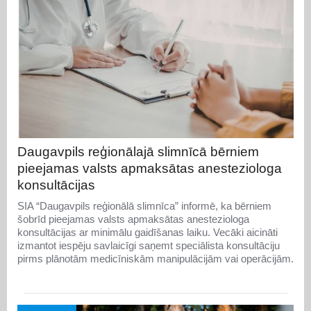
Daugavpils reģionālajā slimnīcā bērniem
pieejamas valsts apmaksātas anesteziologa
konsultācijas
SIA “Daugavpils reģionālā slimnīca” informē, ka bērniem
šobrīd pieejamas valsts apmaksātas anesteziologa
konsultācijas ar minimālu gaidīšanas laiku. Vecāki aicināti
izmantot iespēju savlaicīgi saņemt speciālista konsultāciju
pirms plānotām medicīniskām manipulācijām vai operācijām.