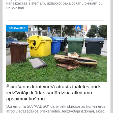
kanalizācijas sistēmām, uzlabojot pakalpojumu pieejamību
un kvalitāti.
DAUGAVPILS
Šķirošanas konteinerā atrasts tualetes pods:
iedzīvotāju kļūdas sadārdzina atkritumu
apsaimniekošanu
Uzņēmuma SIA “AADSO” darbinieki šķirošanas konteineros
atrod visdažādākos priekšmetus. Iedzīvotāju izdomai, šķiet,