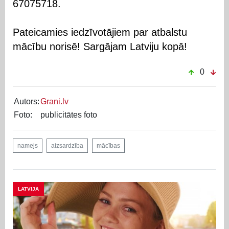
67075718.
Pateicamies iedzīvotājiem par atbalstu
mācību norisē! Sargājam Latviju kopā!
0
Autors:
Grani.lv
Foto:
publicitātes foto
namejs
aizsardzība
mācības
LATVIJA