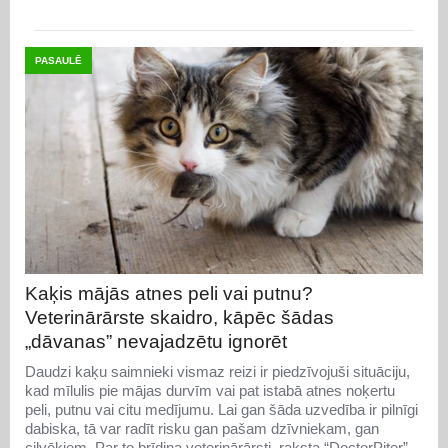
PASAULĒ
Kaķis mājās atnes peli vai putnu?
Veterinārārste skaidro, kāpēc šādas
„dāvanas” nevajadzētu ignorēt
Daudzi kaķu saimnieki vismaz reizi ir piedzīvojuši situāciju,
kad mīlulis pie mājas durvīm vai pat istabā atnes noķertu
peli, putnu vai citu medījumu. Lai gan šāda uzvedība ir pilnīgi
dabiska, tā var radīt risku gan pašam dzīvniekam, gan
cilvēkiem. Par to brīdina veterinārārsti, raksta “DoctorPiter”.